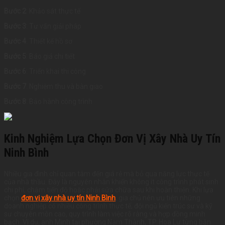
Bước 2
: Khảo sát thực tế
Bước 3
: Tư vấn giải pháp
Bước 4
: Thiết kế hồ sơ
Bước 5
: Báo giá chi tiết
Bước 6
: Triển khai thi công
Bước 7
: Nghiệm thu và bàn giao
Bước 8
: Bảo hành công trình
Kinh Nghiệm Lựa Chọn Đơn Vị Xây Nhà Uy Tín
Ninh Bình
Nhiều gia đình chỉ quan tâm đến giá rẻ mà bỏ qua năng lực thực tế
của nhà thầu. Đây là nguyên nhân khiến không ít công trình phát sinh
chi phí, chậm tiến độ hoặc phải sửa chữa sau khi hoàn thiện. Khi lựa
chọn
đơn vị xây nhà uy tín Ninh Bình
, gia chủ nên ưu tiên những
doanh nghiệp có nhiều công trình thực tế, đội ngũ kiến trúc sư và kỹ
sư chuyên môn cao, quy trình làm việc rõ ràng và hợp đồng minh
bạch. Ví dụ, anh Minh tại phường Nam Thành, TP. Hoa Lư từng băn