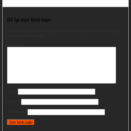
Để lại một bình luận
Email của bạn sẽ không được hiển thị công khai.
Các trường bắt
buộc được đánh dấu
*
Bình luận
*
Tên
*
Email
*
Trang web