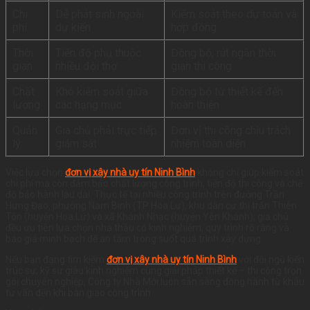
Chi
Dễ phát sinh ngoài
Kiểm soát theo dự toán và
phí
dự kiến
hợp đồng
Thời
Tiến độ phụ thuộc
Đồng bộ, rút ngắn thời
gian
nhiều đội thợ
gian thi công
Chất
Khó kiểm soát giữa
Đồng bộ từ thiết kế đến
lượng
các hạng mục
hoàn thiện
Quản
Gia chủ phải trực tiếp
Đơn vị thi công chịu trách
lý
giám sát
nhiệm toàn diện
Việc lựa chọn
đơn vị xây nhà uy tín Ninh Bình
không chỉ giúp kiểm soát
chi phí mà còn đảm bảo chất lượng công trình, tiến độ thi công và chế
độ bảo hành lâu dài. Thực tế tại nhiều công trình trên đường Trần
Hưng Đạo, phường Nam Bình (TP Hoa Lư), khu dân cư thị trấn Thiên
Tôn (huyện Hoa Lư) và xã Khánh Nhạc (huyện Yên Khánh), gia chủ
đều ưu tiên lựa chọn nhà thầu có kinh nghiệm, quy trình rõ ràng và
báo giá minh bạch để an tâm trong suốt quá trình xây dựng.
Nếu bạn đang tìm kiếm
đơn vị xây nhà uy tín Ninh Bình
với đội ngũ kiến
trúc sư, kỹ sư giàu kinh nghiệm cùng giải pháp thiết kế – thi công trọn
gói chuyên nghiệp, Công ty Nhà Mới luôn sẵn sàng đồng hành từ khâu
tư vấn đến khi bàn giao công trình.