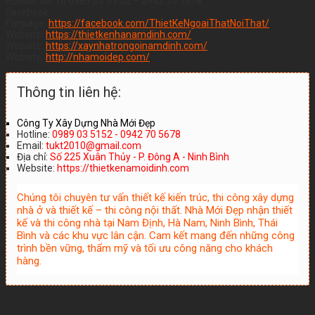
Hotline: Mr Tú 0989.03.51.52 – 0942.70.5678
Facebook
Fanpage:
https://facebook.com/ThietKeNgoaiThatNoiThat/
Website:
https://thietkenhanamdinh.com/
Website:
https://xaynhatrongoinamdinh.com/
Website:
http://nhamoidep.com/
Thông tin liên hệ:
Công Ty Xây Dựng Nhà Mới Đẹp
Hotline:
0989 03 5152 - 0942 70 5678
Email:
tukt2010@gmail.com
Địa chỉ:
Số 225 Xuân Thủy - P. Đông A - Ninh Bình
Website:
https://thietkenamoidinh.com
Chúng tôi chuyên tư vấn thiết kế kiến trúc, thi công xây dựng
nhà ở và thiết kế – thi công nội thất. Nhà Mới Đẹp nhận thiết
kế và thi công nhà tại Nam Định, Hà Nam, Ninh Bình, Thái
Bình và các khu vực lân cận. Cam kết mang đến những công
trình bền vững, thẩm mỹ và tối ưu công năng cho khách
hàng.