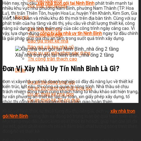
Hiện nay, nhu cầu
xây nhà trọn gói tại Ninh Bình
phát triển mạnh tại
Nội thất văn phòng
nhiều khu vực như phường Nam Bình, phường Nam Thành (TP. Hoa
Lư), thị trấn Thiên Tôn, huyện Hoa Lư, huyện Yên Khánh, Kim Sơn, Gia
Báo giá
Viễn, Nho Quan và nhiều khu đô thị mới trên địa bàn tỉnh. Cùng với sự
phát triển của hạ tầng và đô thị, yêu cầu về chất lượng thiết kế, công
năng sử dụng và tính thẩm mỹ của các công trình ngày càng cao. Vì
Xây nhà trọn gói
vậy, lựa chọn đúng
công ty xây nhà uy tín Ninh Bình
ngay từ đầu chính
Thi công nội thất
là giải pháp giúp gia chủ an tâm trong suốt quá trình xây dựng.
Báo giá thiết kế nhà
Báo giá cải tạo nhà cũ
Dịch vụ xin giấy phép xây dựng
Xây nhà trọn gói tại Ninh Bình_nhà ống 2 tầng
Thi công trần thạch cao
Đơn Vị Xây Nhà Uy Tín Ninh Bình Là Gì?
Dự án
Đơn vị xây nhà uy tín là doanh nghiệp có đầy đủ năng lực về thiết kế
Dự án thi công trọn gói
kiến trúc, kết cấu, thi công và quản lý công trình. Nhà thầu sẽ chịu
Dự án thi công nội thất trọn gói
trách nhiệm đồng hành cùng khách hàng từ khâu khảo sát hiện trạng,
Dự án thiết kế nhà đẹp
tư vấn phương án thiết kế, lập dự toán, xin giấy phép xây dựng, tổ
Dự án thiết kế 3D nội thất
chức thi công đến khi nghiệm thu và bàn giao hoàn thiện.
Khác với hình thức tự thuê từng đội thợ riêng lẻ, dịch vụ
xây nhà trọn
gói Ninh Bình
mang đến sự đồng bộ trong toàn bộ quá trình triển khai.
Mọi hạng mục đều được kiểm soát theo kế hoạch, giúp hạn chế tối đa
sai sót, giảm phát sinh chi phí và đảm bảo chất lượng công trình theo
đúng hồ sơ thiết kế.
Đối với những gia đình bận rộn hoặc chưa có kinh nghiệm xây dựng,