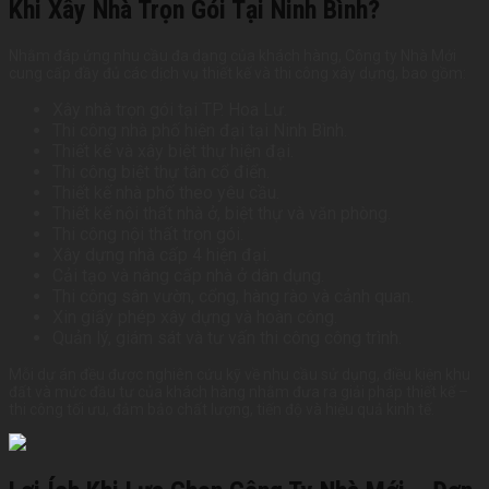
Khi Xây Nhà Trọn Gói Tại Ninh Bình?
Nhằm đáp ứng nhu cầu đa dạng của khách hàng, Công ty Nhà Mới
cung cấp đầy đủ các dịch vụ thiết kế và thi công xây dựng, bao gồm:
Xây nhà trọn gói tại TP. Hoa Lư.
Thi công nhà phố hiện đại tại Ninh Bình.
Thiết kế và xây biệt thự hiện đại.
Thi công biệt thự tân cổ điển.
Thiết kế nhà phố theo yêu cầu.
Thiết kế nội thất nhà ở, biệt thự và văn phòng.
Thi công nội thất trọn gói.
Xây dựng nhà cấp 4 hiện đại.
Cải tạo và nâng cấp nhà ở dân dụng.
Thi công sân vườn, cổng, hàng rào và cảnh quan.
Xin giấy phép xây dựng và hoàn công.
Quản lý, giám sát và tư vấn thi công công trình.
Mỗi dự án đều được nghiên cứu kỹ về nhu cầu sử dụng, điều kiện khu
đất và mức đầu tư của khách hàng nhằm đưa ra giải pháp thiết kế –
thi công tối ưu, đảm bảo chất lượng, tiến độ và hiệu quả kinh tế.