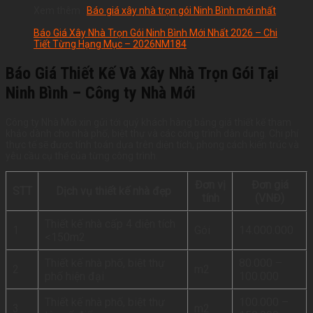
Xem thêm :
B
áo giá xây nhà trọn gói Ninh Bình mới nhất
Báo Giá Xây Nhà Trọn Gói Ninh Bình Mới Nhất 2026 – Chi
Tiết Từng Hạng Mục – 2026NM184
Báo Giá Thiết Kế Và Xây Nhà Trọn Gói Tại
Ninh Bình – Công ty Nhà Mới
Công ty Nhà Mới xin gửi tới quý khách hàng bảng giá thiết kế tham
khảo dành cho nhà phố, biệt thự và các công trình dân dụng. Chi phí
thực tế sẽ được tính toán dựa trên diện tích, phong cách kiến trúc và
yêu cầu cụ thể của từng công trình.
Đơn vị
Đơn giá
STT
Dịch vụ thiết kế nhà đẹp
tính
(VNĐ)
Thiết kế nhà cấp 4 diện tích
1
Gói
14.000.000
<150m2
Thiết kế nhà phố, biệt thự
80.000 –
2
m2
phố hiện đại
100.000
Thiết kế nhà phố, biệt thự
100.000 –
3
m2