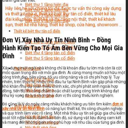
Đánh giá bài viết:
Biệt thự 1 tầng hiện đại
Hãy liên hệ với chúng tôi để được tư vấn thi công xây dựng
Biệt thự 2 tầng hiện đại
và thiết kế nhà ở, thiết kế biệt thự tân cổ điển, thiêt kế lâu
Biệt thự 3 tầng hiện đại
đài kiểu pháp, thiết kế và thi công nội thất, thiết kế khách
Biệt thự 4 tầng hiện đại
sạn, thiết kế nhà hàng, thiết kế shop, cửa hàng, showroom …
Thiết kế biệt thự tân cổ điển
Đơn Vị Xây Nhà Uy Tín Ninh Bình – Đồng
Biệt thự 2 tầng tân cổ điển
Hành Kiến Tạo Tổ Ấm Bền Vững Cho Mọi Gia
Biệt thự 3 tầng tân cổ điển
Biệt thự 4 tầng tân cổ điển
Đình
Biệt thự 5 tầng tân cổ điển
Xây dựng một ngôi nhà không chỉ là khoản đầu tư lớn mà còn là cột
Thiết kế nhà ống
mốc quan trọng đối với mỗi gia đình. Ai cũng mong muốn sở hữu một
công trình đẹp, bền vững, tối ưu công năng và có chi phí hợp lý. Tuy
Nhà ống 2 tầng
nhiên, trên thực tế, nhiều chủ đầu tư tại Ninh Bình vẫn gặp phải những
Nhà ống 3 tầng
khó khăn như dự toán thiếu chính xác, chi phí phát sinh ngoài hợp
Nhà ống 4 tầng
đồng, tiến độ thi công chậm hoặc chất lượng công trình không đạt
như kỳ vọng do lựa chọn phải đơn vị thi công thiếu kinh nghiệm.
Nhà ống 5 tầng
Đó cũng là lý do ngày càng nhiều khách hàng ưu tiên tìm kiếm
đơn vị
Thiết kế nội thất
xây nhà uy tín Ninh Bình
có năng lực thiết kế, thi công chuyên nghiệp
và quy trình làm việc rõ ràng. Một nhà thầu uy tín sẽ giúp gia chủ kiểm
Nội thất biệt thự
soát tốt ngân sách, đảm bảo tiến độ, sử dụng vật liệu đúng cam kết
Nội thất chung cư
và mang đến không gian sống phù hợp với nhu cầu của từng gia đình.
Nội thất nhà ống