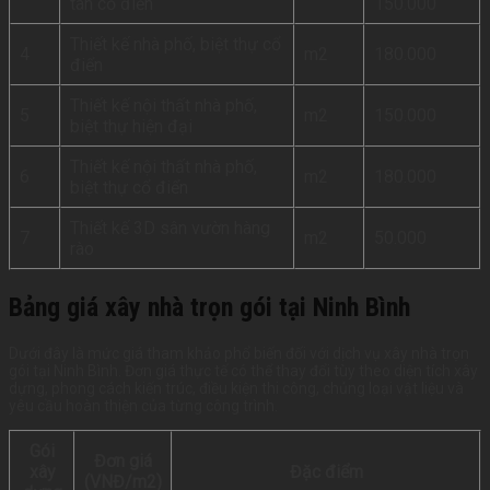
tân cổ điển
150.000
Thiết kế nhà phố, biệt thự cổ
4
m2
180.000
điển
Thiết kế nội thất nhà phố,
5
m2
150.000
biệt thự hiện đại
Thiết kế nội thất nhà phố,
6
m2
180.000
biệt thự cổ điển
Thiết kế 3D sân vườn hàng
7
m2
50.000
rào
Bảng giá xây nhà trọn gói tại Ninh Bình
Dưới đây là mức giá tham khảo phổ biến đối với dịch vụ xây nhà trọn
gói tại Ninh Bình. Đơn giá thực tế có thể thay đổi tùy theo diện tích xây
dựng, phong cách kiến trúc, điều kiện thi công, chủng loại vật liệu và
yêu cầu hoàn thiện của từng công trình.
Gói
Đơn giá
xây
Đặc điểm
(VNĐ/m2)