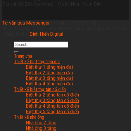
Địa chỉ: Số 225 Xuân thuỷ - P. Lộc Hoà - Nam Định
Tư vấn qua Messenger
| Hotline: 0989035152
© 2026 Công Ty Xây Dựng Nhà Mới Đẹp. All Rights Reserved.
| Thiết kế bởi
Đình Hiển Digital
Trang chủ
Thiết kế biệt thự hiện đại
Biệt thự 1 tầng hiện đại
Biệt thự 2 tầng hiện đại
Biệt thự 3 tầng hiện đại
Biệt thự 4 tầng hiện đại
Thiết kế biệt thự tân cổ điển
Biệt thự 2 tầng tân cổ điển
Biệt thự 3 tầng tân cổ điển
Biệt thự 4 tầng tân cổ điển
Biệt thự 5 tầng tân cổ điển
Thiết kế nhà ống
Nhà ống 2 tầng
Nhà ống 3 tầng