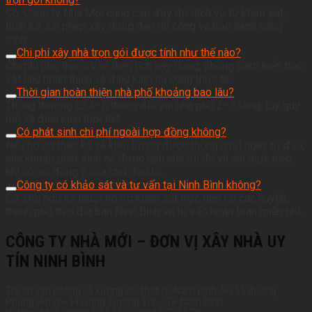
Có. Công ty Nhà Mới cung cấp đầy đủ dịch vụ từ khảo sát,
thiết kế, xin phép xây dựng đến thi công và bảo hành công
trình.
Chi phí xây nhà trọn gói được tính như thế nào?
Chi phí phụ thuộc vào diện tích xây dựng, phong cách kiến trúc,
vật liệu hoàn thiện và điều kiện thi công thực tế.
Thời gian hoàn thiện nhà phố khoảng bao lâu?
Thông thường từ 4–6 tháng đối với nhà phố 2–3 tầng, tùy quy
mô và điều kiện thời tiết.
Có phát sinh chi phí ngoài hợp đồng không?
Nếu hồ sơ thiết kế và khối lượng được thống nhất ngay từ đầu,
các khoản phát sinh sẽ được hạn chế tối đa và chỉ thực hiện
khi có sự đồng ý của chủ đầu tư.
Công ty có khảo sát và tư vấn tại Ninh Bình không?
Có. Đội ngũ kỹ thuật hỗ trợ khảo sát trực tiếp tại các huyện,
thành phố trên địa bàn Ninh Bình và tư vấn hoàn toàn miễn phí.
CÔNG TY NHÀ MỚI – ĐƠN VỊ XÂY NHÀ UY
TÍN NINH BÌNH
Trụ sở văn phòng và xưởng nội thất tại Nam Định: Số 55 đường
Phùng Hưng – Phường Trường Thi – TP Nam Định