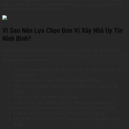
đây là giải pháp tối ưu giúp tiết kiệm thời gian, công sức và hạn chế
nhiều rủi ro trong quá trình thi công.
Vì Sao Nên Lựa Chọn Đơn Vị Xây Nhà Uy Tín
Ninh Bình?
Việc lựa chọn đúng nhà thầu không chỉ quyết định đến chất lượng
công trình mà còn ảnh hưởng trực tiếp đến chi phí đầu tư và giá trị sử
dụng lâu dài của ngôi nhà.
Tư vấn phương án thiết kế phù hợp với diện tích đất và
ngân sách.
Lập dự toán chi tiết, minh bạch ngay từ đầu.
Thi công đúng hồ sơ kỹ thuật và đúng tiêu chuẩn xây
dựng.
Đảm bảo tiến độ theo hợp đồng.
Kiểm soát chất lượng vật liệu trong từng hạng mục.
Hạn chế tối đa các khoản phát sinh ngoài kế hoạch.
Đảm bảo tính thẩm mỹ và công năng sử dụng.
Có chính sách bảo hành rõ ràng sau khi bàn giao công
trình.