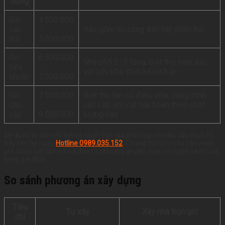
dựng
Gói
4.500.000
xây
–
Bao gồm thi công đến hết phần thô.
thô
5.000.000
Gói
6.500.000
Nhà phố 2–3 tầng, biệt thự hiện đại,
tiêu
–
vật liệu khá, thiết kế cơ bản.
chuẩn
7.500.000
Gói
7.500.000
Biệt thự tân cổ điển, villa, công trình
cao
–
cao cấp với vật liệu hoàn thiện chất
cấp
9.500.000
lượng cao.
Để được tư vấn chi tiết và nhận báo giá phù hợp với nhu cầu thực tế,
hãy liên hệ ngay
Hotline 0989.035.152
. Chúng tôi hỗ trợ tư vấn miễn
phí, khảo sát tận nơi và đưa ra phương án phù hợp với ngân sách của
từng gia đình.
So sánh phương án xây dựng
Tiêu
Tự xây
Xây nhà trọn gói
chí