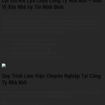
Lợi Ích Khi Lựa Chọn Công Ty Nhà Mới – Đơn
Vị Xây Nhà Uy Tín Ninh Bình
Lựa chọn một đơn vị xây dựng chuyên nghiệp không chỉ giúp công
trình hoàn thành đúng tiến độ mà còn mang lại nhiều giá trị lâu dài về
chất lượng, thẩm mỹ và hiệu quả đầu tư. Với kinh nghiệm thực hiện
nhiều công trình tại Ninh Bình và các tỉnh lân cận, Công ty Nhà Mới
luôn đặt lợi ích của khách hàng lên hàng đầu.
Kiểm soát chi phí hiệu quả
Thiết kế và thi công đồng bộ.
Cam kết tiến độ thi công
Đảm bảo chất lượng vật liệu
Chính sách bảo hành minh bạch
Quy Trình Làm Việc Chuyên Nghiệp Tại Công
Ty Nhà Mới
Để mỗi công trình đạt chất lượng tốt nhất, Công ty Nhà Mới áp dụng
quy trình làm việc khép kín từ thiết kế đến thi công.
Bước 1
: Tiếp nhận thông tin