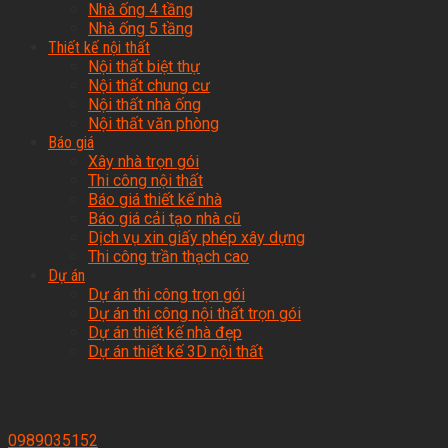
Nhà ống 4 tầng
Nhà ống 5 tầng
Thiết kế nội thất
Nội thất biệt thự
Nội thất chung cư
Nội thất nhà ống
Nội thất văn phòng
Báo giá
Xây nhà trọn gói
Thi công nội thất
Báo giá thiết kế nhà
Báo giá cải tạo nhà cũ
Dịch vụ xin giấy phép xây dựng
Thi công trần thạch cao
Dự án
Dự án thi công trọn gói
Dự án thi công nội thất trọn gói
Dự án thiết kế nhà đẹp
Dự án thiết kế 3D nội thất
0989035152