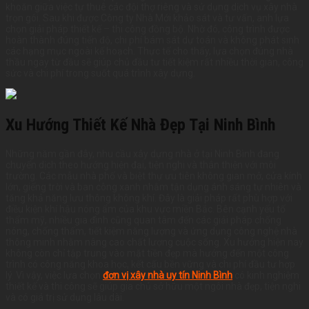
khoăn giữa việc tự thuê các đội thợ riêng và sử dụng dịch vụ xây nhà
trọn gói. Sau khi được Công ty Nhà Mới khảo sát và tư vấn, anh lựa
chọn giải pháp thiết kế – thi công đồng bộ. Nhờ đó, công trình được
hoàn thành đúng tiến độ, chi phí bám sát dự toán và không phát sinh
các hạng mục ngoài kế hoạch. Thực tế cho thấy, lựa chọn đúng nhà
thầu ngay từ đầu sẽ giúp chủ đầu tư tiết kiệm rất nhiều thời gian, công
sức và chi phí trong suốt quá trình xây dựng.
Xu Hướng Thiết Kế Nhà Đẹp Tại Ninh Bình
Những năm gần đây, nhu cầu xây dựng nhà ở tại Ninh Bình đang
chuyển dịch theo hướng hiện đại, tiện nghi và thân thiện với môi
trường. Các mẫu nhà phố và biệt thự ưu tiên không gian mở, cửa kính
lớn, giếng trời và ban công xanh nhằm tận dụng ánh sáng tự nhiên và
tăng khả năng lưu thông không khí. Đây là giải pháp rất phù hợp với
điều kiện khí hậu nóng ẩm của khu vực miền Bắc. Bên cạnh yếu tố
thẩm mỹ, nhiều gia đình cũng quan tâm đến các giải pháp chống
nóng, chống thấm, tiết kiệm năng lượng và ứng dụng công nghệ nhà
thông minh nhằm nâng cao chất lượng cuộc sống. Xu hướng hiện nay
không còn chỉ tập trung vào mặt tiền đẹp mà hướng đến một công
trình có công năng khoa học, kết cấu bền vững và chi phí đầu tư hợp
lý. Vì vậy, việc lựa chọn
đơn vị xây nhà uy tín Ninh Bình
có kinh nghiệm
thiết kế và thi công sẽ giúp gia chủ sở hữu một ngôi nhà đẹp, tiện nghi
và có giá trị sử dụng lâu dài.