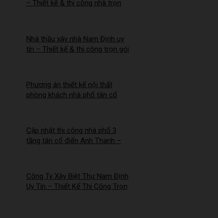
– Thiết kế & thi công nhà trọn
gói | Công ty Nhà Mới –
2026NM255
Nhà thầu xây nhà Nam Định uy
tín – Thiết kế & thi công trọn gói
– 2026NM254
Phương án thiết kế nội thất
phòng khách nhà phố tân cổ
điển cho Anh Hào tại Hà Nam
Cập nhật thi công nhà phố 3
tầng tân cổ điển Anh Thanh –
Chị Thúy tại Hồng Quang, Nam
Định
Công Ty Xây Biệt Thự Nam Định
Uy Tín – Thiết Kế Thi Công Trọn
Gói Chuyên Nghiệp –
2026NM253