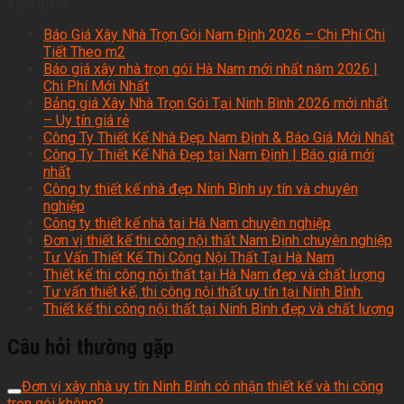
Xem thêm:
Báo Giá Xây Nhà Trọn Gói Nam Định 2026 – Chi Phí Chi
Tiết Theo m2
Báo giá xây nhà trọn gói Hà Nam mới nhất năm 2026 |
Chi Phí Mới Nhất
Bảng giá Xây Nhà Trọn Gói Tại Ninh Bình 2026 mới nhất
– Uy tín giá rẻ
Công Ty Thiết Kế Nhà Đẹp Nam Định & Báo Giá Mới Nhất
Công Ty Thiết Kế Nhà Đẹp tại Nam Định | Báo giá mới
nhất
Công ty thiết kế nhà đẹp Ninh Bình uy tín và chuyên
nghiệp
Công ty thiết kế nhà tại Hà Nam chuyên nghiệp
Đơn vị thiết kế thi công nội thất Nam Định chuyên nghiệp
Tư Vấn Thiết Kế Thi Công Nội Thất Tại Hà Nam
Thiết kế thi công nội thất tại Hà Nam đẹp và chất lượng
Tư vấn thiết kế, thi công nội thất uy tín tại Ninh Bình.
Thiết kế thi công nội thất tại Ninh Bình đẹp và chất lượng
Câu hỏi thường gặp
Đơn vị xây nhà uy tín Ninh Bình có nhận thiết kế và thi công
trọn gói không?