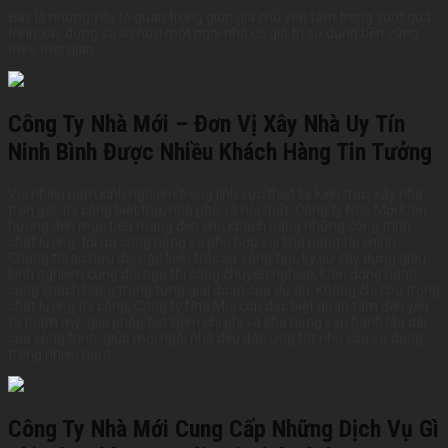
Đây là những yếu tố quan trọng giúp gia chủ yên tâm trong suốt quá
trình xây dựng và sở hữu một ngôi nhà có giá trị sử dụng bền vững
theo thời gian.
Công Ty Nhà Mới – Đơn Vị Xây Nhà Uy Tín
Ninh Bình Được Nhiều Khách Hàng Tin Tưởng
Với nhiều năm kinh nghiệm trong lĩnh vực thiết kế kiến trúc, xây nhà
trọn gói, thi công biệt thự, nhà phố và nội thất, Công ty Nhà Mới luôn
hướng đến mục tiêu mang đến cho khách hàng những công trình
chất lượng, tối ưu công năng và phù hợp với khả năng tài chính.
Chúng tôi sở hữu đội ngũ kiến trúc sư sáng tạo, kỹ sư xây dựng giàu
kinh nghiệm cùng đội ngũ thi công chuyên nghiệp, luôn đồng hành
cùng khách hàng trong từng giai đoạn của dự án. Không chỉ chú trọng
chất lượng thi công, Công ty Nhà Mới còn đặc biệt quan tâm đến yếu
tố thẩm mỹ, giải pháp tiết kiệm chi phí và khả năng vận hành lâu dài
của công trình, giúp mỗi ngôi nhà đều đáp ứng tốt nhu cầu sử dụng
trong nhiều năm.
Công Ty Nhà Mới Cung Cấp Những Dịch Vụ Gì