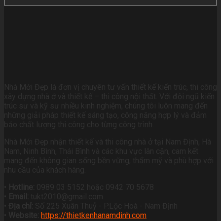
Nhà Mới Đẹp là đơn vị chuyên tư vấn thiết kế kiến trúc, thi công
xây dựng nhà ở và thiết kế – thi công nội thất. Với đội ngũ kiến
trúc sư và kỹ sư nhiều kinh nghiệm, chúng tôi luôn mang đến
những giải pháp thiết kế sáng tạo, công năng hợp lý và đảm
bảo chất lượng thi công cho từng công trình.
Nhà Mới Đẹp nhận thiết kế và thi công nhà ở tại Nam Định, Hà
Nam, Ninh Bình, Thái Bình và các khu vực lân cận, cam kết
mang đến không gian sống bền vững, thẩm mỹ và phù hợp với
nhu cầu của khách hàng.
•
Hotline:
0989 03 5152 hoặc 0942 70 5678
•
Email:
tukt2010@gmail.com
•
Địa chỉ:
Số 225 Xuân Thuỷ - P.Lộc Hoà - Nam Định
•
Website:
https://thietkenhanamdinh.com