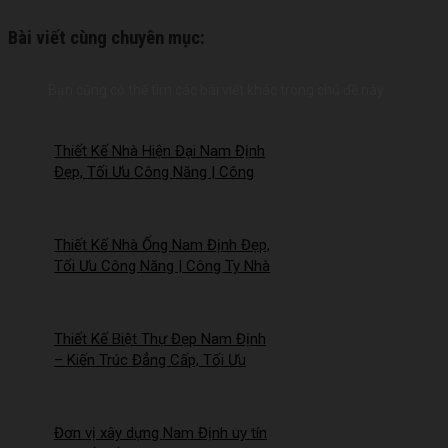
Bài viết cùng chuyên mục:
Bạn cũng có thể tìm các bài viết khác trong chủ đề này
Thiết Kế Nhà Hiện Đại Nam Định
Đẹp, Tối Ưu Công Năng | Công
Ty Nhà Mới – 2026NM258
Thiết Kế Nhà Ống Nam Định Đẹp,
Tối Ưu Công Năng | Công Ty Nhà
Mới – 2026Nm257
Thiết Kế Biệt Thự Đẹp Nam Định
– Kiến Trúc Đẳng Cấp, Tối Ưu
Công Năng – 2026NM256
Đơn vị xây dựng Nam Định uy tín