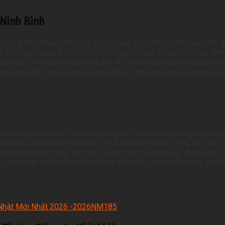
 Ninh Bình
ường Ninh Khánh, TP Hoa Lư với diện tích đất 5x20m, gia đình gặ
ã đưa ra phương án thiết kế lệch tầng kết hợp giếng trời trung tâ
o dự toán ban đầu và đáp ứng đầy đủ nhu cầu sử dụng của gia đình
ình mà còn mang lại giải pháp thiết kế phù hợp với từng khu đất 
vào các giải pháp tối ưu công năng, tiết kiệm năng lượng và nân
 thông gió tốt nhằm thích nghi với điều kiện khí hậu nóng ẩm đặc 
 cũng ngày càng tăng. Một số sai lầm phổ biến khi xây dựng là bố 
 giải pháp kiến trúc hiện đại như giếng trời, lam chắn nắng, mái
p Nhật Mới Nhất 2026 -2026NM185