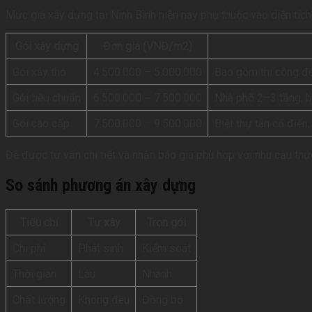
Mức giá xây dựng tại Ninh Bình hiện nay phụ thuộc vào diện tích,
Gói xây dựng
Đơn giá (VNĐ/m2)
Gói xây thô
4.500.000 – 5.000.000
Bao gồm thi công đế
Gói tiêu chuẩn
6.500.000 – 7.500.000
Nhà phố 2–3 tầng, biệ
Gói cao cấp
7.500.000 – 9.500.000
Biệt thự tân cổ điển, 
Để được tư vấn chi tiết và nhận báo giá phù hợp với nhu cầu thực
So sánh phương án xây dựng
Tiêu chí
Tự xây
Trọn gói
Chi phí
Phát sinh
Kiểm soát
Thời gian
Lâu
Nhanh
Chất lượng
Không đều
Đồng bộ