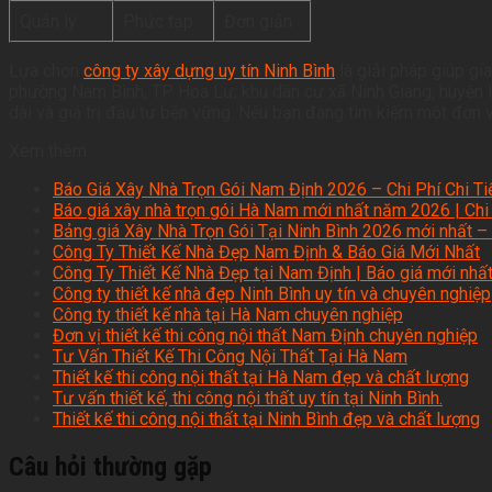
Quản lý
Phức tạp
Đơn giản
Lựa chọn
công ty xây dựng uy tín Ninh Bình
là giải pháp giúp gi
phường Nam Bình, TP Hoa Lư; khu dân cư xã Ninh Giang, huyện 
dài và giá trị đầu tư bền vững. Nếu bạn đang tìm kiếm một đơn v
Xem thêm:
Báo Giá Xây Nhà Trọn Gói Nam Định 2026 – Chi Phí Chi T
Báo giá xây nhà trọn gói Hà Nam mới nhất năm 2026 | Chi
Bảng giá Xây Nhà Trọn Gói Tại Ninh Bình 2026 mới nhất – U
Công Ty Thiết Kế Nhà Đẹp Nam Định & Báo Giá Mới Nhất
Công Ty Thiết Kế Nhà Đẹp tại Nam Định | Báo giá mới nhấ
Công ty thiết kế nhà đẹp Ninh Bình uy tín và chuyên nghiệp
Công ty thiết kế nhà tại Hà Nam chuyên nghiệp
Đơn vị thiết kế thi công nội thất Nam Định chuyên nghiệp
Tư Vấn Thiết Kế Thi Công Nội Thất Tại Hà Nam
Thiết kế thi công nội thất tại Hà Nam đẹp và chất lượng
Tư vấn thiết kế, thi công nội thất uy tín tại Ninh Bình.
Thiết kế thi công nội thất tại Ninh Bình đẹp và chất lượng
Câu hỏi thường gặp