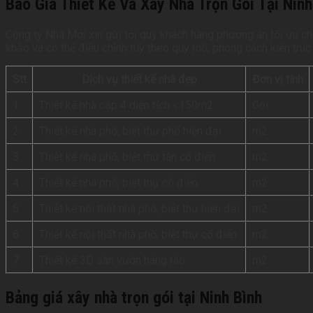
Báo Giá Thiết Kế Và Xây Nhà Trọn Gói Tại Nin
Công ty Nhà Mới xin gửi tới quý khách hàng phương án tối ưu chi
khảo và có thể điều chỉnh tùy theo quy mô, phong cách kiến trúc
Stt
Dịch vụ thiết kế nhà đẹp
Đơn vị tính
1
Thiết kế nhà cấp 4 diện tích <150m2
Gói
2
Thiết kế nhà phố, biệt thự phố hiện đại
m2
3
Thiết kế nhà phố, biệt thự tân cổ điển
m2
4
Thiết kế nhà phố, biệt thự cổ điển
m2
5
Thiết kế nội thất nhà phố, biệt thự hiện đại
m2
6
Thiết kế nội thất nhà phố, biệt thự cổ điển
m2
7
Thiết kế 3D sân vườn hàng rào
m2
Bảng giá xây nhà trọn gói tại Ninh Bình