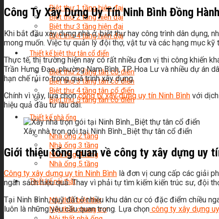
Biệt thự 1 tầng hiện đại
Công Ty Xây Dựng Uy Tín Ninh Bình Đồng Hàn
Biệt thự 2 tầng hiện đại
Biệt thự 3 tầng hiện đại
Khi bắt đầu xây dựng nhà ở, biệt thự hay công trình dân dụng, nh
Biệt thự 4 tầng hiện đại
mong muốn. Việc tự quản lý đội thợ, vật tư và các hạng mục kỹ t
Thiết kế biệt thự tân cổ điển
Thực tế, thị trường hiện nay có rất nhiều đơn vị thi công khiến
Trần Hưng Đạo, phường Nam Bình, TP Hoa Lư và nhiều dự án dân 
Biệt thự 2 tầng tân cổ điển
hạn chế rủi ro trong quá trình xây dựng.
Biệt thự 3 tầng tân cổ điển
Biệt thự 4 tầng tân cổ điển
Chính vì vậy, lựa chọn
công ty xây dựng uy tín Ninh Bình
với dịch
Biệt thự 5 tầng tân cổ điển
hiệu quả đầu tư lâu dài.
Thiết kế nhà ống
Xây nhà trọn gói tại Ninh Bình_Biệt thự tân cổ điển
Nhà ống 2 tầng
Nhà ống 3 tầng
Giới thiệu tổng quan về công ty xây dựng uy tí
Nhà ống 4 tầng
Nhà ống 5 tầng
Công ty xây dựng uy tín Ninh Bình
là đơn vị cung cấp các giải phá
Thiết kế nội thất
ngân sách hiệu quả. Thay vì phải tự tìm kiếm kiến trúc sư, đội 
Tại Ninh Bình, quỹ đất ở nhiều khu dân cư có đặc điểm chiều nga
Nội thất biệt thự
luôn là những yêu cầu quan trọng. Lựa chọn
công ty xây dựng uy 
Nội thất chung cư
Nội thất nhà ống