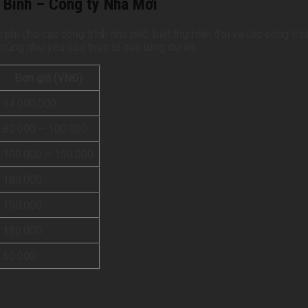
h Bình – Công ty Nhà Mới
 phí cho các công trình nhà phố, biệt thự hiện đại và các công tr
 cũng như yêu cầu thực tế của từng dự án.
Đơn giá (VNĐ)
14.000.000
80.000 – 100.000
100.000 – 150.000
180.000
150.000
180.000
50.000