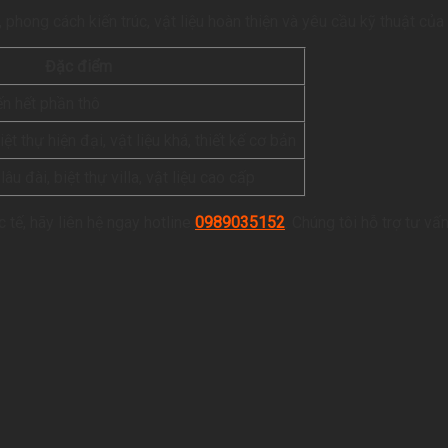
 phong cách kiến trúc, vật liệu hoàn thiện và yêu cầu kỹ thuật củ
Đặc điểm
n hết phần thô
t thự hiện đại, vật liệu khá, thiết kế cơ bản
lâu đài, biệt thự villa, vật liệu cao cấp
 tế, hãy liên hệ ngay hotline
0989035152
. Chúng tôi hỗ trợ tư vấ