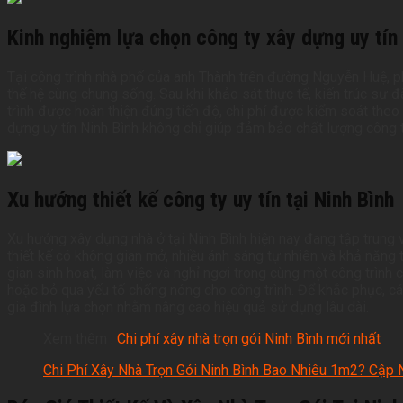
Kinh nghiệm lựa chọn công ty xây dựng uy tín
Tại công trình nhà phố của anh Thành trên đường Nguyễn Huệ, ph
thế hệ cùng chung sống. Sau khi khảo sát thực tế, kiến trúc sư đ
trình được hoàn thiện đúng tiến độ, chi phí được kiểm soát the
dựng uy tín Ninh Bình không chỉ giúp đảm bảo chất lượng công tr
Xu hướng thiết kế công ty uy tín tại Ninh Bình
Xu hướng xây dựng nhà ở tại Ninh Bình hiện nay đang tập trung 
thiết kế có không gian mở, nhiều ánh sáng tự nhiên và khả năng
gian sinh hoạt, làm việc và nghỉ ngơi trong cùng một công trình
hoặc bỏ qua yếu tố chống nóng cho công trình. Để khắc phục, các
gia đình lựa chọn nhằm nâng cao hiệu quả sử dụng lâu dài.
Xem thêm :
C
hi phí xây nhà trọn gói Ninh Bình mới nhất
Chi Phí Xây Nhà Trọn Gói Ninh Bình Bao Nhiêu 1m2? Cậ