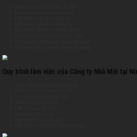
Kiểm soát chi phí ngay từ đầu
Đồng bộ thiết kế và thi công
Tiết kiệm thời gian quản lý
Đảm bảo tiến độ công trình
Bảo hành dài hạn sau bàn giao
Hạn chế phát sinh ngoài dự toán
Tư vấn giải pháp phù hợp ngân sách
Đảm bảo chất lượng vật tư sử dụng
Quy trình làm việc của Công ty Nhà Mới tại Ni
Tiếp nhận nhu cầu khách hàng
Khảo sát hiện trạng khu đất
Tư vấn giải pháp phù hợp
Thiết kế kiến trúc 3D
Lập báo giá chi tiết
Triển khai thi công
Nghiệm thu và bàn giao
Bảo hành công trình theo cam kết