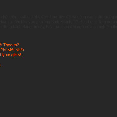
a chủ kiểm soát chi phí, đảm bảo tiến độ và nâng cao chất lượng 
Hoa Lư đến khu vực phường Ninh Khánh, TP Hoa Lư, những dự án đ
ị đồng hành đáng tin cậy, hãy lựa chọn đội ngũ có kinh nghiệm thự
iết Theo m2
 Phí Mới Nhất
y tín giá rẻ
t