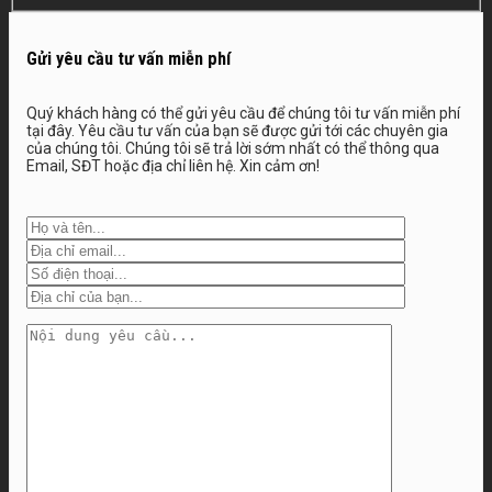
mạnh như Phủ Lý, Duy Tiên hay
Kim Bảng, nhiều gia chủ đang
Gửi yêu cầu tư vấn miễn phí
hướng tới mẫu thiết kế nhà biệt
thự 3 tầng ...
Quý khách hàng có thể gửi yêu cầu để chúng tôi tư vấn miễn phí
tại đây. Yêu cầu tư vấn của bạn sẽ được gửi tới các chuyên gia
của chúng tôi. Chúng tôi sẽ trả lời sớm nhất có thể thông qua
Email, SĐT hoặc địa chỉ liên hệ. Xin cảm ơn!