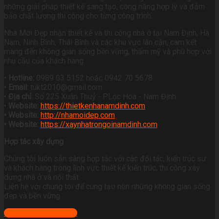
những giải pháp thiết kế sáng tạo, công năng hợp lý và đảm
bảo chất lượng thi công cho từng công trình.
Nhà Mới Đẹp nhận thiết kế và thi công nhà ở tại Nam Định, Hà
Nam, Ninh Bình, Thái Bình và các khu vực lân cận, cam kết
mang đến không gian sống bền vững, thẩm mỹ và phù hợp với
nhu cầu của khách hàng.
•
Hotline:
0989 03 5152 hoặc 0942 70 5678
•
Email:
tukt2010@gmail.com
•
Địa chỉ:
Số 225 Xuân Thuỷ - P.Lộc Hoà - Nam Định
•
Website:
https://thietkenhanamdinh.com
• Website:
http://nhamoidep.com
• Website:
https://xaynhatrongoinamdinh.com
Hợp tác xây dựng
Chúng tôi luôn sẵn sàng hợp tác với các đối tác, kiến trúc sư
và khách hàng trong lĩnh vực thiết kế kiến trúc, thi công xây
dựng nhà ở và nội thất.
Liên hệ với chúng tôi để cùng tạo nên những không gian sống
đẹp và bền vững.
+ Xem địa chỉ công ty