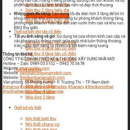
trung vào các mảng miếng phẳng, đường nét dứt khoát và sự
Biệt thự 1 tầng hiện đại
phối hợp màu sắc tinh tế để tạo nên vẻ đẹp thời thượng.
Biệt thự 2 tầng hiện đại
Không gian đa năng:
Tận dụng tối đa diện tích 3 tầng để bố trí
Biệt thự 3 tầng hiện đại
khoa học các khu vực chức năng từ phòng khách thông tầng,
Biệt thự 4 tầng hiện đại
phòng ngủ Master hiện đại đến sân vườn trên cao và khu vực
BBQ thư giãn.
Thiết kế biệt thự tân cổ điển
Tối ưu ánh sáng và gió:
Sử dụng hệ cửa nhôm kính cao cấp và
các khoảng lùi thông minh giúp ngôi nhà luôn thông thoáng,
Biệt thự 2 tầng tân cổ điển
tràn ngập ánh sáng tự nhiên và tiết kiệm năng lượng.
Biệt thự 3 tầng tân cổ điển
Biệt thự 4 tầng tân cổ điển
Thông tin liên hệ:
Biệt thự 5 tầng tân cổ điển
CÔNG TY CỔ PHẦN THIẾT KẾ & THI CÔNG XÂY DỰNG NHÀ MỚI
Hotline – Zalo: 0989 03 5152 – 0942 70 5678
Website:
nhamoidep.com
Thiết kế nhà ống
Website:
xaynhatrongoinamdinh.com
Website:
thietkenhanamdinh.com
Nhà ống 2 tầng
Văn phòng: 55 Phùng Hưng – P. Trường Thi – TP. Nam Định
Nhà ống 3 tầng
#nhamoi
#xaynhatrongoi
#nhadep
#hanam
#thietkenoithat
Nhà ống 4 tầng
#noithathiendai
#kientruchiendai
Nhà ống 5 tầng
Thiết kế nội thất
Nội thất biệt thự
Nội thất chung cư
Nội thất nhà ống