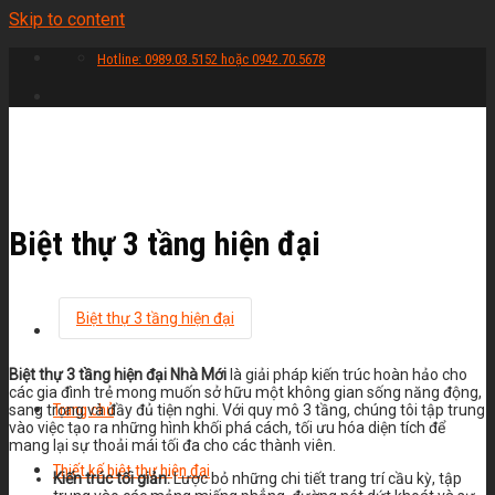
Skip to content
Hotline: 0989.03.5152 hoặc 0942.70.5678
Biệt thự 3 tầng hiện đại
Biệt thự 3 tầng hiện đại
Biệt thự 3 tầng hiện đại Nhà Mới
là giải pháp kiến trúc hoàn hảo cho
các gia đình trẻ mong muốn sở hữu một không gian sống năng động,
Trang chủ
sang trọng và đầy đủ tiện nghi. Với quy mô 3 tầng, chúng tôi tập trung
vào việc tạo ra những hình khối phá cách, tối ưu hóa diện tích để
mang lại sự thoải mái tối đa cho các thành viên.
Thiết kế biệt thự hiện đại
Kiến trúc tối giản:
Lược bỏ những chi tiết trang trí cầu kỳ, tập