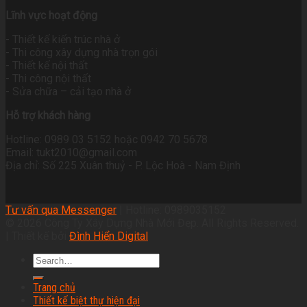
Lĩnh vực hoạt động
- Thiết kế kiến trúc nhà ở
- Thi công xây dựng nhà trọn gói
- Thiết kế nội thất
- Thi công nội thất
- Sửa chữa – cải tạo nhà ở
Hỗ trợ khách hàng
Hotline: 0989 03 5152 hoặc 0942 70 5678
Email: tukt2010@gmail.com
Địa chỉ: Số 225 Xuân thuỷ - P. Lộc Hoà - Nam Định
Tư vấn qua Messenger
| Hotline: 0989035152
© 2026 Công Ty Xây Dựng Nhà Mới Đẹp. All Rights Reserved.
| Thiết kế bởi
Đình Hiển Digital
Trang chủ
Thiết kế biệt thự hiện đại