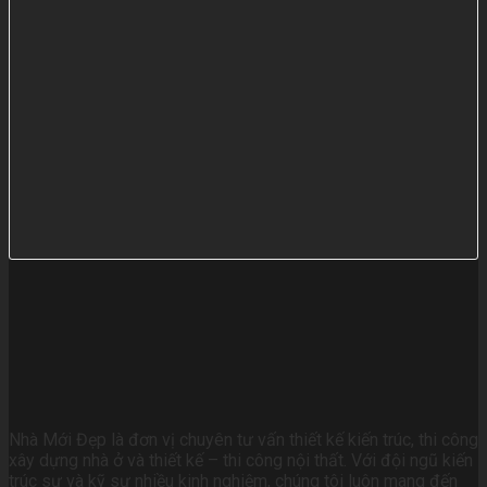
Nhà Mới Đẹp là đơn vị chuyên tư vấn thiết kế kiến trúc, thi công
xây dựng nhà ở và thiết kế – thi công nội thất. Với đội ngũ kiến
trúc sư và kỹ sư nhiều kinh nghiệm, chúng tôi luôn mang đến