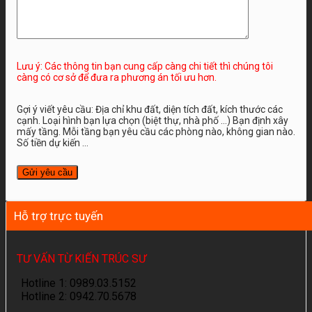
Lưu ý: Các thông tin bạn cung cấp càng chi tiết thì chúng tôi
càng có cơ sở để đưa ra phương án tối ưu hơn.
Gợi ý viết yêu cầu: Địa chỉ khu đất, diện tích đất, kích thước các
cạnh. Loại hình bạn lựa chọn (biệt thự, nhà phố …) Bạn định xây
mấy tầng. Mỗi tầng bạn yêu cầu các phòng nào, không gian nào.
Số tiền dự kiến ...
Hỗ trợ trực tuyến
TƯ VẤN TỪ KIẾN TRÚC SƯ
Hotline 1: 0989.03.5152
Hotline 2: 0942.70.5678