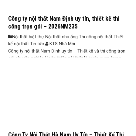
Công ty nội thất Nam Định uy tín, thiết kế thi
công trọn gói – 2026NM235
Nội thất biệt thự Nội thất nhà ống Thi công nội thất Thiết
kế nội thất Tin tức
KTS Nhà Mới
Công ty nội thất Nam Định uy tín – Thiết kế và thi công trọn
gói chuyên nghiệp Hoàn thiện nội thất là bước quan trọng
quyết định giá trị thẩm mỹ, công năng và trải nghiệm sinh
hoạt của mỗi ngôi nhà. Tuy nhiên, nhiều gia đình tại Nam
Định gặp không ít khó ...
Công Ty Nội Thất Hà Nam Uy Tín – Thiết Kế Thi