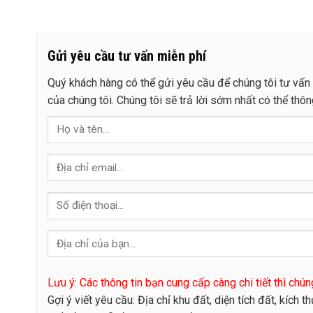
gặp tình trạng chi phí thi công nội thất phát sinh, vật liệu
thực tế không giống bản vẽ hoặc tiến độ kéo dài gây ảnh
hưởng tới kế ...
Gửi yêu cầu tư vấn miễn phí
Quý khách hàng có thể gửi yêu cầu để chúng tôi tư vấn 
của chúng tôi. Chúng tôi sẽ trả lời sớm nhất có thể thô
Lưu ý: Các thông tin bạn cung cấp càng chi tiết thì chú
Gợi ý viết yêu cầu: Địa chỉ khu đất, diện tích đất, kích