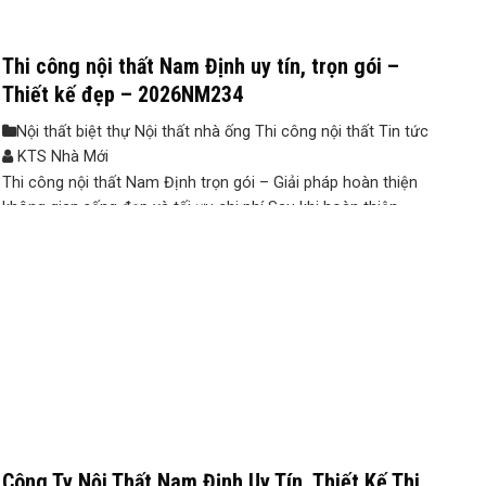
Thi công nội thất Nam Định uy tín, trọn gói –
Thiết kế đẹp – 2026NM234
Nội thất biệt thự Nội thất nhà ống Thi công nội thất Tin tức
KTS Nhà Mới
Thi công nội thất Nam Định trọn gói – Giải pháp hoàn thiện
không gian sống đẹp và tối ưu chi phí Sau khi hoàn thiện
phần xây dựng, nhiều gia chủ tại Nam Định tiếp tục đối mặt
với bài toán lựa chọn đơn vị thi công nội thất. Nếu không có
kế hoạch ...
Công Ty Nội Thất Nam Định Uy Tín, Thiết Kế Thi