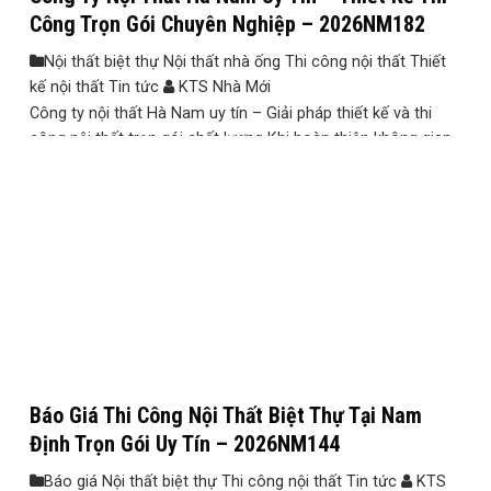
Công Trọn Gói Chuyên Nghiệp – 2026NM182
Nội thất biệt thự Nội thất nhà ống Thi công nội thất Thiết
kế nội thất Tin tức
KTS Nhà Mới
Công ty nội thất Hà Nam uy tín – Giải pháp thiết kế và thi
công nội thất trọn gói chất lượng Khi hoàn thiện không gian
sống, nhiều gia chủ thường gặp phải những vấn đề như phát
sinh chi phí ngoài dự kiến, tiến độ thi công kéo dài, thiết kế
chưa phù ...
Báo Giá Thi Công Nội Thất Biệt Thự Tại Nam
Định Trọn Gói Uy Tín – 2026NM144
Báo giá Nội thất biệt thự Thi công nội thất Tin tức
KTS