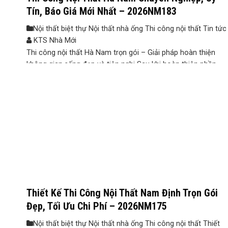
Tín, Báo Giá Mới Nhất – 2026NM183
Nội thất biệt thự Nội thất nhà ống Thi công nội thất Tin tức
KTS Nhà Mới
Thi công nội thất Hà Nam trọn gói – Giải pháp hoàn thiện
không gian sống đẹp và tiện nghi Sau khi hoàn thiện phần
xây dựng, nhiều gia chủ tại Hà Nam gặp không ít khó khăn
trong quá trình hoàn thiện nội thất như phát sinh chi phí
ngoài dự kiến, lựa chọn ...
Thiết Kế Thi Công Nội Thất Nam Định Trọn Gói
Đẹp, Tối Ưu Chi Phí – 2026NM175
Nội thất biệt thự Nội thất nhà ống Thi công nội thất Thiết