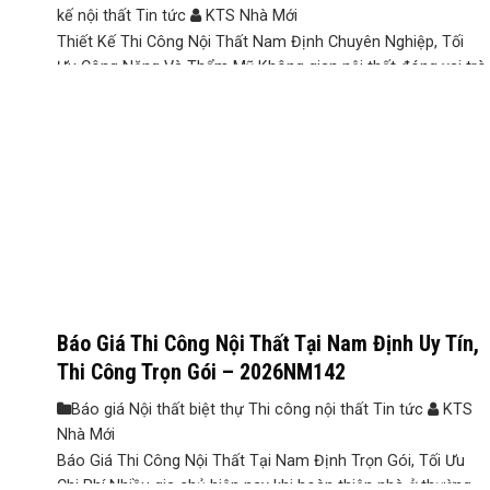
kế nội thất Tin tức
KTS Nhà Mới
Thiết Kế Thi Công Nội Thất Nam Định Chuyên Nghiệp, Tối
Ưu Công Năng Và Thẩm Mỹ Không gian nội thất đóng vai trò
quan trọng trong việc nâng cao chất lượng sống và thể hiện
phong cách riêng của mỗi gia đình. Tuy nhiên, nhiều chủ đầu
tư thường gặp tình trạng thiết kế ...
Báo Giá Thi Công Nội Thất Tại Nam Định Uy Tín,
Thi Công Trọn Gói – 2026NM142
Báo giá Nội thất biệt thự Thi công nội thất Tin tức
KTS
Nhà Mới
Báo Giá Thi Công Nội Thất Tại Nam Định Trọn Gói, Tối Ưu
Chi Phí Nhiều gia chủ hiện nay khi hoàn thiện nhà ở thường