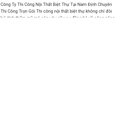
Công Ty Thi Công Nội Thất Biệt Thự Tại Nam Định Chuyên
Thi Công Trọn Gói Thi công nội thất biệt thự không chỉ đòi
hỏi tính thẩm mỹ mà còn yêu cầu sự đồng bộ về công năng,
vật liệu và phong cách thiết kế tổng thể. Tuy nhiên, nhiều gia
chủ tại Nam ...