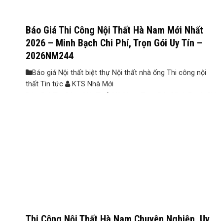
Báo Giá Thi Công Nội Thất Hà Nam Mới Nhất
2026 – Minh Bạch Chi Phí, Trọn Gói Uy Tín –
2026NM244
Báo giá Nội thất biệt thự Nội thất nhà ống Thi công nội
thất Tin tức
KTS Nhà Mới
Báo Giá Thi Công Nội Thất Hà Nam Trọn Gói, Minh Bạch Chi
Phí Và Chất Lượng Sau khi hoàn thiện phần xây dựng, nhiều
gia đình bắt đầu tìm đơn vị thi công nội thất để hoàn thiện
không gian sống. Tuy nhiên, điều khiến không ít chủ đầu tư
băn khoăn là mức ...
Thi Công Nội Thất Hà Nam Chuyên Nghiệp, Uy