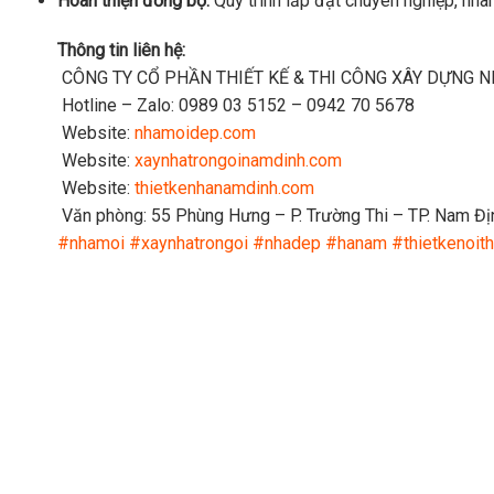
Hoàn thiện đồng bộ:
Quy trình lắp đặt chuyên nghiệp, nha
Thông tin liên hệ:
CÔNG TY CỔ PHẦN THIẾT KẾ & THI CÔNG XÂY DỰNG 
Hotline – Zalo: 0989 03 5152 – 0942 70 5678
Website:
nhamoidep.com
Website:
xaynhatrongoinamdinh.com
Website:
thietkenhanamdinh.com
Văn phòng: 55 Phùng Hưng – P. Trường Thi – TP. Nam Đị
#nhamoi
#xaynhatrongoi
#nhadep
#hanam
#thietkenoith