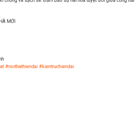
nh chóng và sạch sẽ. Đảm bảo sự hài hòa tuyệt đối giữa công năn
NHÀ MỚI
nh
at
#noithathiendai
#kientruchiendai