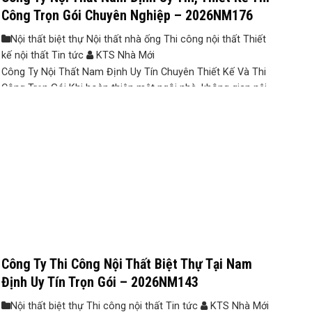
Công Trọn Gói Chuyên Nghiệp – 2026NM176
Nội thất biệt thự Nội thất nhà ống Thi công nội thất Thiết
kế nội thất Tin tức
KTS Nhà Mới
Công Ty Nội Thất Nam Định Uy Tín Chuyên Thiết Kế Và Thi
Công Trọn Gói Khi hoàn thiện một ngôi nhà, không gian nội
thất chính là yếu tố quyết định đến sự tiện nghi, tính thẩm
mỹ và trải nghiệm sinh hoạt hằng ngày. Tuy nhiên, nhiều gia
chủ gặp phải các vấn ...
Công Ty Thi Công Nội Thất Biệt Thự Tại Nam
Định Uy Tín Trọn Gói – 2026NM143
Nội thất biệt thự Thi công nội thất Tin tức
KTS Nhà Mới