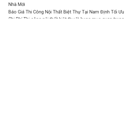
Nhà Mới
Báo Giá Thi Công Nội Thất Biệt Thự Tại Nam Định Tối Ưu
Chi Phí Thi công nội thất biệt thự là hạng mục quan trọng
quyết định trực tiếp đến thẩm mỹ, công năng và đẳng cấp
không gian sống. Tuy nhiên, nhiều gia chủ tại Nam Định
thường gặp tình trạng báo giá ...