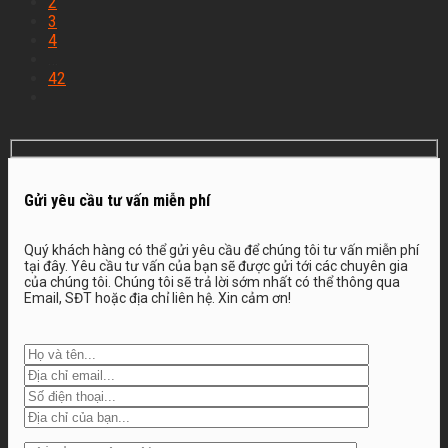
2
Chi Phí Thiết Kế Nhà Hà Nam
3
Mới Nhất – Báo Giá Minh Bạch,
4
Tối Ưu Chi Phí Xây Dựng Khi
…
chuẩn bị xây nhà, nhiều gia đình
42
tại Hà Nam thường dành phần
lớn ngân sách cho vật liệu và
thi công mà chưa thực sự quan
tâm đến hồ sơ thiết kế. Tuy ...
Gửi yêu cầu tư vấn miễn phí
Quý khách hàng có thể gửi yêu cầu để chúng tôi tư vấn miễn phí
tại đây. Yêu cầu tư vấn của bạn sẽ được gửi tới các chuyên gia
của chúng tôi. Chúng tôi sẽ trả lời sớm nhất có thể thông qua
Email, SĐT hoặc địa chỉ liên hệ. Xin cảm ơn!