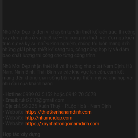
Nhà Mới Đẹp là đơn vị chuyên tư vấn thiết kế kiến trúc, thi công
xây dựng nhà ở và thiết kế – thi công nội thất. Với đội ngũ kiến
trúc sư và kỹ sư nhiều kinh nghiệm, chúng tôi luôn mang đến
những giải pháp thiết kế sáng tạo, công năng hợp lý và đảm
bảo chất lượng thi công cho từng công trình.
Nhà Mới Đẹp nhận thiết kế và thi công nhà ở tại Nam Định, Hà
Nam, Ninh Bình, Thái Bình và các khu vực lân cận, cam kết
mang đến không gian sống bền vững, thẩm mỹ và phù hợp với
nhu cầu của khách hàng.
•
Hotline:
0989 03 5152 hoặc 0942 70 5678
•
Email:
tukt2010@gmail.com
•
Địa chỉ:
Số 225 Xuân Thuỷ - P.Lộc Hoà - Nam Định
•
Website:
https://thietkenhanamdinh.com
• Website:
http://nhamoidep.com
• Website:
https://xaynhatrongoinamdinh.com
Hợp tác xây dựng