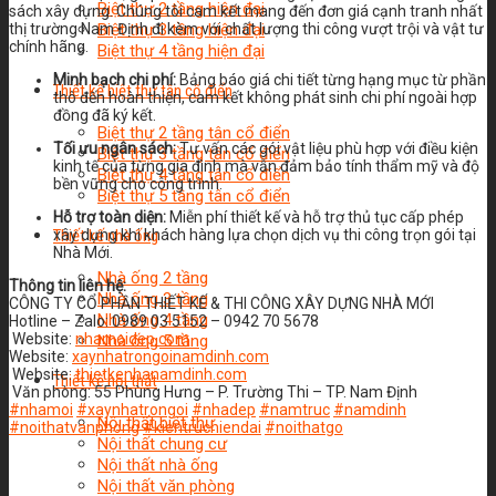
Biệt thự 2 tầng hiện đại
sách xây dựng. Chúng tôi cam kết mang đến đơn giá cạnh tranh nhất
Biệt thự 3 tầng hiện đại
thị trường Nam Định đi kèm với chất lượng thi công vượt trội và vật tư
chính hãng.
Biệt thự 4 tầng hiện đại
Minh bạch chi phí:
Bảng báo giá chi tiết từng hạng mục từ phần
Thiết kế biệt thự tân cổ điển
thô đến hoàn thiện, cam kết không phát sinh chi phí ngoài hợp
đồng đã ký kết.
Biệt thự 2 tầng tân cổ điển
Tối ưu ngân sách:
Tư vấn các gói vật liệu phù hợp với điều kiện
Biệt thự 3 tầng tân cổ điển
kinh tế của từng gia đình mà vẫn đảm bảo tính thẩm mỹ và độ
Biệt thự 4 tầng tân cổ điển
bền vững cho công trình.
Biệt thự 5 tầng tân cổ điển
Hỗ trợ toàn diện:
Miễn phí thiết kế và hỗ trợ thủ tục cấp phép
Thiết kế nhà ống
xây dựng khi khách hàng lựa chọn dịch vụ thi công trọn gói tại
Nhà Mới.
Nhà ống 2 tầng
Thông tin liên hệ:
Nhà ống 3 tầng
CÔNG TY CỔ PHẦN THIẾT KẾ & THI CÔNG XÂY DỰNG NHÀ MỚI
Nhà ống 4 tầng
Hotline – Zalo: 0989 03 5152 – 0942 70 5678
Website:
nhamoidep.com
Nhà ống 5 tầng
Website:
xaynhatrongoinamdinh.com
Website:
thietkenhanamdinh.com
Thiết kế nội thất
Văn phòng: 55 Phùng Hưng – P. Trường Thi – TP. Nam Định
#nhamoi
#xaynhatrongoi
#nhadep
#namtruc
#namdinh
Nội thất biệt thự
#noithatvanphong
#kientruchiendai
#noithatgo
Nội thất chung cư
Nội thất nhà ống
Nội thất văn phòng