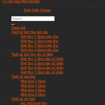
Tư vấn qua Messenger
| Hotline: 0989035152
© 2026 Công Ty Xây Dựng Nhà Mới Đẹp. All Rights Reserved.
| Thiết kế bởi
Đình Hiển Digital
Trang chủ
Thiết kế biệt thự hiện đại
Biệt thự 1 tầng hiện đại
Biệt thự 2 tầng hiện đại
Biệt thự 3 tầng hiện đại
Biệt thự 4 tầng hiện đại
Thiết kế biệt thự tân cổ điển
Biệt thự 2 tầng tân cổ điển
Biệt thự 3 tầng tân cổ điển
Biệt thự 4 tầng tân cổ điển
Biệt thự 5 tầng tân cổ điển
Thiết kế nhà ống
Nhà ống 2 tầng
Nhà ống 3 tầng
Nhà ống 4 tầng
Nhà ống 5 tầng
Thiết kế nội thất
Nội thất biệt thự