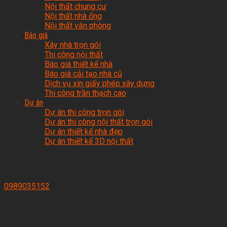
Nội thất chung cư
Nội thất nhà ống
Nội thất văn phòng
Báo giá
Xây nhà trọn gói
Thi công nội thất
Báo giá thiết kế nhà
Báo giá cải tạo nhà cũ
Dịch vụ xin giấy phép xây dựng
Thi công trần thạch cao
Dự án
Dự án thi công trọn gói
Dự án thi công nội thất trọn gói
Dự án thiết kế nhà đẹp
Dự án thiết kế 3D nội thất
0989035152