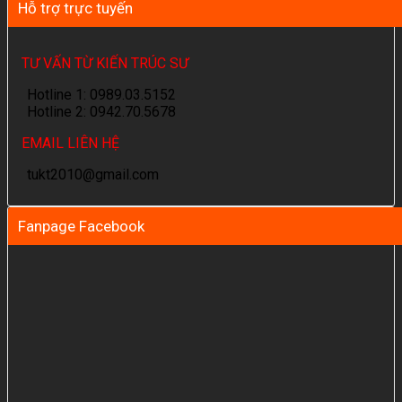
Hỗ trợ trực tuyến
TƯ VẤN TỪ KIẾN TRÚC SƯ
Hotline 1: 0989.03.5152
Hotline 2: 0942.70.5678
EMAIL LIÊN HỆ
tukt2010@gmail.com
Fanpage Facebook