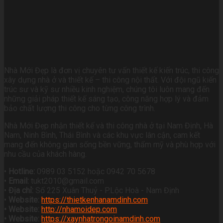
Nhà Mới Đẹp là đơn vị chuyên tư vấn thiết kế kiến trúc, thi công
xây dựng nhà ở và thiết kế – thi công nội thất. Với đội ngũ kiến
trúc sư và kỹ sư nhiều kinh nghiệm, chúng tôi luôn mang đến
những giải pháp thiết kế sáng tạo, công năng hợp lý và đảm
bảo chất lượng thi công cho từng công trình.
Nhà Mới Đẹp nhận thiết kế và thi công nhà ở tại Nam Định, Hà
Nam, Ninh Bình, Thái Bình và các khu vực lân cận, cam kết
mang đến không gian sống bền vững, thẩm mỹ và phù hợp với
nhu cầu của khách hàng.
•
Hotline:
0989 03 5152 hoặc 0942 70 5678
•
Email:
tukt2010@gmail.com
•
Địa chỉ:
Số 225 Xuân Thuỷ - P.Lộc Hoà - Nam Định
•
Website:
https://thietkenhanamdinh.com
• Website:
http://nhamoidep.com
• Website:
https://xaynhatrongoinamdinh.com