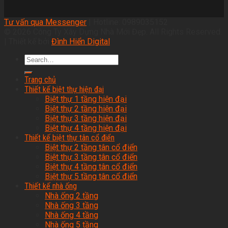
Tư vấn qua Messenger
| Hotline: 0989035152
© 2026 Công Ty Xây Dựng Nhà Mới Đẹp. All Rights Reserved.
| Thiết kế bởi
Đình Hiển Digital
Trang chủ
Thiết kế biệt thự hiện đại
Biệt thự 1 tầng hiện đại
Biệt thự 2 tầng hiện đại
Biệt thự 3 tầng hiện đại
Biệt thự 4 tầng hiện đại
Thiết kế biệt thự tân cổ điển
Biệt thự 2 tầng tân cổ điển
Biệt thự 3 tầng tân cổ điển
Biệt thự 4 tầng tân cổ điển
Biệt thự 5 tầng tân cổ điển
Thiết kế nhà ống
Nhà ống 2 tầng
Nhà ống 3 tầng
Nhà ống 4 tầng
Nhà ống 5 tầng