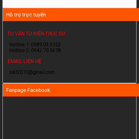
Hỗ trợ trực tuyến
TƯ VẤN TỪ KIẾN TRÚC SƯ
Hotline 1: 0989.03.5152
Hotline 2: 0942.70.5678
EMAIL LIÊN HỆ
tukt2010@gmail.com
Fanpage Facebook