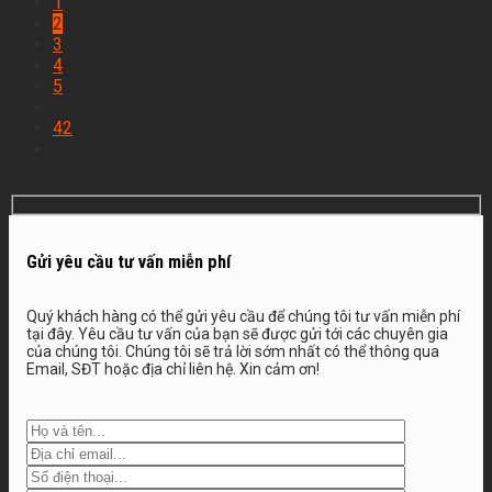
1
Nhà thầu xây nhà Hà Nam uy
2
tín – Giải pháp thi công trọn gói
3
tiết kiệm và đúng tiến độ Việc
4
lựa chọn nhà thầu xây nhà Hà
5
Nam là một trong những yếu tố
…
quan trọng quyết định chất
42
lượng, chi phí và tiến độ của
công trình. Thực tế, nhiều gia
chủ ...
Gửi yêu cầu tư vấn miễn phí
Quý khách hàng có thể gửi yêu cầu để chúng tôi tư vấn miễn phí
tại đây. Yêu cầu tư vấn của bạn sẽ được gửi tới các chuyên gia
của chúng tôi. Chúng tôi sẽ trả lời sớm nhất có thể thông qua
Email, SĐT hoặc địa chỉ liên hệ. Xin cảm ơn!