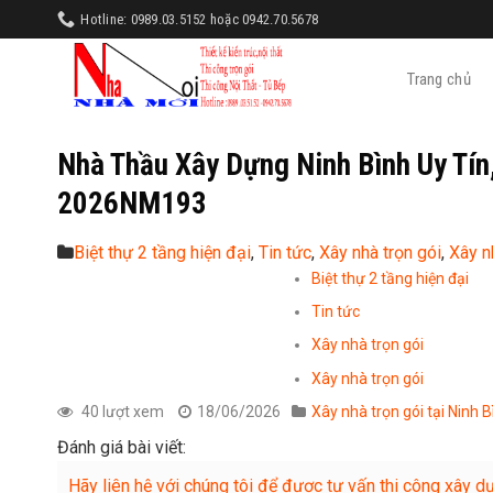
Skip
Hotline: 0989.03.5152 hoặc 0942.70.5678
to
content
Trang chủ
Nhà Thầu Xây Dựng Ninh Bình Uy Tín
2026NM193
Biệt thự 2 tầng hiện đại
,
Tin tức
,
Xây nhà trọn gói
,
Xây n
Biệt thự 2 tầng hiện đại
Tin tức
Xây nhà trọn gói
Xây nhà trọn gói
40 lượt xem
18/06/2026
Xây nhà trọn gói tại Ninh B
Đánh giá bài viết:
Hãy liên hệ với chúng tôi để được tư vấn thi công xây dựng 