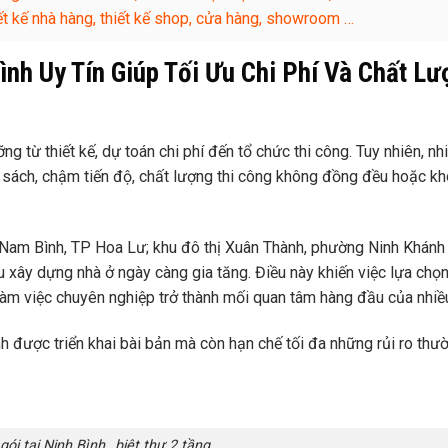
thiết kế nhà hàng, thiết kế shop, cửa hàng, showroom …
nh Uy Tín Giúp Tối Ưu Chi Phí Và Chất Lư
ng từ thiết kế, dự toán chi phí đến tổ chức thi công. Tuy nhiên, nh
n sách, chậm tiến độ, chất lượng thi công không đồng đều hoặc k
Nam Bình, TP Hoa Lư; khu đô thị Xuân Thành, phường Ninh Khánh
ầu xây dựng nhà ở ngày càng gia tăng. Điều này khiến việc lựa ch
 làm việc chuyên nghiệp trở thành mối quan tâm hàng đầu của nhiều
ình được triển khai bài bản mà còn hạn chế tối đa những rủi ro th
gói tại Ninh Bình_ biệt thự 2 tầng