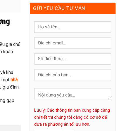
GỬI YÊU CẦU TƯ VẤN
ợng
iều gia chủ
hó khăn
 và khu
ọn một
nhà
 gia đình.
ường gặp
Lưu ý: Các thông tin bạn cung cấp càng
chi tiết thì chúng tôi càng có cơ sở để
đưa ra phương án tối ưu hơn.