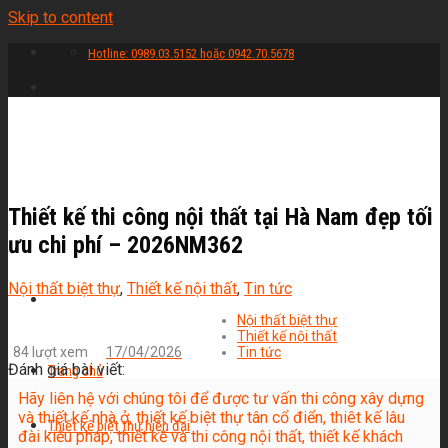
Skip to content
Hotline: 0989.03.5152 hoặc 0942.70.5678
Thiết kế thi công nội thất tại Hà Nam đẹp tối
ưu chi phí – 2026NM362
Nội thất biệt thự
,
Thiết kế nội thất
,
Tin tức
Nội thất biệt thự
Thiết kế nội thất
84 lượt xem
17/04/2026
Tin tức
Đánh giá bài viết:
Trang chủ
Hãy liên hệ với chúng tôi để được tư vấn thi công xây dựng
và thiết kế nhà ở, thiết kế biệt thự tân cổ điển, thiêt kế lâu
Thiết kế biệt thự hiện đại
đài kiểu pháp, thiết kế và thi công nội thất, thiết kế khách