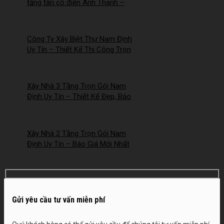
tầng tân cổ điển Anh Thanh –
Chị Thúy tại Hồng Quang, Nam
Định
Công Ty Xây Biệt Thự Nam Định
Uy Tín – Thiết Kế Thi Công Trọn
Gói Chuyên Nghiệp –
2026NM253
Xây Nhà 3 Tầng Trọn Gói Nam
Định Uy Tín – Thiết Kế Đẹp, Báo
Giá Mới Nhất 2026 – 2026NM252
Xây Nhà 2 Tầng Trọn Gói Nam
Định Uy Tín – Báo Giá Mới Nhất
2026 – 2026NM251
Gửi yêu cầu tư vấn miễn phí