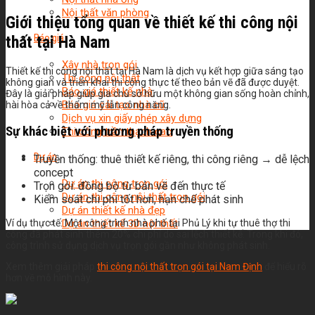
Nội thất văn phòng
Giới thiệu tổng quan về thiết kế thi công nội
Báo giá
thất tại Hà Nam
Xây nhà trọn gói
Thiết kế thi công nội thất tại Hà Nam là dịch vụ kết hợp giữa sáng tạo
Thi công nội thất
không gian và triển khai thi công thực tế theo bản vẽ đã được duyệt.
Báo giá thiết kế nhà
Đây là giải pháp giúp gia chủ sở hữu một không gian sống hoàn chỉnh,
Báo giá cải tạo nhà cũ
hài hòa cả về thẩm mỹ lẫn công năng.
Dịch vụ xin giấy phép xây dựng
Sự khác biệt với phương pháp truyền thống
Thi công trần thạch cao
Dự án
Truyền thống: thuê thiết kế riêng, thi công riêng → dễ lệch
concept
Dự án thi công trọn gói
Trọn gói: đồng bộ từ bản vẽ đến thực tế
Dự án thi công nội thất trọn gói
Kiểm soát chi phí tốt hơn, hạn chế phát sinh
Dự án thiết kế nhà đẹp
Ví dụ thực tế: Một công trình nhà phố tại Phủ Lý khi tự thuê thợ thi
Dự án thiết kế 3D nội thất
công đã phát sinh thêm 20% chi phí do sai lệch thiết kế. Trong khi đó,
công trình sử dụng dịch vụ trọn gói gần như không phát sinh.
Xem thêm giải pháp
thi công nội thất trọn gói tại Nam Định
để hiểu rõ
hơn về mô hình này.