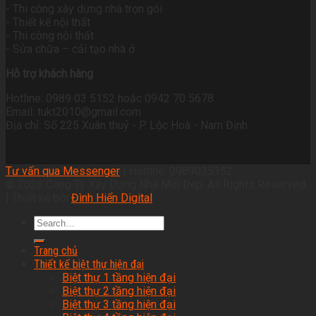
- Thi công xây dựng nhà trọn gói
- Thiết kế nội thất
- Thi công nội thất
- Sửa chữa – cải tạo nhà ở
Hỗ trợ khách hàng
Hotline: 0989 03 5152 hoặc 0942 70 5678
Email: tukt2010@gmail.com
Địa chỉ: Số 225 Xuân thuỷ - P. Lộc Hoà - Nam Định
Tư vấn qua Messenger
| Hotline: 0989035152
© 2026 Công Ty Xây Dựng Nhà Mới Đẹp. All Rights Reserved.
| Thiết kế bởi
Đình Hiển Digital
Trang chủ
Thiết kế biệt thự hiện đại
Biệt thự 1 tầng hiện đại
Biệt thự 2 tầng hiện đại
Biệt thự 3 tầng hiện đại