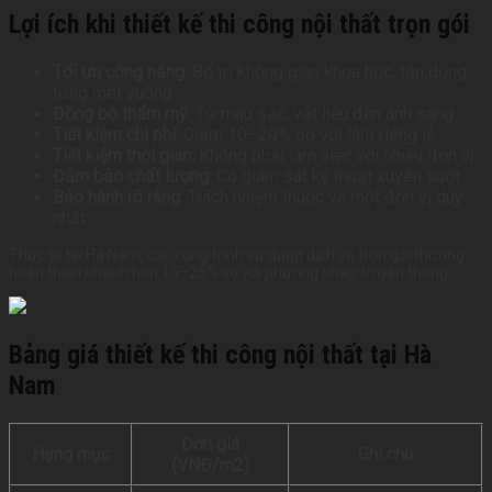
Lợi ích khi thiết kế thi công nội thất trọn gói
Tối ưu công năng:
Bố trí không gian khoa học, tận dụng
từng mét vuông
Đồng bộ thẩm mỹ:
Từ màu sắc, vật liệu đến ánh sáng
Tiết kiệm chi phí:
Giảm 10–20% so với làm riêng lẻ
Tiết kiệm thời gian:
Không phải làm việc với nhiều đơn vị
Đảm bảo chất lượng:
Có giám sát kỹ thuật xuyên suốt
Bảo hành rõ ràng:
Trách nhiệm thuộc về một đơn vị duy
nhất
Thực tế tại Hà Nam, các công trình sử dụng dịch vụ trọn gói thường
hoàn thiện nhanh hơn 15–25% so với phương pháp truyền thống.
Bảng giá thiết kế thi công nội thất tại Hà
Nam
Đơn giá
Hạng mục
Ghi chú
(VNĐ/m2)