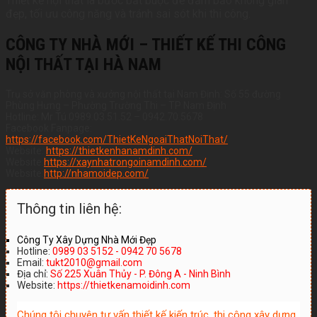
Thiết kế nội thất là bước bắt buộc để đảm bảo không gian
đẹp, tối ưu công năng và tránh sai sót khi thi công.
CÔNG TY NHÀ MỚI – THIẾT KẾ THI CÔNG
NỘI THẤT TẠI HÀ NAM
Trụ sở văn phòng và xưởng nội thất tại Nam Định: Số 55 đường
Phùng Hưng – Phường Trường Thi – TP Nam Định
Hotline: Mr Tú 0989.03.51.52 – 0942.70.5678
Facebook Fanpage:
https://facebook.com/ThietKeNgoaiThatNoiThat/
Website:
https://thietkenhanamdinh.com/
Website:
https://xaynhatrongoinamdinh.com/
Website:
http://nhamoidep.com/
Thông tin liên hệ:
Công Ty Xây Dựng Nhà Mới Đẹp
Hotline:
0989 03 5152 - 0942 70 5678
Email:
tukt2010@gmail.com
Địa chỉ:
Số 225 Xuân Thủy - P. Đông A - Ninh Bình
Website:
https://thietkenamoidinh.com
Chúng tôi chuyên tư vấn thiết kế kiến trúc, thi công xây dựng