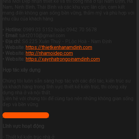
Nhà Mới Đẹp nhận thiết kế và thi công nhà ở tại Nam Định, Hà
Nam, Ninh Bình, Thái Bình và các khu vực lân cận, cam kết
mang đến không gian sống bền vững, thẩm mỹ và phù hợp với
nhu cầu của khách hàng.
•
Hotline:
0989 03 5152 hoặc 0942 70 5678
•
Email:
tukt2010@gmail.com
•
Địa chỉ:
Số 225 Xuân Thuỷ - P.Lộc Hoà - Nam Định
•
Website:
https://thietkenhanamdinh.com
• Website:
http://nhamoidep.com
• Website:
https://xaynhatrongoinamdinh.com
Hợp tác xây dựng
Chúng tôi luôn sẵn sàng hợp tác với các đối tác, kiến trúc sư
và khách hàng trong lĩnh vực thiết kế kiến trúc, thi công xây
dựng nhà ở và nội thất.
Liên hệ với chúng tôi để cùng tạo nên những không gian sống
đẹp và bền vững.
+ Xem địa chỉ công ty
Lĩnh vực hoạt động
- Thiết kế kiến trúc nhà ở