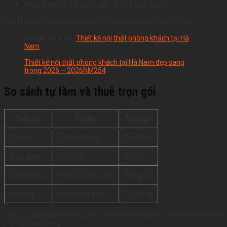
Hợp đồng rõ ràng về tiến độ và bảo hành
Đây là những yếu tố giúp hạn chế tối đa rủi ro khi làm nội thất.
Google đề xuất :
Thiết kế nội thất phòng khách tại Hà
Nam
Thiết kế nội thất phòng khách tại Hà Nam đẹp sang
trọng 2026 – 2026NM254
So sánh tự làm và thuê trọn gói
Tiêu chí
Tự làm
Trọn gói
Chi phí
Dễ phát sinh
Ổn định
Thời gian
Kéo dài
Nhanh
Chất lượng
Không đồng đều
Đồng bộ
Quản lý
Khó kiểm soát
Dễ dàng
Rõ ràng, lựa chọn dịch vụ trọn gói mang lại hiệu quả cao hơn cả về chi
phí lẫn chất lượng.