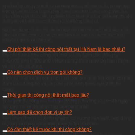
Thiết kế thi công nội thất tại Hà Nam không chỉ đơn thuần là làm đẹp
không gian mà còn là giải pháp nâng cao chất lượng sống. Việc lựa
chọn đơn vị uy tín, có kinh nghiệm thực tế sẽ giúp bạn tiết kiệm chi phí,
thời gian và tránh được những rủi ro không đáng có.
Nếu bạn đang có nhu cầu hoàn thiện nội thất cho ngôi nhà của mình,
hãy cân nhắc dịch vụ trọn gói để đảm bảo mọi thứ được thực hiện
chuyên nghiệp và đồng bộ.
Chi phí thiết kế thi công nội thất tại Hà Nam là bao nhiêu?
Chi phí thiết kế thi công nội thất tại Hà Nam dao động từ
150.000 đến 6.000.000 VNĐ/m2 tùy theo mức độ hoàn thiện
và vật liệu sử dụng.
Có nên chọn dịch vụ trọn gói không?
Dịch vụ thiết kế thi công nội thất trọn gói giúp tiết kiệm chi phí,
đảm bảo đồng bộ và hạn chế phát sinh trong quá trình thi
công.
Thời gian thi công nội thất mất bao lâu?
Thời gian thi công nội thất tại Hà Nam thường từ 15–45 ngày
tùy quy mô và độ phức tạp của công trình.
Làm sao để chọn đơn vị uy tín?
Nên chọn đơn vị có kinh nghiệm, có xưởng sản xuất, hợp đồng
rõ ràng và nhiều công trình thực tế tại Hà Nam.
Có cần thiết kế trước khi thi công không?