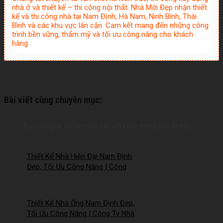
nhà ở và thiết kế – thi công nội thất. Nhà Mới Đẹp nhận thiết
kế và thi công nhà tại Nam Định, Hà Nam, Ninh Bình, Thái
Bình và các khu vực lân cận. Cam kết mang đến những công
trình bền vững, thẩm mỹ và tối ưu công năng cho khách
hàng.
Bài viết cùng chuyên mục:
Bạn cũng có thể tìm các bài viết khác trong chủ đề này
Thiết Kế Nhà Hiện Đại Nam Định
Đẹp, Tối Ưu Công Năng | Công
Ty Nhà Mới – 2026NM258
Thiết Kế Nhà Ống Nam Định Đẹp,
Tối Ưu Công Năng | Công Ty Nhà