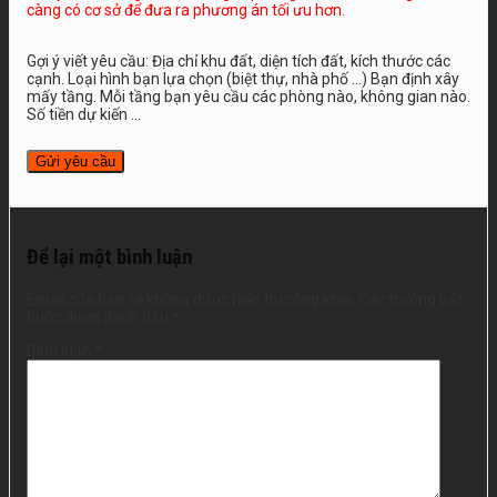
càng có cơ sở để đưa ra phương án tối ưu hơn.
Gợi ý viết yêu cầu: Địa chỉ khu đất, diện tích đất, kích thước các
cạnh. Loại hình bạn lựa chọn (biệt thự, nhà phố …) Bạn định xây
mấy tầng. Mỗi tầng bạn yêu cầu các phòng nào, không gian nào.
Số tiền dự kiến ...
Để lại một bình luận
Email của bạn sẽ không được hiển thị công khai.
Các trường bắt
buộc được đánh dấu
*
Bình luận
*