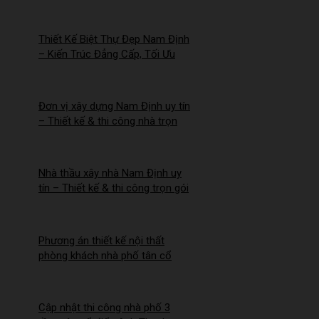
Mới – 2026Nm257
Thiết Kế Biệt Thự Đẹp Nam Định
– Kiến Trúc Đẳng Cấp, Tối Ưu
Công Năng – 2026NM256
Đơn vị xây dựng Nam Định uy tín
– Thiết kế & thi công nhà trọn
gói | Công ty Nhà Mới –
2026NM255
Nhà thầu xây nhà Nam Định uy
tín – Thiết kế & thi công trọn gói
– 2026NM254
Phương án thiết kế nội thất
phòng khách nhà phố tân cổ
điển cho Anh Hào tại Hà Nam
Cập nhật thi công nhà phố 3