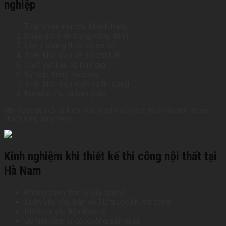
nghiệp
Tiếp nhận nhu cầu khách hàng
Khảo sát hiện trạng công trình
Lên ý tưởng thiết kế sơ bộ
Triển khai bản vẽ 3D chi tiết
Chốt vật liệu và báo giá
Ký hợp đồng thi công
Triển khai sản xuất và thi công
Nghiệm thu và bàn giao
Mỗi bước đều có sự kiểm soát chặt chẽ nhằm đảm bảo tiến độ và
chất lượng công trình.
Kinh nghiệm khi thiết kế thi công nội thất tại
Hà Nam
Không chọn đơn vị giá quá rẻ
Luôn yêu cầu bản vẽ 3D trước khi thi công
Kiểm tra vật liệu thực tế
Ưu tiên đơn vị có xưởng sản xuất