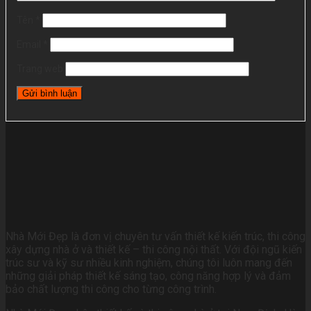
Tên
*
Email
*
Trang web
Nhà Mới Đẹp là đơn vị chuyên tư vấn thiết kế kiến trúc, thi công
xây dựng nhà ở và thiết kế – thi công nội thất. Với đội ngũ kiến
trúc sư và kỹ sư nhiều kinh nghiệm, chúng tôi luôn mang đến
những giải pháp thiết kế sáng tạo, công năng hợp lý và đảm
bảo chất lượng thi công cho từng công trình.