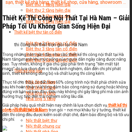
sạn, thiết kế nhà hàng, thiết kế shop, cửa hàng, showroom …
Biệt thự 1 tầng hiện đại
Biệt thự 2 tầng hiện đại
Biệt thự 3 tầng hiện đại
Thiết Kế Thi Công Nội Thất Tại Hà Nam – Giải
Biệt thự 4 tầng hiện đại
Pháp Tối Ưu Không Gian Sống Hiện Đại
Thiết kế biệt thự tân cổ điển
Biệt thự 2 tầng tân cổ điển
thi công nội thất trọn gói tại Hà Nam
Biệt thự 3 tầng tân cổ điển
Biệt thự 4 tầng tân cổ điển
Trong những năm gần đây, nhu cầu thiết kế thi công nội thất tại Hà
Nam tăng mạnh khi mức sống của người dân ngày càng được nâng
Biệt thự 5 tầng tân cổ điển
cao. Tuy nhiên, không ít gia chủ gặp phải tình trạng “tiền mất tật
mang” do lựa chọn đơn vị thiếu kinh nghiệm, dẫn đến chi phí phát
Thiết kế nhà ống
sinh, thiết kế không đồng bộ và chất lượng thi công kém.
Nhà ống 2 tầng
Thực tế cho thấy, có đến hơn 60% công trình nội thất phải chỉnh sửa
sau khi hoàn thiện vì không đảm bảo công năng sử dụng hoặc không
Nhà ống 3 tầng
đúng với bản vẽ ban đầu. Điều này không chỉ gây lãng phí mà còn ảnh
Nhà ống 4 tầng
hưởng trực tiếp đến trải nghiệm sống lâu dài.
Nhà ống 5 tầng
Giải pháp hiệu quả nhất hiện nay chính là lựa chọn dịch vụ
thiết kế thi
Thiết kế nội thất
công nội thất tại Hà Nam
trọn gói – nơi mọi khâu từ ý tưởng, thiết kế
đến thi công đều được kiểm soát chặt chẽ, đảm bảo đồng bộ và tối ưu
chi phí.
Nội thất biệt thự
Nội thất chung cư
Nội thất nhà ống