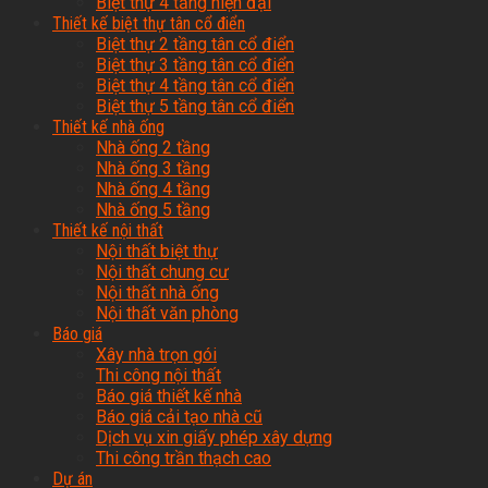
Biệt thự 4 tầng hiện đại
Thiết kế biệt thự tân cổ điển
Biệt thự 2 tầng tân cổ điển
Biệt thự 3 tầng tân cổ điển
Biệt thự 4 tầng tân cổ điển
Biệt thự 5 tầng tân cổ điển
Thiết kế nhà ống
Nhà ống 2 tầng
Nhà ống 3 tầng
Nhà ống 4 tầng
Nhà ống 5 tầng
Thiết kế nội thất
Nội thất biệt thự
Nội thất chung cư
Nội thất nhà ống
Nội thất văn phòng
Báo giá
Xây nhà trọn gói
Thi công nội thất
Báo giá thiết kế nhà
Báo giá cải tạo nhà cũ
Dịch vụ xin giấy phép xây dựng
Thi công trần thạch cao
Dự án