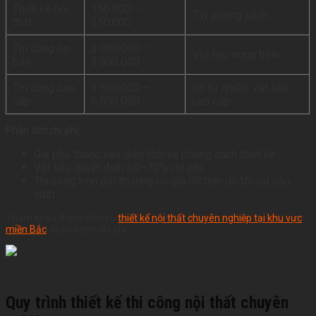
Thiết kế nội
150.000 –
Tùy phong cách
thất
250.000
Thi công cơ
2.000.000 –
Vật liệu trung bình
bản
3.500.000
Thi công cao
3.500.000 –
Gỗ tự nhiên, vật liệu
cấp
6.000.000
cao cấp
Phân tích chi phí:
Giá phụ thuộc vào diện tích và phong cách thiết kế
Vật liệu quyết định 60–70% chi phí
Thi công trọn gói thường có giá tốt hơn do tối ưu sản
xuất
Tham khảo thêm dịch vụ
thiết kế nội thất chuyên nghiệp tại khu vực
miền Bắc
để so sánh chi phí.
Quy trình thiết kế thi công nội thất chuyên