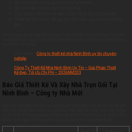
Hệ cửa kính lớn giúp mở rộng tầm nhìn.
Bố trí nhiều mảng xanh trong nhà.
Tận dụng mái che và lam chắn nắng để giảm nhiệt.
Thiết kế linh hoạt, dễ cải tạo khi nhu cầu sử dụng thay
đổi.
Những giải pháp này đặc biệt phù hợp với điều kiện khí hậu nóng ẩm
của Ninh Bình, giúp công trình bền đẹp và tiết kiệm năng lượng trong
quá trình sử dụng.
Xem thêm :
C
ông ty thiết kế nhà Ninh Bình uy tín chuyên
nghiệp
Công Ty Thiết Kế Nhà Ninh Bình Uy Tín – Giải Pháp Thiết
Kế Đẹp, Tối Ưu Chi Phí – 2026NM203
Báo Giá Thiết Kế Và Xây Nhà Trọn Gói Tại
Ninh Bình – Công ty Nhà Mới
Công ty Nhà Mới xin gửi tới quý khách hàng phương án tối ưu chi phí
cho các công trình nhà phố, biệt thự hiện đại và công trình dân dụng
tại Ninh Bình. Bảng giá dưới đây mang tính tham khảo và có thể điều
chỉnh theo quy mô cũng như yêu cầu thực tế của từng dự án.
Đơn vị
Đơn giá