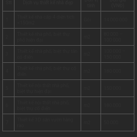
Stt
Dịch vụ thiết kế nhà đẹp
tính
(VNĐ)
Thiết kế nhà cấp 4 diện tích
1
Gói
14.000.000
<150m2
Thiết kế nhà phố, biệt thự
80.000 –
2
m2
phố hiện đại
100.000
Thiết kế nhà phố, biệt thự tân
100.000 –
3
m2
cổ điển
150.000
Thiết kế nhà phố, biệt thự cổ
4
m2
180.000
điển
Thiết kế nội thất nhà phố,
5
m2
150.000
biệt thự hiện đại
Thiết kế nội thất nhà phố,
6
m2
180.000
biệt thự cổ điển
Thiết kế 3D sân vườn hàng
7
m2
50.000
rào