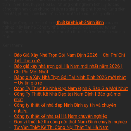
trấn Thiên Tôn, huyện Hoa Lư. Những kinh nghiệm tích lũy từ các
công trình này giúp chúng tôi đưa ra giải pháp phù hợp với từng diện
tích đất, phong cách kiến trúc và mức đầu tư của mỗi gia đình.
Nếu bạn đang tìm kiếm đơn vị
thiết kế nhà phố Ninh Bình
chuyên
nghiệp, hãy liên hệ Công ty Nhà Mới để được kiến trúc sư tư vấn
phương án tối ưu, phù hợp với nhu cầu thực tế và ngân sách của gia
đình.
Xem thêm:
Báo Giá Xây Nhà Trọn Gói Nam Định 2026 – Chi Phí Chi
Tiết Theo m2
Báo giá xây nhà trọn gói Hà Nam mới nhất năm 2026 |
Chi Phí Mới Nhất
Bảng giá Xây Nhà Trọn Gói Tại Ninh Bình 2026 mới nhất
– Uy tín giá rẻ
Công Ty Thiết Kế Nhà Đẹp Nam Định & Báo Giá Mới Nhất
Công Ty Thiết Kế Nhà Đẹp tại Nam Định | Báo giá mới
nhất
Công ty thiết kế nhà đẹp Ninh Bình uy tín và chuyên
nghiệp
Công ty thiết kế nhà tại Hà Nam chuyên nghiệp
Đơn vị thiết kế thi công nội thất Nam Định chuyên nghiệp
Tư Vấn Thiết Kế Thi Công Nội Thất Tại Hà Nam