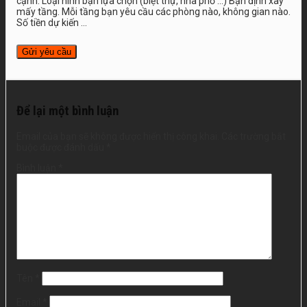
cạnh. Loại hình bạn lựa chọn (biệt thự, nhà phố …) Bạn định xây
mấy tầng. Mỗi tầng bạn yêu cầu các phòng nào, không gian nào.
Số tiền dự kiến ...
Để lại một bình luận
Email của bạn sẽ không được hiển thị công khai.
Các trường bắt
buộc được đánh dấu
*
Bình luận
*
Tên
*
Email
*