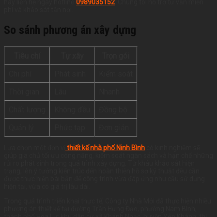
hãy liên hệ ngay hotline
0989035152
. Chúng tôi hỗ trợ tư vấn miễn
phí và khảo sát tận nơi.
So sánh phương án xây dựng
Tiêu chí
Tự xây
Trọn gói
Chi phí
Phát sinh
Kiểm soát
Thời gian
Lâu
Nhanh
Chất lượng
Không đều
Đồng bộ
Quản lý
Phức tạp
Đơn giản
Lựa chọn một đơn vị
thiết kế nhà phố Ninh Bình
có kinh nghiệm sẽ
giúp gia chủ tối ưu công năng, kiểm soát ngân sách và hạn chế những
rủi ro phát sinh trong quá trình xây dựng. Từ khâu khảo sát hiện
trạng, lên ý tưởng kiến trúc đến hoàn thiện hồ sơ kỹ thuật đều cần
được thực hiện bài bản để công trình vừa đáp ứng nhu cầu sử dụng
hiện tại, vừa có giá trị lâu dài.
Trong quá trình triển khai thực tế, Công ty Nhà Mới đã thực hiện nhiều
phương án thiết kế tại đường Trần Hưng Đạo, phường Nam Bình,
thành phố Hoa Lư; khu dân cư xã Khánh Nhạc, huyện Yên Khánh; thị