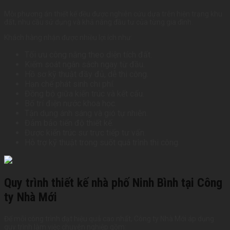
Mỗi phương án thiết kế đều được nghiên cứu dựa trên hiện trạng khu
đất, nhu cầu sử dụng và khả năng đầu tư của từng gia đình.
Khách hàng nhận được nhiều lợi ích như:
Tối ưu công năng theo diện tích đất.
Kiểm soát ngân sách ngay từ đầu.
Hồ sơ kỹ thuật đầy đủ, dễ thi công.
Hạn chế phát sinh chi phí.
Đồng bộ giữa kiến trúc và kết cấu.
Bố trí điện nước khoa học.
Tận dụng ánh sáng và gió tự nhiên.
Đảm bảo tiến độ thiết kế.
Được kiến trúc sư trực tiếp tư vấn.
Hỗ trợ kỹ thuật trong suốt quá trình thi công.
Quy trình thiết kế nhà phố Ninh Bình tại Công
ty Nhà Mới
Để mỗi công trình đạt hiệu quả cao nhất, Công ty Nhà Mới áp dụng
quy trình làm việc chuyên nghiệp gồm: