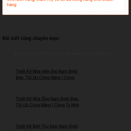
hàng.
Bài viết cùng chuyên mục:
Bạn cũng có thể tìm các bài viết khác trong chủ đề này
Thiết Kế Nhà Hiện Đại Nam Định
Đẹp, Tối Ưu Công Năng | Công
Ty Nhà Mới – 2026NM258
Thiết Kế Nhà Ống Nam Định Đẹp,
Tối Ưu Công Năng | Công Ty Nhà
Mới – 2026Nm257
Thiết Kế Biệt Thự Đẹp Nam Định