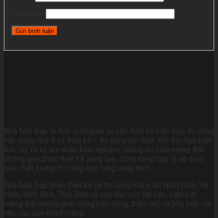
Trang web
Nhà Mới Đẹp là đơn vị chuyên tư vấn thiết kế kiến trúc, thi công
xây dựng nhà ở và thiết kế – thi công nội thất. Với đội ngũ kiến
trúc sư và kỹ sư nhiều kinh nghiệm, chúng tôi luôn mang đến
những giải pháp thiết kế sáng tạo, công năng hợp lý và đảm
bảo chất lượng thi công cho từng công trình.
Nhà Mới Đẹp nhận thiết kế và thi công nhà ở tại Nam Định, Hà
Nam, Ninh Bình, Thái Bình và các khu vực lân cận, cam kết
mang đến không gian sống bền vững, thẩm mỹ và phù hợp với
nhu cầu của khách hàng.