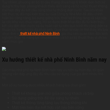
Tuy nhiên, phương án bố trí cầu thang chưa hợp lý khiến diện tích sử
dụng bị thu hẹp, phòng khách thiếu ánh sáng và hồ sơ kỹ thuật không
thể hiện đầy đủ kết cấu cũng như hệ thống điện nước. Sau khi khảo
sát thực tế, đội ngũ kiến trúc sư của Công ty Nhà Mới đã điều chỉnh
toàn bộ công năng, bổ sung giếng trời, thiết kế thông tầng và sắp xếp
lại các khu vực chức năng. Hồ sơ được triển khai đầy đủ từ kiến trúc,
kết cấu đến điện nước và dự toán vật tư nên quá trình thi công diễn ra
thuận lợi, hạn chế tối đa phát sinh. Qua thực tế này có thể thấy, khi lựa
chọn đơn vị
thiết kế nhà phố Ninh Bình
, gia chủ nên quan tâm đến kinh
nghiệm thực tế, năng lực chuyên môn và hồ sơ kỹ thuật thay vì chỉ so
sánh mức giá.
Xu hướng thiết kế nhà phố Ninh Bình năm nay
Các mẫu nhà phố tại Ninh Bình hiện nay ưu tiên sự hiện đại, tối giản
nhưng vẫn đáp ứng đầy đủ nhu cầu sử dụng của gia đình nhiều thế
hệ.
Một số xu hướng được nhiều khách hàng lựa chọn gồm:
Thiết kế không gian mở giữa phòng khách và bếp.
Sử dụng giếng trời để lấy sáng tự nhiên.
Thiết kế thông tầng tăng lưu thông không khí.
Mặt tiền hiện đại kết hợp vật liệu bền vững.