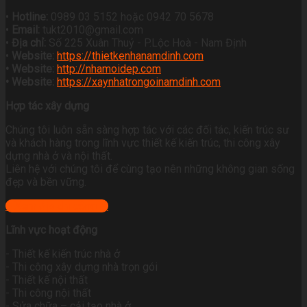
•
Hotline:
0989 03 5152 hoặc 0942 70 5678
•
Email:
tukt2010@gmail.com
•
Địa chỉ:
Số 225 Xuân Thuỷ - P.Lộc Hoà - Nam Định
•
Website:
https://thietkenhanamdinh.com
• Website:
http://nhamoidep.com
• Website:
https://xaynhatrongoinamdinh.com
Hợp tác xây dựng
Chúng tôi luôn sẵn sàng hợp tác với các đối tác, kiến trúc sư
và khách hàng trong lĩnh vực thiết kế kiến trúc, thi công xây
dựng nhà ở và nội thất.
Liên hệ với chúng tôi để cùng tạo nên những không gian sống
đẹp và bền vững.
+ Xem địa chỉ công ty
Lĩnh vực hoạt động
- Thiết kế kiến trúc nhà ở
- Thi công xây dựng nhà trọn gói
- Thiết kế nội thất
- Thi công nội thất
- Sửa chữa – cải tạo nhà ở