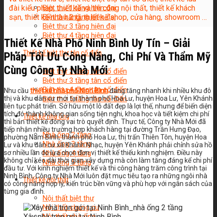
đài kiểu pháp, thiết kế và thi công nội thất, thiết kế khách
Biệt thự 1 tầng hiện đại
sạn, thiết kế nhà hàng, thiết kế shop, cửa hàng, showroom …
Biệt thự 2 tầng hiện đại
Biệt thự 3 tầng hiện đại
Biệt thự 4 tầng hiện đại
Thiết Kế Nhà Phố Ninh Bình Uy Tín – Giải
Thiết kế biệt thự tân cổ điển
Pháp Tối Ưu Công Năng, Chi Phí Và Thẩm Mỹ
Cùng Công Ty Nhà Mới
Biệt thự 2 tầng tân cổ điển
Biệt thự 3 tầng tân cổ điển
Biệt thự 4 tầng tân cổ điển
Nhu cầu
thiết kế nhà phố Ninh Bình
đang tăng nhanh khi nhiều khu đô
thị và khu dân cư mới tại thành phố Hoa Lư, huyện Hoa Lư, Yên Khánh
Biệt thự 5 tầng tân cổ điển
liên tục phát triển. Sở hữu một lô đất đẹp là lợi thế, nhưng để biến diện
tích đó thành không gian sống tiện nghi, khoa học và tiết kiệm chi phí
Thiết kế nhà ống
thì bản thiết kế đóng vai trò quyết định. Thực tế, Công ty Nhà Mới đã
tiếp nhận nhiều trường hợp khách hàng tại đường Trần Hưng Đạo,
Nhà ống 2 tầng
phường Nam Bình, thành phố Hoa Lư, thị trấn Thiên Tôn, huyện Hoa
Nhà ống 3 tầng
Lư và khu dân cư xã Khánh Nhạc, huyện Yên Khánh phải chỉnh sửa hồ
sơ nhiều lần do lựa chọn đơn vị thiết kế thiếu kinh nghiệm. Điều này
Nhà ống 4 tầng
không chỉ kéo dài thời gian xây dựng mà còn làm tăng đáng kể chi phí
Nhà ống 5 tầng
đầu tư. Với kinh nghiệm thiết kế và thi công hàng trăm công trình tại
Ninh Bình, Công ty Nhà Mới luôn đặt mục tiêu tạo ra những ngôi nhà
Thiết kế nội thất
có công năng hợp lý, kiến trúc bền vững và phù hợp với ngân sách của
từng gia đình.
Nội thất biệt thự
Nội thất chung cư
Xây nhà trọn gói tại Ninh Bình
Nội thất nhà ống