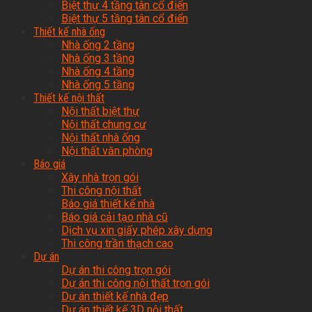
Biệt thự 4 tầng tân cổ điển
Biệt thự 5 tầng tân cổ điển
Thiết kế nhà ống
Nhà ống 2 tầng
Nhà ống 3 tầng
Nhà ống 4 tầng
Nhà ống 5 tầng
Thiết kế nội thất
Nội thất biệt thự
Nội thất chung cư
Nội thất nhà ống
Nội thất văn phòng
Báo giá
Xây nhà trọn gói
Thi công nội thất
Báo giá thiết kế nhà
Báo giá cải tạo nhà cũ
Dịch vụ xin giấy phép xây dựng
Thi công trần thạch cao
Dự án
Dự án thi công trọn gói
Dự án thi công nội thất trọn gói
Dự án thiết kế nhà đẹp
Dự án thiết kế 3D nội thất