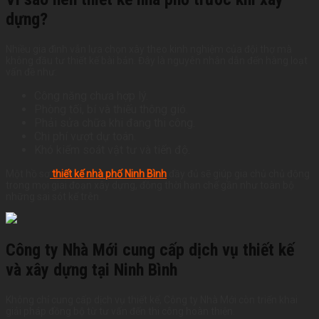
dựng?
Nhiều gia đình vẫn lựa chọn xây theo kinh nghiệm của đội thợ mà
không đầu tư thiết kế bài bản. Đây là nguyên nhân dẫn đến hàng loạt
vấn đề như:
Công năng chưa hợp lý.
Phòng tối, bí và thiếu thông gió.
Phải sửa chữa khi đang thi công.
Chi phí vượt dự toán.
Khó kiểm soát vật tư và tiến độ.
Một hồ sơ
thiết kế nhà phố Ninh Bình
đầy đủ sẽ giúp gia chủ chủ động
trong mọi giai đoạn xây dựng, đồng thời hạn chế gần như toàn bộ
những sai sót kể trên.
Công ty Nhà Mới cung cấp dịch vụ thiết kế
và xây dựng tại Ninh Bình
Không chỉ cung cấp dịch vụ thiết kế, Công ty Nhà Mới còn triển khai
giải pháp đồng bộ từ tư vấn đến thi công hoàn thiện.