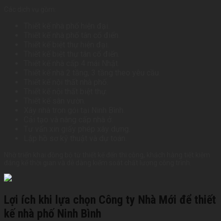
Các dịch vụ gồm:
Thiết kế nhà phố hiện đại.
Thiết kế nhà phố tân cổ điển.
Thiết kế biệt thự hiện đại.
Thiết kế biệt thự tân cổ điển.
Thiết kế nhà cấp 4 mái Nhật.
Thiết kế nhà 2 tầng, 3 tầng theo yêu cầu.
Thiết kế nội thất nhà phố.
Thiết kế nội thất biệt thự.
Thiết kế sân vườn.
Xây nhà trọn gói tại Ninh Bình.
Cải tạo và nâng cấp nhà ở.
Tư vấn xin giấy phép xây dựng.
Lập hồ sơ kỹ thuật và dự toán.
Nhờ triển khai đồng bộ từ thiết kế đến thi công, khách hàng tiết kiệm
đáng kể thời gian và dễ dàng kiểm soát chất lượng công trình.
Lợi ích khi lựa chọn Công ty Nhà Mới để thiết
kế nhà phố Ninh Bình