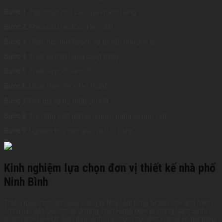
Bước 1:
Tiếp nhận nhu cầu của khách hàng.
Bước 2:
Khảo sát hiện trạng khu đất.
Bước 3:
Phân tích quy hoạch và tư vấn phương án.
Bước 4:
Thiết kế mặt bằng công năng.
Bước 5:
Thiết kế phối cảnh 3D.
Bước 6:
Hoàn thiện hồ sơ kỹ thuật.
Bước 7:
Báo giá và dự toán chi tiết.
Bước 8:
Thi công trọn gói nếu khách hàng có nhu cầu.
Bước 9:
Nghiệm thu, bàn giao và bảo hành.
Kinh nghiệm lựa chọn đơn vị thiết kế nhà phố
Ninh Bình
Trong quá trình làm việc, Công ty Nhà Mới từng tư vấn cho anh Minh
sở hữu lô đất 5x20m tại đường Trần Hưng Đạo, phường Nam Bình,
thành phố Hoa Lư. Ban đầu, anh lựa chọn một đơn vị thiết kế giá thấp.