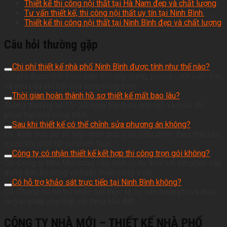
Thiết kế thi công nội thất tại Hà Nam đẹp và chất lượng
Tư vấn thiết kế, thi công nội thất uy tín tại Ninh Bình.
Thiết kế thi công nội thất tại Ninh Bình đẹp và chất lượng
Câu hỏi thường gặp
Chi phí thiết kế nhà phố Ninh Bình được tính như thế nào?
Chi phí được tính theo diện tích xây dựng, phong cách kiến trúc
và yêu cầu chi tiết của từng công trình.
Thời gian hoàn thành hồ sơ thiết kế mất bao lâu?
Thông thường từ 15–30 ngày tùy theo quy mô và mức độ
phức tạp của công trình.
Sau khi thiết kế có thể chỉnh sửa phương án không?
Có. Kiến trúc sư sẽ tiếp nhận góp ý và điều chỉnh theo nhu cầu
trước khi chốt hồ sơ chính thức.
Công ty có nhận thiết kế kết hợp thi công trọn gói không?
Có. Công ty Nhà Mới cung cấp dịch vụ từ thiết kế, xin phép xây
dựng đến thi công và hoàn thiện công trình.
Có hỗ trợ khảo sát trực tiếp tại Ninh Bình không?
Có. Chúng tôi hỗ trợ khảo sát thực tế, tư vấn miễn phí và đưa
ra giải pháp phù hợp với từng khu đất.
CÔNG TY NHÀ MỚI – THIẾT KẾ NHÀ PHỐ