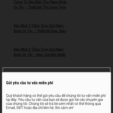
Công Ty Xây Biệt Thự Nam Định
Uy Tín – Thiết Kế Thi Công Trọn
Gói Chuyên Nghiệp –
2026NM253
Xây Nhà 3 Tầng Trọn Gói Nam
Định Uy Tín – Thiết Kế Đẹp, Báo
Giá Mới Nhất 2026 – 2026NM252
Xây Nhà 2 Tầng Trọn Gói Nam
Định Uy Tín – Báo Giá Mới Nhất
2026 – 2026NM251
Gửi yêu cầu tư vấn miễn phí
Quý khách hàng có thể gửi yêu cầu để chúng tôi tư vấn miễn phí
tại đây. Yêu cầu tư vấn của bạn sẽ được gửi tới các chuyên gia
của chúng tôi. Chúng tôi sẽ trả lời sớm nhất có thể thông qua
Email, SĐT hoặc địa chỉ liên hệ. Xin cảm ơn!