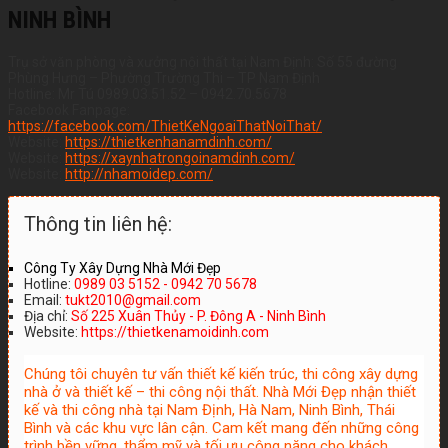
NINH BÌNH
Trụ sở văn phòng và xưởng nội thất tại Nam Định: Số 55 đường
Phùng Hưng – Phường Trường Thi – TP Nam Định
Hotline: Mr Tú 0989.03.51.52 – 0942.70.5678
Facebook Fanpage:
https://facebook.com/ThietKeNgoaiThatNoiThat/
Website:
https://thietkenhanamdinh.com/
Website:
https://xaynhatrongoinamdinh.com/
Website:
http://nhamoidep.com/
Thông tin liên hệ:
Công Ty Xây Dựng Nhà Mới Đẹp
Hotline:
0989 03 5152 - 0942 70 5678
Email:
tukt2010@gmail.com
Địa chỉ:
Số 225 Xuân Thủy - P. Đông A - Ninh Bình
Website:
https://thietkenamoidinh.com
Chúng tôi chuyên tư vấn thiết kế kiến trúc, thi công xây dựng
nhà ở và thiết kế – thi công nội thất. Nhà Mới Đẹp nhận thiết
kế và thi công nhà tại Nam Định, Hà Nam, Ninh Bình, Thái
Bình và các khu vực lân cận. Cam kết mang đến những công
trình bền vững, thẩm mỹ và tối ưu công năng cho khách