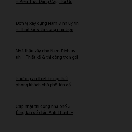
– Kiến Trúc Đẳng Cấp, Tối Ưu
Công Năng – 2026NM256
Đơn vị xây dựng Nam Định uy tín
– Thiết kế & thi công nhà trọn
gói | Công ty Nhà Mới –
2026NM255
Nhà thầu xây nhà Nam Định uy
tín – Thiết kế & thi công trọn gói
– 2026NM254
Phương án thiết kế nội thất
phòng khách nhà phố tân cổ
điển cho Anh Hào tại Hà Nam
Cập nhật thi công nhà phố 3
tầng tân cổ điển Anh Thanh –
Chị Thúy tại Hồng Quang, Nam
Định