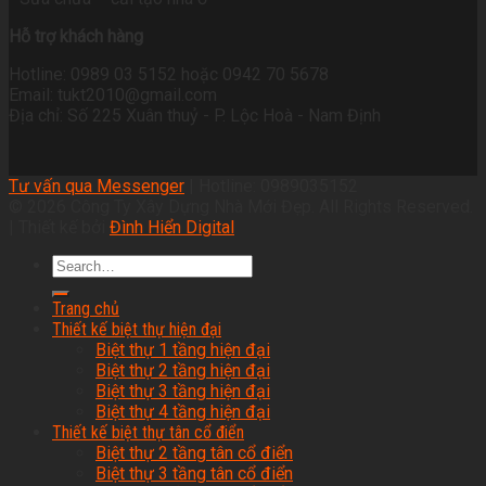
Hỗ trợ khách hàng
Hotline: 0989 03 5152 hoặc 0942 70 5678
Email: tukt2010@gmail.com
Địa chỉ: Số 225 Xuân thuỷ - P. Lộc Hoà - Nam Định
Tư vấn qua Messenger
| Hotline: 0989035152
© 2026 Công Ty Xây Dựng Nhà Mới Đẹp. All Rights Reserved.
| Thiết kế bởi
Đình Hiển Digital
Trang chủ
Thiết kế biệt thự hiện đại
Biệt thự 1 tầng hiện đại
Biệt thự 2 tầng hiện đại
Biệt thự 3 tầng hiện đại
Biệt thự 4 tầng hiện đại
Thiết kế biệt thự tân cổ điển
Biệt thự 2 tầng tân cổ điển
Biệt thự 3 tầng tân cổ điển