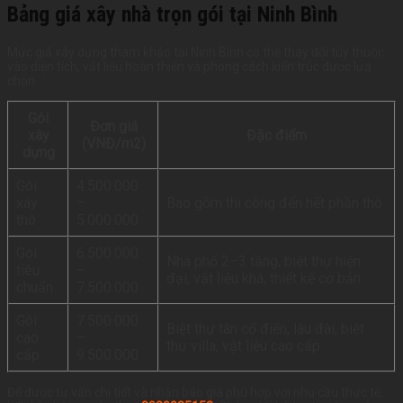
Bảng giá xây nhà trọn gói tại Ninh Bình
Mức giá xây dựng tham khảo tại Ninh Bình có thể thay đổi tùy thuộc
vào diện tích, vật liệu hoàn thiện và phong cách kiến trúc được lựa
chọn.
Gói
Đơn giá
xây
Đặc điểm
(VNĐ/m2)
dựng
Gói
4.500.000
xây
–
Bao gồm thi công đến hết phần thô
thô
5.000.000
Gói
6.500.000
Nhà phố 2–3 tầng, biệt thự hiện
tiêu
–
đại, vật liệu khá, thiết kế cơ bản
chuẩn
7.500.000
Gói
7.500.000
Biệt thự tân cổ điển, lâu đài, biệt
cao
–
thự villa, vật liệu cao cấp
cấp
9.500.000
Để được tư vấn chi tiết và nhận báo giá phù hợp với nhu cầu thực tế,