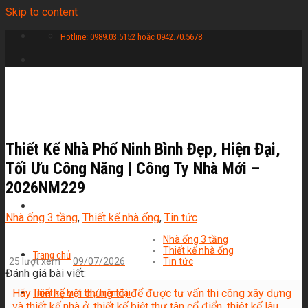
Skip to content
Hotline: 0989.03.5152 hoặc 0942.70.5678
Thiết Kế Nhà Phố Ninh Bình Đẹp, Hiện Đại,
Tối Ưu Công Năng | Công Ty Nhà Mới –
2026NM229
Nhà ống 3 tầng
,
Thiết kế nhà ống
,
Tin tức
Nhà ống 3 tầng
Thiết kế nhà ống
Trang chủ
25 lượt xem
09/07/2026
Tin tức
Đánh giá bài viết:
Hãy liên hệ với chúng tôi để được tư vấn thi công xây dựng
Thiết kế biệt thự hiện đại
và thiết kế nhà ở, thiết kế biệt thự tân cổ điển, thiêt kế lâu