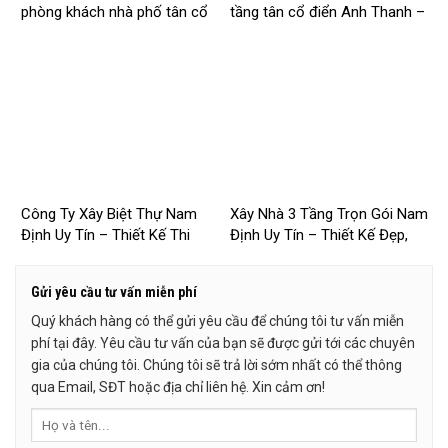
phòng khách nhà phố tân cổ
tầng tân cổ điển Anh Thanh –
điển cho Anh Hào tại Hà Nam
Chị Thúy tại Hồng Quang,
Nam Định
Công Ty Xây Biệt Thự Nam
Xây Nhà 3 Tầng Trọn Gói Nam
Định Uy Tín – Thiết Kế Thi
Định Uy Tín – Thiết Kế Đẹp,
Công Trọn Gói Chuyên Nghiệp
Báo Giá Mới Nhất 2026 –
– 2026NM253
2026NM252
Gửi yêu cầu tư vấn miễn phí
Quý khách hàng có thể gửi yêu cầu để chúng tôi tư vấn miễn
phí tại đây. Yêu cầu tư vấn của bạn sẽ được gửi tới các chuyên
gia của chúng tôi. Chúng tôi sẽ trả lời sớm nhất có thể thông
qua Email, SĐT hoặc địa chỉ liên hệ. Xin cảm ơn!