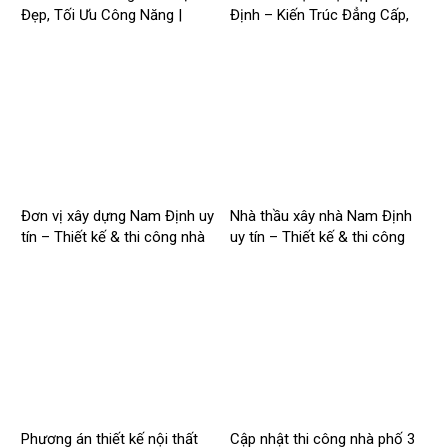
Đẹp, Tối Ưu Công Năng |
Định – Kiến Trúc Đẳng Cấp,
Công Ty Nhà Mới –
Tối Ưu Công Năng –
2026Nm257
2026NM256
Đơn vị xây dựng Nam Định uy
Nhà thầu xây nhà Nam Định
tín – Thiết kế & thi công nhà
uy tín – Thiết kế & thi công
trọn gói | Công ty Nhà Mới –
trọn gói – 2026NM254
2026NM255
Phương án thiết kế nội thất
Cập nhật thi công nhà phố 3