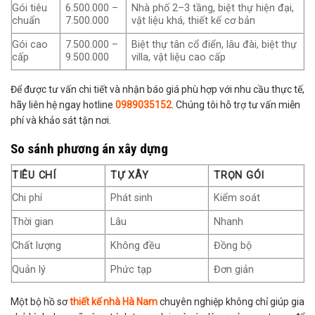
Gói tiêu
6.500.000 –
Nhà phố 2–3 tầng, biệt thự hiện đại,
chuẩn
7.500.000
vật liệu khá, thiết kế cơ bản
Gói cao
7.500.000 –
Biệt thự tân cổ điển, lâu đài, biệt thự
cấp
9.500.000
villa, vật liệu cao cấp
Để được tư vấn chi tiết và nhận báo giá phù hợp với nhu cầu thực tế,
hãy liên hệ ngay hotline
0989035152
. Chúng tôi hỗ trợ tư vấn miễn
phí và khảo sát tận nơi.
So sánh phương án xây dựng
TIÊU CHÍ
TỰ XÂY
TRỌN GÓI
Chi phí
Phát sinh
Kiểm soát
Thời gian
Lâu
Nhanh
Chất lượng
Không đều
Đồng bộ
Quản lý
Phức tạp
Đơn giản
Một bộ hồ sơ
thiết kế nhà Hà Nam
chuyên nghiệp không chỉ giúp gia