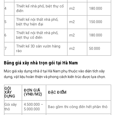
Thiết kế nhà phố, biệt thự cổ
4
m2
180.000
điển
Thiết kế nội thất nhà phố,
5
m2
150.000
biệt thự hiện đại
Thiết kế nội thất nhà phố,
6
m2
180.000
biệt thự cổ điển
Thiết kế 3D sân vườn hàng
7
m2
50.000
rào
Bảng giá xây nhà trọn gói tại Hà Nam
Mức giá xây dựng nhà ở tại Hà Nam phụ thuộc vào diện tích xây
dựng, vật liệu hoàn thiện và phong cách kiến trúc được lựa chọn.
GÓI
ĐƠN GIÁ
XÂY
ĐẶC ĐIỂM
(VNĐ/M2)
DỰNG
Gói xây
4.500.000 –
Bao gồm thi công đến hết phần thô
thô
5.000.000