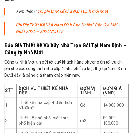
Xem thêm :
C
hi phí thiết kế nhà Nam Định mới nhất
Chi Phí Thiết Kế Nhà Nam Định Bao Nhiêu? Báo Giá Mới
Nhất 2026 – 2026NM177
Báo Giá Thiết Kế Và Xây Nhà Trọn Gói Tại Nam Định –
Công ty Nhà Mới
Công ty Nhà Mới xin gửi tới quý khách hàng phương án tối ưu chi
phí cho các công trình nhà cấp 4, nhà phố và biệt thự tại Nam Định.
Dưới đây là bảng giá tham khảo hiện nay.
DỊCH VỤ THIẾT KẾ NHÀ
ĐƠN VỊ
ĐƠN GIÁ
STT
ĐẸP
TÍNH
(VNĐ)
Thiết kế nhà cấp 4 diện tích
1
Gói
14.000.000
<150m2
Thiết kế nhà phố, biệt thự
80.000 –
2
m2
phố hiện đại
100.000