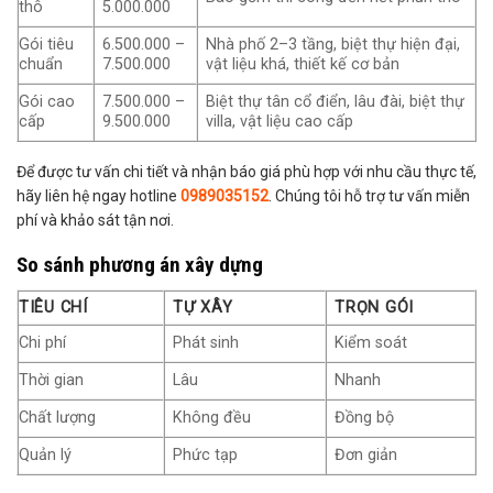
thô
5.000.000
Gói tiêu
6.500.000 –
Nhà phố 2–3 tầng, biệt thự hiện đại,
chuẩn
7.500.000
vật liệu khá, thiết kế cơ bản
Gói cao
7.500.000 –
Biệt thự tân cổ điển, lâu đài, biệt thự
cấp
9.500.000
villa, vật liệu cao cấp
Để được tư vấn chi tiết và nhận báo giá phù hợp với nhu cầu thực tế,
hãy liên hệ ngay hotline
0989035152
. Chúng tôi hỗ trợ tư vấn miễn
phí và khảo sát tận nơi.
So sánh phương án xây dựng
TIÊU CHÍ
TỰ XÂY
TRỌN GÓI
Chi phí
Phát sinh
Kiểm soát
Thời gian
Lâu
Nhanh
Chất lượng
Không đều
Đồng bộ
Quản lý
Phức tạp
Đơn giản