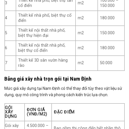
Thiết kế nhà phố, biệt thự tân
100.000 –
3
m2
cổ điển
150.000
Thiết kế nhà phố, biệt thự cổ
4
m2
180.000
điển
Thiết kế nội thất nhà phố,
5
m2
150.000
biệt thự hiện đại
Thiết kế nội thất nhà phố,
6
m2
180.000
biệt thự cổ điển
Thiết kế 3D sân vườn hàng
7
m2
50.000
rào
Bảng giá xây nhà trọn gói tại Nam Định
Mức giá xây dựng tại Nam Định có thể thay đổi tùy theo vật liệu sử
dụng, quy mô công trình và phong cách kiến trúc lựa chọn.
GÓI
ĐƠN GIÁ
XÂY
ĐẶC ĐIỂM
(VNĐ/M2)
DỰNG
Gói xây
4.500.000 –
Bao gồm thi công đến hết phần thô