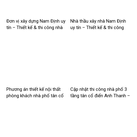
Đơn vị xây dựng Nam Định uy
Nhà thầu xây nhà Nam Định
tín – Thiết kế & thi công nhà
uy tín – Thiết kế & thi công
trọn gói | Công ty Nhà Mới –
trọn gói – 2026NM254
2026NM255
Phương án thiết kế nội thất
Cập nhật thi công nhà phố 3
phòng khách nhà phố tân cổ
tầng tân cổ điển Anh Thanh –
điển cho Anh Hào tại Hà Nam
Chị Thúy tại Hồng Quang,
Nam Định