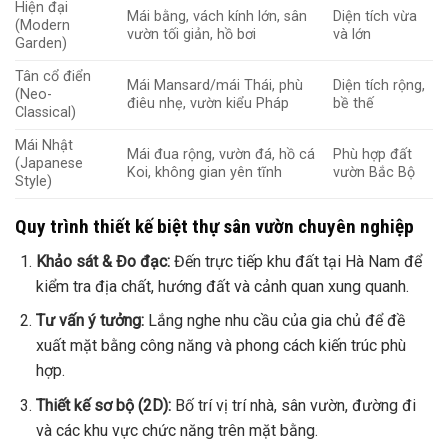
Hiện đại
Mái bằng, vách kính lớn, sân
Diện tích vừa
(Modern
vườn tối giản, hồ bơi
và lớn
Garden)
Tân cổ điển
Mái Mansard/mái Thái, phù
Diện tích rộng,
(Neo-
điêu nhẹ, vườn kiểu Pháp
bề thế
Classical)
Mái Nhật
Mái đua rộng, vườn đá, hồ cá
Phù hợp đất
(Japanese
Koi, không gian yên tĩnh
vườn Bắc Bộ
Style)
Quy trình thiết kế biệt thự sân vườn chuyên nghiệp
Khảo sát & Đo đạc:
Đến trực tiếp khu đất tại Hà Nam để
kiểm tra địa chất, hướng đất và cảnh quan xung quanh.
Tư vấn ý tưởng:
Lắng nghe nhu cầu của gia chủ để đề
xuất mặt bằng công năng và phong cách kiến trúc phù
hợp.
Thiết kế sơ bộ (2D):
Bố trí vị trí nhà, sân vườn, đường đi
và các khu vực chức năng trên mặt bằng.