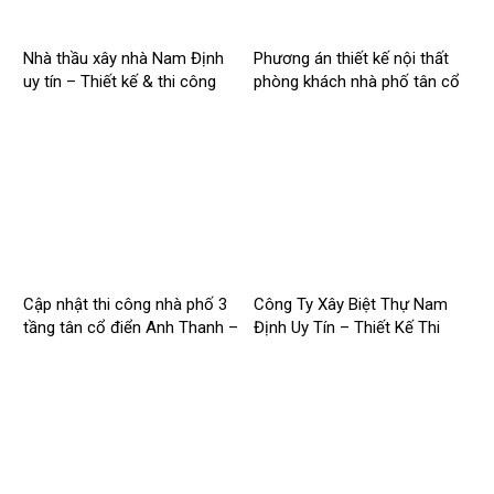
Nhà thầu xây nhà Nam Định
Phương án thiết kế nội thất
uy tín – Thiết kế & thi công
phòng khách nhà phố tân cổ
trọn gói – 2026NM254
điển cho Anh Hào tại Hà Nam
Cập nhật thi công nhà phố 3
Công Ty Xây Biệt Thự Nam
tầng tân cổ điển Anh Thanh –
Định Uy Tín – Thiết Kế Thi
Chị Thúy tại Hồng Quang,
Công Trọn Gói Chuyên Nghiệp
Nam Định
– 2026NM253