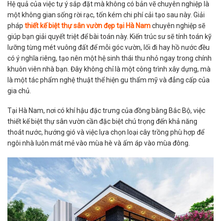
Hệ quả của việc tự ý sắp đặt mà không có bản vẽ chuyên nghiệp là
một không gian sống rời rạc, tốn kém chi phí cải tạo sau này. Giải
pháp
thiết kế biệt thự sân vườn đẹp tại Hà Nam
chuyên nghiệp sẽ
giúp bạn giải quyết triệt để bài toán này. Kiến trúc sư sẽ tính toán kỹ
lưỡng từng mét vuông đất để mỗi góc vườn, lối đi hay hồ nước đều
có ý nghĩa riêng, tạo nên một hệ sinh thái thu nhỏ ngay trong chính
khuôn viên nhà bạn. Đây không chỉ là một công trình xây dựng, mà
là một tác phẩm nghệ thuật thể hiện gu thẩm mỹ và đẳng cấp của
gia chủ.
Tại Hà Nam, nơi có khí hậu đặc trưng của đồng bằng Bắc Bộ, việc
thiết kế biệt thự sân vườn cần đặc biệt chú trọng đến khả năng
thoát nước, hướng gió và việc lựa chọn loại cây trồng phù hợp để
ngôi nhà luôn mát mẻ vào mùa hè và ấm áp vào mùa đông.