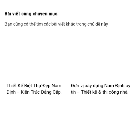
Bài viết cùng chuyên mục:
Bạn cũng có thể tìm các bài viết khác trong chủ đề này
Thiết Kế Biệt Thự Đẹp Nam
Đơn vị xây dựng Nam Định uy
Định – Kiến Trúc Đẳng Cấp,
tín – Thiết kế & thi công nhà
Tối Ưu Công Năng –
trọn gói | Công ty Nhà Mới –
2026NM256
2026NM255