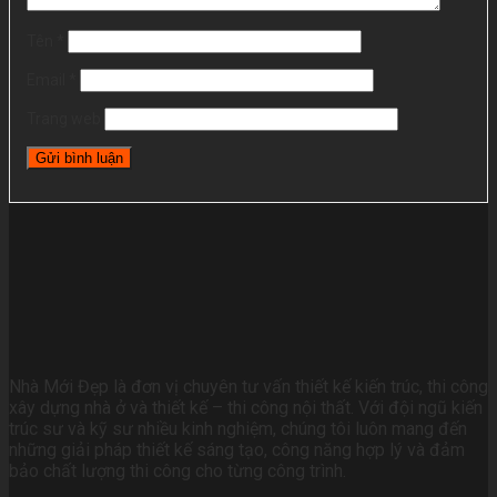
Tên
*
Email
*
Trang web
Nhà Mới Đẹp là đơn vị chuyên tư vấn thiết kế kiến trúc, thi công
xây dựng nhà ở và thiết kế – thi công nội thất. Với đội ngũ kiến
trúc sư và kỹ sư nhiều kinh nghiệm, chúng tôi luôn mang đến
những giải pháp thiết kế sáng tạo, công năng hợp lý và đảm
bảo chất lượng thi công cho từng công trình.