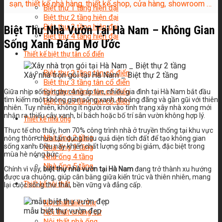
sạn, thiết kế nhà hàng, thiết kế shop, cửa hàng, showroom …
Biệt thự 1 tầng hiện đại
Biệt thự 2 tầng hiện đại
Biệt thự 3 tầng hiện đại
Biệt Thự Nhà Vườn Tại Hà Nam – Không Gian
Biệt thự 4 tầng hiện đại
Sống Xanh Đáng Mơ Ước
Thiết kế biệt thự tân cổ điển
Biệt thự 2 tầng tân cổ điển
Xây nhà trọn gói tại Hà Nam _ Biệt thự 2 tầng
Biệt thự 3 tầng tân cổ điển
Biệt thự 4 tầng tân cổ điển
Giữa nhịp sống ngày càng áp lực, nhiều gia đình tại Hà Nam bắt đầu
tìm kiếm một không gian sống xanh, thoáng đãng và gần gũi với thiên
Biệt thự 5 tầng tân cổ điển
nhiên. Tuy nhiên, không ít người rơi vào tình trạng xây nhà xong mới
nhận ra thiếu cây xanh, bí bách hoặc bố trí sân vườn không hợp lý.
Thiết kế nhà ống
Thực tế cho thấy, hơn 70% công trình nhà ở truyền thống tại khu vực
Nhà ống 2 tầng
nông thôn chưa tận dụng hiệu quả diện tích đất để tạo không gian
sống xanh. Điều này khiến chất lượng sống bị giảm, đặc biệt trong
Nhà ống 3 tầng
mùa hè nóng bức.
Nhà ống 4 tầng
Nhà ống 5 tầng
Chính vì vậy,
biệt thự nhà vườn tại Hà Nam
đang trở thành xu hướng
được ưa chuộng, giúp cân bằng giữa kiến trúc và thiên nhiên, mang
Thiết kế nội thất
lại cuộc sống thư thái, bền vững và đẳng cấp.
Nội thất biệt thự
mẫu biệt thự vườn đẹp
Nội thất chung cư
Nội thất nhà ống