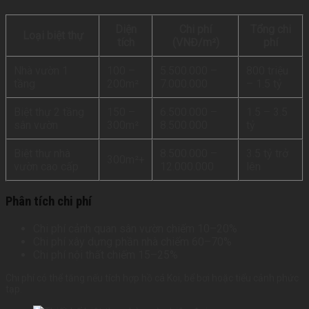
Diện
Chi phí
Tổng chi
Loại biệt thự
tích
(VNĐ/m²)
phí
Nhà vườn 1
100 –
5.500.000 –
800 triệu
tầng
200m²
7.000.000
– 1.5 tỷ
Biệt thự 2 tầng
150 –
6.500.000 –
1.5 – 3.5
sân vườn
300m²
8.500.000
tỷ
Biệt thự nhà
8.500.000 –
3.5 tỷ trở
300m²+
vườn cao cấp
12.000.000
lên
Phân tích chi phí
Chi phí cảnh quan sân vườn chiếm 10–20%
Chi phí xây dựng phần nhà chiếm 60–70%
Chi phí nội thất chiếm 15–25%
Chi phí có thể tăng nếu tích hợp hồ cá Koi, bể bơi hoặc tiểu cảnh phức
tạp.