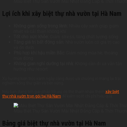
Mẫu Biệt Thự Sân Vườn Mái Nhật Đẳng Cấp & Thời Thượ
Lợi ích khi xây biệt thự nhà vườn tại Hà Nam
Không gian sống trong lành:
Nhiều cây xanh giúp giảm
nhiệt và cải thiện không khí
Tốt cho sức khỏe:
Giảm stress, tăng chất lượng sống
Tăng giá trị bất động sản:
Nhà vườn luôn có giá trị cao
và ổn định
Phù hợp khí hậu miền Bắc:
Giảm nóng mùa hè, thoáng
mùa đông
Không gian nghỉ dưỡng tại nhà:
Không cần đi xa vẫn tận
hưởng như resort
Xu hướng kiến trúc xanh ngày càng được ưa chuộng vì mang lại trải
nghiệm sống thư giãn và bền vững.
Nếu bạn đang tìm giải pháp tối ưu, có thể tham khảo thêm
xây biệt
thự nhà vườn trọn gói tại Hà Nam
để kiểm soát chi phí hiệu quả.
Mẫu Biệt Thự Sân Vườn Mái Nhật Đẳng Cấp & Thời Thượ
Bảng giá biệt thự nhà vườn tại Hà Nam