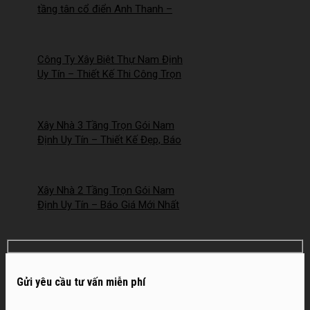
tầng tân cổ điển Anh Thanh –
Chị Thúy tại Hồng Quang, Nam
Định
Công Ty Xây Biệt Thự Nam Định
Uy Tín – Thiết Kế Thi Công Trọn
Gói Chuyên Nghiệp –
2026NM253
Xây Nhà 3 Tầng Trọn Gói Nam
Định Uy Tín – Thiết Kế Đẹp, Báo
Giá Mới Nhất 2026 – 2026NM252
Xây Nhà 2 Tầng Trọn Gói Nam
Định Uy Tín – Báo Giá Mới Nhất
2026 – 2026NM251
Gửi yêu cầu tư vấn miễn phí