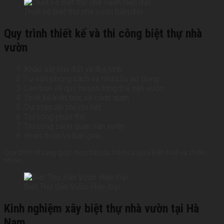
Thiết kế biệt thự nhà vườn hiện đại
Quy trình thiết kế và thi công biệt thự nhà
vườn
Khảo sát khu đất và địa hình
Tư vấn phong cách và nhu cầu sử dụng
Lên bản vẽ quy hoạch tổng thể sân vườn
Thiết kế kiến trúc và cảnh quan
Dự toán chi phí chi tiết
Thi công phần thô
Thi công cảnh quan sân vườn
Hoàn thiện và bàn giao
Quy trình rõ ràng giúp đảm bảo sự hài hòa giữa kiến trúc và thiên
nhiên.
Biệt Thự Sân Vườn Hiện Đại
Kinh nghiệm xây biệt thự nhà vườn tại Hà
Nam