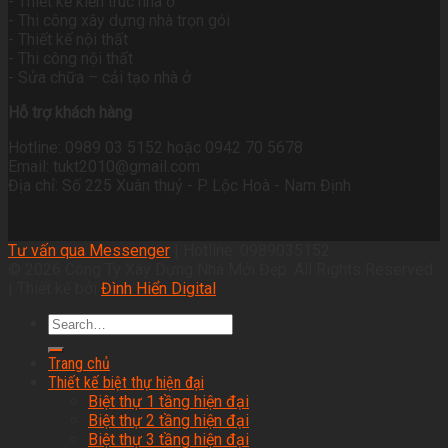
- Thiết kế kiến trúc nhà ở
- Thi công xây dựng nhà trọn gói
- Thiết kế nội thất
- Thi công nội thất
- Sửa chữa – cải tạo nhà ở
Hỗ trợ khách hàng
Hotline: 0989 03 5152 hoặc 0942 70 5678
Email: tukt2010@gmail.com
Địa chỉ: Số 225 Xuân thuỷ - P. Lộc Hoà - Nam Định
Tư vấn qua Messenger
| Hotline: 0989035152
© 2026 Công Ty Xây Dựng Nhà Mới Đẹp. All Rights Reserved.
| Thiết kế bởi
Đình Hiển Digital
Trang chủ
Thiết kế biệt thự hiện đại
Biệt thự 1 tầng hiện đại
Biệt thự 2 tầng hiện đại
Biệt thự 3 tầng hiện đại