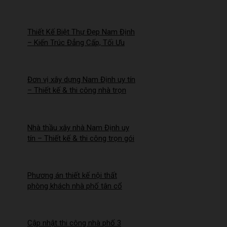
Mới – 2026Nm257
Thiết Kế Biệt Thự Đẹp Nam Định
– Kiến Trúc Đẳng Cấp, Tối Ưu
Công Năng – 2026NM256
Đơn vị xây dựng Nam Định uy tín
– Thiết kế & thi công nhà trọn
gói | Công ty Nhà Mới –
2026NM255
Nhà thầu xây nhà Nam Định uy
tín – Thiết kế & thi công trọn gói
– 2026NM254
Phương án thiết kế nội thất
phòng khách nhà phố tân cổ
điển cho Anh Hào tại Hà Nam
Cập nhật thi công nhà phố 3