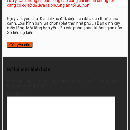
Lưu ý: Các thông tin bạn cung cấp càng chi tiết thì chúng tôi
càng có cơ sở để đưa ra phương án tối ưu hơn.
Gợi ý viết yêu cầu: Địa chỉ khu đất, diện tích đất, kích thước các
cạnh. Loại hình bạn lựa chọn (biệt thự, nhà phố …) Bạn định xây
mấy tầng. Mỗi tầng bạn yêu cầu các phòng nào, không gian nào.
Số tiền dự kiến ...
Để lại một bình luận
Email của bạn sẽ không được hiển thị công khai.
Các trường bắt
buộc được đánh dấu
*
Bình luận
*