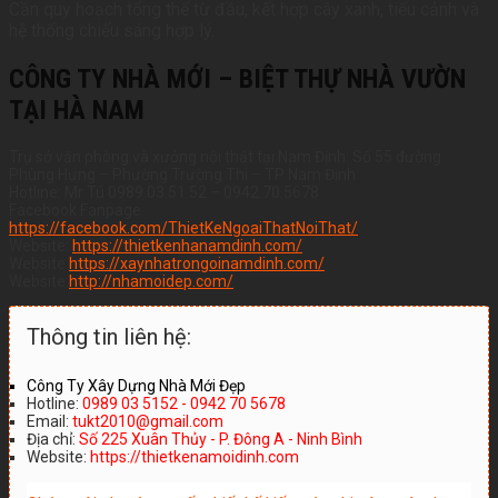
Cần quy hoạch tổng thể từ đầu, kết hợp cây xanh, tiểu cảnh và
hệ thống chiếu sáng hợp lý.
CÔNG TY NHÀ MỚI – BIỆT THỰ NHÀ VƯỜN
TẠI HÀ NAM
Trụ sở văn phòng và xưởng nội thất tại Nam Định: Số 55 đường
Phùng Hưng – Phường Trường Thi – TP Nam Định
Hotline: Mr Tú 0989.03.51.52 – 0942.70.5678
Facebook Fanpage:
https://facebook.com/ThietKeNgoaiThatNoiThat/
Website:
https://thietkenhanamdinh.com/
Website:
https://xaynhatrongoinamdinh.com/
Website:
http://nhamoidep.com/
Thông tin liên hệ:
Công Ty Xây Dựng Nhà Mới Đẹp
Hotline:
0989 03 5152 - 0942 70 5678
Email:
tukt2010@gmail.com
Địa chỉ:
Số 225 Xuân Thủy - P. Đông A - Ninh Bình
Website:
https://thietkenamoidinh.com