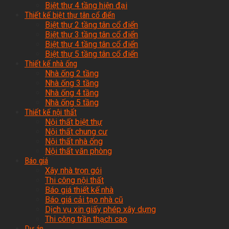
Biệt thự 4 tầng hiện đại
Thiết kế biệt thự tân cổ điển
Biệt thự 2 tầng tân cổ điển
Biệt thự 3 tầng tân cổ điển
Biệt thự 4 tầng tân cổ điển
Biệt thự 5 tầng tân cổ điển
Thiết kế nhà ống
Nhà ống 2 tầng
Nhà ống 3 tầng
Nhà ống 4 tầng
Nhà ống 5 tầng
Thiết kế nội thất
Nội thất biệt thự
Nội thất chung cư
Nội thất nhà ống
Nội thất văn phòng
Báo giá
Xây nhà trọn gói
Thi công nội thất
Báo giá thiết kế nhà
Báo giá cải tạo nhà cũ
Dịch vụ xin giấy phép xây dựng
Thi công trần thạch cao
Dự án