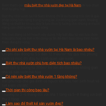
Xem thêm các
mẫu biệt thự nhà vườn đẹp tại Hà Nam
để lựa chọn
thiết kế phù hợp.
Biệt thự nhà vườn tại Hà Nam không chỉ là xu hướng mà còn là giải
pháp sống bền vững trong tương lai. Với không gian xanh, thoáng
đãng và thiết kế tối ưu, đây là lựa chọn lý tưởng cho những ai muốn
nâng cao chất lượng cuộc sống.
Nếu bạn đang có kế hoạch xây dựng, hãy bắt đầu từ việc lựa chọn
mẫu phù hợp và đơn vị thi công uy tín để đảm bảo công trình hoàn
thiện đúng kỳ vọng.
Chi phí xây biệt thự nhà vườn tại Hà Nam là bao nhiêu?
Chi phí dao động từ 5.5 đến 12 triệu/m² tùy quy mô, phong
cách và mức độ đầu tư cảnh quan sân vườn.
Biệt thự nhà vườn phù hợp diện tích bao nhiêu?
Diện tích lý tưởng từ 300m² trở lên để đảm bảo không gian
nhà và sân vườn hài hòa.
Có nên xây biệt thự nhà vườn 1 tầng không?
Rất phù hợp cho gia đình có người lớn tuổi, tiện sinh hoạt và
tiết kiệm chi phí.
Thời gian thi công bao lâu?
Thường từ 3–6 tháng đối với nhà 1 tầng và 5–8 tháng với biệt
thự 2 tầng.
Làm sao để thiết kế sân vườn đẹp?