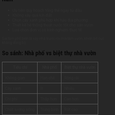
Ưu tiên quy hoạch tổng thể ngay từ đầu
Không xây quá kín đất
Chọn cây xanh phù hợp khí hậu địa phương
Thiết kế hệ thống thoát nước tốt cho sân vườn
Lựa chọn đơn vị có kinh nghiệm thực tế
Sai lầm phổ biến là xây nhà trước rồi mới làm vườn, khiến bố cục
không đồng bộ.
So sánh: Nhà phố vs biệt thự nhà vườn
Tiêu chí
Nhà phố
Biệt thự nhà vườn
Không gian
Hạn chế
Rộng rãi
Cây xanh
Ít
Nhiều
Chi phí
Thấp hơn
Cao hơn
Chất lượng sống
Trung bình
Rất cao