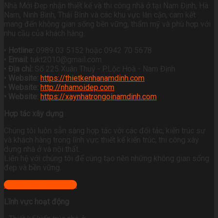
Nhà Mới Đẹp nhận thiết kế và thi công nhà ở tại Nam Định, Hà
Nam, Ninh Bình, Thái Bình và các khu vực lân cận, cam kết
mang đến không gian sống bền vững, thẩm mỹ và phù hợp với
nhu cầu của khách hàng.
•
Hotline:
0989 03 5152 hoặc 0942 70 5678
•
Email:
tukt2010@gmail.com
•
Địa chỉ:
Số 225 Xuân Thuỷ - P.Lộc Hoà - Nam Định
•
Website:
https://thietkenhanamdinh.com
• Website:
http://nhamoidep.com
• Website:
https://xaynhatrongoinamdinh.com
Hợp tác xây dựng
Chúng tôi luôn sẵn sàng hợp tác với các đối tác, kiến trúc sư
và khách hàng trong lĩnh vực thiết kế kiến trúc, thi công xây
dựng nhà ở và nội thất.
Liên hệ với chúng tôi để cùng tạo nên những không gian sống
đẹp và bền vững.
+ Xem địa chỉ công ty
Lĩnh vực hoạt động