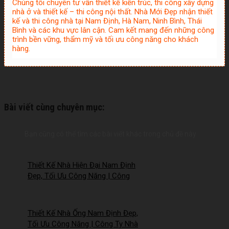
Chúng tôi chuyên tư vấn thiết kế kiến trúc, thi công xây dựng
nhà ở và thiết kế – thi công nội thất. Nhà Mới Đẹp nhận thiết
kế và thi công nhà tại Nam Định, Hà Nam, Ninh Bình, Thái
Bình và các khu vực lân cận. Cam kết mang đến những công
trình bền vững, thẩm mỹ và tối ưu công năng cho khách
hàng.
Bài viết cùng chuyên mục:
Bạn cũng có thể tìm các bài viết khác trong chủ đề này
Thiết Kế Nhà Hiện Đại Nam Định
Đẹp, Tối Ưu Công Năng | Công
Ty Nhà Mới – 2026NM258
Thiết Kế Nhà Ống Nam Định Đẹp,
Tối Ưu Công Năng | Công Ty Nhà