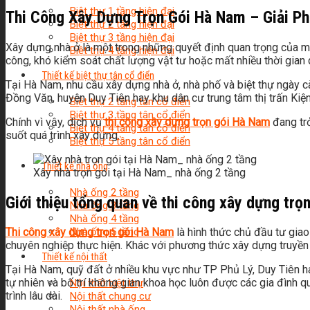
Biệt thự 1 tầng hiện đại
Thi Công Xây Dựng Trọn Gói Hà Nam – Giải Ph
Biệt thự 2 tầng hiện đại
Biệt thự 3 tầng hiện đại
Xây dựng nhà ở là một trong những quyết định quan trọng của mỗi
Biệt thự 4 tầng hiện đại
công, khó kiểm soát chất lượng vật tư hoặc mất nhiều thời gian 
Thiết kế biệt thự tân cổ điển
Tại Hà Nam, nhu cầu xây dựng nhà ở, nhà phố và biệt thự ngày 
Đồng Văn, huyện Duy Tiên hay khu dân cư trung tâm thị trấn Kiệ
Biệt thự 2 tầng tân cổ điển
Biệt thự 3 tầng tân cổ điển
Chính vì vậy, dịch vụ
thi công xây dựng trọn gói Hà Nam
đang trở
Biệt thự 4 tầng tân cổ điển
suốt quá trình xây dựng.
Biệt thự 5 tầng tân cổ điển
Thiết kế nhà ống
Xây nhà trọn gói tại Hà Nam_ nhà ống 2 tầng
Nhà ống 2 tầng
Giới thiệu tổng quan về thi công xây dựng trọ
Nhà ống 3 tầng
Nhà ống 4 tầng
Nhà ống 5 tầng
Thi công xây dựng trọn gói Hà Nam
là hình thức chủ đầu tư giao
chuyên nghiệp thực hiện. Khác với phương thức xây dựng truyền th
Thiết kế nội thất
Tại Hà Nam, quỹ đất ở nhiều khu vực như TP Phủ Lý, Duy Tiên hay
tự nhiên và bố trí không gian khoa học luôn được các gia đình 
Nội thất biệt thự
trình lâu dài.
Nội thất chung cư
Nội thất nhà ống