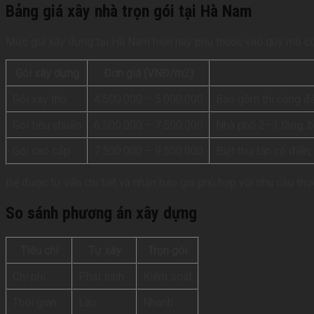
Bảng giá xây nhà trọn gói tại Hà Nam
Mức giá xây dựng tại Hà Nam hiện nay phụ thuộc vào quy mô công
Gói xây dựng
Đơn giá (VNĐ/m2)
Gói xây thô
4.500.000 – 5.000.000
Bao gồm thi công đế
Gói tiêu chuẩn
6.500.000 – 7.500.000
Nhà phố 2–3 tầng, biệ
Gói cao cấp
7.500.000 – 9.500.000
Biệt thự tân cổ điển, 
Để được tư vấn chi tiết và nhận báo giá phù hợp với nhu cầu thực
So sánh phương án xây dựng
Tiêu chí
Tự xây
Trọn gói
Chi phí
Phát sinh
Kiểm soát
Thời gian
Lâu
Nhanh