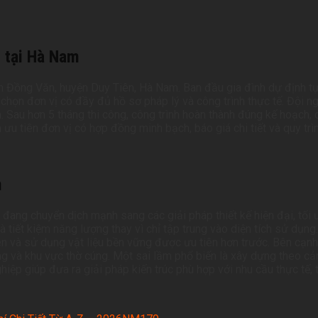
i tại Hà Nam
ấn Đồng Văn, huyện Duy Tiên, Hà Nam. Ban đầu gia đình dự định tự 
ựa chọn đơn vị có đầy đủ hồ sơ pháp lý và công trình thực tế. Đội 
ên. Sau hơn 5 tháng thi công, công trình hoàn thành đúng kế hoạch
 ưu tiên đơn vị có hợp đồng minh bạch, báo giá chi tiết và quy trì
m
ng chuyển dịch mạnh sang các giải pháp thiết kế hiện đại, tối ư
 tiết kiệm năng lượng thay vì chỉ tập trung vào diện tích sử dụ
n và sử dụng vật liệu bền vững được ưu tiên hơn trước. Bên cạnh 
ng và khu vực thờ cúng. Một sai lầm phổ biến là xây dựng theo c
nghiệp giúp đưa ra giải pháp kiến trúc phù hợp với nhu cầu thực tế,