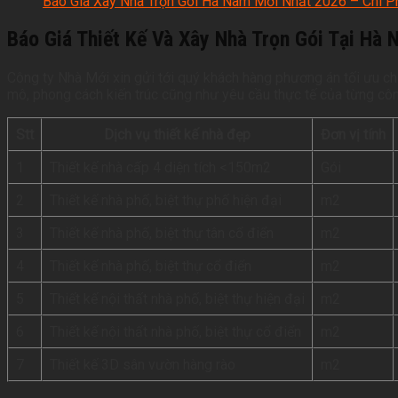
Báo Giá Xây Nhà Trọn Gói Hà Nam Mới Nhất 2026 – Chi P
Báo Giá Thiết Kế Và Xây Nhà Trọn Gói Tại Hà
Công ty Nhà Mới xin gửi tới quý khách hàng phương án tối ưu chi
mô, phong cách kiến trúc cũng như yêu cầu thực tế của từng công
Stt
Dịch vụ thiết kế nhà đẹp
Đơn vị tính
1
Thiết kế nhà cấp 4 diện tích <150m2
Gói
2
Thiết kế nhà phố, biệt thự phố hiện đại
m2
3
Thiết kế nhà phố, biệt thự tân cổ điển
m2
4
Thiết kế nhà phố, biệt thự cổ điển
m2
5
Thiết kế nội thất nhà phố, biệt thự hiện đại
m2
6
Thiết kế nội thất nhà phố, biệt thự cổ điển
m2
7
Thiết kế 3D sân vườn hàng rào
m2