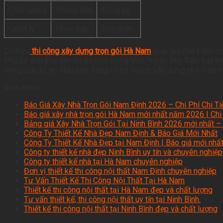
Chất lượng
Không đều
Đồng bộ
Quản lý
Phức tạp
Đơn giản
Dịch vụ
thi công xây dựng trọn gói Hà Nam
giúp gia chủ kiểm so
Phủ Lý đến khu dân cư thị trấn Đồng Văn, huyện Duy Tiên hay khu
công của dự án. Nếu bạn đang có kế hoạch xây dựng nhà ở tại Hà 
Xem thêm:
Báo Giá Xây Nhà Trọn Gói Nam Định 2026 – Chi Phí Chi T
Báo giá xây nhà trọn gói Hà Nam mới nhất năm 2026 | Chi
Bảng giá Xây Nhà Trọn Gói Tại Ninh Bình 2026 mới nhất – U
Công Ty Thiết Kế Nhà Đẹp Nam Định & Báo Giá Mới Nhất
Công Ty Thiết Kế Nhà Đẹp tại Nam Định | Báo giá mới nhấ
Công ty thiết kế nhà đẹp Ninh Bình uy tín và chuyên nghiệp
Công ty thiết kế nhà tại Hà Nam chuyên nghiệp
Đơn vị thiết kế thi công nội thất Nam Định chuyên nghiệp
Tư Vấn Thiết Kế Thi Công Nội Thất Tại Hà Nam
Thiết kế thi công nội thất tại Hà Nam đẹp và chất lượng
Tư vấn thiết kế, thi công nội thất uy tín tại Ninh Bình.
Thiết kế thi công nội thất tại Ninh Bình đẹp và chất lượng