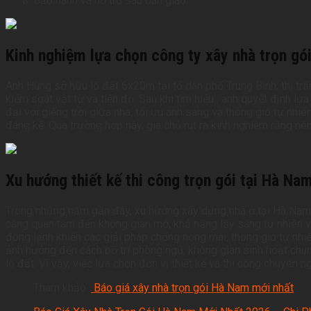
Bảo hành và hỗ trợ sau bàn giao
Kinh nghiệm lựa chọn công ty xây nhà trọn gó
Anh Hùng sở hữu lô đất 6x20m tại tổ dân phố Trung Bình, thị tr
kiểm soát vật tư và tiến độ. Sau khi tìm hiểu , anh quyết định l
đại với giếng trời giữa nhà, tối ưu ánh sáng và thông gió tự nhi
đáng kể. Qua trường hợp này, gia chủ rút ra kinh nghiệm rằng nên
Xu hướng thiết kế thi công trọn gói tại Hà Na
Trong những năm gần đây, xu hướng xây dựng nhà ở tại Hà Nam đa
càng quan tâm đến không gian mở, khả năng lấy sáng tự nhiên và
đông lạnh khiến các giải pháp chống nóng mái, thông gió tự nhiê
ảnh hưởng đến cách bố trí phòng ngủ, không gian sinh hoạt chu
lô đất. Vì vậy, việc lựa chọn đơn vị thiết kế và thi công chuyên 
Tham khảo :
B
áo giá xây nhà trọn gói Hà Nam mới nhất