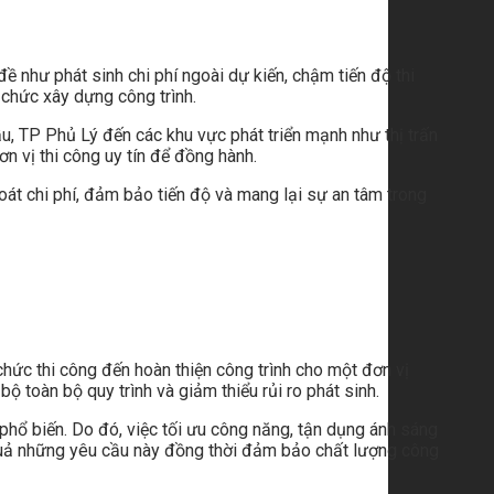
ề như phát sinh chi phí ngoài dự kiến, chậm tiến độ thi
 chức xây dựng công trình.
, TP Phủ Lý đến các khu vực phát triển mạnh như thị trấn
 vị thi công uy tín để đồng hành.
oát chi phí, đảm bảo tiến độ và mang lại sự an tâm trong
 chức thi công đến hoàn thiện công trình cho một đơn vị
ộ toàn bộ quy trình và giảm thiểu rủi ro phát sinh.
phổ biến. Do đó, việc tối ưu công năng, tận dụng ánh sáng
u quả những yêu cầu này đồng thời đảm bảo chất lượng công