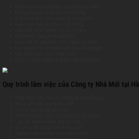
Kiểm soát chi phí hiệu quả ngay từ đầu
Đồng bộ giữa thiết kế và thi công
Tiết kiệm thời gian quản lý công trình
Đảm bảo tiến độ theo hợp đồng
Cam kết chất lượng vật tư rõ ràng
Bảo hành công trình dài hạn
Hạn chế tối đa phát sinh ngoài dự toán
Đội ngũ kỹ thuật giám sát chuyên nghiệp
Quy trình làm việc minh bạch
Tối ưu công năng và thẩm mỹ công trình
Quy trình làm việc của Công ty Nhà Mới tại H
Tiếp nhận nhu cầu và thông tin khách hàng
Khảo sát hiện trạng khu đất
Tư vấn giải pháp phù hợp
Thiết kế phối cảnh 3D và hồ sơ kỹ thuật
Lập dự toán và báo giá chi tiết
Tổ chức thi công theo kế hoạch
Nghiệm thu và bàn giao công trình