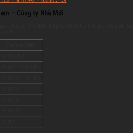
hí Chi Tiết Từ A-Z – 2026NM179
 Nam – Công ty Nhà Mới
 phí cho các công trình nhà phố và biệt thự hiện đại. Bảng giá dư
 trình.
Đơn giá (VNĐ)
14.000.000
80.000 – 100.000
100.000 – 150.000
180.000
150.000
180.000
50.000