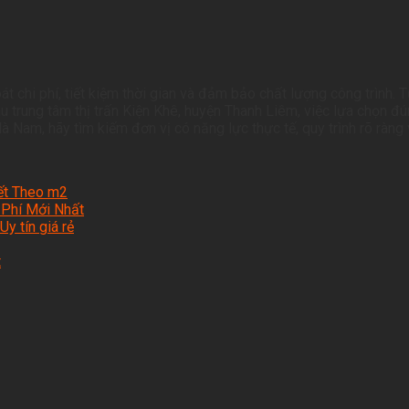
át chi phí, tiết kiệm thời gian và đảm bảo chất lượng công trình.
 trung tâm thị trấn Kiện Khê, huyện Thanh Liêm, việc lựa chọn đú
Nam, hãy tìm kiếm đơn vị có năng lực thực tế, quy trình rõ ràng 
iết Theo m2
 Phí Mới Nhất
y tín giá rẻ
t