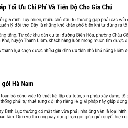
áp Tối Ưu Chi Phí Và Tiến Độ Cho Gia Chủ
 gia đình. Tuy nhiên, nhiều chủ đầu tư thường gặp phải các vấn đ
quản lý đội thợ. Đây là những khó khăn phổ biến khi tự đứng ra tổ
càng tăng. Từ các khu dân cư tại đường Biên Hòa, phường Châu Cầu
n Khê, huyện Thanh Liêm, khách hàng luôn mong muốn tìm được đơn
 thành lựa chọn được nhiều gia đình ưu tiên nhờ khả năng kiểm s
n gói Hà Nam
 toàn bộ công việc từ thiết kế, lập dự toán, xin phép xây dựng, tổ
ống phải tự thuê từng đội thợ riêng lẻ, giải pháp này giúp đồng b
 Bình Lục thường có mặt tiền vừa phải, nhà ống vẫn là loại hình 
quan tâm. Dịch vụ thi công xây dựng trọn gói giúp giải quyết hiệ