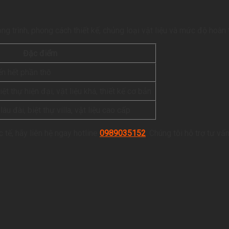
 trình, phong cách thiết kế, chủng loại vật liệu và mức độ hoàn 
Đặc điểm
n hết phần thô
t thự hiện đại, vật liệu khá, thiết kế cơ bản
lâu đài, biệt thự villa, vật liệu cao cấp
 tế, hãy liên hệ ngay hotline
0989035152
. Chúng tôi hỗ trợ tư vấ