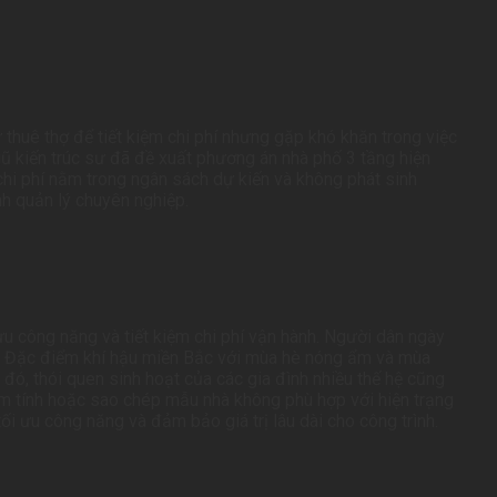
thuê thợ để tiết kiệm chi phí nhưng gặp khó khăn trong việc
ngũ kiến trúc sư đã đề xuất phương án nhà phố 3 tầng hiện
, chi phí nằm trong ngân sách dự kiến và không phát sinh
nh quản lý chuyên nghiệp.
u công năng và tiết kiệm chi phí vận hành. Người dân ngày
ng. Đặc điểm khí hậu miền Bắc với mùa hè nóng ẩm và mùa
đó, thói quen sinh hoạt của các gia đình nhiều thế hệ cũng
ảm tính hoặc sao chép mẫu nhà không phù hợp với hiện trạng
 tối ưu công năng và đảm bảo giá trị lâu dài cho công trình.