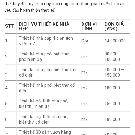
thể thay đổi tùy theo quy mô công trình, phong cách kiến trúc và
yêu cầu hoàn thiện thực tế.
DỊCH VỤ THIẾT KẾ NHÀ
ĐƠN VỊ
ĐƠN GIÁ
STT
ĐẸP
TÍNH
(VNĐ)
Thiết kế nhà cấp 4 diện tích
1
Gói
14.000.000
<150m2
Thiết kế nhà phố, biệt thự
80.000 –
2
m2
phố hiện đại
100.000
Thiết kế nhà phố, biệt thự tân
100.000 –
3
m2
cổ điển
150.000
Thiết kế nhà phố, biệt thự cổ
4
m2
180.000
điển
Thiết kế nội thất nhà phố,
5
m2
150.000
biệt thự hiện đại
Thiết kế nội thất nhà phố,
6
m2
180.000
biệt thự cổ điển
Thiết kế 3D sân vườn hàng