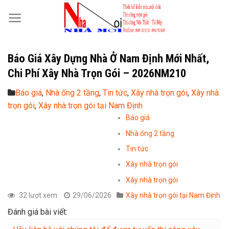
Skip
to
content
Báo Giá Xây Dựng Nhà Ở Nam Định Mới Nhất,
Chi Phí Xây Nhà Trọn Gói – 2026NM210
Báo giá
,
Nhà ống 2 tầng
,
Tin tức
,
Xây nhà trọn gói
,
Xây nhà
trọn gói
,
Xây nhà trọn gói tại Nam Định
Báo giá
Nhà ống 2 tầng
Tin tức
Xây nhà trọn gói
Xây nhà trọn gói
32 lượt xem
29/06/2026
Xây nhà trọn gói tại Nam Định
Đánh giá bài viết: