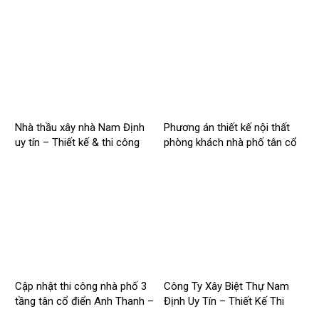
2026NM256
2026NM255
Nhà thầu xây nhà Nam Định
Phương án thiết kế nội thất
uy tín – Thiết kế & thi công
phòng khách nhà phố tân cổ
trọn gói – 2026NM254
điển cho Anh Hào tại Hà Nam
Cập nhật thi công nhà phố 3
Công Ty Xây Biệt Thự Nam
tầng tân cổ điển Anh Thanh –
Định Uy Tín – Thiết Kế Thi
Chị Thúy tại Hồng Quang,
Công Trọn Gói Chuyên Nghiệp