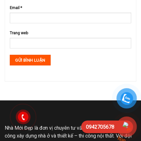
Email
*
Trang web
0942705678
Nhà Mới Đẹp là đơn vị chuyên tư vấn thiết kế kiến trúc, thi
công xây dựng nhà ở và thiết kế – thi công nội thất. Với đội