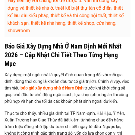
Hãy liên hệ với chúng tôi để được tư vấn thi công xây
dựng và thiết kế nhà ở, thiết kế biệt thự tân cổ điển, thiêt
kế lâu đài kiểu pháp, thiết kế và thi công nội thất, thiết kế
khách sạn, thiết kế nhà hàng, thiết kế shop, cửa hàng,
showroom …
Báo Giá Xây Dựng Nhà Ở Nam Định Mới Nhất
2026 – Cập Nhật Chi Tiết Theo Từng Hạng
Mục
Xây dựng một ngôi nhà là quyết định quan trọng đối với mỗi gia
đình, đồng thời cũng là khoản đầu tư có giá trị lớn. Chính vì vậy, việc
tìm hiểu
báo giá xây dựng nhà ở Nam Định
trước khi khởi công sẽ
giúp chủ đầu tư chủ động ngân sách, lựa chọn phương án thi công
phù hợp và hạn chế tối đa các khoản phát sinh ngoài dự kiến.
Thực tế cho thấy, nhiều gia đình tại TP Nam Định, Hải Hậu, Ý Yên,
Xuân Trường hay Giao Thủy đã tiết kiệm từ hàng chục đến hàng
trăm triệu đồng nhờ lập dự toán chi tiết ngay từ đầu. Ngược lại,
không ít công trình gặp tình trạng đội vốn do lựa chọn đơn vị thi