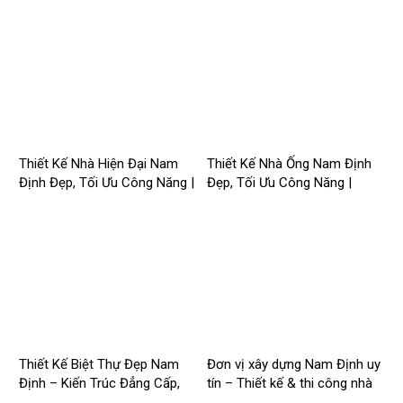
Thiết Kế Nhà Hiện Đại Nam
Thiết Kế Nhà Ống Nam Định
Định Đẹp, Tối Ưu Công Năng |
Đẹp, Tối Ưu Công Năng |
Công Ty Nhà Mới –
Công Ty Nhà Mới –
2026NM258
2026Nm257
Thiết Kế Biệt Thự Đẹp Nam
Đơn vị xây dựng Nam Định uy
Định – Kiến Trúc Đẳng Cấp,
tín – Thiết kế & thi công nhà
Tối Ưu Công Năng –
trọn gói | Công ty Nhà Mới –