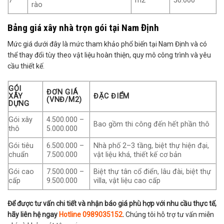
7
m2
50.000
rào
Bảng giá xây nhà trọn gói tại Nam Định
Mức giá dưới đây là mức tham khảo phổ biến tại Nam Định và có
thể thay đổi tùy theo vật liệu hoàn thiện, quy mô công trình và yêu
cầu thiết kế.
GÓI
ĐƠN GIÁ
XÂY
ĐẶC ĐIỂM
(VNĐ/M2)
DỰNG
Gói xây
4.500.000 –
Bao gồm thi công đến hết phần thô
thô
5.000.000
Gói tiêu
6.500.000 –
Nhà phố 2–3 tầng, biệt thự hiện đại,
chuẩn
7.500.000
vật liệu khá, thiết kế cơ bản
Gói cao
7.500.000 –
Biệt thự tân cổ điển, lâu đài, biệt thự
cấp
9.500.000
villa, vật liệu cao cấp
Để được tư vấn chi tiết và nhận báo giá phù hợp với nhu cầu thực tế,
hãy liên hệ ngay
Hotline 0989035152
.
Chúng tôi hỗ trợ tư vấn miễn