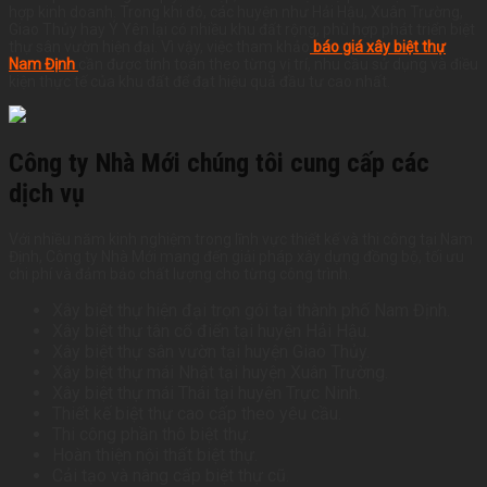
hợp kinh doanh. Trong khi đó, các huyện như Hải Hậu, Xuân Trường,
Giao Thủy hay Ý Yên lại có nhiều khu đất rộng, phù hợp phát triển biệt
thự sân vườn hiện đại. Vì vậy, việc tham khảo
báo giá xây biệt thự
Nam Định
cần được tính toán theo từng vị trí, nhu cầu sử dụng và điều
kiện thực tế của khu đất để đạt hiệu quả đầu tư cao nhất.
Công ty Nhà Mới chúng tôi cung cấp các
dịch vụ
Với nhiều năm kinh nghiệm trong lĩnh vực thiết kế và thi công tại Nam
Định, Công ty Nhà Mới mang đến giải pháp xây dựng đồng bộ, tối ưu
chi phí và đảm bảo chất lượng cho từng công trình.
Xây biệt thự hiện đại trọn gói tại thành phố Nam Định.
Xây biệt thự tân cổ điển tại huyện Hải Hậu.
Xây biệt thự sân vườn tại huyện Giao Thủy.
Xây biệt thự mái Nhật tại huyện Xuân Trường.
Xây biệt thự mái Thái tại huyện Trực Ninh.
Thiết kế biệt thự cao cấp theo yêu cầu.
Thi công phần thô biệt thự.
Hoàn thiện nội thất biệt thự.
Cải tạo và nâng cấp biệt thự cũ.