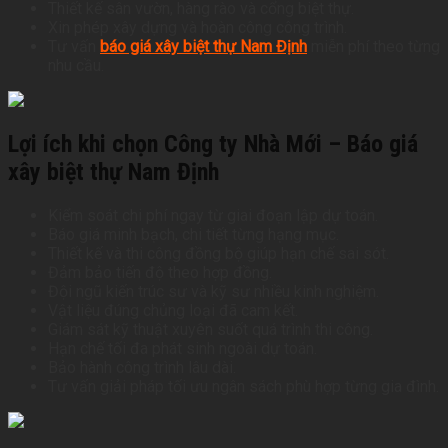
Thiết kế sân vườn, hàng rào và cổng biệt thự.
Xin phép xây dựng và hoàn công công trình.
Tư vấn
báo giá xây biệt thự Nam Định
miễn phí theo từng
nhu cầu.
Lợi ích khi chọn Công ty Nhà Mới – Báo giá
xây biệt thự Nam Định
Kiểm soát chi phí ngay từ giai đoạn lập dự toán.
Báo giá minh bạch, chi tiết từng hạng mục.
Thiết kế và thi công đồng bộ giúp hạn chế sai sót.
Đảm bảo tiến độ theo hợp đồng.
Đội ngũ kiến trúc sư và kỹ sư nhiều kinh nghiệm.
Vật liệu đúng chủng loại đã cam kết.
Giám sát kỹ thuật xuyên suốt quá trình thi công.
Hạn chế tối đa phát sinh ngoài dự toán.
Bảo hành công trình lâu dài.
Tư vấn giải pháp tối ưu ngân sách phù hợp từng gia đình.