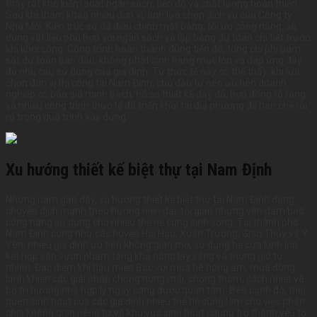
thấy rất khó kiểm soát ngân sách, tiến độ và chất lượng hoàn thiện.
Sau khi tham khảo nhiều đơn vị, anh lựa chọn dịch vụ của Công ty
Nhà Mới. Kiến trúc sư đã điều chỉnh mặt bằng, tối ưu công năng, sử
dụng vật liệu phù hợp với ngân sách và lập bảng dự toán chi tiết trước
khi khởi công. Công trình hoàn thành đúng tiến độ, tổng chi phí bám
sát dự toán ban đầu, không phát sinh hạng mục lớn và đáp ứng đầy
đủ nhu cầu sử dụng của gia đình. Từ thực tế này có thể thấy, khi lựa
chọn đơn vị thi công tại Nam Định, chủ đầu tư nên ưu tiên doanh
nghiệp có báo giá minh bạch, hồ sơ thiết kế đầy đủ, hợp đồng rõ ràng
và nhiều công trình thực tế đã triển khai tại địa phương để hạn chế rủi
ro trong quá trình xây dựng.
Xu hướng thiết kế biệt thự tại Nam Định
Những năm gần đây, xu hướng thiết kế biệt thự tại Nam Định đang
chuyển dịch mạnh theo hướng hiện đại, tối giản nhưng vẫn đảm bảo
công năng sử dụng cho nhiều thế hệ cùng sinh sống. Tại thành phố
Nam Định cũng như các huyện Hải Hậu, Xuân Trường, Giao Thủy và Ý
Yên, nhiều gia đình ưu tiên không gian mở, sử dụng hệ cửa kính lớn
kết hợp sân vườn nhằm tăng khả năng lấy sáng và thông gió tự
nhiên. Đặc điểm khí hậu miền Bắc với mùa hè nóng ẩm, mùa đông
lạnh khiến các giải pháp chống nóng mái, chống thấm, cách nhiệt và
bố trí hướng nhà hợp lý ngày càng được quan tâm. Bên cạnh đó, thói
quen sinh hoạt của các gia đình nhiều thế hệ cũng làm cho việc phân
chia không gian riêng tư và khu vực sinh hoạt chung trở thành yếu tố