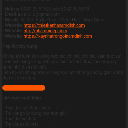
•
Hotline:
0989 03 5152 hoặc 0942 70 5678
•
Email:
tukt2010@gmail.com
•
Địa chỉ:
Số 225 Xuân Thuỷ - P.Lộc Hoà - Nam Định
•
Website:
https://thietkenhanamdinh.com
• Website:
http://nhamoidep.com
• Website:
https://xaynhatrongoinamdinh.com
Hợp tác xây dựng
Chúng tôi luôn sẵn sàng hợp tác với các đối tác, kiến trúc sư
và khách hàng trong lĩnh vực thiết kế kiến trúc, thi công xây
dựng nhà ở và nội thất.
Liên hệ với chúng tôi để cùng tạo nên những không gian sống
đẹp và bền vững.
+ Xem địa chỉ công ty
Lĩnh vực hoạt động
- Thiết kế kiến trúc nhà ở
- Thi công xây dựng nhà trọn gói
- Thiết kế nội thất
- Thi công nội thất