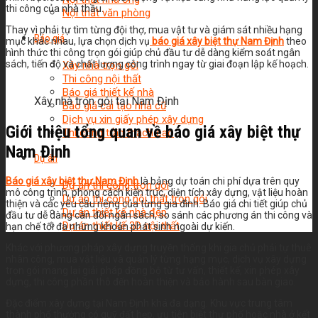
thi công của nhà thầu.
Nội thất văn phòng
Thay vì phải tự tìm từng đội thợ, mua vật tư và giám sát nhiều hạng
Báo giá
mục khác nhau, lựa chọn dịch vụ
báo giá xây biệt thự Nam Định
theo
hình thức thi công trọn gói giúp chủ đầu tư dễ dàng kiểm soát ngân
sách, tiến độ và chất lượng công trình ngay từ giai đoạn lập kế hoạch.
Xây nhà trọn gói
Thi công nội thất
Báo giá thiết kế nhà
Xây nhà trọn gói tại Nam Định
Báo giá cải tạo nhà cũ
Dịch vụ xin giấy phép xây dựng
Giới thiệu tổng quan về báo giá xây biệt thự
Thi công trần thạch cao
Nam Định
Dự án
Báo giá xây biệt thự Nam Định
là bảng dự toán chi phí dựa trên quy
Dự án thi công trọn gói
mô công trình, phong cách kiến trúc, diện tích xây dựng, vật liệu hoàn
Dự án thi công nội thất trọn gói
thiện và các yêu cầu riêng của từng gia đình. Báo giá chi tiết giúp chủ
Dự án thiết kế nhà đẹp
đầu tư dễ dàng cân đối ngân sách, so sánh các phương án thi công và
Dự án thiết kế 3D nội thất
hạn chế tối đa những khoản phát sinh ngoài dự kiến.
Khác với phương pháp xây dựng truyền thống khi gia chủ phải tự thuê
nhân công, mua vật liệu và quản lý từng hạng mục, dịch vụ xây dựng
trọn gói mang lại giải pháp đồng bộ từ tư vấn, thiết kế, xin phép xây
dựng, thi công phần thô đến hoàn thiện và bảo hành sau bàn giao.
Đặc điểm xây dựng tại Nam Định khá đa dạng. Khu vực trung tâm
thành phố thường có quỹ đất hẹp, ưu tiên biệt thự phố hoặc nhà ở kết