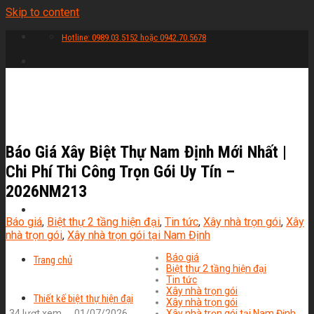
Skip to content
Hotline: 0989.03.5152 hoặc 0942.70.5678
Báo Giá Xây Biệt Thự Nam Định Mới Nhất |
Chi Phí Thi Công Trọn Gói Uy Tín –
2026NM213
Báo giá
,
Biệt thự 2 tầng hiện đại
,
Tin tức
,
Xây nhà trọn gói
,
Xây
nhà trọn gói
,
Xây nhà trọn gói tại Nam Định
Báo giá
Trang chủ
Biệt thự 2 tầng hiện đại
Tin tức
Xây nhà trọn gói
Thiết kế biệt thự hiện đại
Xây nhà trọn gói
34 lượt xem
01/07/2026
Xây nhà trọn gói tại Nam Định