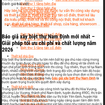
Đánh giá bài viết:
Biệt thự 1 tầng hiện đại
Biệt thự 2 tầng hiện đại
Hãy liên hệ với chúng tôi để được tư vấn thi công xây dựng
Biệt thự 3 tầng hiện đại
và thiết kế nhà ở, thiết kế biệt thự tân cổ điển, thiêt kế lâu
Biệt thự 4 tầng hiện đại
đài kiểu pháp, thiết kế và thi công nội thất, thiết kế khách
sạn, thiết kế nhà hàng, thiết kế shop, cửa hàng, showroom …
Thiết kế biệt thự tân cổ điển
Biệt thự 2 tầng tân cổ điển
Báo giá xây biệt thự Nam Định mới nhất –
Biệt thự 3 tầng tân cổ điển
Giải pháp tối ưu chi phí và chất lượng năm
Biệt thự 4 tầng tân cổ điển
Biệt thự 5 tầng tân cổ điển
2026
Thiết kế nhà ống
Xây biệt thự là khoản đầu tư lớn nên bất kỳ gia chủ nào cũng mong
muốn dự toán được chi phí ngay từ đầu để chủ động về tài chính và
Nhà ống 2 tầng
hạn chế phát sinh trong quá trình thi công. Tuy nhiên, thực tế tại Nam
Nhà ống 3 tầng
Định, nhiều công trình vẫn gặp tình trạng đội vốn, chậm tiến độ hoặc
Nhà ống 4 tầng
chất lượng hoàn thiện không như kỳ vọng do lựa chọn đơn vị thi công
chưa phù hợp. Vì vậy, việc tìm hiểu
báo giá xây biệt thự Nam Định
là
Nhà ống 5 tầng
bước quan trọng trước khi quyết định xây dựng.
Thiết kế nội thất
Trong quá trình triển khai các công trình tại khu đô thị Hòa Vượng,
phường Lộc Vượng, thành phố Nam Định; tuyến đường 490C, thị trấn
Nội thất biệt thự
Cổ Lễ, huyện Trực Ninh; và khu dân cư thị trấn Yên Định, huyện Hải
Nội thất chung cư
Hậu, chúng tôi nhận thấy khách hàng ngày càng quan tâm đến tính
minh bạch của báo giá, chất lượng vật liệu cũng như năng lực quản lý
Nội thất nhà ống