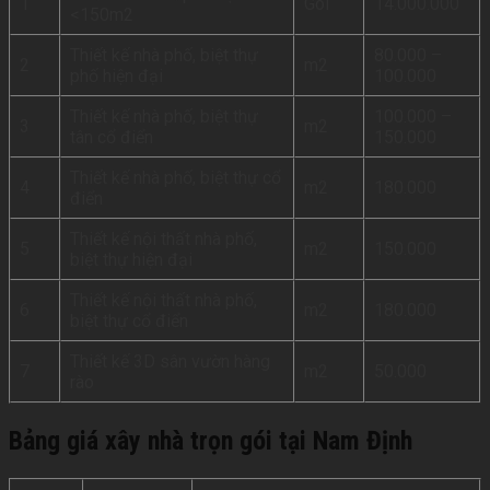
1
Gói
14.000.000
<150m2
Thiết kế nhà phố, biệt thự
80.000 –
2
m2
phố hiện đại
100.000
Thiết kế nhà phố, biệt thự
100.000 –
3
m2
tân cổ điển
150.000
Thiết kế nhà phố, biệt thự cổ
4
m2
180.000
điển
Thiết kế nội thất nhà phố,
5
m2
150.000
biệt thự hiện đại
Thiết kế nội thất nhà phố,
6
m2
180.000
biệt thự cổ điển
Thiết kế 3D sân vườn hàng
7
m2
50.000
rào
Bảng giá xây nhà trọn gói tại Nam Định