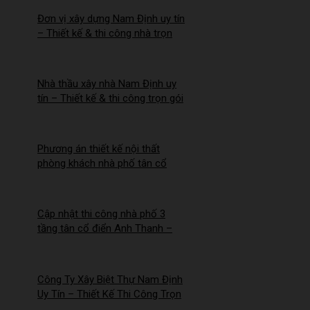
Đơn vị xây dựng Nam Định uy tín
– Thiết kế & thi công nhà trọn
gói | Công ty Nhà Mới –
2026NM255
Nhà thầu xây nhà Nam Định uy
tín – Thiết kế & thi công trọn gói
– 2026NM254
Phương án thiết kế nội thất
phòng khách nhà phố tân cổ
điển cho Anh Hào tại Hà Nam
Cập nhật thi công nhà phố 3
tầng tân cổ điển Anh Thanh –
Chị Thúy tại Hồng Quang, Nam
Định
Công Ty Xây Biệt Thự Nam Định
Uy Tín – Thiết Kế Thi Công Trọn
Gói Chuyên Nghiệp –