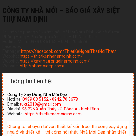
CÔNG TY NHÀ MỚI – BÁO GIÁ XÂY BIỆT
THỰ NAM ĐỊNH
Trụ sở văn phòng và xưởng nội thất tại Nam Định: Số 55 đường
Phùng Hưng – Phường Trường Thi – TP Nam Định
Hotline: Mr Tú 0989.03.51.52 – 0942.70.5678
Facebook
Fanpage:
https://facebook.com/ThietKeNgoaiThatNoiThat/
Website:
https://thietkenhanamdinh.com/
Website:
https://xaynhatrongoinamdinh.com/
Website:
http://nhamoidep.com/
Thông tin liên hệ:
Công Ty Xây Dựng Nhà Mới Đẹp
Hotline:
0989 03 5152 - 0942 70 5678
Email:
tukt2010@gmail.com
Địa chỉ:
Số 225 Xuân Thủy - P. Đông A - Ninh Bình
Website:
https://thietkenamoidinh.com
Chúng tôi chuyên tư vấn thiết kế kiến trúc, thi công xây dựng
nhà ở và thiết kế – thi công nội thất. Nhà Mới Đẹp nhận thiết