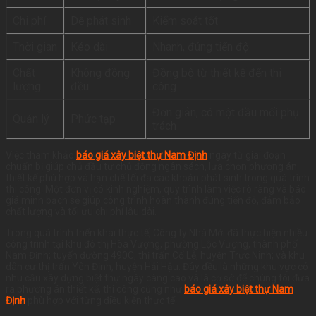
Chi phí
Dễ phát sinh
Kiểm soát tốt
Thời gian
Kéo dài
Nhanh, đúng tiến độ
Chất
Không đồng
Đồng bộ từ thiết kế đến thi
lượng
đều
công
Đơn giản, có một đầu mối phụ
Quản lý
Phức tạp
trách
Việc tham khảo
báo giá xây biệt thự Nam Định
ngay từ giai đoạn
chuẩn bị giúp chủ đầu tư chủ động ngân sách, lựa chọn phương án
thiết kế phù hợp và hạn chế tối đa các khoản phát sinh trong quá trình
thi công. Một đơn vị có kinh nghiệm, quy trình làm việc rõ ràng và báo
giá minh bạch sẽ giúp công trình hoàn thành đúng tiến độ, đảm bảo
chất lượng và tối ưu chi phí lâu dài.
Trong quá trình triển khai thực tế, Công ty Nhà Mới đã thực hiện nhiều
công trình tại khu đô thị Hòa Vượng, phường Lộc Vượng, thành phố
Nam Định; tuyến đường 490C, thị trấn Cổ Lễ, huyện Trực Ninh; và khu
dân cư thị trấn Yên Định, huyện Hải Hậu. Đây đều là những khu vực có
nhu cầu xây dựng biệt thự ngày càng cao và là cơ sở để chúng tôi đưa
ra phương án thiết kế, thi công cũng như
báo giá xây biệt thự Nam
Định
phù hợp với từng điều kiện thực tế.