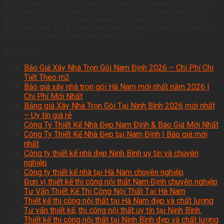
Nếu bạn đang có kế hoạch xây dựng biệt thự tại Nam Định, hãy lựa
chọn đơn vị có hồ sơ năng lực rõ ràng, hợp đồng minh bạch và quy
trình thi công chuyên nghiệp để đảm bảo công trình đạt giá trị sử
dụng bền vững. Công ty Nhà Mới luôn sẵn sàng tư vấn, khảo sát tận
nơi và lập dự toán chi tiết hoàn toàn miễn phí.
Xem thêm:
Báo Giá Xây Nhà Trọn Gói Nam Định 2026 – Chi Phí Chi
Tiết Theo m2
Báo giá xây nhà trọn gói Hà Nam mới nhất năm 2026 |
Chi Phí Mới Nhất
Bảng giá Xây Nhà Trọn Gói Tại Ninh Bình 2026 mới nhất
– Uy tín giá rẻ
Công Ty Thiết Kế Nhà Đẹp Nam Định & Báo Giá Mới Nhất
Công Ty Thiết Kế Nhà Đẹp tại Nam Định | Báo giá mới
nhất
Công ty thiết kế nhà đẹp Ninh Bình uy tín và chuyên
nghiệp
Công ty thiết kế nhà tại Hà Nam chuyên nghiệp
Đơn vị thiết kế thi công nội thất Nam Định chuyên nghiệp
Tư Vấn Thiết Kế Thi Công Nội Thất Tại Hà Nam
Thiết kế thi công nội thất tại Hà Nam đẹp và chất lượng
Tư vấn thiết kế, thi công nội thất uy tín tại Ninh Bình.
Thiết kế thi công nội thất tại Ninh Bình đẹp và chất lượng