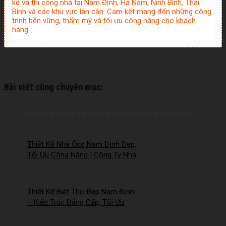
kế và thi công nhà tại Nam Định, Hà Nam, Ninh Bình, Thái
Bình và các khu vực lân cận. Cam kết mang đến những công
trình bền vững, thẩm mỹ và tối ưu công năng cho khách
hàng.
Bài viết cùng chuyên mục:
Bạn cũng có thể tìm các bài viết khác trong chủ đề này
Thiết Kế Nhà Ống Nam Định Đẹp,
Tối Ưu Công Năng | Công Ty Nhà
Mới – 2026Nm257
Thiết Kế Biệt Thự Đẹp Nam Định
– Kiến Trúc Đẳng Cấp, Tối Ưu
Công Năng – 2026NM256