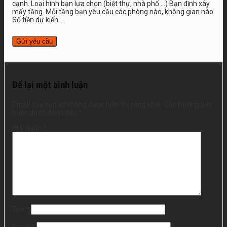
cạnh. Loại hình bạn lựa chọn (biệt thự, nhà phố …) Bạn định xây
mấy tầng. Mỗi tầng bạn yêu cầu các phòng nào, không gian nào.
Số tiền dự kiến ...
Để lại một bình luận
Email của bạn sẽ không được hiển thị công khai.
Các trường bắt
buộc được đánh dấu
*
Bình luận
*
Tên
*
Email
*