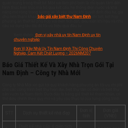
quan trọng trong thiết kế. Một sai lầm phổ biến là chỉ quan tâm đến
hình thức kiến trúc mà bỏ qua kết cấu, hệ thống điện nước và khả
năng mở rộng trong tương lai. Vì vậy, trước khi quyết định đầu tư, gia
chủ nên tham khảo
báo giá xây biệt thự Nam Định
chi tiết, kết hợp
phương án thiết kế phù hợp với diện tích đất, điều kiện khí hậu và nhu
cầu sử dụng lâu dài để tối ưu hiệu quả đầu tư.
Xem thêm :
Đ
ơn vị xây nhà uy tín Nam Định uy tín
chuyên nghiệp
Đơn Vị Xây Nhà Uy Tín Nam Định Thi Công Chuyên
Nghiệp, Cam Kết Chất Lượng – 2026NM207
Báo Giá Thiết Kế Và Xây Nhà Trọn Gói Tại
Nam Định – Công ty Nhà Mới
Công ty Nhà Mới xin gửi tới quý khách hàng phương án tối ưu chi phí
cho các công trình biệt thự hiện đại, biệt thự tân cổ điển và biệt thự
sân vườn tại Nam Định. Dưới đây là bảng giá thiết kế tham khảo, có
thể điều chỉnh theo quy mô và yêu cầu thực tế của từng công trình.
Đơn vị
Đơn giá
STT
Dịch vụ thiết kế nhà đẹp
tính
(VNĐ)
Thiết kế nhà cấp 4 diện tích