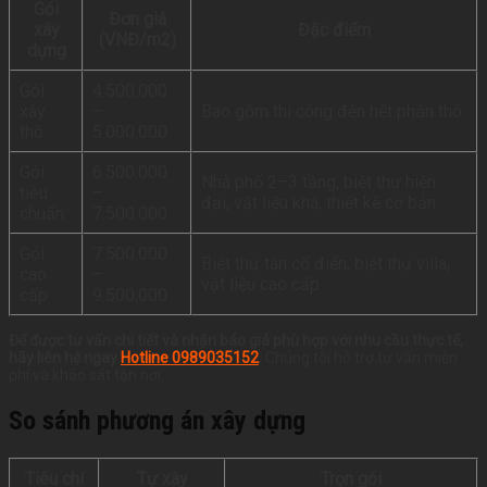
Gói
Đơn giá
xây
Đặc điểm
(VNĐ/m2)
dựng
Gói
4.500.000
xây
–
Bao gồm thi công đến hết phần thô
thô
5.000.000
Gói
6.500.000
Nhà phố 2–3 tầng, biệt thự hiện
tiêu
–
đại, vật liệu khá, thiết kế cơ bản
chuẩn
7.500.000
Gói
7.500.000
Biệt thự tân cổ điển, biệt thự villa,
cao
–
vật liệu cao cấp
cấp
9.500.000
Để được tư vấn chi tiết và nhận báo giá phù hợp với nhu cầu thực tế,
hãy liên hệ ngay
Hotline 0989035152
.
Chúng tôi hỗ trợ tư vấn miễn
phí và khảo sát tận nơi.
So sánh phương án xây dựng
Tiêu chí
Tự xây
Trọn gói