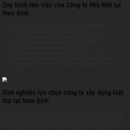
Quy trình làm việc của Công ty Nhà Mới tại
Nam Định
Tiếp nhận thông tin và nhu cầu của khách hàng.
Khảo sát hiện trạng khu đất thực tế.
Tư vấn phương án thiết kế và giải pháp thi công.
Thiết kế kiến trúc, kết cấu và phối cảnh 3D.
Lập dự toán và báo giá chi tiết.
Ký hợp đồng và triển khai thi công theo tiến độ.
Nghiệm thu từng hạng mục và bàn giao công trình.
Bảo hành, bảo trì và hỗ trợ kỹ thuật sau khi đưa vào sử
dụng.
Kinh nghiệm lựa chọn công ty xây dựng biệt
thự tại Nam Định
Gia đình anh Nguyễn Văn H. sở hữu lô đất 15x20m tại khu đô thị Hòa
Vượng, phường Lộc Vượng, thành phố Nam Định và có nhu cầu xây
biệt thự 2 tầng theo phong cách hiện đại. Ban đầu, anh dự định tự
thuê từng đội thợ để tiết kiệm chi phí nhưng sau khi lập dự toán nhận