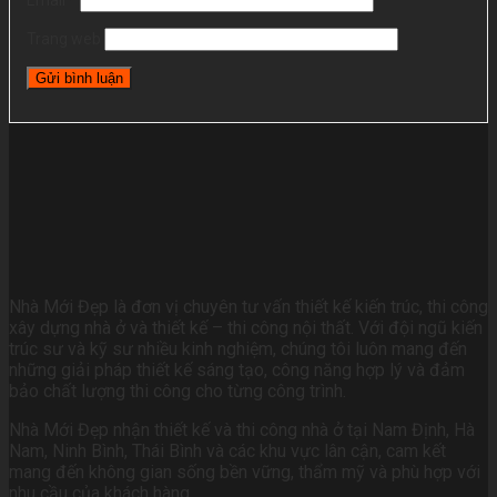
Trang web
Nhà Mới Đẹp là đơn vị chuyên tư vấn thiết kế kiến trúc, thi công
xây dựng nhà ở và thiết kế – thi công nội thất. Với đội ngũ kiến
trúc sư và kỹ sư nhiều kinh nghiệm, chúng tôi luôn mang đến
những giải pháp thiết kế sáng tạo, công năng hợp lý và đảm
bảo chất lượng thi công cho từng công trình.
Nhà Mới Đẹp nhận thiết kế và thi công nhà ở tại Nam Định, Hà
Nam, Ninh Bình, Thái Bình và các khu vực lân cận, cam kết
mang đến không gian sống bền vững, thẩm mỹ và phù hợp với
nhu cầu của khách hàng.