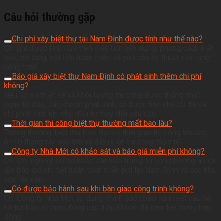
Câu hỏi thường gặp
Chi phí xây biệt thự tại Nam Định được tính như thế nào?
Chi phí được tính dựa trên diện tích xây dựng, phong cách kiến
trúc, số tầng, vật liệu hoàn thiện và yêu cầu kỹ thuật của từng
công trình.
Báo giá xây biệt thự Nam Định có phát sinh thêm chi phí
không?
Nếu hồ sơ thiết kế và khối lượng thi công được thống nhất
ngay từ đầu, các khoản phát sinh sẽ được hạn chế tối đa và
chỉ phát sinh khi chủ đầu tư thay đổi yêu cầu.
Thời gian thi công biệt thự thường mất bao lâu?
Thông thường, biệt thự hiện đại có thời gian thi công khoảng
6–10 tháng tùy quy mô và điều kiện thi công thực tế.
Công ty Nhà Mới có khảo sát và báo giá miễn phí không?
Có. Đội ngũ kỹ sư sẽ khảo sát hiện trạng, tư vấn phương án và
lập báo giá chi tiết hoàn toàn miễn phí tại Nam Định và các khu
vực lân cận.
Có được bảo hành sau khi bàn giao công trình không?
Có. Công ty Nhà Mới áp dụng chính sách bảo hành kết cấu và
hỗ trợ bảo trì theo đúng các điều khoản đã cam kết trong hợp
đồng.