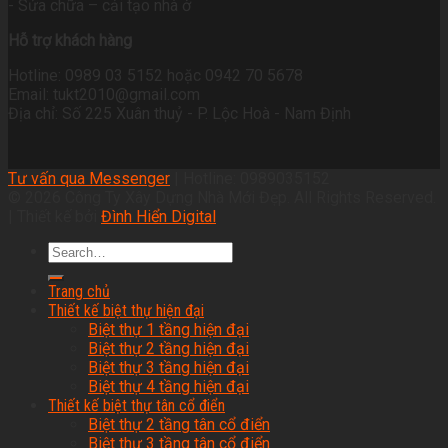
- Sửa chữa – cải tạo nhà ở
Hỗ trợ khách hàng
Hotline: 0989 03 5152 hoặc 0942 70 5678
Email: tukt2010@gmail.com
Địa chỉ: Số 225 Xuân thuỷ - P. Lộc Hoà - Nam Định
Tư vấn qua Messenger
| Hotline: 0989035152
© 2026 Công Ty Xây Dựng Nhà Mới Đẹp. All Rights Reserved.
| Thiết kế bởi
Đình Hiển Digital
Trang chủ
Thiết kế biệt thự hiện đại
Biệt thự 1 tầng hiện đại
Biệt thự 2 tầng hiện đại
Biệt thự 3 tầng hiện đại
Biệt thự 4 tầng hiện đại
Thiết kế biệt thự tân cổ điển
Biệt thự 2 tầng tân cổ điển
Biệt thự 3 tầng tân cổ điển