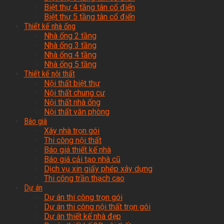
Biệt thự 4 tầng tân cổ điển
Biệt thự 5 tầng tân cổ điển
Thiết kế nhà ống
Nhà ống 2 tầng
Nhà ống 3 tầng
Nhà ống 4 tầng
Nhà ống 5 tầng
Thiết kế nội thất
Nội thất biệt thự
Nội thất chung cư
Nội thất nhà ống
Nội thất văn phòng
Báo giá
Xây nhà trọn gói
Thi công nội thất
Báo giá thiết kế nhà
Báo giá cải tạo nhà cũ
Dịch vụ xin giấy phép xây dựng
Thi công trần thạch cao
Dự án
Dự án thi công trọn gói
Dự án thi công nội thất trọn gói
Dự án thiết kế nhà đẹp