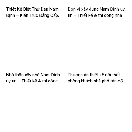
Thiết Kế Biệt Thự Đẹp Nam
Đơn vị xây dựng Nam Định uy
Định – Kiến Trúc Đẳng Cấp,
tín – Thiết kế & thi công nhà
Tối Ưu Công Năng –
trọn gói | Công ty Nhà Mới –
2026NM256
2026NM255
Nhà thầu xây nhà Nam Định
Phương án thiết kế nội thất
uy tín – Thiết kế & thi công
phòng khách nhà phố tân cổ
trọn gói – 2026NM254
điển cho Anh Hào tại Hà Nam