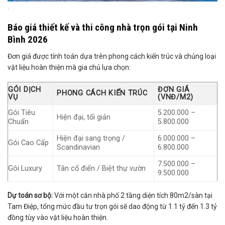
.
Báo giá thiết kế và thi công nhà trọn gói tại Ninh
Bình 2026
Đơn giá được tính toán dựa trên phong cách kiến trúc và chủng loại
vật liệu hoàn thiện mà gia chủ lựa chọn:
GÓI DỊCH
ĐƠN GIÁ
PHONG CÁCH KIẾN TRÚC
VỤ
(VNĐ/M2)
Gói Tiêu
5.200.000 –
Hiện đại, tối giản
Chuẩn
5.800.000
Hiện đại sang trọng /
6.000.000 –
Gói Cao Cấp
Scandinavian
6.800.000
7.500.000 –
Gói Luxury
Tân cổ điển / Biệt thự vườn
9.500.000
Dự toán sơ bộ:
Với một căn nhà phố 2 tầng diện tích 80m2/sàn tại
Tam Điệp, tổng mức đầu tư trọn gói sẽ dao động từ 1.1 tỷ đến 1.3 tỷ
đồng tùy vào vật liệu hoàn thiện.