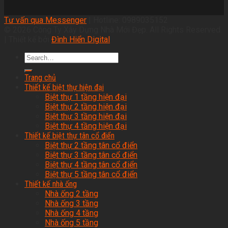
Tư vấn qua Messenger
| Hotline: 0989035152
© 2026 Công Ty Xây Dựng Nhà Mới Đẹp. All Rights Reserved.
| Thiết kế bởi
Đình Hiển Digital
Trang chủ
Thiết kế biệt thự hiện đại
Biệt thự 1 tầng hiện đại
Biệt thự 2 tầng hiện đại
Biệt thự 3 tầng hiện đại
Biệt thự 4 tầng hiện đại
Thiết kế biệt thự tân cổ điển
Biệt thự 2 tầng tân cổ điển
Biệt thự 3 tầng tân cổ điển
Biệt thự 4 tầng tân cổ điển
Biệt thự 5 tầng tân cổ điển
Thiết kế nhà ống
Nhà ống 2 tầng
Nhà ống 3 tầng
Nhà ống 4 tầng
Nhà ống 5 tầng