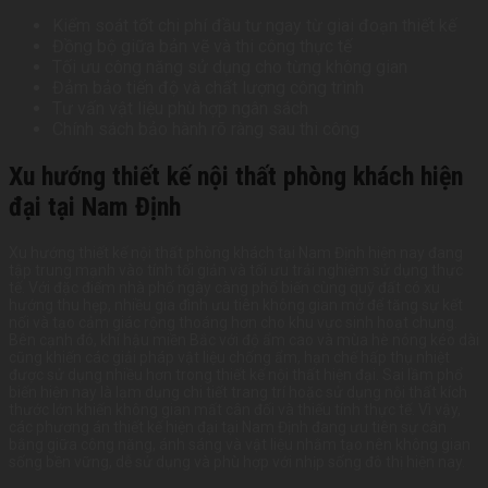
Kiểm soát tốt chi phí đầu tư ngay từ giai đoạn thiết kế
Đồng bộ giữa bản vẽ và thi công thực tế
Tối ưu công năng sử dụng cho từng không gian
Đảm bảo tiến độ và chất lượng công trình
Tư vấn vật liệu phù hợp ngân sách
Chính sách bảo hành rõ ràng sau thi công
Xu hướng thiết kế nội thất phòng khách hiện
đại tại Nam Định
Xu hướng thiết kế nội thất phòng khách tại Nam Định hiện nay đang
tập trung mạnh vào tính tối giản và tối ưu trải nghiệm sử dụng thực
tế. Với đặc điểm nhà phố ngày càng phổ biến cùng quỹ đất có xu
hướng thu hẹp, nhiều gia đình ưu tiên không gian mở để tăng sự kết
nối và tạo cảm giác rộng thoáng hơn cho khu vực sinh hoạt chung.
Bên cạnh đó, khí hậu miền Bắc với độ ẩm cao và mùa hè nóng kéo dài
cũng khiến các giải pháp vật liệu chống ẩm, hạn chế hấp thụ nhiệt
được sử dụng nhiều hơn trong thiết kế nội thất hiện đại. Sai lầm phổ
biến hiện nay là lạm dụng chi tiết trang trí hoặc sử dụng nội thất kích
thước lớn khiến không gian mất cân đối và thiếu tính thực tế. Vì vậy,
các phương án thiết kế hiện đại tại Nam Định đang ưu tiên sự cân
bằng giữa công năng, ánh sáng và vật liệu nhằm tạo nên không gian
sống bền vững, dễ sử dụng và phù hợp với nhịp sống đô thị hiện nay.