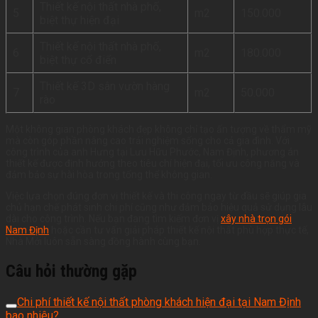
Thiết kế nội thất nhà phố,
5
m2
150.000
biệt thự hiện đại
Thiết kế nội thất nhà phố,
6
m2
180.000
biệt thự cổ điển
Thiết kế 3D sân vườn hàng
7
m2
50.000
rào
Một không gian phòng khách đẹp không chỉ tạo ấn tượng về thẩm mỹ
mà còn góp phần nâng cao trải nghiệm sống cho cả gia đình. Với
công trình của anh Hưng tại Lưu Hữu Phước, Nam Định, phương án
thiết kế được định hướng theo tiêu chí hiện đại, tối ưu công năng và
đảm bảo sự hài hòa trong tổng thể không gian.
Việc lựa chọn đúng đơn vị thiết kế và thi công ngay từ đầu sẽ giúp gia
chủ hạn chế phát sinh chi phí cũng như đảm bảo hiệu quả sử dụng lâu
dài cho công trình. Nếu bạn đang tìm kiếm đơn vị
xây nhà trọn gói
Nam Định
hoặc cần tư vấn giải pháp thiết kế nội thất phù hợp thực tế,
Nhà Mới luôn sẵn sàng đồng hành cùng bạn.
Câu hỏi thường gặp
Chi phí thiết kế nội thất phòng khách hiện đại tại Nam Định
bao nhiêu?