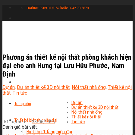
Skip
Hotline: 0989.03.5152 hoặc 0942.70.5678
to
content
Phương án thiết kế nội thất phòng khách hiện
đại cho anh Hưng tại Lưu Hữu Phước, Nam
Định
Dự án
,
Dự án thiết kế 3D nội thất
,
Nội thất nhà ống
,
Thiết kế nội
thất
,
Tin tức
Dự án
Trang chủ
Dự án thiết kế 3D nội thất
Nội thất nhà ống
Thiết kế nội thất
Thiết kế biệt thự hiện đại
51 lượt xem
28/05/2026
Tin tức
Đánh giá bài viết:
Biệt thự 1 tầng hiện đại