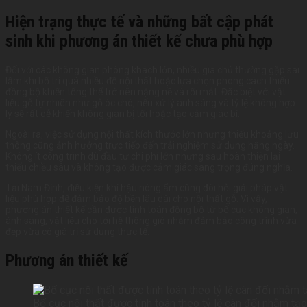
Hiện trạng thực tế và những bất cập phát
sinh khi phương án thiết kế chưa phù hợp
Đối với các không gian phòng khách lớn, nhiều gia chủ thường gặp sai
lầm khi bố trí quá nhiều đồ nội thất hoặc lựa chọn phong cách thiếu
đồng bộ khiến tổng thể trở nên nặng nề và rối mắt. Đặc biệt với vật
liệu gỗ tự nhiên như gỗ óc chó, nếu xử lý ánh sáng và tỷ lệ không hợp
lý sẽ rất dễ khiến không gian bị tối hoặc tạo cảm giác bí.
Ngoài ra, việc sử dụng nội thất kích thước lớn nhưng thiếu khoảng lưu
thông cũng ảnh hưởng trực tiếp đến trải nghiệm sử dụng hằng ngày.
Không ít công trình dù đầu tư chi phí lớn nhưng sau hoàn thiện lại
thiếu chiều sâu và không tạo được cảm giác sang trọng đúng nghĩa.
Tại Nam Định, điều kiện khí hậu nóng ẩm cũng đòi hỏi giải pháp vật
liệu phù hợp để đảm bảo độ bền lâu dài cho nội thất gỗ. Vì vậy,
phương án thiết kế cần được tính toán đồng bộ từ bố cục không gian,
ánh sáng, vật liệu cho tới hệ thông gió nhằm đảm bảo công trình vừa
đẹp vừa có giá trị sử dụng thực tế.
Phương án thiết kế
Bố cục nội thất được tính toán theo tỷ lệ cân đối nhằm tạ