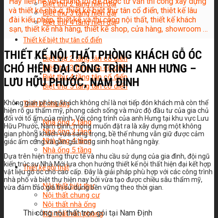
Hãy liên hệ với chúng tôi để được tư vấn thi công xây dựng
Biệt thự 2 tầng hiện đại
và thiết kế nhà ở, thiết kế biệt thự tân cổ điển, thiêt kế lâu
Biệt thự 3 tầng hiện đại
đài kiểu pháp, thiết kế và thi công nội thất, thiết kế khách
Biệt thự 4 tầng hiện đại
sạn, thiết kế nhà hàng, thiết kế shop, cửa hàng, showroom …
Thiết kế biệt thự tân cổ điển
THIẾT KẾ NỘI THẤT PHÒNG KHÁCH GỖ ÓC
Biệt thự 2 tầng tân cổ điển
CHÓ HIỆN ĐẠI CÔNG TRÌNH ANH HƯNG –
Biệt thự 3 tầng tân cổ điển
Biệt thự 4 tầng tân cổ điển
LƯU HỮU PHƯỚC, NAM ĐỊNH
Biệt thự 5 tầng tân cổ điển
Không gian phòng khách không chỉ là nơi tiếp đón khách mà còn thể
Thiết kế nhà ống
hiện rõ gu thẩm mỹ, phong cách sống và mức độ đầu tư của gia chủ
đối với tổ ấm của mình. Với công trình của anh Hưng tại khu vực Lưu
Nhà ống 2 tầng
Hữu Phước, Nam Định, mong muốn đặt ra là xây dựng một không
Nhà ống 3 tầng
gian phòng khách vừa sang trọng, bề thế nhưng vẫn giữ được cảm
Nhà ống 4 tầng
giác ấm cúng và gần gũi trong sinh hoạt hằng ngày.
Nhà ống 5 tầng
Dựa trên hiện trạng thực tế và nhu cầu sử dụng của gia đình, đội ngũ
kiến trúc sư Nhà Mới lựa chọn hướng thiết kế nội thất hiện đại kết hợp
Thiết kế nội thất
vật liệu gỗ óc chó cao cấp. Đây là giải pháp phù hợp với các công trình
nhà phố và biệt thự hiện nay bởi vừa tạo được chiều sâu thẩm mỹ,
Nội thất biệt thự
vừa đảm bảo giá trị sử dụng bền vững theo thời gian.
Nội thất chung cư
Nội thất nhà ống
Thi công nội thất trọn gói tại Nam Định
Nội thất văn phòng