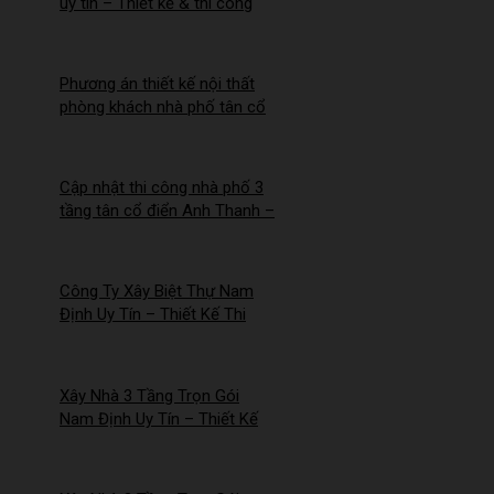
uy tín – Thiết kế & thi công
trọn gói – 2026NM254
Phương án thiết kế nội thất
phòng khách nhà phố tân cổ
điển cho Anh Hào tại Hà Nam
Cập nhật thi công nhà phố 3
tầng tân cổ điển Anh Thanh –
Chị Thúy tại Hồng Quang,
Nam Định
Công Ty Xây Biệt Thự Nam
Định Uy Tín – Thiết Kế Thi
Công Trọn Gói Chuyên
Nghiệp – 2026NM253
Xây Nhà 3 Tầng Trọn Gói
Nam Định Uy Tín – Thiết Kế
Đẹp, Báo Giá Mới Nhất 2026 –
2026NM252