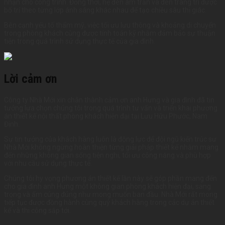
nhận cho công trình. Đồng thời, hệ đèn âm trần và đèn trang trí được
bố trí theo từng lớp ánh sáng khác nhau để tạo chiều sâu thị giác.
Bên cạnh yếu tố thẩm mỹ, việc tối ưu lưu thông và khoảng di chuyển
trong phòng khách cũng được tính toán kỹ nhằm đảm bảo sự thuận
tiện trong quá trình sử dụng thực tế của gia đình.
Lời cảm ơn
Công ty Nhà Mới xin chân thành cảm ơn anh Hưng và gia đình đã tin
tưởng lựa chọn chúng tôi trong quá trình tư vấn và triển khai phương
án thiết kế nội thất phòng khách hiện đại tại Lưu Hữu Phước, Nam
Định.
Sự tin tưởng của khách hàng luôn là động lực để đội ngũ kiến trúc sư
Nhà Mới không ngừng hoàn thiện từng giải pháp thiết kế nhằm mang
đến những không gian sống tiện nghi, tối ưu công năng và phù hợp
với nhu cầu sử dụng thực tế.
Chúng tôi hy vọng phương án thiết kế lần này sẽ góp phần mang đến
cho gia đình anh Hưng một không gian phòng khách hiện đại, sang
trọng và ấm cúng đúng như mong muốn ban đầu. Nhà Mới rất mong
tiếp tục được đồng hành cùng quý khách hàng trong các dự án thiết
kế và thi công sắp tới.