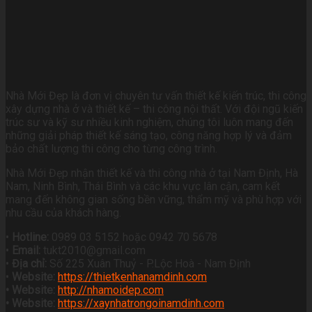
Nhà Mới Đẹp là đơn vị chuyên tư vấn thiết kế kiến trúc, thi công
xây dựng nhà ở và thiết kế – thi công nội thất. Với đội ngũ kiến
trúc sư và kỹ sư nhiều kinh nghiệm, chúng tôi luôn mang đến
những giải pháp thiết kế sáng tạo, công năng hợp lý và đảm
bảo chất lượng thi công cho từng công trình.
Nhà Mới Đẹp nhận thiết kế và thi công nhà ở tại Nam Định, Hà
Nam, Ninh Bình, Thái Bình và các khu vực lân cận, cam kết
mang đến không gian sống bền vững, thẩm mỹ và phù hợp với
nhu cầu của khách hàng.
•
Hotline:
0989 03 5152 hoặc 0942 70 5678
•
Email:
tukt2010@gmail.com
•
Địa chỉ:
Số 225 Xuân Thuỷ - P.Lộc Hoà - Nam Định
•
Website:
https://thietkenhanamdinh.com
• Website:
http://nhamoidep.com
• Website:
https://xaynhatrongoinamdinh.com