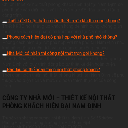
Chi phí thiết kế nội thất phòng khách hiện đại tại Nam Định sẽ
phụ thuộc vào diện tích, vật liệu và mức độ đầu tư của từng
công trình.
Thiết kế 3D nội thất có cần thiết trước khi thi công không?
Thiết kế 3D nội thất giúp khách hàng dễ hình dung không gian
thực tế và hạn chế phát sinh khi thi công tại Nam Định.
Phong cách hiện đại có phù hợp với nhà phố nhỏ không?
Phong cách hiện đại rất phù hợp với nhà phố tại Nam Định nhờ
khả năng tối ưu diện tích và tạo cảm giác rộng thoáng.
Nhà Mới có nhận thi công nội thất trọn gói không?
Công ty Nhà Mới nhận thiết kế và thi công nội thất trọn gói tại
Nam Định với quy trình đồng bộ từ thiết kế đến hoàn thiện.
Bao lâu có thể hoàn thiện nội thất phòng khách?
Thời gian hoàn thiện nội thất phòng khách tại Nam Định sẽ phụ
thuộc vào diện tích và mức độ hoàn thiện thực tế của công
trình.
CÔNG TY NHÀ MỚI – THIẾT KẾ NỘI THẤT
PHÒNG KHÁCH HIỆN ĐẠI NAM ĐỊNH
Trụ sở văn phòng và xưởng nội thất tại Nam Định: Số 55 đường
Phùng Hưng – Phường Trường Thi – TP Nam Định
Hotline: Mr Tú 0989.03.51.52 – 0942.70.5678