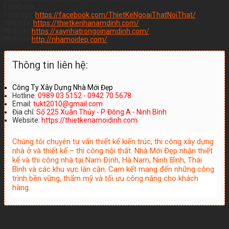
Facebook
Fanpage:
https://facebook.com/ThietKeNgoaiThatNoiThat/
Website:
https://thietkenhanamdinh.com/
Website:
https://xaynhatrongoinamdinh.com/
Website:
http://nhamoidep.com/
Thông tin liên hệ:
Công Ty Xây Dựng Nhà Mới Đẹp
Hotline:
0989 03 5152 - 0942 70 5678
Email:
tukt2010@gmail.com
Địa chỉ:
Số 225 Xuân Thủy - P. Đông A - Ninh Bình
Website:
https://thietkenamoidinh.com
Chúng tôi chuyên tư vấn thiết kế kiến trúc, thi công xây dựng
nhà ở và thiết kế – thi công nội thất. Nhà Mới Đẹp nhận thiết
kế và thi công nhà tại Nam Định, Hà Nam, Ninh Bình, Thái
Bình và các khu vực lân cận. Cam kết mang đến những công
trình bền vững, thẩm mỹ và tối ưu công năng cho khách
hàng.