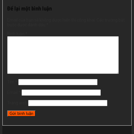
Để lại một bình luận
Email của bạn sẽ không được hiển thị công khai.
Các trường bắt
buộc được đánh dấu
*
Bình luận
*
Tên
*
Email
*
Trang web