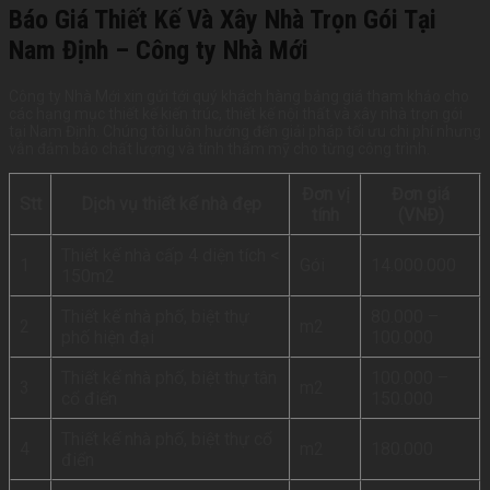
Báo Giá Thiết Kế Và Xây Nhà Trọn Gói Tại
Nam Định – Công ty Nhà Mới
Công ty Nhà Mới xin gửi tới quý khách hàng bảng giá tham khảo cho
các hạng mục thiết kế kiến trúc, thiết kế nội thất và xây nhà trọn gói
tại Nam Định. Chúng tôi luôn hướng đến giải pháp tối ưu chi phí nhưng
vẫn đảm bảo chất lượng và tính thẩm mỹ cho từng công trình.
Đơn vị
Đơn giá
Stt
Dịch vụ thiết kế nhà đẹp
tính
(VNĐ)
Thiết kế nhà cấp 4 diện tích <
1
Gói
14.000.000
150m2
Thiết kế nhà phố, biệt thự
80.000 –
2
m2
phố hiện đại
100.000
Thiết kế nhà phố, biệt thự tân
100.000 –
3
m2
cổ điển
150.000
Thiết kế nhà phố, biệt thự cổ
4
m2
180.000
điển