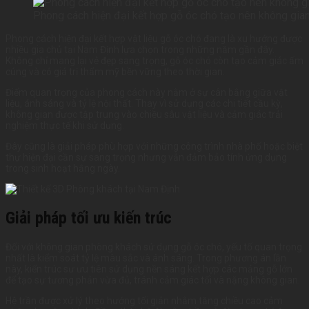
Phong cách hiện đại kết hợp gỗ óc chó tạo nên không gian
Phong cách hiện đại kết hợp vật liệu gỗ óc chó đang là xu hướng được
nhiều gia chủ tại Nam Định lựa chọn trong những năm gần đây.
Không chỉ mang lại vẻ đẹp sang trọng, gỗ óc chó còn tạo cảm giác ấm
cúng và có giá trị thẩm mỹ bền vững theo thời gian.
Điểm quan trọng của phong cách này nằm ở sự cân bằng giữa vật
liệu, ánh sáng và tỷ lệ nội thất. Thay vì sử dụng các chi tiết cầu kỳ,
không gian được tập trung vào chiều sâu vật liệu và cảm giác trải
nghiệm thực tế khi sử dụng.
Đây cũng là giải pháp phù hợp với những công trình nhà phố hoặc biệt
thự hiện đại cần sự sang trọng nhưng vẫn đảm bảo tính ứng dụng
trong sinh hoạt hằng ngày.
Giải pháp tối ưu kiến trúc
Đối với không gian phòng khách sử dụng gỗ óc chó, yếu tố quan trọng
nhất là kiểm soát tỷ lệ màu sắc và ánh sáng. Trong phương án lần
này, kiến trúc sư ưu tiên sử dụng nền sáng kết hợp các mảng gỗ lớn
để tạo sự tương phản vừa đủ, tránh cảm giác tối và nặng không gian.
Hệ trần được xử lý theo hướng tối giản nhằm tăng chiều cao cảm