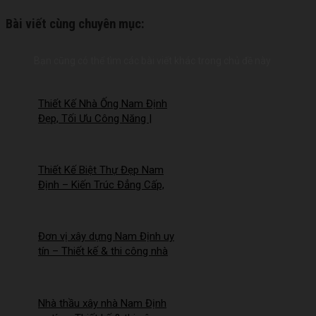
Bài viết cùng chuyên mục:
Bạn cũng có thể tìm các bài viết khác trong chủ đề này
Thiết Kế Nhà Ống Nam Định
Đẹp, Tối Ưu Công Năng |
Công Ty Nhà Mới –
2026Nm257
Thiết Kế Biệt Thự Đẹp Nam
Định – Kiến Trúc Đẳng Cấp,
Tối Ưu Công Năng –
2026NM256
Đơn vị xây dựng Nam Định uy
tín – Thiết kế & thi công nhà
trọn gói | Công ty Nhà Mới –
2026NM255
Nhà thầu xây nhà Nam Định