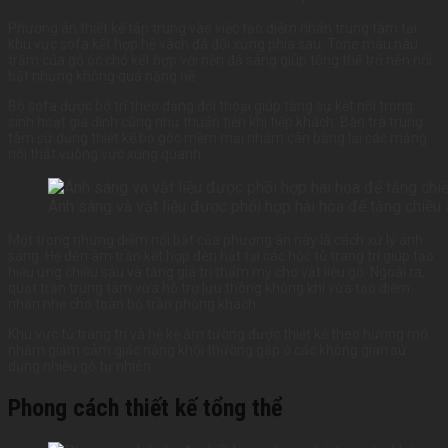
Phương án thiết kế tập trung vào việc tạo điểm nhấn trung tâm tại
khu vực sofa kết hợp hệ vách đá đối xứng phía sau. Tone màu nâu
trầm của gỗ óc chó kết hợp với nền đá sáng giúp tổng thể trở nên nổi
bật nhưng không quá nặng nề.
Bộ sofa được bố trí theo dạng đối thoại giúp tăng sự kết nối trong
sinh hoạt gia đình cũng như thuận tiện khi tiếp khách. Bàn trà trung
tâm sử dụng thiết kế bo góc mềm mại nhằm cân bằng lại các mảng
nội thất vuông vức xung quanh.
Ánh sáng và vật liệu được phối hợp hài hòa để tăng chiều 
Một trong những điểm nổi bật của phương án này là cách xử lý ánh
sáng. Hệ đèn âm trần kết hợp đèn hắt tại các hộc tủ trang trí giúp tạo
hiệu ứng chiều sâu và tăng giá trị thẩm mỹ cho vật liệu gỗ. Ngoài ra,
quạt trần trung tâm vừa hỗ trợ lưu thông không khí vừa tạo điểm
nhấn nhẹ cho toàn bộ trần phòng khách.
Khu vực tủ trang trí và hệ kệ âm tường được thiết kế theo hướng mở
nhằm giảm cảm giác nặng khối thường gặp ở các không gian sử
dụng nhiều gỗ tự nhiên.
Phong cách thiết kế tổng thể