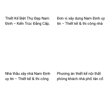
Thiết Kế Biệt Thự Đẹp Nam
Đơn vị xây dựng Nam Định uy
Định – Kiến Trúc Đẳng Cấp,
tín – Thiết kế & thi công nhà
Tối Ưu Công Năng –
trọn gói | Công ty Nhà Mới –
2026NM256
2026NM255
Nhà thầu xây nhà Nam Định
Phương án thiết kế nội thất
uy tín – Thiết kế & thi công
phòng khách nhà phố tân cổ
trọn gói – 2026NM254
điển cho Anh Hào tại Hà Nam