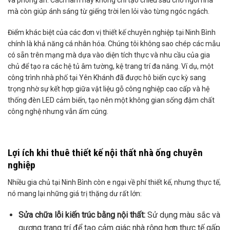
và phòng ăn. Cách làm này không chỉ tạo chiều sâu cho ngôi nhà
mà còn giúp ánh sáng từ giếng trời len lỏi vào từng ngóc ngách.
Điểm khác biệt của các đơn vị thiết kế chuyên nghiệp tại Ninh Bình
chính là khả năng cá nhân hóa. Chúng tôi không sao chép các mẫu
có sẵn trên mạng mà dựa vào diện tích thực và nhu cầu của gia
chủ để tạo ra các hệ tủ âm tường, kệ trang trí đa năng. Ví dụ, một
công trình nhà phố tại Yên Khánh đã được hô biến cực kỳ sang
trọng nhờ sự kết hợp giữa vật liệu gỗ công nghiệp cao cấp và hệ
thống đèn LED cảm biến, tạo nên một không gian sống đậm chất
công nghệ nhưng vẫn ấm cúng.
Lợi ích khi thuê thiết kế nội thất nhà ống chuyên
nghiệp
Nhiều gia chủ tại Ninh Bình còn e ngại về phí thiết kế, nhưng thực tế,
nó mang lại những giá trị thặng dư rất lớn:
Sửa chữa lỗi kiến trúc bằng nội thất:
Sử dụng màu sắc và
gương trang trí để tạo cảm giác nhà rộng hơn thực tế gấp