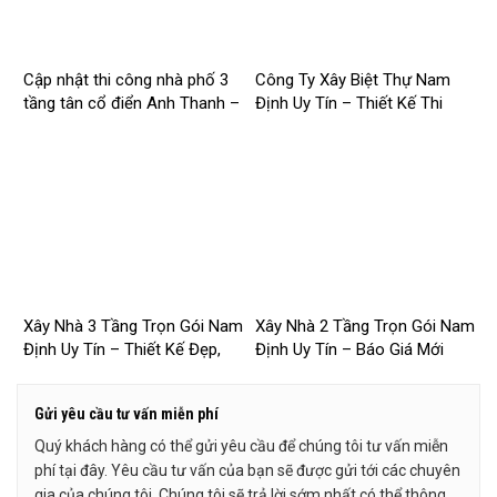
Cập nhật thi công nhà phố 3
Công Ty Xây Biệt Thự Nam
tầng tân cổ điển Anh Thanh –
Định Uy Tín – Thiết Kế Thi
Chị Thúy tại Hồng Quang,
Công Trọn Gói Chuyên Nghiệp
Nam Định
– 2026NM253
Xây Nhà 3 Tầng Trọn Gói Nam
Xây Nhà 2 Tầng Trọn Gói Nam
Định Uy Tín – Thiết Kế Đẹp,
Định Uy Tín – Báo Giá Mới
Báo Giá Mới Nhất 2026 –
Nhất 2026 – 2026NM251
2026NM252
Gửi yêu cầu tư vấn miễn phí
Quý khách hàng có thể gửi yêu cầu để chúng tôi tư vấn miễn
phí tại đây. Yêu cầu tư vấn của bạn sẽ được gửi tới các chuyên
gia của chúng tôi. Chúng tôi sẽ trả lời sớm nhất có thể thông