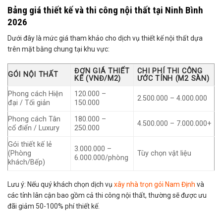
Bảng giá thiết kế và thi công nội thất tại Ninh Bình
2026
Dưới đây là mức giá tham khảo cho dịch vụ thiết kế nội thất dựa
trên mặt bằng chung tại khu vực:
ĐƠN GIÁ THIẾT
CHI PHÍ THI CÔNG
GÓI NỘI THẤT
KẾ (VNĐ/M2)
ƯỚC TÍNH (M2 SÀN)
Phong cách Hiện
120.000 –
2.500.000 – 4.000.000
đại / Tối giản
150.000
Phong cách Tân
180.000 –
4.500.000 – 7.000.000+
cổ điển / Luxury
250.000
Gói thiết kế lẻ
3.000.000 –
(Phòng
Tùy chọn vật liệu
6.000.000/phòng
khách/Bếp)
Lưu ý: Nếu quý khách chọn dịch vụ
xây nhà trọn gói Nam Định
và
các tỉnh lân cận bao gồm cả thi công nội thất, thường sẽ được ưu
đãi giảm 50-100% phí thiết kế.