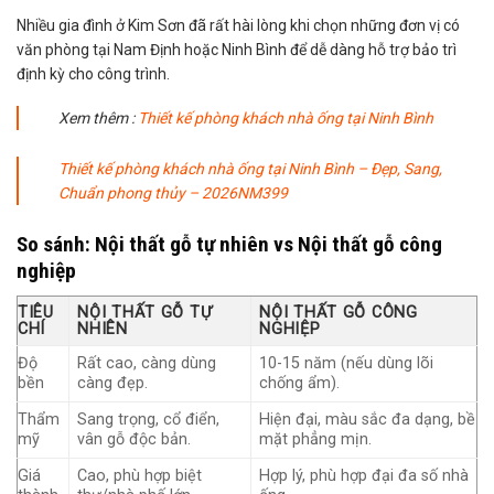
Nhiều gia đình ở Kim Sơn đã rất hài lòng khi chọn những đơn vị có
văn phòng tại Nam Định hoặc Ninh Bình để dễ dàng hỗ trợ bảo trì
định kỳ cho công trình.
Xem thêm :
T
hiết kế phòng khách nhà ống tại Ninh Bình
Thiết kế phòng khách nhà ống tại Ninh Bình – Đẹp, Sang,
Chuẩn phong thủy – 2026NM399
So sánh: Nội thất gỗ tự nhiên vs Nội thất gỗ công
nghiệp
TIÊU
NỘI THẤT GỖ TỰ
NỘI THẤT GỖ CÔNG
CHÍ
NHIÊN
NGHIỆP
Độ
Rất cao, càng dùng
10-15 năm (nếu dùng lõi
bền
càng đẹp.
chống ẩm).
Thẩm
Sang trọng, cổ điển,
Hiện đại, màu sắc đa dạng, bề
mỹ
vân gỗ độc bản.
mặt phẳng mịn.
Giá
Cao, phù hợp biệt
Hợp lý, phù hợp đại đa số nhà