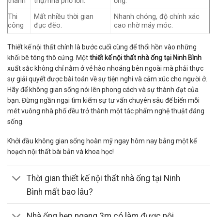
thành
thự/nhà phố lớn.
ống.
Thi
Mất nhiều thời gian
Nhanh chóng, độ chính xác
công
đục đẽo.
cao nhờ máy móc.
Thiết kế nội thất chính là bước cuối cùng để thổi hồn vào những
khối bê tông thô cứng. Một
thiết kế nội thất nhà ống tại Ninh Bình
xuất sắc không chỉ nằm ở vẻ hào nhoáng bên ngoài mà phải thực
sự giải quyết được bài toán về sự tiện nghi và cảm xúc cho người ở.
Hãy để không gian sống nói lên phong cách và sự thành đạt của
bạn. Đừng ngần ngại tìm kiếm sự tư vấn chuyên sâu để biến mỗi
mét vuông nhà phố đều trở thành một tác phẩm nghệ thuật đáng
sống.
Khởi đầu không gian sống hoàn mỹ ngay hôm nay bằng một kế
hoạch nội thất bài bản và khoa học!
Thời gian thiết kế nội thất nhà ống tại Ninh
Bình mất bao lâu?
Nhà ống hẹp ngang 3m có làm được nội