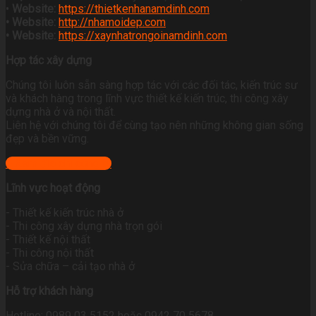
•
Website:
https://thietkenhanamdinh.com
• Website:
http://nhamoidep.com
• Website:
https://xaynhatrongoinamdinh.com
Hợp tác xây dựng
Chúng tôi luôn sẵn sàng hợp tác với các đối tác, kiến trúc sư
và khách hàng trong lĩnh vực thiết kế kiến trúc, thi công xây
dựng nhà ở và nội thất.
Liên hệ với chúng tôi để cùng tạo nên những không gian sống
đẹp và bền vững.
+ Xem địa chỉ công ty
Lĩnh vực hoạt động
- Thiết kế kiến trúc nhà ở
- Thi công xây dựng nhà trọn gói
- Thiết kế nội thất
- Thi công nội thất
- Sửa chữa – cải tạo nhà ở
Hỗ trợ khách hàng
Hotline: 0989 03 5152 hoặc 0942 70 5678