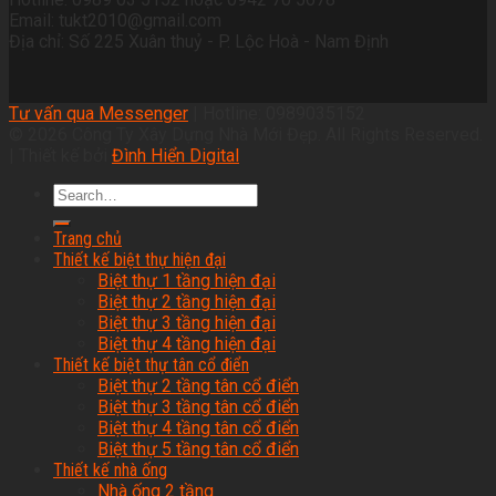
Email: tukt2010@gmail.com
Địa chỉ: Số 225 Xuân thuỷ - P. Lộc Hoà - Nam Định
Tư vấn qua Messenger
| Hotline: 0989035152
© 2026 Công Ty Xây Dựng Nhà Mới Đẹp. All Rights Reserved.
| Thiết kế bởi
Đình Hiển Digital
Trang chủ
Thiết kế biệt thự hiện đại
Biệt thự 1 tầng hiện đại
Biệt thự 2 tầng hiện đại
Biệt thự 3 tầng hiện đại
Biệt thự 4 tầng hiện đại
Thiết kế biệt thự tân cổ điển
Biệt thự 2 tầng tân cổ điển
Biệt thự 3 tầng tân cổ điển
Biệt thự 4 tầng tân cổ điển
Biệt thự 5 tầng tân cổ điển
Thiết kế nhà ống
Nhà ống 2 tầng