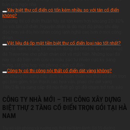
bản cho ngôi nhà.
Xây biệt thự cổ điển có tốn kém nhiều so với tân cổ điển
không?
Thường thì cổ điển thuần túy sẽ tốn kém hơn khoảng 20-30%
so với tân cổ điển. Nguyên nhân là do mật độ phào chỉ dày
đặc hơn và đòi hỏi nhân công lành nghề cao hơn ở mọi công
đoạn.
Vật liệu đá ốp mặt tiền biệt thự cổ điển loại nào tốt nhất?
Tại Hà Nam, chúng tôi khuyên dùng đá Marble tự nhiên hoặc
đá Travertine cho phần chân cột và mặt tiền. Những loại đá
này có độ bền vĩnh cửu và màu sắc tự nhiên cực kỳ sang
trọng, rất phù hợp với phong cách cổ điển.
Công ty có thi công nội thất cổ điển dát vàng không?
Có, chúng tôi cung cấp dịch vụ hoàn thiện nội thất cổ điển trọn
gói bao gồm: trần thạch cao hoa văn, phào chỉ dát vàng
18k/24k và cung cấp đồ nội thất gỗ gõ đỏ chạm trổ tinh xảo.
CÔNG TY NHÀ MỚI – THI CÔNG XÂY DỰNG
BIỆT THỰ 2 TẦNG CỔ ĐIỂN TRỌN GÓI TẠI HÀ
NAM
Trụ sở văn phòng và xưởng nội thất tại Nam Định: Số 55 đường