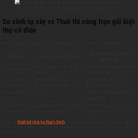
mẫu biệt thự tân cổ điển sang trọng, đẳng cấp
So sánh tự xây vs Thuê thi công trọn gói biệt
thự cổ điển
Bảng so sánh giúp gia chủ tại Hà Nam có quyết định đúng đắn:
Thi công trọn gói tại
Tiêu chí
Gia chủ tự gọi thợ lẻ
Nhà Mới
Dễ bị lệch lạc tỉ lệ cổ
Chuẩn chỉ từng milimet
Tính thẩm mỹ
điển
theo bản vẽ
Quản lý thợ
Rất khó (thợ đắp vẽ
Công ty có đội thợ ổn
nghệ nhân
thường khó tính)
định, tận tâm
Rủi ro phát
Bằng 0 (cam kết trong
Rất cao (từ 20-50%)
sinh
hợp đồng)
Chất lượng
Dễ bị bong tróc phào
Bảo hành dài hạn, bền
hoàn thiện
chỉ sau vài năm
vững vĩnh cửu
Dịch vụ
thiết kế nhà tại Nam Định
và Hà Nam của chúng tôi luôn đặt
chất lượng nghệ thuật lên hàng đầu để xứng tầm với số tiền gia chủ
đầu tư.