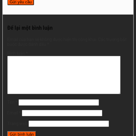
Để lại một bình luận
Email của bạn sẽ không được hiển thị công khai.
Các trường bắt
buộc được đánh dấu
*
Bình luận
*
Tên
*
Email
*
Trang web