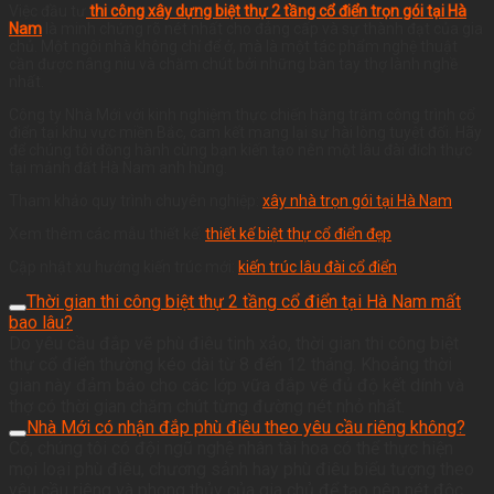
Việc đầu tư
thi công xây dựng biệt thự 2 tầng cổ điển trọn gói tại Hà
Nam
là minh chứng rõ nét nhất cho đẳng cấp và sự thành đạt của gia
chủ. Một ngôi nhà không chỉ để ở, mà là một tác phẩm nghệ thuật
cần được nâng niu và chăm chút bởi những bàn tay thợ lành nghề
nhất.
Công ty Nhà Mới với kinh nghiệm thực chiến hàng trăm công trình cổ
điển tại khu vực miền Bắc, cam kết mang lại sự hài lòng tuyệt đối. Hãy
để chúng tôi đồng hành cùng bạn kiến tạo nên một lâu đài đích thực
tại mảnh đất Hà Nam anh hùng.
Tham khảo quy trình chuyên nghiệp:
xây nhà trọn gói tại Hà Nam
Xem thêm các mẫu thiết kế:
thiết kế biệt thự cổ điển đẹp
Cập nhật xu hướng kiến trúc mới:
kiến trúc lâu đài cổ điển
Thời gian thi công biệt thự 2 tầng cổ điển tại Hà Nam mất
bao lâu?
Do yêu cầu đắp vẽ phù điêu tinh xảo, thời gian thi công biệt
thự cổ điển thường kéo dài từ 8 đến 12 tháng. Khoảng thời
gian này đảm bảo cho các lớp vữa đắp vẽ đủ độ kết dính và
thợ có thời gian chăm chút từng đường nét nhỏ nhất.
Nhà Mới có nhận đắp phù điêu theo yêu cầu riêng không?
Có, chúng tôi có đội ngũ nghệ nhân tài hoa có thể thực hiện
mọi loại phù điêu, chương sảnh hay phù điêu biểu tượng theo
yêu cầu riêng và phong thủy của gia chủ để tạo nên nét độc