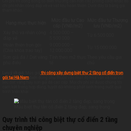
Chi phí thi công dòng cổ điển thường cao hơn các phong cách khác do
chi phí nhân công đắp vẽ và vật liệu hoàn thiện. Dưới đây là bảng giá
tham khảo:
Mức đầu tư Cao
Mức đầu tư Thượng
Hạng mục thực hiện
cấp (VNĐ/m2)
lưu (VNĐ/m2)
Xây thô và nhân công
4.500.000 –
Từ 6.500.000
đắp vẽ
5.500.000
Hoàn thiện trọn gói
9.000.000 –
Từ 15.000.000
(Chìa khóa trao tay)
12.000.000
Sơn giả đá / Dát vàng
Tính theo m2 thực
Theo yêu cầu gia
phù điêu
tế
chủ
Lưu ý về giá:
Mức giá
thi công xây dựng biệt thự 2 tầng cổ điển trọn
gói tại Hà Nam
biến động phụ thuộc vào mật độ hoa văn và loại vật
liệu dát vàng hay sơn giả đá cao cấp. Mọi chi phí sẽ được chúng tôi
cam kết trong hợp đồng, tuyệt đối không phát sinh trong suốt quá
trình triển khai.
Mẫu biệt thự tân cổ điển 2 tầng đẹp, sang trọng
Quy trình thi công biệt thự cổ điển 2 tầng
chuyên nghiệp