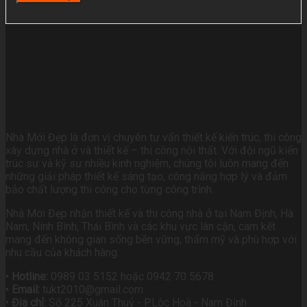
Nhà Mới Đẹp là đơn vị chuyên tư vấn thiết kế kiến trúc, thi công
xây dựng nhà ở và thiết kế – thi công nội thất. Với đội ngũ kiến
trúc sư và kỹ sư nhiều kinh nghiệm, chúng tôi luôn mang đến
những giải pháp thiết kế sáng tạo, công năng hợp lý và đảm
bảo chất lượng thi công cho từng công trình.
Nhà Mới Đẹp nhận thiết kế và thi công nhà ở tại Nam Định, Hà
Nam, Ninh Bình, Thái Bình và các khu vực lân cận, cam kết
mang đến không gian sống bền vững, thẩm mỹ và phù hợp với
nhu cầu của khách hàng.
•
Hotline:
0989 03 5152 hoặc 0942 70 5678
•
Email:
tukt2010@gmail.com
•
Địa chỉ:
Số 225 Xuân Thuỷ - P.Lộc Hoà - Nam Định