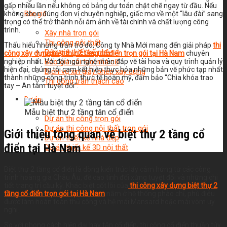
gấp nhiều lần nếu không có bảng dự toán chặt chẽ ngay từ đầu. Nếu
Báo giá
không chọn đúng đơn vị chuyên nghiệp, giấc mơ về một “lâu đài” sang
trọng có thể trở thành nỗi ám ảnh về tài chính và chất lượng công
trình.
Xây nhà trọn gói
Thi công nội thất
Thấu hiểu những trăn trở đó, Công ty Nhà Mới mang đến giải pháp
thi
Báo giá thiết kế nhà
công xây dựng biệt thự 2 tầng cổ điển trọn gói tại Hà Nam
chuyên
nghiệp nhất. Với đội ngũ nghệ nhân đắp vẽ tài hoa và quy trình quản lý
Báo giá cải tạo nhà cũ
hiện đại, chúng tôi cam kết hiện thực hóa những bản vẽ phức tạp nhất
Dịch vụ xin giấy phép xây dựng
thành những công trình thực tế hoàn mỹ, đảm bảo “Chìa khóa trao
Thi công trần thạch cao
tay – An tâm tuyệt đối”.
Dự án
Mẫu biệt thự 2 tầng tân cổ điển
Dự án thi công trọn gói
Dự án thi công nội thất trọn gói
Giới thiệu tổng quan về biệt thự 2 tầng cổ
Dự án thiết kế nhà đẹp
điển tại Hà Nam
Dự án thiết kế 3D nội thất
Biệt thự 2 tầng cổ điển là dòng kiến trúc lấy cảm hứng từ các công
trình hoàng gia Châu Âu, đề cao tính đối xứng tuyệt đối và những chi
tiết trang trí cầu kỳ. Khác biệt cốt lõi của
thi công xây dựng biệt thự 2
tầng cổ điển trọn gói tại Hà Nam
nằm ở hệ thống phào chỉ, phù điêu
được làm hoàn toàn thủ công và hệ mái Mansard hoặc mái vòm uy
nghi.
So với phong cách hiện đại hay tân cổ điển, thi công cổ điển thuần túy