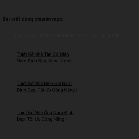
Bài viết cùng chuyên mục:
Bạn cũng có thể tìm các bài viết khác trong chủ đề này
Thiết Kế Nhà Tân Cổ Điển
Nam Định Đẹp, Sang Trọng,
Chuẩn Công Năng –
2026NM259
Thiết Kế Nhà Hiện Đại Nam
Định Đẹp, Tối Ưu Công Năng |
Công Ty Nhà Mới –
2026NM258
Thiết Kế Nhà Ống Nam Định
Đẹp, Tối Ưu Công Năng |
Công Ty Nhà Mới –
2026Nm257