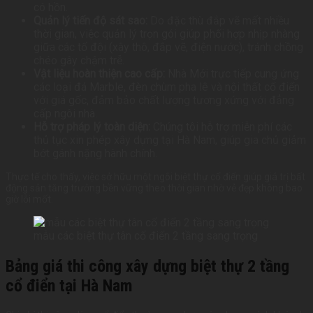
có hồn.
Quản lý tiến độ sát sao:
Do đặc thù đắp vẽ mất nhiều
thời gian, việc quản lý trọn gói giúp phối hợp nhịp nhàng
giữa các tổ đội (xây thô, đắp vẽ, điện nước), tránh chồng
chéo gây chậm trễ.
Vật liệu hoàn thiện cao cấp:
Nhà Mới trực tiếp cung ứng
các loại đá Marble, đèn chùm pha lê và nội thất cổ điển
với giá gốc, đảm bảo chất lượng tương xứng với đẳng
cấp ngôi nhà.
Hỗ trợ pháp lý toàn diện:
Chúng tôi hỗ trợ miễn phí các
thủ tục xin phép xây dựng tại Hà Nam, giúp gia chủ giảm
bớt gánh nặng hành chính.
Thực tế cho thấy, việc sở hữu một ngôi biệt thự cổ điển giúp giá trị bất
động sản tăng trưởng bền vững theo thời gian nhờ vẻ đẹp không bao
giờ lỗi mốt.
mẫu các biệt thự tân cổ điển 2 tầng sang trọng
Bảng giá thi công xây dựng biệt thự 2 tầng
cổ điển tại Hà Nam