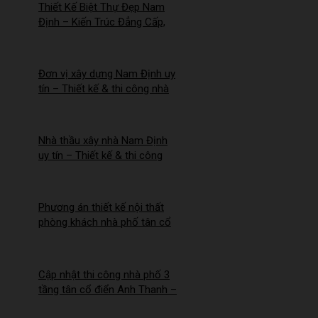
Thiết Kế Biệt Thự Đẹp Nam
Định – Kiến Trúc Đẳng Cấp,
Tối Ưu Công Năng –
2026NM256
Đơn vị xây dựng Nam Định uy
tín – Thiết kế & thi công nhà
trọn gói | Công ty Nhà Mới –
2026NM255
Nhà thầu xây nhà Nam Định
uy tín – Thiết kế & thi công
trọn gói – 2026NM254
Phương án thiết kế nội thất
phòng khách nhà phố tân cổ
điển cho Anh Hào tại Hà Nam
Cập nhật thi công nhà phố 3
tầng tân cổ điển Anh Thanh –
Chị Thúy tại Hồng Quang,