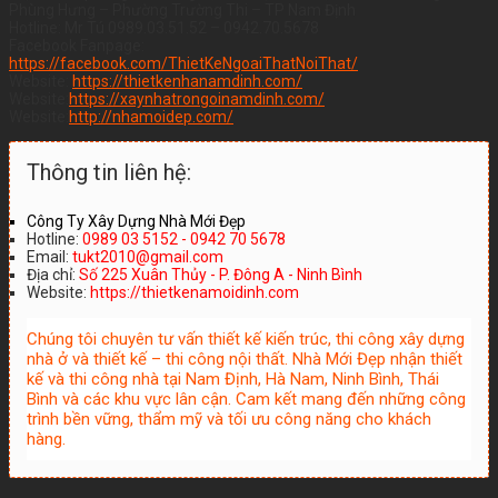
Phùng Hưng – Phường Trường Thi – TP Nam Định
Hotline: Mr Tú 0989.03.51.52 – 0942.70.5678
Facebook Fanpage:
https://facebook.com/ThietKeNgoaiThatNoiThat/
Website:
https://thietkenhanamdinh.com/
Website:
https://xaynhatrongoinamdinh.com/
Website:
http://nhamoidep.com/
Thông tin liên hệ:
Công Ty Xây Dựng Nhà Mới Đẹp
Hotline:
0989 03 5152 - 0942 70 5678
Email:
tukt2010@gmail.com
Địa chỉ:
Số 225 Xuân Thủy - P. Đông A - Ninh Bình
Website:
https://thietkenamoidinh.com
Chúng tôi chuyên tư vấn thiết kế kiến trúc, thi công xây dựng
nhà ở và thiết kế – thi công nội thất. Nhà Mới Đẹp nhận thiết
kế và thi công nhà tại Nam Định, Hà Nam, Ninh Bình, Thái
Bình và các khu vực lân cận. Cam kết mang đến những công
trình bền vững, thẩm mỹ và tối ưu công năng cho khách
hàng.