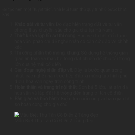
Để tạo nên một “tuyệt tác”, Nhà Mới tuân thủ quy trình 6 bước khắt
khe:
Khảo sát và tư vấn:
Đo đạc hiện trạng đất và tư vấn
phong thủy chuyên sâu cho gia chủ tại Hà Nam.
Thiết kế và lập hồ sơ thi công:
Bản vẽ chi tiết đến từng
hoa văn, phào chỉ để nghệ nhân có căn cứ đắp vẽ chính
xác.
Thi công phần thô móng, khung:
Sử dụng hệ thống giàn
giáo an toàn và mác bê tông đạt chuẩn để chịu tải trọng
lớn của hệ mái cổ điển.
Giai đoạn nghệ nhân đắp vẽ:
Đây là bước quan trọng
nhất, các nghệ nhân trực tiếp đắp xi măng tạo hình phù
điêu, hoa văn ngay trên công trình.
Hoàn thiện và trang trí nội thất:
Sơn bả 5 lớp, lát sàn đá
hoa văn và lắp đặt hệ thống đèn trang trí tân cổ điển.
Bàn giao và bảo hành:
Kiểm tra cuối cùng và bàn giao hồ
sơ hoàn công cho gia chủ.
Mẫu Biệt Thự Tân Cổ Điển 2 Tầng đẹp