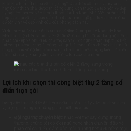
khắt khe hơn rất nhiều về “tỉ lệ vàng”. Các thức cột như Doric, Ionic
hay Corinthian phải được thi công đúng kích thước để tạo nên vẻ đẹp
uy nghiêm nhưng vẫn thanh thoát. Tại Hà Nam, Nhà Mới thường kết
hợp các loại vật liệu cao cấp như đá tự nhiên, gỗ gõ đỏ và nhôm đúc
để tôn vinh vẻ đẹp vĩnh cửu của phong cách này.
Ví dụ thực tế: Một dự án biệt thự cổ điển 2 tầng tại Lý Nhân do Nhà
Mới thực hiện trên khuôn viên 300m2. Chúng tôi đã sử dụng hệ thống
phào chỉ kép và phù điêu chương sảnh được nghệ nhân đắp trực tiếp
tại công trường trong 3 tháng. Kết quả là công trình không chỉ làm hài
lòng gia chủ về độ tinh xảo mà còn trở thành biểu tượng kiến trúc nổi
bật nhất vùng, khẳng định vị thế độc tôn của chủ nhân.
mẫu các biệt thự tân cổ điển 2 tầng sang trọng
Lợi ích khi chọn thi công biệt thự 2 tầng cổ
điển trọn gói
Dòng kiến trúc cổ điển đòi hỏi sự đầu tư lớn, vì vậy việc lựa chọn dịch
vụ trọn gói mang lại những giá trị thiết thực sau:
Đội ngũ thợ chuyên biệt:
Khác với thợ xây dựng thông
thường, chúng tôi có đội ngũ nghệ nhân chuyên đắp vẽ
phào chỉ cổ điển, đảm bảo mỗi đường nét đều mềm mại,