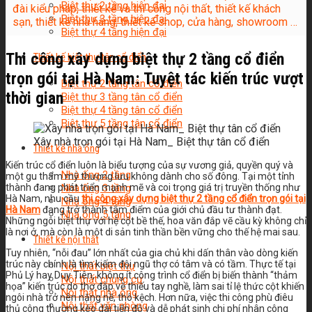
Biệt thự 2 tầng hiện đại
đài kiểu pháp, thiết kế và thi công nội thất, thiết kế khách
Biệt thự 3 tầng hiện đại
sạn, thiết kế nhà hàng, thiết kế shop, cửa hàng, showroom …
Biệt thự 4 tầng hiện đại
Thi công xây dựng biệt thự 2 tầng cổ điển
Thiết kế biệt thự tân cổ điển
trọn gói tại Hà Nam: Tuyệt tác kiến trúc vượt
Biệt thự 2 tầng tân cổ điển
thời gian
Biệt thự 3 tầng tân cổ điển
Biệt thự 4 tầng tân cổ điển
Biệt thự 5 tầng tân cổ điển
Xây nhà trọn gói tại Hà Nam_ Biệt thự tân cổ điển
Thiết kế nhà ống
Kiến trúc cổ điển luôn là biểu tượng của sự vương giả, quyền quý và
Nhà ống 2 tầng
một gu thẩm mỹ thượng lưu không dành cho số đông. Tại một tỉnh
thành đang phát triển mạnh mẽ và coi trọng giá trị truyền thống như
Nhà ống 3 tầng
Hà Nam, nhu cầu
thi công xây dựng biệt thự 2 tầng cổ điển trọn gói tại
Nhà ống 4 tầng
Hà Nam
đang trở thành tâm điểm của giới chủ đầu tư thành đạt.
Nhà ống 5 tầng
Những ngôi biệt thự với hệ cột bề thế, hoa văn đắp vẽ cầu kỳ không chỉ
là nơi ở, mà còn là một di sản tinh thần bền vững cho thế hệ mai sau.
Thiết kế nội thất
Tuy nhiên, “nỗi đau” lớn nhất của gia chủ khi dấn thân vào dòng kiến
trúc này chính là tìm kiếm đội ngũ thợ có tâm và có tầm. Thực tế tại
Nội thất biệt thự
Phủ Lý hay Duy Tiên, không ít công trình cổ điển bị biến thành “thảm
Nội thất chung cư
họa” kiến trúc do thợ đắp vẽ thiếu tay nghề, làm sai tỉ lệ thức cột khiến
Nội thất nhà ống
ngôi nhà trở nên nặng nề, thô kệch. Hơn nữa, việc thi công phù điêu
Nội thất văn phòng
thủ công thường kéo dài tiến độ và dễ phát sinh chi phí nhân công