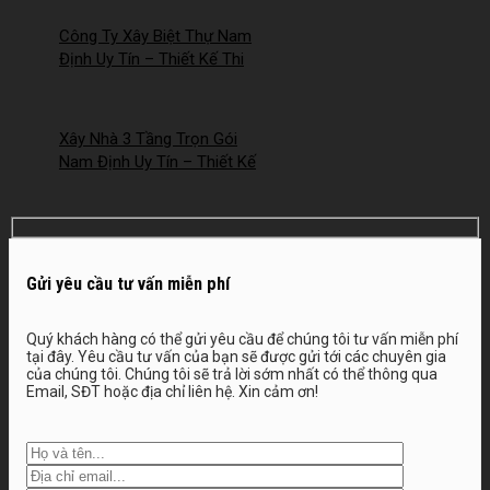
Nam Định
Công Ty Xây Biệt Thự Nam
Định Uy Tín – Thiết Kế Thi
Công Trọn Gói Chuyên
Nghiệp – 2026NM253
Xây Nhà 3 Tầng Trọn Gói
Nam Định Uy Tín – Thiết Kế
Đẹp, Báo Giá Mới Nhất 2026 –
2026NM252
Gửi yêu cầu tư vấn miễn phí
Quý khách hàng có thể gửi yêu cầu để chúng tôi tư vấn miễn phí
tại đây. Yêu cầu tư vấn của bạn sẽ được gửi tới các chuyên gia
của chúng tôi. Chúng tôi sẽ trả lời sớm nhất có thể thông qua
Email, SĐT hoặc địa chỉ liên hệ. Xin cảm ơn!