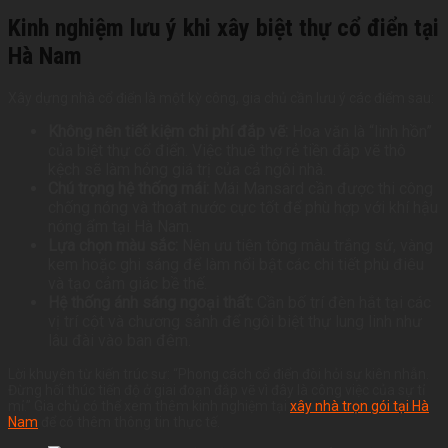
Kinh nghiệm lưu ý khi xây biệt thự cổ điển tại
Hà Nam
Xây dựng nhà cổ điển là một kỳ công, gia chủ cần lưu ý các điểm sau:
Không nên tiết kiệm chi phí đắp vẽ:
Hoa văn là “linh hồn”
của biệt thự cổ điển. Việc thuê thợ rẻ tiền đắp vẽ thô
kệch sẽ làm hỏng giá trị của cả ngôi nhà.
Chú trọng hệ thống mái:
Mái Mansard cần được thi công
chống nóng và thoát nước cực tốt để phù hợp với khí hậu
nóng ẩm tại Hà Nam.
Lựa chọn màu sắc:
Nên ưu tiên tông màu trắng sứ, vàng
kem hoặc ghi sáng để làm nổi bật các chi tiết phù điêu
và tạo cảm giác bề thế.
Hệ thống ánh sáng ngoại thất:
Cần bố trí đèn hắt tại các
vị trí cột và chương sảnh để ngôi biệt thự lung linh như
lâu đài vào ban đêm.
Lời khuyên từ kiến trúc sư: “Phong cách cổ điển đòi hỏi sự kiên nhẫn.
Đừng hối thúc tiến độ ở giai đoạn đắp vẽ vì đây là công việc của sự tỉ
mỉ.” Gia chủ có thể xem thêm kinh nghiệm tại
xây nhà trọn gói tại Hà
Nam
để có thêm thông tin thực tế.