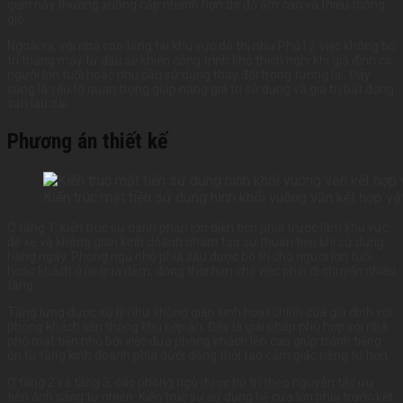
gian này thường xuống cấp nhanh hơn do độ ẩm cao và thiếu thông
gió.
Ngoài ra, với nhà cao tầng tại khu vực đô thị như Phủ Lý, việc không bố
trí thang máy từ đầu sẽ khiến công trình khó thích nghi khi gia đình có
người lớn tuổi hoặc nhu cầu sử dụng thay đổi trong tương lai. Đây
cũng là yếu tố quan trọng giúp nâng giá trị sử dụng và giá trị bất động
sản lâu dài.
Phương án thiết kế
Kiến trúc mặt tiền sử dụng hình khối vuông vắn kết hợp vật
Ở tầng 1, kiến trúc sư dành phần lớn diện tích phía trước làm khu vực
để xe và không gian kinh doanh nhằm tạo sự thuận tiện khi sử dụng
hằng ngày. Phòng ngủ nhỏ phía sau được bố trí cho người lớn tuổi
hoặc khách ở lại qua đêm, đồng thời hạn chế việc phải di chuyển nhiều
tầng.
Tầng lửng được xử lý như không gian sinh hoạt chính của gia đình với
phòng khách liên thông khu bếp ăn. Đây là giải pháp phù hợp với nhà
phố mặt tiền nhỏ bởi việc đưa phòng khách lên cao giúp tránh tiếng
ồn từ tầng kinh doanh phía dưới đồng thời tạo cảm giác riêng tư hơn.
Ở tầng 2 và tầng 3, các phòng ngủ được bố trí theo nguyên tắc ưu
tiên ánh sáng tự nhiên. Kiến trúc sư sử dụng hệ cửa lớn phía trước kết