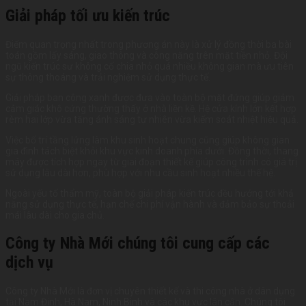
Giải pháp tối ưu kiến trúc
Điểm quan trọng nhất trong phương án này là xử lý đồng thời ba bài
toán gồm lấy sáng, giao thông và công năng trên mặt tiền nhỏ. Đội
ngũ kiến trúc sư không cố chia nhỏ quá nhiều không gian mà ưu tiên
sự thông thoáng và trải nghiệm sử dụng thực tế.
Giải pháp ban công xanh được đưa vào toàn bộ mặt đứng giúp giảm
cảm giác khô cứng thường thấy ở nhà liền kề. Hệ cửa kính lớn kết hợp
rèm hai lớp vừa tăng ánh sáng tự nhiên vừa kiểm soát nhiệt hiệu quả.
Việc bố trí tầng lửng làm khu sinh hoạt chung cũng giúp không gian
gia đình tách biệt khỏi khu vực kinh doanh phía dưới. Đồng thời, thang
máy được tích hợp ngay từ giai đoạn thiết kế giúp công trình có giá trị
sử dụng lâu dài hơn, phù hợp với nhu cầu sinh hoạt nhiều thế hệ.
Ngoài yếu tố thẩm mỹ, toàn bộ giải pháp kiến trúc đều hướng tới khả
năng sử dụng thực tế, hạn chế chi phí vận hành và đảm bảo sự thoải
mái lâu dài cho gia chủ.
Công ty Nhà Mới chúng tôi cung cấp các
dịch vụ
Công ty Nhà Mới là đơn vị chuyên thiết kế và thi công nhà ở dân dụng
tại Nam Định, Hà Nam, Ninh Bình và các khu vực lân cận. Chúng tôi