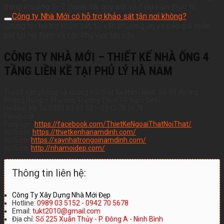
trong khoảng 5–7 tháng tùy quy mô và điều kiện thực tế.
Công ty Nhà Mới có hỗ trợ khảo sát tận nơi không?
Chúng tôi hỗ trợ khảo sát, tư vấn phương án và báo giá miễn
phí tại Hà Nam và các khu vực lân cận.
CÔNG TY NHÀ MỚI – THIẾT KẾ NHÀ ỐNG 4
TẦNG LIỀN KỀ TẠI PHỦ LÝ HÀ NAM
Trụ sở văn phòng và xưởng nội thất tại Nam Định: Số 55 đường
Phùng Hưng – Phường Trường Thi – TP Nam Định
Hotline: Mr Tú 0989.03.51.52 – 0942.70.5678
Facebook
Fanpage:
https://facebook.com/ThietKeNgoaiThatNoiThat/
Website:
https://thietkenhanamdinh.com/
Website:
https://xaynhatrongoinamdinh.com/
Website:
http://nhamoidep.com/
Thông tin liên hệ:
Công Ty Xây Dựng Nhà Mới Đẹp
Hotline:
0989 03 5152 - 0942 70 5678
Email:
tukt2010@gmail.com
Địa chỉ:
Số 225 Xuân Thủy - P. Đông A - Ninh Bình