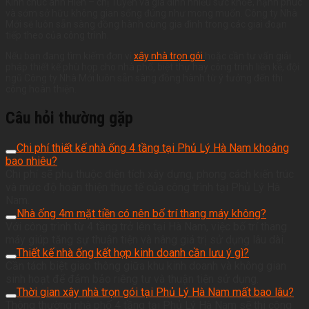
Kính chúc anh Hiển – chị Tuyến và gia đình nhiều sức khỏe, hạnh phúc
và sớm sở hữu không gian sống đúng như mong muốn. Công ty Nhà
Mới sẽ luôn sẵn sàng đồng hành cùng gia đình trong các giai đoạn
tiếp theo của công trình.
Nếu bạn đang tìm kiếm đơn vị
xây nhà trọn gói
hoặc cần tư vấn giải
pháp thiết kế phù hợp cho nhà phố, biệt thự hay công trình liền kề, đội
ngũ Công ty Nhà Mới luôn sẵn sàng đồng hành từ ý tưởng đến thi
công hoàn thiện.
Câu hỏi thường gặp
Chi phí thiết kế nhà ống 4 tầng tại Phủ Lý Hà Nam khoảng
bao nhiêu?
Chi phí sẽ phụ thuộc diện tích xây dựng, phong cách kiến trúc
và mức độ hoàn thiện thực tế của công trình tại Phủ Lý Hà
Nam.
Nhà ống 4m mặt tiền có nên bố trí thang máy không?
Với công trình từ 4 tầng trở lên tại Hà Nam, việc bố trí thang
máy giúp tăng sự thuận tiện và nâng giá trị sử dụng lâu dài.
Thiết kế nhà ống kết hợp kinh doanh cần lưu ý gì?
Cần tách biệt giao thông giữa khu kinh doanh và không gian
sinh hoạt để đảm bảo riêng tư và thuận tiện sử dụng.
Thời gian xây nhà trọn gói tại Phủ Lý Hà Nam mất bao lâu?
Thông thường nhà phố 4 tầng tại Phủ Lý Hà Nam sẽ thi công