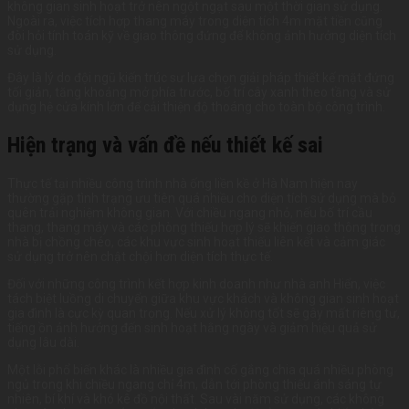
không gian sinh hoạt trở nên ngột ngạt sau một thời gian sử dụng.
Ngoài ra, việc tích hợp thang máy trong diện tích 4m mặt tiền cũng
đòi hỏi tính toán kỹ về giao thông đứng để không ảnh hưởng diện tích
sử dụng.
Đây là lý do đội ngũ kiến trúc sư lựa chọn giải pháp thiết kế mặt đứng
tối giản, tăng khoảng mở phía trước, bố trí cây xanh theo tầng và sử
dụng hệ cửa kính lớn để cải thiện độ thoáng cho toàn bộ công trình.
Hiện trạng và vấn đề nếu thiết kế sai
Thực tế tại nhiều công trình nhà ống liền kề ở Hà Nam hiện nay
thường gặp tình trạng ưu tiên quá nhiều cho diện tích sử dụng mà bỏ
quên trải nghiệm không gian. Với chiều ngang nhỏ, nếu bố trí cầu
thang, thang máy và các phòng thiếu hợp lý sẽ khiến giao thông trong
nhà bị chồng chéo, các khu vực sinh hoạt thiếu liên kết và cảm giác
sử dụng trở nên chật chội hơn diện tích thực tế.
Đối với những công trình kết hợp kinh doanh như nhà anh Hiển, việc
tách biệt luồng di chuyển giữa khu vực khách và không gian sinh hoạt
gia đình là cực kỳ quan trọng. Nếu xử lý không tốt sẽ gây mất riêng tư,
tiếng ồn ảnh hưởng đến sinh hoạt hằng ngày và giảm hiệu quả sử
dụng lâu dài.
Một lỗi phổ biến khác là nhiều gia đình cố gắng chia quá nhiều phòng
ngủ trong khi chiều ngang chỉ 4m, dẫn tới phòng thiếu ánh sáng tự
nhiên, bí khí và khó kê đồ nội thất. Sau vài năm sử dụng, các không