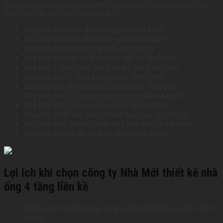
luôn hướng tới các giải pháp kiến trúc thực tế, tối ưu công năng và
phù hợp ngân sách của từng gia đình.
Xây nhà phố hiện đại trọn gói tại Hà Nam
Xây biệt thự mái Nhật trọn gói tại Hà Nam
Xây nhà ống liền kề trọn gói tại Phủ Lý
Xây biệt thự tân cổ điển trọn gói tại Hà Nam
Xây nhà 2 tầng hiện đại trọn gói tại Nam Định
Xây nhà phố 3 tầng trọn gói tại Ninh Bình
Xây nhà cấp 4 mái Nhật trọn gói tại Thái Bình
Xây nhà phố có thang máy trọn gói tại Hà Nam
Xây biệt thự sân vườn trọn gói tại Hà Nam
Xây nhà ở kết hợp kinh doanh trọn gói tại Phủ Lý
Xây nhà hiện đại mặt tiền nhỏ trọn gói tại Hà Nam
Xây nhà liền kề đô thị trọn gói tại Hà Nam
Lợi ích khi chọn công ty Nhà Mới thiết kế nhà
ống 4 tầng liền kề
Kiểm soát chi phí ngay từ giai đoạn thiết kế và bóc tách
vật tư