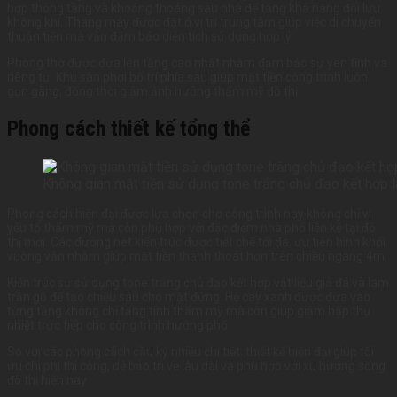
hợp thông tầng và khoảng thoáng sau nhà để tăng khả năng đối lưu
không khí. Thang máy được đặt ở vị trí trung tâm giúp việc di chuyển
thuận tiện mà vẫn đảm bảo diện tích sử dụng hợp lý.
Phòng thờ được đưa lên tầng cao nhất nhằm đảm bảo sự yên tĩnh và
riêng tư. Khu sân phơi bố trí phía sau giúp mặt tiền công trình luôn
gọn gàng, đồng thời giảm ảnh hưởng thẩm mỹ đô thị.
Phong cách thiết kế tổng thể
Không gian mặt tiền sử dụng tone trắng chủ đạo kết hợp l
Phong cách hiện đại được lựa chọn cho công trình này không chỉ vì
yếu tố thẩm mỹ mà còn phù hợp với đặc điểm nhà phố liền kề tại đô
thị mới. Các đường nét kiến trúc được tiết chế tối đa, ưu tiên hình khối
vuông vắn nhằm giúp mặt tiền thanh thoát hơn trên chiều ngang 4m.
Kiến trúc sư sử dụng tone trắng chủ đạo kết hợp vật liệu giả đá và lam
trần gỗ để tạo chiều sâu cho mặt đứng. Hệ cây xanh được đưa vào
từng tầng không chỉ tăng tính thẩm mỹ mà còn giúp giảm hấp thụ
nhiệt trực tiếp cho công trình hướng phố.
So với các phong cách cầu kỳ nhiều chi tiết, thiết kế hiện đại giúp tối
ưu chi phí thi công, dễ bảo trì về lâu dài và phù hợp với xu hướng sống
đô thị hiện nay.