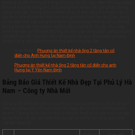
thoáng và tính linh hoạt trong sử dụng lâu dài. Đặc điểm khí hậu miền
Bắc với mùa hè nóng ẩm, mùa đông lạnh khiến các giải pháp chống
nóng mặt tiền, thông gió tự nhiên và xử lý ánh sáng trở thành yếu tố
bắt buộc trong thiết kế. Một sai lầm phổ biến hiện nay là cố tận dụng
tối đa diện tích xây dựng nhưng bỏ qua khoảng thoáng và lưu thông
không khí khiến nhà nhanh xuống cấp và bí bách. Vì vậy, các công
trình hiện đại tại Hà Nam thường ưu tiên ban công xanh, giếng trời, hệ
cửa kính lớn kết hợp lam che nắng và bố trí giao thông đứng hợp lý
nhằm nâng cao chất lượng không gian sống lâu dài.
Xem thêm :
Phương án thiết kế nhà ống 2 tầng tân cổ
điển cho Anh Hưng tại Nam Định
Phương án thiết kế nhà ống 2 tầng tân cổ điển cho anh
Hưng tại Ý Yên Nam Định
Bảng Báo Giá Thiết Kế Nhà Đẹp Tại Phủ Lý Hà
Nam – Công ty Nhà Mới
Công ty Nhà Mới xin gửi tới quý khách hàng phương án tối ưu chi phí
cho các công trình nhà phố, biệt thự hiện đại và nhà ở kết hợp kinh
doanh. Chúng tôi tự hào là đơn vị chuyên thiết kế và xây nhà trọn gói
tại Hà Nam với đội ngũ kiến trúc sư, kỹ sư và thợ thi công giàu kinh
nghiệm thực tế.