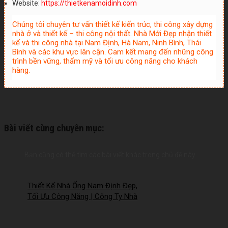
Website:
https://thietkenamoidinh.com
Chúng tôi chuyên tư vấn thiết kế kiến trúc, thi công xây dựng
nhà ở và thiết kế – thi công nội thất. Nhà Mới Đẹp nhận thiết
kế và thi công nhà tại Nam Định, Hà Nam, Ninh Bình, Thái
Bình và các khu vực lân cận. Cam kết mang đến những công
trình bền vững, thẩm mỹ và tối ưu công năng cho khách
hàng.
Bài viết cùng chuyên mục:
Bạn cũng có thể tìm các bài viết khác trong chủ đề này
Thiết Kế Nhà Ống Nam Định Đẹp,
Tối Ưu Công Năng | Công Ty Nhà
Mới – 2026Nm257