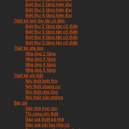
Biệt thự 2 tầng hiện đại
Biệt thự 3 tầng hiện đại
Biệt thự 4 tầng hiện đại
Thiết kế biệt thự tân cổ điển
Biệt thự 2 tầng tân cổ điển
Biệt thự 3 tầng tân cổ điển
Biệt thự 4 tầng tân cổ điển
Biệt thự 5 tầng tân cổ điển
Thiết kế nhà ống
Nhà ống 2 tầng
Nhà ống 3 tầng
Nhà ống 4 tầng
Nhà ống 5 tầng
Thiết kế nội thất
Nội thất biệt thự
Nội thất chung cư
Nội thất nhà ống
Nội thất văn phòng
Báo giá
Xây nhà trọn gói
Thi công nội thất
Báo giá thiết kế nhà
Báo giá cải tạo nhà cũ