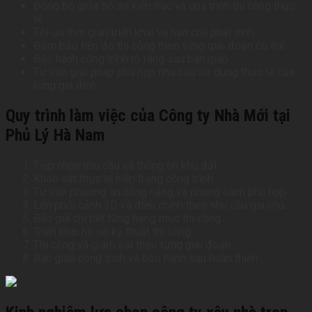
Đồng bộ giữa hồ sơ kiến trúc và quá trình thi công thực
tế
Tối ưu thời gian triển khai và hạn chế phát sinh
Đảm bảo tiến độ thi công theo từng giai đoạn cụ thể
Bảo hành công trình rõ ràng sau bàn giao
Tư vấn giải pháp phù hợp nhu cầu sử dụng thực tế của
từng gia đình
Quy trình làm việc của Công ty Nhà Mới tại
Phủ Lý Hà Nam
Tiếp nhận nhu cầu và thông tin khu đất
Khảo sát thực tế hiện trạng công trình
Tư vấn phương án công năng và phong cách phù hợp
Lên phối cảnh 3D và điều chỉnh theo nhu cầu gia chủ
Báo giá chi tiết từng hạng mục thi công
Triển khai hồ sơ kỹ thuật thi công
Thi công và giám sát theo từng giai đoạn
Bàn giao công trình và bảo hành sau hoàn thiện