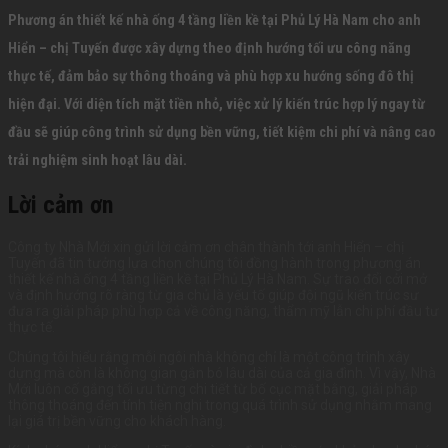
Phương án thiết kế nhà ống 4 tầng liền kề tại Phủ Lý Hà Nam cho anh
Hiển – chị Tuyến được xây dựng theo định hướng tối ưu công năng
thực tế, đảm bảo sự thông thoáng và phù hợp xu hướng sống đô thị
hiện đại. Với diện tích mặt tiền nhỏ, việc xử lý kiến trúc hợp lý ngay từ
đầu sẽ giúp công trình sử dụng bền vững, tiết kiệm chi phí và nâng cao
trải nghiệm sinh hoạt lâu dài.
Lời cảm ơn
Công ty Nhà Mới xin gửi lời cảm ơn chân thành tới anh Hiển – chị
Tuyến đã tin tưởng lựa chọn chúng tôi đồng hành trong phương án
thiết kế nhà ống 4 tầng liền kề tại Phủ Lý Hà Nam. Sự trao đổi cởi mở
và định hướng rõ ràng từ gia chủ là yếu tố giúp đội ngũ kiến trúc sư
đưa ra giải pháp phù hợp cả về công năng, thẩm mỹ lẫn chi phí đầu tư
thực tế.
Chúng tôi hiểu rằng mỗi ngôi nhà không chỉ là một công trình xây
dựng mà còn là không gian gắn bó lâu dài của cả gia đình. Vì vậy, Nhà
Mới luôn cố gắng tối ưu từng chi tiết từ bố cục mặt bằng, giải pháp
thông thoáng đến tính tiện nghi trong quá trình sử dụng nhằm mang
lại giá trị bền vững cho khách hàng.