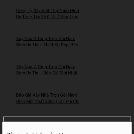
Định
Công Ty Xây Biệt Thự Nam Định
Uy Tín – Thiết Kế Thi Công Trọn
Gói Chuyên Nghiệp –
2026NM253
Xây Nhà 3 Tầng Trọn Gói Nam
Định Uy Tín – Thiết Kế Đẹp, Báo
Giá Mới Nhất 2026 – 2026NM252
Xây Nhà 2 Tầng Trọn Gói Nam
Định Uy Tín – Báo Giá Mới Nhất
2026 – 2026NM251
Báo Giá Xây Nhà Trọn Gói Nam
Định Mới Nhất 2026 | Chi Phí Chi
Tiết, Minh Bạch – 2026NM250