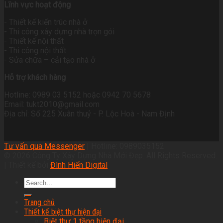
Lĩnh vực hoạt động
- Thiết kế kiến trúc nhà ở
- Thi công xây dựng nhà trọn gói
- Thiết kế nội thất
- Thi công nội thất
- Sửa chữa – cải tạo nhà ở
Hỗ trợ khách hàng
Hotline: 0989 03 5152 hoặc 0942 70 5678
Email: tukt2010@gmail.com
Địa chỉ: Số 225 Xuân thuỷ - P. Lộc Hoà - Nam Định
Tư vấn qua Messenger
| Hotline: 0989035152
© 2026 Công Ty Xây Dựng Nhà Mới Đẹp. All Rights Reserved.
| Thiết kế bởi
Đình Hiển Digital
Trang chủ
Thiết kế biệt thự hiện đại
Biệt thự 1 tầng hiện đại