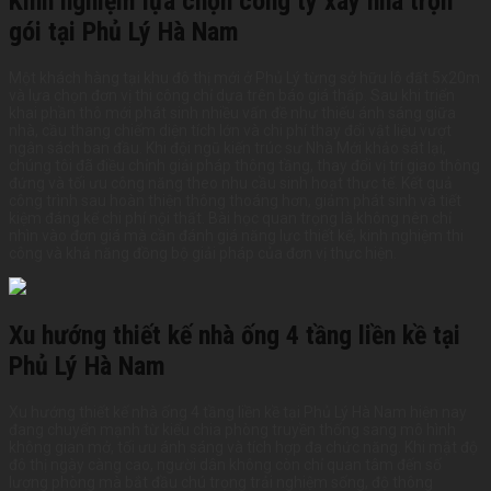
Kinh nghiệm lựa chọn công ty xây nhà trọn
gói tại Phủ Lý Hà Nam
Một khách hàng tại khu đô thị mới ở Phủ Lý từng sở hữu lô đất 5x20m
và lựa chọn đơn vị thi công chỉ dựa trên báo giá thấp. Sau khi triển
khai phần thô mới phát sinh nhiều vấn đề như thiếu ánh sáng giữa
nhà, cầu thang chiếm diện tích lớn và chi phí thay đổi vật liệu vượt
ngân sách ban đầu. Khi đội ngũ kiến trúc sư Nhà Mới khảo sát lại,
chúng tôi đã điều chỉnh giải pháp thông tầng, thay đổi vị trí giao thông
đứng và tối ưu công năng theo nhu cầu sinh hoạt thực tế. Kết quả
công trình sau hoàn thiện thông thoáng hơn, giảm phát sinh và tiết
kiệm đáng kể chi phí nội thất. Bài học quan trọng là không nên chỉ
nhìn vào đơn giá mà cần đánh giá năng lực thiết kế, kinh nghiệm thi
công và khả năng đồng bộ giải pháp của đơn vị thực hiện.
Xu hướng thiết kế nhà ống 4 tầng liền kề tại
Phủ Lý Hà Nam
Xu hướng thiết kế nhà ống 4 tầng liền kề tại Phủ Lý Hà Nam hiện nay
đang chuyển mạnh từ kiểu chia phòng truyền thống sang mô hình
không gian mở, tối ưu ánh sáng và tích hợp đa chức năng. Khi mật độ
đô thị ngày càng cao, người dân không còn chỉ quan tâm đến số
lượng phòng mà bắt đầu chú trọng trải nghiệm sống, độ thông