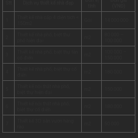
Đơn vị
Đơn giá
Stt
Dịch vụ thiết kế nhà đẹp
tính
(VNĐ)
Thiết kế nhà cấp 4 diện tích <
1
Gói
14.000.000
150m2
Thiết kế nhà phố, biệt thự
80.000 –
2
m2
phố hiện đại
100.000
Thiết kế nhà phố, biệt thự tân
100.000 –
3
m2
cổ điển
150.000
Thiết kế nhà phố, biệt thự cổ
4
m2
180.000
điển
Thiết kế nội thất nhà phố,
5
m2
150.000
biệt thự hiện đại
Thiết kế nội thất nhà phố,
6
m2
180.000
biệt thự cổ điển
Thiết kế 3D sân vườn hàng
7
m2
50.000
rào