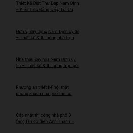
Thiết Kế Biệt Thự Đẹp Nam Định
– Kiến Trúc Đẳng Cấp, Tối Ưu
Công Năng – 2026NM256
Đơn vị xây dựng Nam Định uy tín
– Thiết kế & thi công nhà trọn
gói | Công ty Nhà Mới –
2026NM255
Nhà thầu xây nhà Nam Định uy
tín – Thiết kế & thi công trọn gói
– 2026NM254
Phương án thiết kế nội thất
phòng khách nhà phố tân cổ
điển cho Anh Hào tại Hà Nam
Cập nhật thi công nhà phố 3
tầng tân cổ điển Anh Thanh –
Chị Thúy tại Hồng Quang, Nam