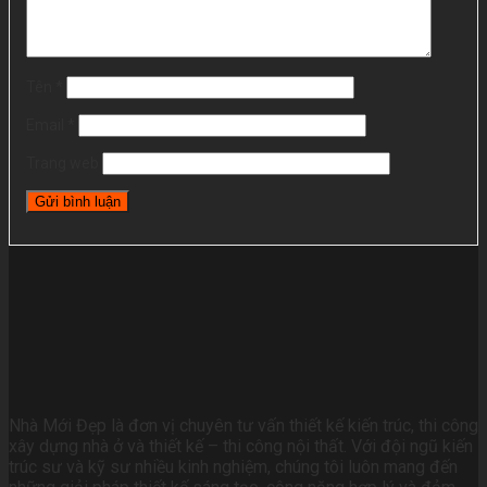
Tên
*
Email
*
Trang web
Nhà Mới Đẹp là đơn vị chuyên tư vấn thiết kế kiến trúc, thi công
xây dựng nhà ở và thiết kế – thi công nội thất. Với đội ngũ kiến
trúc sư và kỹ sư nhiều kinh nghiệm, chúng tôi luôn mang đến