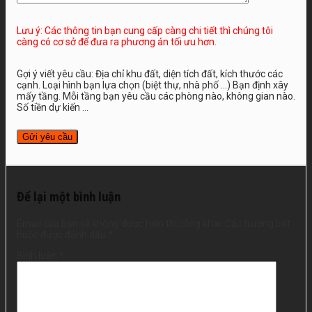
Lưu ý: Các thông tin bạn cung cấp càng chi tiết thì chúng tôi
càng có cơ sở để đưa ra phương án tối ưu hơn.
Gợi ý viết yêu cầu: Địa chỉ khu đất, diện tích đất, kích thước các
cạnh. Loại hình bạn lựa chọn (biệt thự, nhà phố …) Bạn định xây
mấy tầng. Mỗi tầng bạn yêu cầu các phòng nào, không gian nào.
Số tiền dự kiến ...
Để lại một bình luận
Email của bạn sẽ không được hiển thị công khai.
Các trường bắt
buộc được đánh dấu
*
Bình luận
*