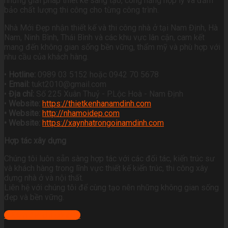
những giải pháp thiết kế sáng tạo, công năng hợp lý và đảm
bảo chất lượng thi công cho từng công trình.
Nhà Mới Đẹp nhận thiết kế và thi công nhà ở tại Nam Định, Hà
Nam, Ninh Bình, Thái Bình và các khu vực lân cận, cam kết
mang đến không gian sống bền vững, thẩm mỹ và phù hợp với
nhu cầu của khách hàng.
•
Hotline:
0989 03 5152 hoặc 0942 70 5678
•
Email:
tukt2010@gmail.com
•
Địa chỉ:
Số 225 Xuân Thuỷ - P.Lộc Hoà - Nam Định
•
Website:
https://thietkenhanamdinh.com
• Website:
http://nhamoidep.com
• Website:
https://xaynhatrongoinamdinh.com
Hợp tác xây dựng
Chúng tôi luôn sẵn sàng hợp tác với các đối tác, kiến trúc sư
và khách hàng trong lĩnh vực thiết kế kiến trúc, thi công xây
dựng nhà ở và nội thất.
Liên hệ với chúng tôi để cùng tạo nên những không gian sống
đẹp và bền vững.
+ Xem địa chỉ công ty