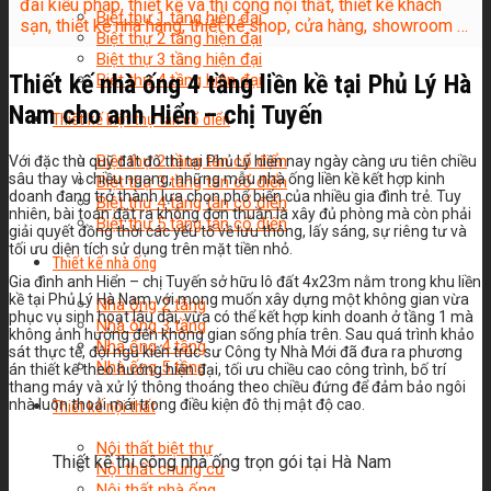
đài kiểu pháp, thiết kế và thi công nội thất, thiết kế khách
Biệt thự 1 tầng hiện đại
sạn, thiết kế nhà hàng, thiết kế shop, cửa hàng, showroom …
Biệt thự 2 tầng hiện đại
Biệt thự 3 tầng hiện đại
Thiết kế nhà ống 4 tầng liền kề tại Phủ Lý Hà
Biệt thự 4 tầng hiện đại
Nam cho anh Hiển – chị Tuyến
Thiết kế biệt thự tân cổ điển
Biệt thự 2 tầng tân cổ điển
Với đặc thù quỹ đất đô thị tại Phủ Lý hiện nay ngày càng ưu tiên chiều
sâu thay vì chiều ngang, những mẫu nhà ống liền kề kết hợp kinh
Biệt thự 3 tầng tân cổ điển
doanh đang trở thành lựa chọn phổ biến của nhiều gia đình trẻ. Tuy
Biệt thự 4 tầng tân cổ điển
nhiên, bài toán đặt ra không đơn thuần là xây đủ phòng mà còn phải
Biệt thự 5 tầng tân cổ điển
giải quyết đồng thời các yếu tố về lưu thông, lấy sáng, sự riêng tư và
tối ưu diện tích sử dụng trên mặt tiền nhỏ.
Thiết kế nhà ống
Gia đình anh Hiển – chị Tuyến sở hữu lô đất 4x23m nằm trong khu liền
kề tại Phủ Lý Hà Nam với mong muốn xây dựng một không gian vừa
Nhà ống 2 tầng
phục vụ sinh hoạt lâu dài, vừa có thể kết hợp kinh doanh ở tầng 1 mà
Nhà ống 3 tầng
không ảnh hưởng đến không gian sống phía trên. Sau quá trình khảo
Nhà ống 4 tầng
sát thực tế, đội ngũ kiến trúc sư Công ty Nhà Mới đã đưa ra phương
Nhà ống 5 tầng
án thiết kế theo hướng hiện đại, tối ưu chiều cao công trình, bố trí
thang máy và xử lý thông thoáng theo chiều đứng để đảm bảo ngôi
nhà luôn thoải mái trong điều kiện đô thị mật độ cao.
Thiết kế nội thất
Nội thất biệt thự
Thiết kế thi công nhà ống trọn gói tại Hà Nam
Nội thất chung cư
Nội thất nhà ống