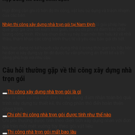
Hợp đồng cần ghi rõ tiến độ thi công, vật liệu sử dụng và trách nhiệm
của các bên.
Nhận thi công xây dựng nhà trọn gói tại Nam Định
là giải pháp hiệu
quả giúp gia chủ tiết kiệm thời gian, tối ưu chi phí và đảm bảo chất
lượng công trình. Khi lựa chọn dịch vụ này, bạn nên tìm hiểu kỹ về nhà
thầu, tham khảo các công trình thực tế và yêu cầu báo giá chi tiết.
Nếu bạn đang có kế hoạch xây dựng nhà ở trong thời gian tới, hãy liên
hệ đơn vị xây dựng uy tín để được tư vấn phương án thiết kế và thi
công phù hợp với nhu cầu.
Câu hỏi thường gặp về thi công xây dựng nhà
trọn gói
Thi công xây dựng nhà trọn gói là gì
Đây là dịch vụ mà một đơn vị xây dựng đảm nhận toàn bộ quá
trình xây dựng từ thiết kế, thi công phần thô đến hoàn thiện
công trình.
Chi phí thi công nhà trọn gói được tính như thế nào
Chi phí thường được tính theo diện tích xây dựng nhân với đơn
giá trên mỗi mét vuông tùy theo gói vật liệu.
Thi công nhà trọn gói mất bao lâu