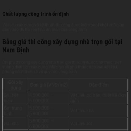
Chất lượng công trình ổn định
Vật liệu xây dựng và kỹ thuật thi công được kiểm soát chặt chẽ giúp
đảm bảo độ bền và tính an toàn của công trình.
Bảng giá thi công xây dựng nhà trọn gói tại
Nam Định
Chi phí thi công xây dựng nhà trọn gói thường được tính theo mét
vuông diện tích xây dựng. Mức giá sẽ phụ thuộc vào loại vật liệu,
phong cách thiết kế và quy mô công trình.
Gói xây
Đơn giá (VNĐ/m2)
Đặc điểm
dựng
Gói tiết
4.500.000 –
Vật liệu cơ bản, thiết kế đơn
kiệm
5.000.000
giản
Gói trung
5.000.000 –
Vật liệu khá
bình
5.800.000
5.800.000 –
Gói khá
Vật liệu tốt
6.800.000