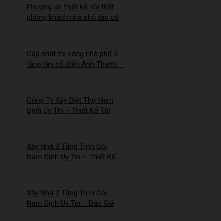
Phương án thiết kế nội thất
phòng khách nhà phố tân cổ
điển cho Anh Hào tại Hà Nam
Cập nhật thi công nhà phố 3
tầng tân cổ điển Anh Thanh –
Chị Thúy tại Hồng Quang,
Nam Định
Công Ty Xây Biệt Thự Nam
Định Uy Tín – Thiết Kế Thi
Công Trọn Gói Chuyên
Nghiệp – 2026NM253
Xây Nhà 3 Tầng Trọn Gói
Nam Định Uy Tín – Thiết Kế
Đẹp, Báo Giá Mới Nhất 2026 –
2026NM252
Xây Nhà 2 Tầng Trọn Gói
Nam Định Uy Tín – Báo Giá
Mới Nhất 2026 – 2026NM251