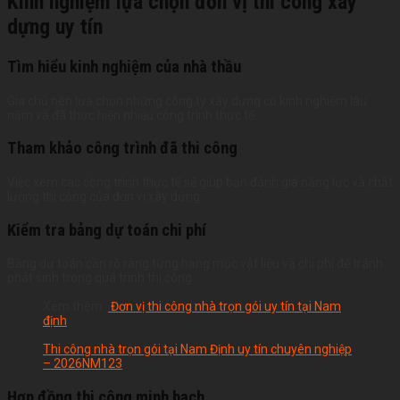
Kinh nghiệm lựa chọn đơn vị thi công xây
dựng uy tín
Tìm hiểu kinh nghiệm của nhà thầu
Gia chủ nên lựa chọn những công ty xây dựng có kinh nghiệm lâu
năm và đã thực hiện nhiều công trình thực tế.
Tham khảo công trình đã thi công
Việc xem các công trình thực tế sẽ giúp bạn đánh giá năng lực và chất
lượng thi công của đơn vị xây dựng.
Kiểm tra bảng dự toán chi phí
Bảng dự toán cần rõ ràng từng hạng mục vật liệu và chi phí để tránh
phát sinh trong quá trình thi công.
Xem thêm :
Đơn vị thi công nhà trọn gói uy tín tại Nam
định
Thi công nhà trọn gói tại Nam Định uy tín chuyên nghiệp
– 2026NM123
Hợp đồng thi công minh bạch