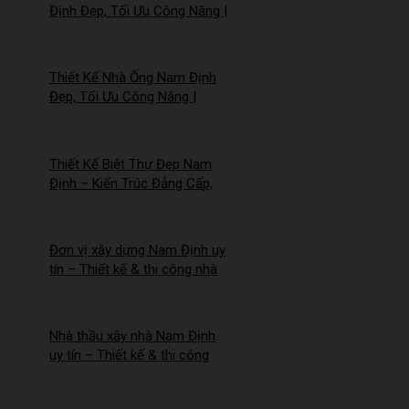
Định Đẹp, Tối Ưu Công Năng |
Công Ty Nhà Mới –
2026NM258
Thiết Kế Nhà Ống Nam Định
Đẹp, Tối Ưu Công Năng |
Công Ty Nhà Mới –
2026Nm257
Thiết Kế Biệt Thự Đẹp Nam
Định – Kiến Trúc Đẳng Cấp,
Tối Ưu Công Năng –
2026NM256
Đơn vị xây dựng Nam Định uy
tín – Thiết kế & thi công nhà
trọn gói | Công ty Nhà Mới –
2026NM255
Nhà thầu xây nhà Nam Định
uy tín – Thiết kế & thi công
trọn gói – 2026NM254