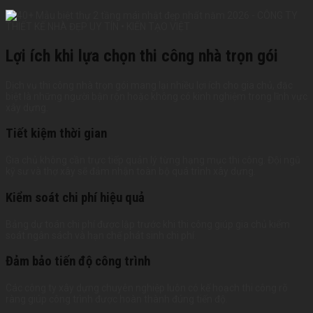
Lợi ích khi lựa chọn thi công nhà trọn gói
Dịch vụ thi công nhà trọn gói mang lại nhiều lợi ích cho gia chủ, đặc
biệt là những người bận rộn hoặc không có kinh nghiệm trong lĩnh vực
xây dựng.
Tiết kiệm thời gian
Gia chủ không cần trực tiếp quản lý từng hạng mục thi công. Đội ngũ
kỹ sư và thợ xây sẽ đảm nhận toàn bộ quá trình xây dựng.
Kiểm soát chi phí hiệu quả
Bảng dự toán chi phí được lập trước khi thi công giúp gia chủ kiểm
soát ngân sách và hạn chế phát sinh chi phí.
Đảm bảo tiến độ công trình
Các công ty xây dựng chuyên nghiệp luôn có kế hoạch thi công rõ
ràng giúp công trình được hoàn thành đúng tiến độ.