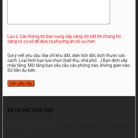
Lưu ý: Các thông tin bạn cung cấp càng chi tiết thì chúng tôi
càng có cơ sở để đưa ra phương án tối ưu hơn.
Gợi ý viết yêu cầu: Địa chỉ khu đất, diện tích đất, kích thước các
cạnh. Loại hình bạn lựa chọn (biệt thự, nhà phố …) Bạn định xây
mấy tầng. Mỗi tầng bạn yêu cầu các phòng nào, không gian nào.
Số tiền dự kiến ...
Để lại một bình luận
Email của bạn sẽ không được hiển thị công khai.
Các trường bắt
buộc được đánh dấu
*
Bình luận
*