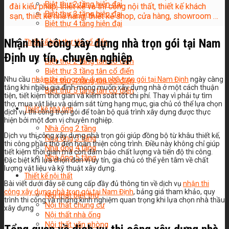
Biệt thự 2 tầng hiện đại
đài kiểu pháp, thiết kế và thi công nội thất, thiết kế khách
Biệt thự 3 tầng hiện đại
sạn, thiết kế nhà hàng, thiết kế shop, cửa hàng, showroom …
Biệt thự 4 tầng hiện đại
Nhận thi công xây dựng nhà trọn gói tại Nam
Thiết kế biệt thự tân cổ điển
Định uy tín, chuyên nghiệp
Biệt thự 2 tầng tân cổ điển
Biệt thự 3 tầng tân cổ điển
Nhu cầu
nhận thi công xây dựng nhà trọn gói tại Nam Định
ngày càng
Biệt thự 4 tầng tân cổ điển
tăng khi nhiều gia đình mong muốn xây dựng nhà ở một cách thuận
Biệt thự 5 tầng tân cổ điển
tiện, tiết kiệm thời gian và kiểm soát tốt chi phí. Thay vì phải tự tìm
thợ, mua vật liệu và giám sát từng hạng mục, gia chủ có thể lựa chọn
Thiết kế nhà ống
dịch vụ thi công trọn gói để toàn bộ quá trình xây dựng được thực
hiện bởi một đơn vị chuyên nghiệp.
Nhà ống 2 tầng
Dịch vụ thi công xây dựng nhà trọn gói giúp đồng bộ từ khâu thiết kế,
Nhà ống 3 tầng
thi công phần thô đến hoàn thiện công trình. Điều này không chỉ giúp
Nhà ống 4 tầng
tiết kiệm thời gian mà còn đảm bảo chất lượng và tiến độ thi công.
Nhà ống 5 tầng
Đặc biệt khi lựa chọn đơn vị uy tín, gia chủ có thể yên tâm về chất
lượng vật liệu và kỹ thuật xây dựng.
Thiết kế nội thất
Bài viết dưới đây sẽ cung cấp đầy đủ thông tin về dịch vụ
nhận thi
công xây dựng nhà trọn gói tại Nam Định
, bảng giá tham khảo, quy
Nội thất biệt thự
trình thi công và những kinh nghiệm quan trọng khi lựa chọn nhà thầu
Nội thất chung cư
xây dựng
Nội thất nhà ống
Nội thất văn phòng