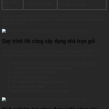
Gói cao
7.000.000 trở lên
Vật liệu cao cấp
cấp
Mức giá trên chỉ mang tính tham khảo. Chi phí thực tế sẽ phụ thuộc
vào diện tích xây dựng, kiểu mái, số tầng và vật liệu hoàn thiện mà gia
chủ lựa chọn.
Quy trình thi công xây dựng nhà trọn gói
Các đơn vị xây dựng chuyên nghiệp thường áp dụng quy trình thi
công rõ ràng nhằm đảm bảo chất lượng và tiến độ công trình.
Khảo sát hiện trạng và tư vấn phương án xây dựng
Thiết kế bản vẽ kiến trúc và kỹ thuật
Lập dự toán chi phí chi tiết
Ký hợp đồng thi công
Thi công phần móng và phần thô
Thi công hoàn thiện
Nghiệm thu và bàn giao công trình