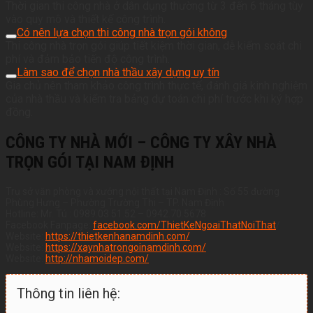
Thời gian thi công nhà ở dân dụng thường từ 3 đến 6 tháng tùy
vào quy mô và thiết kế công trình.
Có nên lựa chọn thi công nhà trọn gói không
Thi công nhà trọn gói giúp tiết kiệm thời gian, dễ kiểm soát chi
phí và đảm bảo tiến độ công trình.
Làm sao để chọn nhà thầu xây dựng uy tín
Gia chủ nên tham khảo công trình thực tế, đánh giá kinh nghiệm
của nhà thầu và kiểm tra bảng dự toán chi phí trước khi ký hợp
đồng.
CÔNG TY NHÀ MỚI – CÔNG TY XÂY NHÀ
TRỌN GÓI TẠI NAM ĐỊNH
Trụ sở văn phòng và xưởng nội thất tại Nam Định : Số 55 đường
Phùng Hưng – Phường Trường Thi – TP. Nam Định
Hotline: Mr. Tú : 0989.03.51.52 – 0942.70.5678
Facebook Fanpage:
facebook.com/ThietKeNgoaiThatNoiThat
/
Website:
https://thietkenhanamdinh.com/
Website:
https://xaynhatrongoinamdinh.com/
Website:
http://nhamoidep.com/
Thông tin liên hệ: