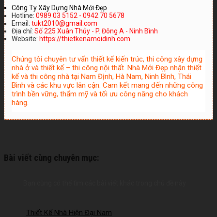
Công Ty Xây Dựng Nhà Mới Đẹp
Hotline:
0989 03 5152 - 0942 70 5678
Email:
tukt2010@gmail.com
Địa chỉ:
Số 225 Xuân Thủy - P. Đông A - Ninh Bình
Website:
https://thietkenamoidinh.com
Chúng tôi chuyên tư vấn thiết kế kiến trúc, thi công xây dựng
nhà ở và thiết kế – thi công nội thất. Nhà Mới Đẹp nhận thiết
kế và thi công nhà tại Nam Định, Hà Nam, Ninh Bình, Thái
Bình và các khu vực lân cận. Cam kết mang đến những công
trình bền vững, thẩm mỹ và tối ưu công năng cho khách
hàng.
Bài viết cùng chuyên mục:
Bạn cũng có thể tìm các bài viết khác trong chủ đề này
Thiết Kế Nhà Hiện Đại Nam