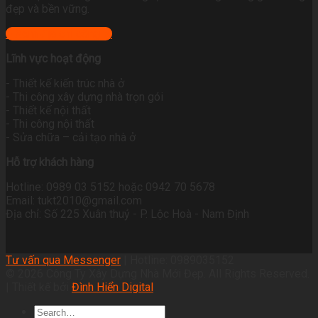
đẹp và bền vững.
+ Xem địa chỉ công ty
Lĩnh vực hoạt động
- Thiết kế kiến trúc nhà ở
- Thi công xây dựng nhà trọn gói
- Thiết kế nội thất
- Thi công nội thất
- Sửa chữa – cải tạo nhà ở
Hỗ trợ khách hàng
Hotline: 0989 03 5152 hoặc 0942 70 5678
Email: tukt2010@gmail.com
Địa chỉ: Số 225 Xuân thuỷ - P. Lộc Hoà - Nam Định
Tư vấn qua Messenger
| Hotline: 0989035152
© 2026 Công Ty Xây Dựng Nhà Mới Đẹp. All Rights Reserved.
| Thiết kế bởi
Đình Hiển Digital