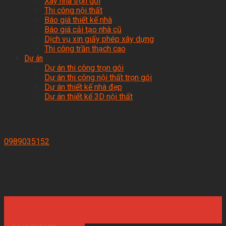
Xây nhà trọn gói
Thi công nội thất
Báo giá thiết kế nhà
Báo giá cải tạo nhà cũ
Dịch vụ xin giấy phép xây dựng
Thi công trần thạch cao
Dự án
Dự án thi công trọn gói
Dự án thi công nội thất trọn gói
Dự án thiết kế nhà đẹp
Dự án thiết kế 3D nội thất
0989035152