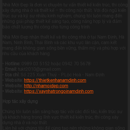
Nhà Mới Đẹp là đơn vị chuyên tư vấn thiết kế kiến trúc, thi công
xây dựng nhà ở và thiết kế – thi công nội thất. Với đội ngũ kiến
trúc sư và kỹ sư nhiều kinh nghiệm, chúng tôi luôn mang đến
những giải pháp thiết kế sáng tạo, công năng hợp lý và đảm
bảo chất lượng thi công cho từng công trình.
Nhà Mới Đẹp nhận thiết kế và thi công nhà ở tại Nam Định, Hà
Nam, Ninh Bình, Thái Bình và các khu vực lân cận, cam kết
mang đến không gian sống bền vững, thẩm mỹ và phù hợp với
nhu cầu của khách hàng.
•
Hotline:
0989 03 5152 hoặc 0942 70 5678
•
Email:
tukt2010@gmail.com
•
Địa chỉ:
Số 225 Xuân Thuỷ - P.Lộc Hoà - Nam Định
•
Website:
https://thietkenhanamdinh.com
• Website:
http://nhamoidep.com
• Website:
https://xaynhatrongoinamdinh.com
Hợp tác xây dựng
Chúng tôi luôn sẵn sàng hợp tác với các đối tác, kiến trúc sư
và khách hàng trong lĩnh vực thiết kế kiến trúc, thi công xây
dựng nhà ở và nội thất.
Liên hệ với chúng tôi để cùng tạo nên những không gian sống