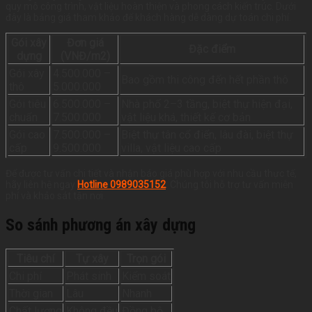
quy mô công trình, vật liệu hoàn thiện và phong cách kiến trúc. Dưới
đây là bảng giá tham khảo để khách hàng dễ dàng dự toán chi phí.
Gói xây
Đơn giá
Đặc điểm
dựng
(VNĐ/m2)
Gói xây
4.500.000 –
Bao gồm thi công đến hết phần thô
thô
5.000.000
Gói tiêu
6.500.000 –
Nhà phố 2–3 tầng, biệt thự hiện đại,
chuẩn
7.500.000
vật liệu khá, thiết kế cơ bản
Gói cao
7.500.000 –
Biệt thự tân cổ điển, lâu đài, biệt thự
cấp
9.500.000
villa, vật liệu cao cấp
Để được tư vấn chi tiết và nhận báo giá phù hợp với nhu cầu thực tế,
hãy liên hệ ngay
Hotline 0989035152
. Chúng tôi hỗ trợ tư vấn miễn
phí và khảo sát tận nơi.
So sánh phương án xây dựng
Tiêu chí
Tự xây
Trọn gói
Chi phí
Phát sinh
Kiểm soát
Thời gian
Lâu
Nhanh
Chất lượng
Không đều
Đồng bộ