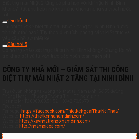
Biệt thự mái Nhật 2 tầng có phù hợp với khí hậu Ninh Bình
không? Rất phù hợp nhờ khả năng chống nóng và thoát nước
tốt.
Câu hỏi 4
Chi phí thiết kế biệt thự mái Nhật 2 tầng tại Ninh Bình được
tính như thế nào? Tùy theo diện tích, phong cách kiến trúc và
yêu cầu hồ sơ thiết kế.
Câu hỏi 5
Có hỗ trợ khảo sát thực tế tại Ninh Bình không? Chúng tôi hỗ
trợ khảo sát và tư vấn trực tiếp hoàn toàn miễn phí.
CÔNG TY NHÀ MỚI – GIÁM SÁT THI CÔNG
BIỆT THỰ MÁI NHẬT 2 TẦNG TẠI NINH BÌNH
Trụ sở văn phòng và xưởng nội thất tại Nam Định: Số 55 đường
Phùng Hưng – Phường Trường Thi – TP Nam Định
Hotline: Mr Tú 0989.03.51.52 – 0942.70.5678
Facebook
Fanpage:
https://facebook.com/ThietKeNgoaiThatNoiThat/
Website:
https://thietkenhanamdinh.com/
Website:
https://xaynhatrongoinamdinh.com/
Website:
http://nhamoidep.com/