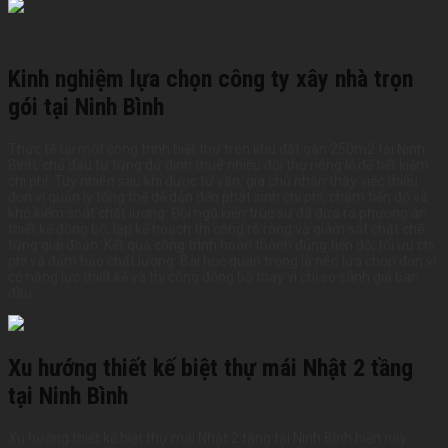
Kinh nghiệm lựa chọn công ty xây nhà trọn
gói tại Ninh Bình
Thực tế tại một công trình biệt thự trên khu đất gần 250m2 tại Ninh
Bình, chủ đầu tư từng dự định thuê nhiều đội thợ riêng lẻ để tiết kiệm
chi phí. Tuy nhiên sau khi được tư vấn, gia chủ nhận thấy việc thiếu
đơn vị quản lý tổng thể dễ dẫn đến phát sinh chi phí, chậm tiến độ và
khó kiểm soát chất lượng. Đội ngũ kiến trúc sư đã đưa ra phương án
thiết kế đồng bộ, lập kế hoạch thi công rõ ràng và giám sát chặt chẽ
từng giai đoạn. Kết quả công trình hoàn thành đúng tiến độ, tối ưu chi
phí và đảm bảo chất lượng. Bài học quan trọng là nên lựa chọn đơn vị
có năng lực thiết kế và thi công đồng bộ thay vì chỉ so sánh giá ban
đầu.
Xu hướng thiết kế biệt thự mái Nhật 2 tầng
tại Ninh Bình
Xu hướng thiết kế biệt thự mái Nhật 2 tầng tại Ninh Bình hiện nay