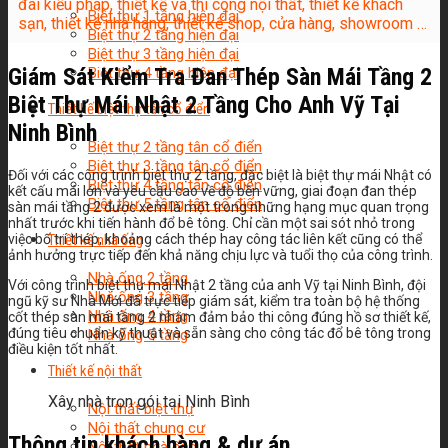
đài kiểu pháp, thiết kế và thi công nội thất, thiết kế khách
Biệt thự 1 tầng hiện đại
sạn, thiết kế nhà hàng, thiết kế shop, cửa hàng, showroom …
Biệt thự 2 tầng hiện đại
Biệt thự 3 tầng hiện đại
Giám Sát Kiểm Tra Đan Thép Sàn Mái Tầng 2
Biệt thự 4 tầng hiện đại
Biệt Thự Mái Nhật 2 Tầng Cho Anh Vỹ Tại
Thiết kế biệt thự tân cổ điển
Ninh Bình
Biệt thự 2 tầng tân cổ điển
Biệt thự 3 tầng tân cổ điển
Đối với các công trình biệt thự 2 tầng, đặc biệt là biệt thự mái Nhật có
Biệt thự 4 tầng tân cổ điển
kết cấu mái lớn và yêu cầu cao về độ bền vững, giai đoạn đan thép
Biệt thự 5 tầng tân cổ điển
sàn mái tầng 2 được xem là một trong những hạng mục quan trọng
nhất trước khi tiến hành đổ bê tông. Chỉ cần một sai sót nhỏ trong
việc bố trí thép, khoảng cách thép hay công tác liên kết cũng có thể
Thiết kế nhà ống
ảnh hưởng trực tiếp đến khả năng chịu lực và tuổi thọ của công trình.
Nhà ống 2 tầng
Với công trình biệt thự mái Nhật 2 tầng của anh Vỹ tại Ninh Bình, đội
Nhà ống 3 tầng
ngũ kỹ sư Nhà Mới đã trực tiếp giám sát, kiểm tra toàn bộ hệ thống
Nhà ống 4 tầng
cốt thép sàn mái tầng 2 nhằm đảm bảo thi công đúng hồ sơ thiết kế,
đúng tiêu chuẩn kỹ thuật và sẵn sàng cho công tác đổ bê tông trong
Nhà ống 5 tầng
điều kiện tốt nhất.
Thiết kế nội thất
Xây nhà trọn gói tại Ninh Bình
Nội thất biệt thự
Nội thất chung cư
Thông tin khách hàng & dự án
Nội thất nhà ống