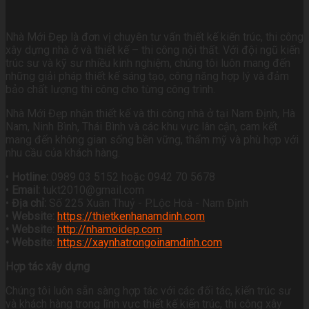
Nhà Mới Đẹp là đơn vị chuyên tư vấn thiết kế kiến trúc, thi công
xây dựng nhà ở và thiết kế – thi công nội thất. Với đội ngũ kiến
trúc sư và kỹ sư nhiều kinh nghiệm, chúng tôi luôn mang đến
những giải pháp thiết kế sáng tạo, công năng hợp lý và đảm
bảo chất lượng thi công cho từng công trình.
Nhà Mới Đẹp nhận thiết kế và thi công nhà ở tại Nam Định, Hà
Nam, Ninh Bình, Thái Bình và các khu vực lân cận, cam kết
mang đến không gian sống bền vững, thẩm mỹ và phù hợp với
nhu cầu của khách hàng.
•
Hotline:
0989 03 5152 hoặc 0942 70 5678
•
Email:
tukt2010@gmail.com
•
Địa chỉ:
Số 225 Xuân Thuỷ - P.Lộc Hoà - Nam Định
•
Website:
https://thietkenhanamdinh.com
• Website:
http://nhamoidep.com
• Website:
https://xaynhatrongoinamdinh.com
Hợp tác xây dựng
Chúng tôi luôn sẵn sàng hợp tác với các đối tác, kiến trúc sư
và khách hàng trong lĩnh vực thiết kế kiến trúc, thi công xây