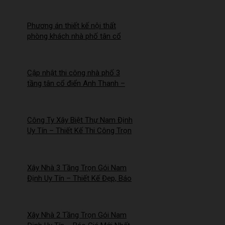
Phương án thiết kế nội thất
phòng khách nhà phố tân cổ
điển cho Anh Hào tại Hà Nam
Cập nhật thi công nhà phố 3
tầng tân cổ điển Anh Thanh –
Chị Thúy tại Hồng Quang, Nam
Định
Công Ty Xây Biệt Thự Nam Định
Uy Tín – Thiết Kế Thi Công Trọn
Gói Chuyên Nghiệp –
2026NM253
Xây Nhà 3 Tầng Trọn Gói Nam
Định Uy Tín – Thiết Kế Đẹp, Báo
Giá Mới Nhất 2026 – 2026NM252
Xây Nhà 2 Tầng Trọn Gói Nam