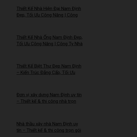
Thiết Kế Nhà Hiện Đại Nam Định
Đẹp, Tối Ưu Công Năng | Công
Ty Nhà Mới – 2026NM258
Thiết Kế Nhà Ống Nam Định Đẹp,
Tối Ưu Công Năng | Công Ty Nhà
Mới – 2026Nm257
Thiết Kế Biệt Thự Đẹp Nam Định
– Kiến Trúc Đẳng Cấp, Tối Ưu
Công Năng – 2026NM256
Đơn vị xây dựng Nam Định uy tín
– Thiết kế & thi công nhà trọn
gói | Công ty Nhà Mới –
2026NM255
Nhà thầu xây nhà Nam Định uy
tín – Thiết kế & thi công trọn gói
– 2026NM254