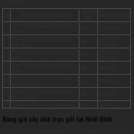
dụng lâu dài.
Đơn vị
Stt
Dịch vụ thiết kế nhà đẹp
Đơn giá (VNĐ)
tính
Thiết kế nhà cấp 4 diện tích <
1
Gói
14.000.000
150m2
Thiết kế nhà phố, biệt thự phố
80.000 –
2
m2
hiện đại
100.000
Thiết kế nhà phố, biệt thự tân cổ
100.000 –
3
m2
điển
150.000
Thiết kế nhà phố, biệt thự cổ
4
m2
180.000
điển
Thiết kế nội thất nhà phố, biệt
5
m2
150.000
thự hiện đại
Thiết kế nội thất nhà phố, biệt
6
m2
180.000
thự cổ điển
7
Thiết kế 3D sân vườn hàng rào
m2
50.000
Bảng giá xây nhà trọn gói tại Ninh Bình
Mức giá xây dựng tại Ninh Bình hiện nay có sự khác nhau tùy theo