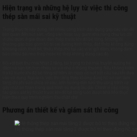
Hiện trạng và những hệ lụy từ việc thi công
thép sàn mái sai kỹ thuật
Trong thực tế xây dựng, rất nhiều công trình dân dụng gặp các vấn đề
liên quan đến nứt sàn, võng sàn hoặc suy giảm khả năng chịu lực chỉ
vì chủ quan ở giai đoạn đan thép trước khi đổ bê tông. Những lỗi
thường gặp bao gồm bố trí sai đường kính thép, đặt thép không đúng
khoảng cách thiết kế, thiếu thép mũ tại các vị trí gối dầm, không đảm
bảo chiều dài neo thép hoặc kê thép không đúng cao độ.
Đối với biệt thự mái Nhật 2 tầng, tải trọng từ hệ mái truyền xuống hệ
dầm và sàn lớn hơn nhiều so với nhà ở thông thường. Nếu không kiểm
tra kỹ trước khi đổ bê tông sẽ tiềm ẩn nguy cơ nứt kết cấu sau khi đưa
vào sử dụng. Ngoài ra, việc thi công thép không đúng hồ sơ còn làm
tăng chi phí sửa chữa về sau, ảnh hưởng đến tuổi thọ công trình và
gây mất an toàn trong quá trình sử dụng lâu dài. Chính vì vậy, công
tác giám sát kỹ thuật trước khi đổ bê tông luôn được Nhà Mới thực
hiện theo quy trình nghiệm thu chặt chẽ.
Phương án thiết kế và giám sát thi công
Hệ thống thép sàn mái tầng 2 được bố trí theo đúng hồ sơ 