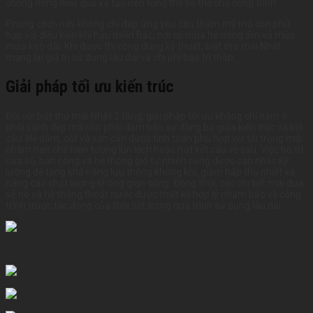
chống nóng hiệu quả và tạo nên tổng thể bề thế cho công trình.
Phong cách này không chỉ đáp ứng yêu cầu thẩm mỹ mà còn phù
hợp với điều kiện khí hậu miền Bắc, nơi có mùa hè nóng ẩm và mùa
mưa kéo dài. Khi được thi công đúng kỹ thuật, biệt thự mái Nhật
mang lại giá trị sử dụng lâu dài và chi phí bảo trì thấp.
Giải pháp tối ưu kiến trúc
Đối với biệt thự mái Nhật 2 tầng, giải pháp tối ưu không chỉ nằm ở
phối cảnh đẹp mà còn phải đảm bảo sự đồng bộ giữa kiến trúc và kết
cấu. Hệ dầm, cột và sàn cần được tính toán phù hợp với tải trọng mái
nhằm hạn chế hiện tượng lún lệch hoặc nứt kết cấu về sau. Việc bố trí
cửa sổ, ban công và hệ thông gió tự nhiên cũng được cân nhắc kỹ
lưỡng để tăng khả năng lưu thông không khí, giảm hấp thụ nhiệt và
nâng cao chất lượng không gian sống. Đồng thời, các chi tiết mái đua,
sê nô và hệ thống thoát nước được thiết kế hợp lý nhằm bảo vệ công
trình trước tác động của thời tiết trong quá trình sử dụng lâu dài.