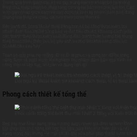
Trong quá trình giám sát, kỹ sư tập trung kiểm tra toàn bộ hệ thống
thép chủ, thép phân bố, thép tăng cường tại các vị trí chịu lực lớn. Các
vị trí giao nhau giữa dầm và sàn được rà soát kỹ nhằm đảm bảo đúng
chủng loại thép và chiều dài neo theo hồ sơ thiết kế.
Bên cạnh đó, công tác kê thép bằng con kê bê tông được kiểm tra
nhằm đảm bảo lớp bê tông bảo vệ đạt tiêu chuẩn. Khoảng cách giữa
các thanh thép được kiểm soát đồng đều, tránh hiện tượng tập trung
thép hoặc thiếu thép cục bộ gây ảnh hưởng đến khả năng chịu lực
của kết cấu sau này.
Toàn bộ cốp pha, hệ chống đỡ và lối đi phục vụ công tác đổ bê tông
cũng được rà soát trước khi nghiệm thu nhằm đảm bảo quá trình thi
công diễn ra liên tục, an toàn và đúng tiến độ.
Đội ngũ kỹ thuật kiểm tra khoảng cách thép, vị trí thép tă
Phong cách thiết kế tổng thể
Phối cảnh tổng thể biệt thự mái Nhật 2 tầng với kiến trúc h
Biệt thự mái Nhật đang là xu hướng được nhiều gia đình tại Ninh Bình
lựa chọn bởi khả năng kết hợp hài hòa giữa kiến trúc hiện đại và nét
sang trọng đặc trưng. Hệ mái có độ dốc vừa phải giúp thoát nước tốt,