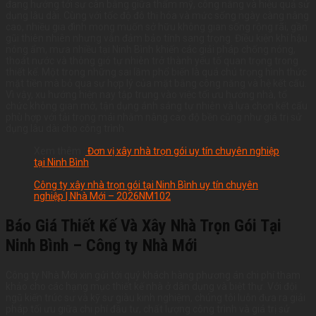
đang hướng tới sự cân bằng giữa thẩm mỹ, công năng và hiệu quả sử
dụng lâu dài. Cùng với tốc độ đô thị hóa và mức sống ngày càng nâng
cao, nhiều gia đình mong muốn sở hữu không gian sống rộng rãi, gần
gũi thiên nhiên nhưng vẫn đảm bảo tính sang trọng. Điều kiện khí hậu
nóng ẩm, mưa nhiều tại Ninh Bình khiến các giải pháp chống nóng,
thoát nước và thông gió tự nhiên trở thành yếu tố quan trọng trong
thiết kế. Một trong những sai lầm phổ biến là quá chú trọng hình thức
mặt tiền mà bỏ qua sự hợp lý của mặt bằng công năng và hệ kết cấu.
Vì vậy, xu hướng hiện nay tập trung vào việc tối ưu hướng nhà, tổ
chức không gian mở, tận dụng ánh sáng tự nhiên và lựa chọn kết cấu
phù hợp với tải trọng mái nhằm nâng cao độ bền cũng như giá trị sử
dụng lâu dài cho công trình.
Xem thêm :
Đơn vị xây nhà trọn gói uy tín chuyên nghiệp
tại Ninh Bình
Công ty xây nhà trọn gói tại Ninh Bình uy tín chuyên
nghiệp | Nhà Mới – 2026NM102
Báo Giá Thiết Kế Và Xây Nhà Trọn Gói Tại
Ninh Bình – Công ty Nhà Mới
Công ty Nhà Mới xin gửi tới quý khách hàng phương án chi phí tham
khảo cho các hạng mục thiết kế nhà ở dân dụng và biệt thự. Với đội
ngũ kiến trúc sư và kỹ sư giàu kinh nghiệm, chúng tôi luôn đưa ra giải
pháp tối ưu giữa chi phí đầu tư, chất lượng công trình và giá trị sử