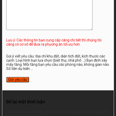
Lưu ý: Các thông tin bạn cung cấp càng chi tiết thì chúng tôi
càng có cơ sở để đưa ra phương án tối ưu hơn.
Gợi ý viết yêu cầu: Địa chỉ khu đất, diện tích đất, kích thước các
cạnh. Loại hình bạn lựa chọn (biệt thự, nhà phố …) Bạn định xây
mấy tầng. Mỗi tầng bạn yêu cầu các phòng nào, không gian nào.
Số tiền dự kiến ...
Để lại một bình luận
Email của bạn sẽ không được hiển thị công khai.
Các trường bắt
buộc được đánh dấu
*