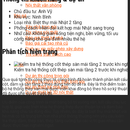
Nội thất văn phòng
Chủ đầu tư: Anh Vỹ
Báo giá
Khu vực: Ninh Bình
Loại nhà: Biệt thự mái Nhật 2 tầng
Xây nhà trọn gói
Phong cách: Hiện đại kết hợp mái Nhật sang trọng
Thi công nội thất
Nhu cầu: Không gian sống tiện nghi, bền vững, tối ưu
Báo giá thiết kế nhà
công năng cho gia đình nhiều thế hệ
Báo giá cải tạo nhà cũ
Dịch vụ xin giấy phép xây dựng
Phân tích hiện trạng
Thi công trần thạch cao
Dự án
Kiểm tra hệ thống cốt thép sàn mái tầng 2 trước khi nghiệ
Dự án thi công trọn gói
Qua quá trình thi công thực tế, công trình đã hoàn thành phần kết cấu
Dự án thi công nội thất trọn gói
cột, dầm và sàn tầng 2 theo đúng tiến độ đề ra. Đây là thời điểm toàn
Dự án thiết kế nhà đẹp
bộ hệ thống thép sàn mái được triển khai đồng bộ theo hồ sơ kỹ thuật
Dự án thiết kế 3D nội thất
đã được phê duyệt trước đó.
Ưu điểm của công trình là mặt bằng bố trí vuông vắn, kết cấu chịu lực
hợp lý, giúp việc triển khai hệ thống thép được thuận lợi và đảm bảo
khả năng chịu tải đồng đều. Tuy nhiên, do đây là biệt thự mái Nhật với
hệ mái có tải trọng lớn hơn nhà phố thông thường nên yêu cầu kiểm
tra thép dầm, thép sàn, thép tăng cường tại các vị trí giao nhau cần
được thực hiện nghiêm ngặt.