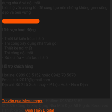
dựng nhà ở và nội thất.
Liên hệ với chúng tôi để cùng tạo nên những không gian sống
đẹp và bền vững.
+ Xem địa chỉ công ty
Lĩnh vực hoạt động
- Thiết kế kiến trúc nhà ở
- Thi công xây dựng nhà trọn gói
- Thiết kế nội thất
- Thi công nội thất
- Sửa chữa – cải tạo nhà ở
Hỗ trợ khách hàng
Hotline: 0989 03 5152 hoặc 0942 70 5678
Email: tukt2010@gmail.com
Địa chỉ: Số 225 Xuân thuỷ - P. Lộc Hoà - Nam Định
Tư vấn qua Messenger
| Hotline: 0989035152
© 2026 Công Ty Xây Dựng Nhà Mới Đẹp. All Rights Reserved.
| Thiết kế bởi
Đình Hiển Digital