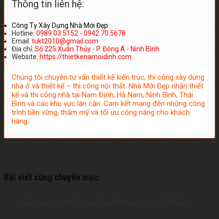
Thông tin liên hệ:
Công Ty Xây Dựng Nhà Mới Đẹp
Hotline:
0989 03 5152 - 0942 70 5678
Email:
tukt2010@gmail.com
Địa chỉ:
Số 225 Xuân Thủy - P. Đông A - Ninh Bình
Website:
https://thietkenamoidinh.com
Chúng tôi chuyên tư vấn thiết kế kiến trúc, thi công xây dựng
nhà ở và thiết kế – thi công nội thất. Nhà Mới Đẹp nhận thiết
kế và thi công nhà tại Nam Định, Hà Nam, Ninh Bình, Thái
Bình và các khu vực lân cận. Cam kết mang đến những công
trình bền vững, thẩm mỹ và tối ưu công năng cho khách
hàng.
Bài viết cùng chuyên mục:
Bạn cũng có thể tìm các bài viết khác trong chủ đề này