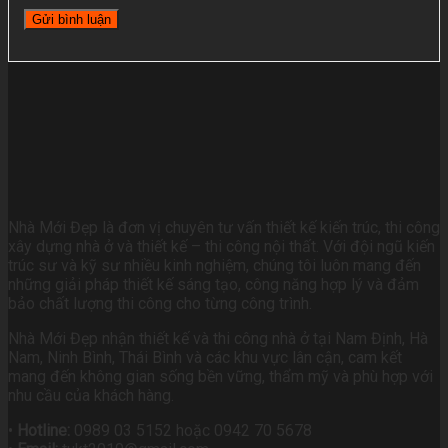
Nhà Mới Đẹp là đơn vị chuyên tư vấn thiết kế kiến trúc, thi công
xây dựng nhà ở và thiết kế – thi công nội thất. Với đội ngũ kiến
trúc sư và kỹ sư nhiều kinh nghiệm, chúng tôi luôn mang đến
những giải pháp thiết kế sáng tạo, công năng hợp lý và đảm
bảo chất lượng thi công cho từng công trình.
Nhà Mới Đẹp nhận thiết kế và thi công nhà ở tại Nam Định, Hà
Nam, Ninh Bình, Thái Bình và các khu vực lân cận, cam kết
mang đến không gian sống bền vững, thẩm mỹ và phù hợp với
nhu cầu của khách hàng.
•
Hotline:
0989 03 5152 hoặc 0942 70 5678