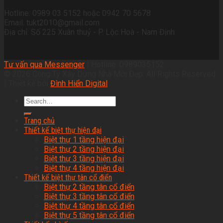
Hotline: 0989 03 5152 hoặc 0942 70 5678
Email: tukt2010@gmail.com
Địa chỉ: Số 225 Xuân thuỷ - P. Lộc Hoà - Nam Định
Tư vấn qua Messenger
| Hotline: 0989035152
© 2026 Công Ty Xây Dựng Nhà Mới Đẹp. All Rights Reserved.
| Thiết kế bởi
Đình Hiển Digital
Trang chủ
Thiết kế biệt thự hiện đại
Biệt thự 1 tầng hiện đại
Biệt thự 2 tầng hiện đại
Biệt thự 3 tầng hiện đại
Biệt thự 4 tầng hiện đại
Thiết kế biệt thự tân cổ điển
Biệt thự 2 tầng tân cổ điển
Biệt thự 3 tầng tân cổ điển
Biệt thự 4 tầng tân cổ điển
Biệt thự 5 tầng tân cổ điển