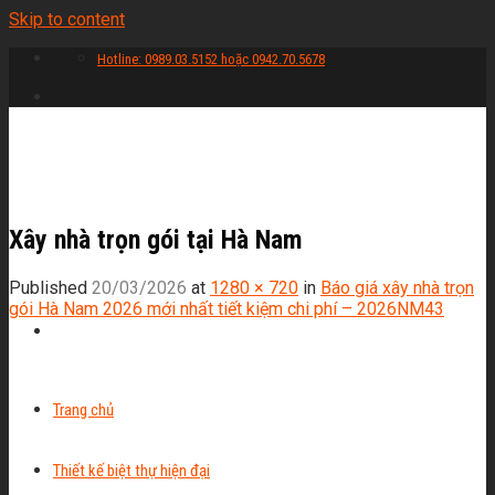
Skip to content
Hotline: 0989.03.5152 hoặc 0942.70.5678
Xây nhà trọn gói tại Hà Nam
Published
20/03/2026
at
1280 × 720
in
Báo giá xây nhà trọn
gói Hà Nam 2026 mới nhất tiết kiệm chi phí – 2026NM43
Trang chủ
Thiết kế biệt thự hiện đại