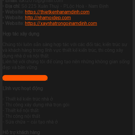
•
Email:
tukt2010@gmail.com
•
Địa chỉ:
Số 225 Xuân Thuỷ - P.Lộc Hoà - Nam Định
•
Website:
https://thietkenhanamdinh.com
• Website:
http://nhamoidep.com
• Website:
https://xaynhatrongoinamdinh.com
Hợp tác xây dựng
Chúng tôi luôn sẵn sàng hợp tác với các đối tác, kiến trúc sư
và khách hàng trong lĩnh vực thiết kế kiến trúc, thi công xây
dựng nhà ở và nội thất.
Liên hệ với chúng tôi để cùng tạo nên những không gian sống
đẹp và bền vững.
+ Xem địa chỉ công ty
Lĩnh vực hoạt động
- Thiết kế kiến trúc nhà ở
- Thi công xây dựng nhà trọn gói
- Thiết kế nội thất
- Thi công nội thất
- Sửa chữa – cải tạo nhà ở
Hỗ trợ khách hàng