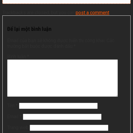
Trackbacks are closed, but you can
post a comment
.
Để lại một bình luận
Email của bạn sẽ không được hiển thị công khai.
Các
trường bắt buộc được đánh dấu
*
Bình luận
*
Tên
*
Email
*
Trang web