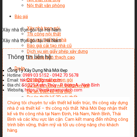
Nội thất văn phòng
Báo giá
Xây nhà trọn gói
Xây nhà trọn gói tại Hà Nam
Thi công nội thất
Báo giá thiết kế nhà
Xây nhà trọn gói tại Hà Nam
Báo giá cải tạo nhà cũ
Dịch vụ xin giấy phép xây dựng
Thông tin liên hệ:
Thi công trần thạch cao
Dự án
Công Ty Xây Dựng Nhà Mới Đẹp
Hotline:
0989 03 5152 - 0942 70 5678
Dự án thi công trọn gói
Email:
tukt2010@gmail.com
Địa chỉ:
Số 225 Xuân Thủy - P. Đông A - Ninh Bình
Dự án thi công nội thất trọn gói
Website:
https://thietkenamoidinh.com
Dự án thiết kế nhà đẹp
Dự án thiết kế 3D nội thất
Chúng tôi chuyên tư vấn thiết kế kiến trúc, thi công xây dựng
nhà ở và thiết kế – thi công nội thất. Nhà Mới Đẹp nhận thiết
kế và thi công nhà tại Nam Định, Hà Nam, Ninh Bình, Thái
Bình và các khu vực lân cận. Cam kết mang đến những công
trình bền vững, thẩm mỹ và tối ưu công năng cho khách
hàng.