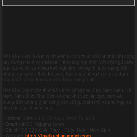
Nhà Mới Đẹp là đơn vị chuyên tư vấn thiết kế kiến trúc, thi công
xây dựng nhà ở và thiết kế – thi công nội thất. Với đội ngũ kiến
trúc sư và kỹ sư nhiều kinh nghiệm, chúng tôi luôn mang đến
những giải pháp thiết kế sáng tạo, công năng hợp lý và đảm
bảo chất lượng thi công cho từng công trình.
Nhà Mới Đẹp nhận thiết kế và thi công nhà ở tại Nam Định, Hà
Nam, Ninh Bình, Thái Bình và các khu vực lân cận, cam kết
mang đến không gian sống bền vững, thẩm mỹ và phù hợp với
nhu cầu của khách hàng.
•
Hotline:
0989 03 5152 hoặc 0942 70 5678
•
Email:
tukt2010@gmail.com
•
Địa chỉ:
Số 225 Xuân Thuỷ - P.Lộc Hoà - Nam Định
•
Website:
https://thietkenhanamdinh.com