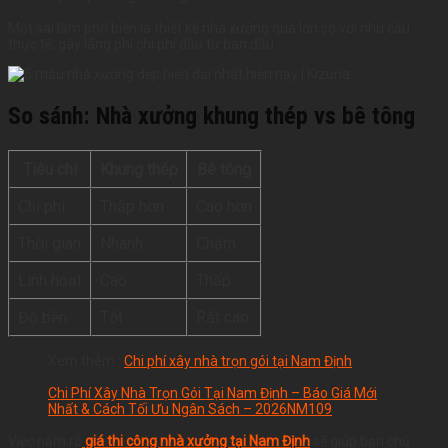
Một sai lầm phổ biến là thiết kế nhà xưởng quá lớn so với nhu cầu
thực tế, gây lãng phí chi phí đầu tư ban đầu.
So sánh: Nhà xưởng khung thép vs bê tông
Tiêu chí
Khung thép
Bê tông
Chi phí
Thấp hơn
Cao hơn
Thời gian
Nhanh
Chậm
Linh hoạt
Cao
Thấp
Độ bền
Tốt
Rất cao
Xem thêm :
C
hi phí xây nhà trọn gói tại Nam Định
Chi Phí Xây Nhà Trọn Gói Tại Nam Định – Báo Giá Mới
Nhất & Cách Tối Ưu Ngân Sách – 2026NM109
Việc nắm rõ
giá thi công nhà xưởng tại Nam Định
sẽ giúp bạn chủ