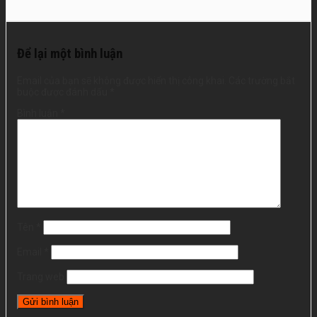
Để lại một bình luận
Email của bạn sẽ không được hiển thị công khai.
Các trường bắt
buộc được đánh dấu
*
Bình luận
*
Tên
*
Email
*
Trang web