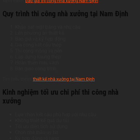
Xem thêm:
báo giá thi công nhà xưởng Nam Định
Quy trình thi công nhà xưởng tại Nam Định
Khảo sát mặt bằng và nhu cầu
Lên phương án thiết kế
Báo giá và ký hợp đồng
Gia công kết cấu thép
Thi công móng và nền
Lắp dựng khung thép
Hoàn thiện mái, vách
Bàn giao công trình
Tìm hiểu thêm:
thiết kế nhà xưởng tại Nam Định
Kinh nghiệm tối ưu chi phí thi công nhà
xưởng
Lựa chọn kết cấu phù hợp với nhu cầu
Không thiết kế quá dư tải
Tối ưu diện tích sử dụng
Chọn nhà thầu uy tín
Ký hợp đồng rõ ràng