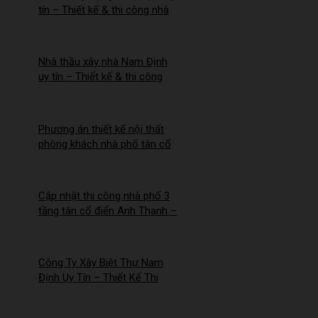
tín – Thiết kế & thi công nhà
trọn gói | Công ty Nhà Mới –
2026NM255
Nhà thầu xây nhà Nam Định
uy tín – Thiết kế & thi công
trọn gói – 2026NM254
Phương án thiết kế nội thất
phòng khách nhà phố tân cổ
điển cho Anh Hào tại Hà Nam
Cập nhật thi công nhà phố 3
tầng tân cổ điển Anh Thanh –
Chị Thúy tại Hồng Quang,
Nam Định
Công Ty Xây Biệt Thự Nam
Định Uy Tín – Thiết Kế Thi
Công Trọn Gói Chuyên
Nghiệp – 2026NM253