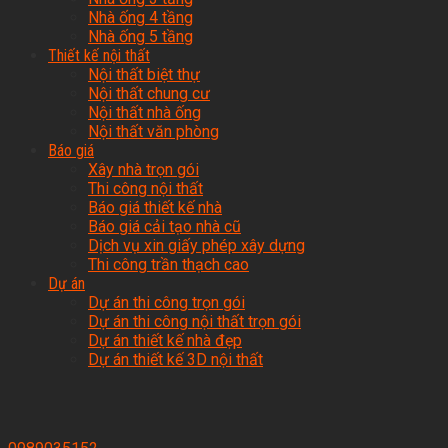
Nhà ống 4 tầng
Nhà ống 5 tầng
Thiết kế nội thất
Nội thất biệt thự
Nội thất chung cư
Nội thất nhà ống
Nội thất văn phòng
Báo giá
Xây nhà trọn gói
Thi công nội thất
Báo giá thiết kế nhà
Báo giá cải tạo nhà cũ
Dịch vụ xin giấy phép xây dựng
Thi công trần thạch cao
Dự án
Dự án thi công trọn gói
Dự án thi công nội thất trọn gói
Dự án thiết kế nhà đẹp
Dự án thiết kế 3D nội thất