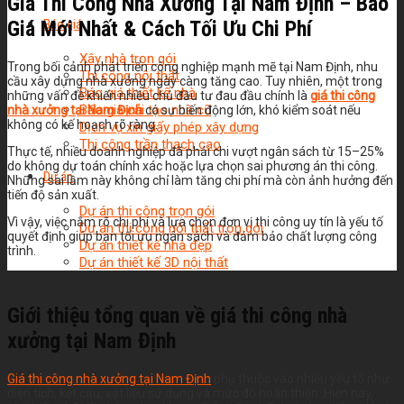
Giá Thi Công Nhà Xưởng Tại Nam Định – Báo
Báo giá
Giá Mới Nhất & Cách Tối Ưu Chi Phí
Xây nhà trọn gói
Trong bối cảnh phát triển công nghiệp mạnh mẽ tại Nam Định, nhu
Thi công nội thất
cầu xây dựng nhà xưởng ngày càng tăng cao. Tuy nhiên, một trong
Báo giá thiết kế nhà
những vấn đề khiến nhiều chủ đầu tư đau đầu chính là
giá thi công
Báo giá cải tạo nhà cũ
nhà xưởng tại Nam Định
có sự biến động lớn, khó kiểm soát nếu
không có kế hoạch rõ ràng.
Dịch vụ xin giấy phép xây dựng
Thi công trần thạch cao
Thực tế, nhiều doanh nghiệp đã phải chi vượt ngân sách từ 15–25%
do không dự toán chính xác hoặc lựa chọn sai phương án thi công.
Dự án
Những sai lầm này không chỉ làm tăng chi phí mà còn ảnh hưởng đến
tiến độ sản xuất.
Dự án thi công trọn gói
Vì vậy, việc nắm rõ chi phí và lựa chọn đơn vị thi công uy tín là yếu tố
Dự án thi công nội thất trọn gói
quyết định giúp bạn tối ưu ngân sách và đảm bảo chất lượng công
Dự án thiết kế nhà đẹp
trình.
Dự án thiết kế 3D nội thất
Giới thiệu tổng quan về giá thi công nhà
xưởng tại Nam Định
Giá thi công nhà xưởng tại Nam Định
phụ thuộc vào nhiều yếu tố như
diện tích, kết cấu, vật liệu sử dụng và mức độ hoàn thiện. Hiện nay,