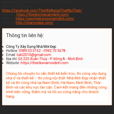
Hotline: Mr Tú 0989.03.51.52 – 0942.70.5678
Facebook Fanpage:
https://facebook.com/ThietKeNgoaiThatNoiThat/
Website:
https://thietkenhanamdinh.com/
Website:
https://xaynhatrongoinamdinh.com/
Website:
http://nhamoidep.com/
Thông tin liên hệ:
Công Ty Xây Dựng Nhà Mới Đẹp
Hotline:
0989 03 5152 - 0942 70 5678
Email:
tukt2010@gmail.com
Địa chỉ:
Số 225 Xuân Thủy - P. Đông A - Ninh Bình
Website:
https://thietkenamoidinh.com
Chúng tôi chuyên tư vấn thiết kế kiến trúc, thi công xây dựng
nhà ở và thiết kế – thi công nội thất. Nhà Mới Đẹp nhận thiết
kế và thi công nhà tại Nam Định, Hà Nam, Ninh Bình, Thái
Bình và các khu vực lân cận. Cam kết mang đến những công
trình bền vững, thẩm mỹ và tối ưu công năng cho khách
hàng.