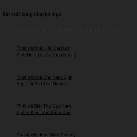
Bài viết cùng chuyên mục:
Bạn cũng có thể tìm các bài viết khác trong chủ đề này
Thiết Kế Nhà Hiện Đại Nam
Định Đẹp, Tối Ưu Công Năng |
Công Ty Nhà Mới –
2026NM258
Thiết Kế Nhà Ống Nam Định
Đẹp, Tối Ưu Công Năng |
Công Ty Nhà Mới –
2026Nm257
Thiết Kế Biệt Thự Đẹp Nam
Định – Kiến Trúc Đẳng Cấp,
Tối Ưu Công Năng –
2026NM256
Đơn vị xây dựng Nam Định uy