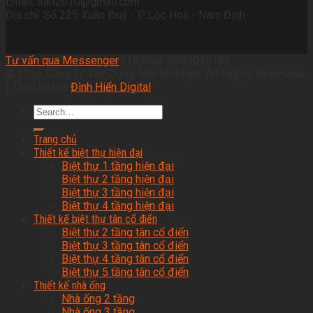
Email: tukt2010@gmail.com
Địa chỉ: Số 225 Xuân thuỷ - P. Lộc Hoà - Nam Định
Tư vấn qua Messenger
| Hotline: 0989035152
© 2026 Công Ty Xây Dựng Nhà Mới Đẹp. All Rights Reserved.
| Thiết kế bởi
Đình Hiển Digital
Trang chủ
Thiết kế biệt thự hiện đại
Biệt thự 1 tầng hiện đại
Biệt thự 2 tầng hiện đại
Biệt thự 3 tầng hiện đại
Biệt thự 4 tầng hiện đại
Thiết kế biệt thự tân cổ điển
Biệt thự 2 tầng tân cổ điển
Biệt thự 3 tầng tân cổ điển
Biệt thự 4 tầng tân cổ điển
Biệt thự 5 tầng tân cổ điển
Thiết kế nhà ống
Nhà ống 2 tầng
Nhà ống 3 tầng