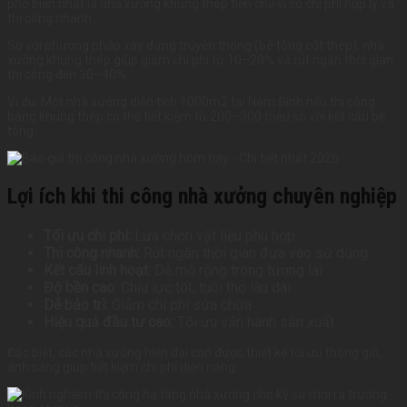
phổ biến nhất là nhà xưởng khung thép tiền chế vì có chi phí hợp lý và
thi công nhanh.
So với phương pháp xây dựng truyền thống (bê tông cốt thép), nhà
xưởng khung thép giúp giảm chi phí từ 10–20% và rút ngắn thời gian
thi công đến 30–40%.
Ví dụ: Một nhà xưởng diện tích 1000m2 tại Nam Định nếu thi công
bằng khung thép có thể tiết kiệm từ 200–300 triệu so với kết cấu bê
tông.
Lợi ích khi thi công nhà xưởng chuyên nghiệp
Tối ưu chi phí:
Lựa chọn vật liệu phù hợp
Thi công nhanh:
Rút ngắn thời gian đưa vào sử dụng
Kết cấu linh hoạt:
Dễ mở rộng trong tương lai
Độ bền cao:
Chịu lực tốt, tuổi thọ lâu dài
Dễ bảo trì:
Giảm chi phí sửa chữa
Hiệu quả đầu tư cao:
Tối ưu vận hành sản xuất
Đặc biệt, các nhà xưởng hiện đại còn được thiết kế tối ưu thông gió,
ánh sáng giúp tiết kiệm chi phí điện năng.