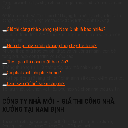
động tài chính và lựa chọn phương án phù hợp nhất với nhu cầu sản
xuất.
Để tối ưu chi phí và đảm bảo chất lượng, bạn nên lựa chọn đơn vị thi
công uy tín, có kinh nghiệm thực tế trong lĩnh vực nhà xưởng.
Giá thi công nhà xưởng tại Nam Định là bao nhiêu?
Giá dao động từ 1.2 – 4 triệu/m2 tùy loại kết cấu và mức độ
hoàn thiện.
Nên chọn nhà xưởng khung thép hay bê tông?
Khung thép phù hợp chi phí thấp và thi công nhanh, còn bê
tông phù hợp công trình yêu cầu cao.
Thời gian thi công mất bao lâu?
Thông thường từ 1–3 tháng tùy quy mô nhà xưởng.
Có phát sinh chi phí không?
Nếu hợp đồng rõ ràng, chi phí phát sinh sẽ được kiểm soát tốt.
Làm sao để tiết kiệm chi phí?
Tối ưu thiết kế, chọn vật liệu phù hợp và chọn nhà thầu uy tín.
CÔNG TY NHÀ MỚI – GIÁ THI CÔNG NHÀ
XƯỞNG TẠI NAM ĐỊNH
Trụ sở văn phòng và xưởng nội thất tại Nam Định: Số 55 đường
Phùng Hưng – Phường Trường Thi – TP Nam Định