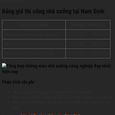
Bảng giá thi công nhà xưởng tại Nam Định
Loại nhà xưởng
Đơn giá (VNĐ/m2)
Nhà xưởng khung thép đơn giản
1.200.000 – 1.800.000
Nhà xưởng khung thép hoàn thiện
1.800.000 – 2.800.000
Nhà xưởng bê tông cốt thép
2.500.000 – 4.000.000
Phân tích chi phí
Nhà xưởng đơn giản: phù hợp kho chứa hàng
Nhà xưởng hoàn thiện: có hệ thống điện, nước, văn phòng
Nhà xưởng bê tông: phù hợp công trình yêu cầu chịu lực
cao