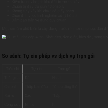
Kiểm tra quy hoạch khu đất trước khi xây
Chuẩn bị đầy đủ giấy tờ pháp lý
Không tự ý xây khi chưa có giấy phép
Chọn đơn vị có kinh nghiệm xử lý hồ sơ
Đảm bảo bản vẽ đúng quy chuẩn
Một sai lầm phổ biến là xây dựng trước rồi mới xin phép, dẫn đến
So sánh: Tự xin phép vs dịch vụ trọn gói
Tiêu chí
Tự xin
Trọn gói
Thời gian
Dài
Nhanh
Chi phí
Thấp ban đầu
Tối ưu tổng thể
Rủi ro
Cao
Thấp
Công sức
Nhiều
Ít