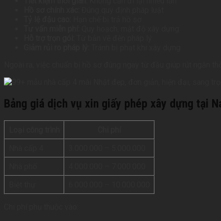
Tiết kiệm thời gian:
Không cần đi lại nhiều lần
Hồ sơ chính xác:
Đúng quy định pháp luật
Tỷ lệ đậu cao:
Hạn chế bị trả hồ sơ
Tư vấn miễn phí:
Quy hoạch, mật độ xây dựng
Hỗ trợ trọn gói:
Từ bản vẽ đến pháp lý
Giảm rủi ro pháp lý:
Tránh bị phạt khi xây dựng
Ngoài ra, việc chuẩn bị hồ sơ đúng ngay từ đầu giúp rút ngắn th
Bảng giá dịch vụ xin giấy phép xây dựng tại 
Loại công trình
Chi phí
Nhà cấp 4
3.000.000 – 5.000.000
Nhà phố
4.000.000 – 7.000.000
Biệt thự
6.000.000 – 10.000.000
Chi phí phụ thuộc vào: