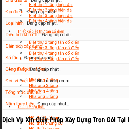
Chủ đầu tư:
Đang cập nhật...
Biệt thự 1 tầng hiện đại
Biệt thự 2 tầng hiện đại
Địa điểm:
Đang cập nhật...
Biệt thự 3 tầng hiện đại
Biệt thự 4 tầng hiện đại
Loại hình:
Đang cập nhật...
Thiết kế biệt thự tân cổ điển
Diện tích khu đất:
Đang cập nhật...
Biệt thự 2 tầng tân cổ điển
Diện tích xây dựng:
Biệt thự 3 tầng tân cổ điển
Biệt thự 4 tầng tân cổ điển
Số tầng:
Đang cập nhật...
Biệt thự 5 tầng tân cổ điển
Thiết kế nhà ống
Công năng:
Đang cập nhật...
Nhà ống 2 tầng
Đơn vị thiết kế:
Nhamoidep.com
Nhà ống 3 tầng
Nhà ống 4 tầng
Tổng mức đầu tư:
Nhà ống 5 tầng
Năm thực hiện:
Đang cập nhật...
Thiết kế nội thất
Nội thất biệt thự
Dịch Vụ Xin Giấy Phép Xây Dựng Trọn Gói Tại
Nội thất chung cư
Nội thất nhà ống