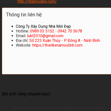
Website:
http://nhamoidep.com/
Thông tin liên hệ:
Công Ty Xây Dựng Nhà Mới Đẹp
Hotline:
0989 03 5152 - 0942 70 5678
Email:
tukt2010@gmail.com
Địa chỉ:
Số 225 Xuân Thủy - P. Đông A - Ninh Bình
Website:
https://thietkenamoidinh.com
Bài viết cùng chuyên mục:
Bạn cũng có thể tìm các bài viết khác trong chủ đề này