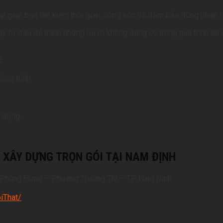
áp giúp bạn tiết kiệm thời gian, công sức và đảm bảo đúng pháp l
y từ đầu để tránh những rủi ro không đáng có trong quá trình thi 
ệ.
ông trình.
y dựng.
P XÂY DỰNG TRỌN GÓI TẠI NAM ĐỊNH
ng Phùng Hưng – Phường Trường Thi – TP Nam Định
iThat/