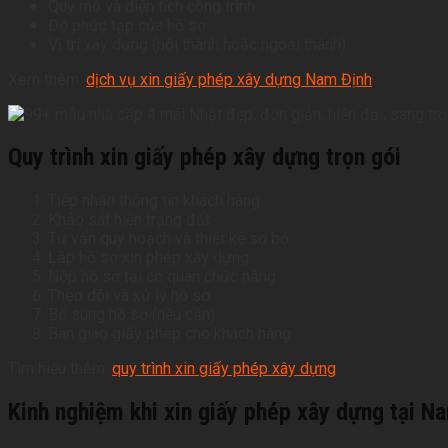
Quy mô và diện tích công trình
Độ phức tạp của hồ sơ
Vị trí xây dựng (nội thành hoặc ngoại thành)
Xem thêm:
dịch vụ xin giấy phép xây dựng Nam Định
Quy trình xin giấy phép xây dựng trọn gói
Tiếp nhận thông tin khách hàng
Khảo sát hiện trạng đất
Tư vấn quy hoạch và thiết kế sơ bộ
Lập hồ sơ xin phép xây dựng
Nộp hồ sơ tại cơ quan chức năng
Theo dõi và xử lý hồ sơ
Bổ sung hồ sơ (nếu cần)
Bàn giao giấy phép cho khách hàng
Tìm hiểu thêm:
quy trình xin giấy phép xây dựng
Kinh nghiệm khi xin giấy phép xây dựng tại N