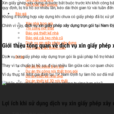
Xin giấy phép xây dựng là bước bắt buộc trước khi khởi công bất 
Nội thất văn phòng
quy định, bị trả hồ sơ nhiều lần, kéo dài thời gian từ vài tuần đến
Báo giá
Không ít trường hợp xây dựng khi chưa có giấy phép đã bị xử phạt
Xây nhà trọn gói
Chính vì vậy,
dịch vụ xin giấy phép xây dựng trọn gói tại Nam Đị
Thi công nội thất
Báo giá thiết kế nhà
Báo giá cải tạo nhà cũ
Dịch vụ xin giấy phép xây dựng
Giới thiệu tổng quan về dịch vụ xin giấy phép
Thi công trần thạch cao
Dịch vụ xin giấy phép xây dựng trọn gói là giải pháp hỗ trợ kh
Dự án
Thay vì tự chuẩn bị hồ sơ, đi lại nhiều lần giữa các cơ quan chức
Dự án thi công trọn gói
Dự án thi công nội thất trọn gói
Ví dụ thực tế: Một gia đình tại TP Nam Định tự làm hồ sơ đã mất
Dự án thiết kế nhà đẹp
Dự án thiết kế 3D nội thất
Lợi ích khi sử dụng dịch vụ xin giấy phép xây 