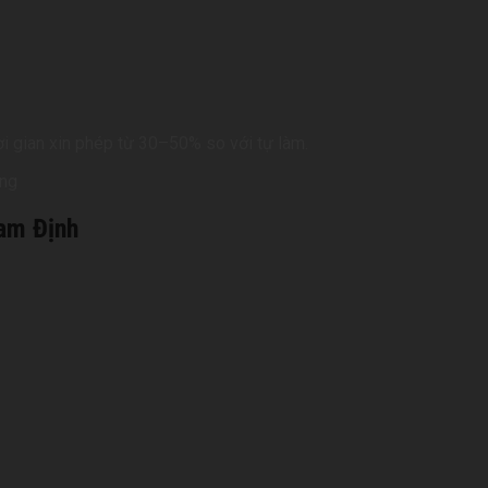
ời gian xin phép từ 30–50% so với tự làm.
Nam Định