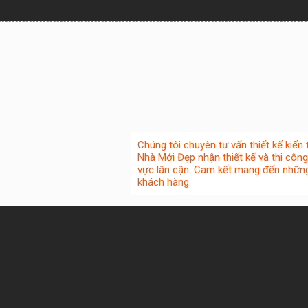
Chúng tôi chuyên tư vấn thiết kế kiến t
Nhà Mới Đẹp nhận thiết kế và thi công
vực lân cận. Cam kết mang đến những
khách hàng.