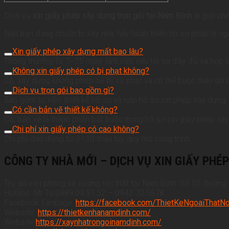
Dịch vụ
xin giấy phép xây dựng trọn gói tại Nam Định
là giải ph
Nếu bạn đang chuẩn bị xây nhà, hãy hoàn thiện hồ sơ pháp lý nga
Xin giấy phép xây dựng mất bao lâu?
Thông thường từ 7–15 ngày làm việc nếu hồ sơ đầy đủ và hợp l
Không xin giấy phép có bị phạt không?
Có, xây dựng không phép sẽ bị xử phạt và có thể buộc tháo dỡ c
Dịch vụ trọn gói bao gồm gì?
Bao gồm tư vấn, thiết kế hồ sơ và nộp hồ sơ xin phép xây dựng.
Có cần bản vẽ thiết kế không?
Có, bản vẽ là thành phần bắt buộc trong hồ sơ xin giấy phép xâ
Chi phí xin giấy phép có cao không?
Chi phí dao động từ 3–10 triệu tùy quy mô công trình.
CÔNG TY NHÀ MỚI – DỊCH VỤ XIN GIẤY PHÉ
Trụ sở văn phòng và xưởng nội thất tại Nam Định: Số 55 đườ
Hotline: Mr Tú 0989.03.51.52 – 0942.70.5678
Facebook Fanpage:
https://facebook.com/ThietKeNgoaiThatNo
Website:
https://thietkenhanamdinh.com/
Website:
https://xaynhatrongoinamdinh.com/