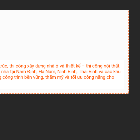
rúc, thi công xây dựng nhà ở và thiết kế – thi công nội thất.
 nhà tại Nam Định, Hà Nam, Ninh Bình, Thái Bình và các khu
 công trình bền vững, thẩm mỹ và tối ưu công năng cho