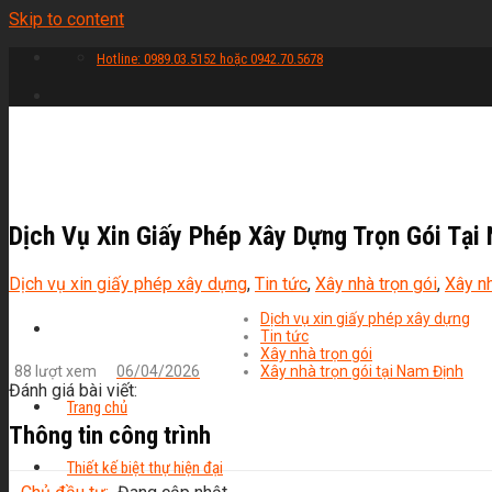
Skip to content
Hotline: 0989.03.5152 hoặc 0942.70.5678
Dịch Vụ Xin Giấy Phép Xây Dựng Trọn Gói Tại
Dịch vụ xin giấy phép xây dựng
,
Tin tức
,
Xây nhà trọn gói
,
Xây nh
Dịch vụ xin giấy phép xây dựng
Tin tức
Xây nhà trọn gói
88 lượt xem
06/04/2026
Xây nhà trọn gói tại Nam Định
Đánh giá bài viết:
Trang chủ
Thông tin công trình
Thiết kế biệt thự hiện đại