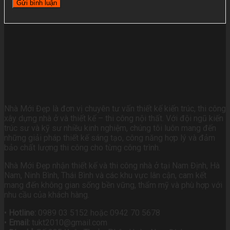
Nhà Mới Đẹp là đơn vị chuyên tư vấn thiết kế kiến trúc, thi công
xây dựng nhà ở và thiết kế – thi công nội thất. Với đội ngũ kiến
trúc sư và kỹ sư nhiều kinh nghiệm, chúng tôi luôn mang đến
những giải pháp thiết kế sáng tạo, công năng hợp lý và đảm
bảo chất lượng thi công cho từng công trình.
Nhà Mới Đẹp nhận thiết kế và thi công nhà ở tại Nam Định, Hà
Nam, Ninh Bình, Thái Bình và các khu vực lân cận, cam kết
mang đến không gian sống bền vững, thẩm mỹ và phù hợp với
nhu cầu của khách hàng.
•
Hotline:
0989 03 5152 hoặc 0942 70 5678
•
Email:
tukt2010@gmail.com