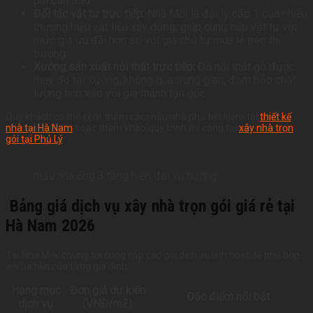
phí ban đầu.
Đối tác vật tư trực tiếp:
Nhà Mới là đại lý cấp 1 của nhiều
thương hiệu vật liệu xây dựng, giúp cung cấp vật tư với
mức giá ưu đãi hơn so với gia chủ tự mua lẻ trên thị
trường.
Xưởng sản xuất nội thất trực tiếp:
Đồ nội thất gỗ được
may đo tại xưởng, không qua trung gian, đảm bảo chất
lượng tinh xảo với giá thành tận gốc.
Quý khách có thể xem thêm các mẫu nhà phố tiết kiệm tại
thiết kế
nhà tại Hà Nam
hoặc tham khảo quy trình thi công tại
xây nhà trọn
gói tại Phủ Lý
.
mẫu nhà ống 3 tầng hiện đại xu hướng
Bảng giá dịch vụ xây nhà trọn gói giá rẻ tại
Hà Nam 2026
Tại Nhà Mới, chúng tôi cung cấp các gói dịch vụ linh hoạt để phù hợp
với túi tiền của từng gia đình:
Hạng mục
Đơn giá dự kiến
Đặc điểm nổi bật
dịch vụ
(VNĐ/m2)