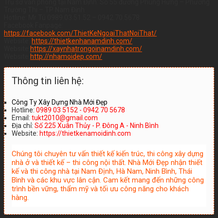
Trụ sở văn phòng tại Nam Định: Số 55 đường Phùng Hưng – Phường
Trường Thi – TP Nam Định
Hotline: Mr Tú 0989.03.51.52 – 0942.70.5678
Facebook Fanpage:
https://facebook.com/ThietKeNgoaiThatNoiThat/
Website:
https://thietkenhanamdinh.com/
Website:
https://xaynhatrongoinamdinh.com/
Website:
http://nhamoidep.com/
Thông tin liên hệ:
Công Ty Xây Dựng Nhà Mới Đẹp
Hotline:
0989 03 5152 - 0942 70 5678
Email:
tukt2010@gmail.com
Địa chỉ:
Số 225 Xuân Thủy - P. Đông A - Ninh Bình
Website:
https://thietkenamoidinh.com
Chúng tôi chuyên tư vấn thiết kế kiến trúc, thi công xây dựng
nhà ở và thiết kế – thi công nội thất. Nhà Mới Đẹp nhận thiết
kế và thi công nhà tại Nam Định, Hà Nam, Ninh Bình, Thái
Bình và các khu vực lân cận. Cam kết mang đến những công
trình bền vững, thẩm mỹ và tối ưu công năng cho khách
hàng.