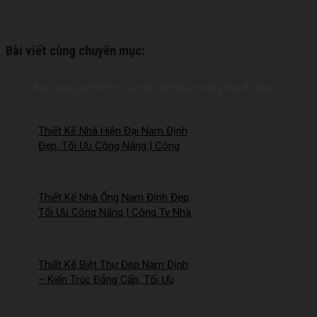
Bài viết cùng chuyên mục:
Bạn cũng có thể tìm các bài viết khác trong chủ đề này
Thiết Kế Nhà Hiện Đại Nam Định
Đẹp, Tối Ưu Công Năng | Công
Ty Nhà Mới – 2026NM258
Thiết Kế Nhà Ống Nam Định Đẹp,
Tối Ưu Công Năng | Công Ty Nhà
Mới – 2026Nm257
Thiết Kế Biệt Thự Đẹp Nam Định
– Kiến Trúc Đẳng Cấp, Tối Ưu
Công Năng – 2026NM256