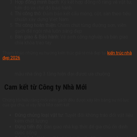
Hợp đồng minh bạch:
Ký kết hợp đồng rõ ràng về vật tư,
tiến độ và chế độ bảo hành.
Thi công thô:
Đảm bảo kết cấu móng, cột, sàn theo tiêu
chuẩn xây dựng Việt Nam.
Thi công hoàn thiện:
Chăm chút từng đường sơn, viên
gạch để ngôi nhà luôn sáng đẹp.
Bàn giao & Bảo hành:
Vệ sinh công nghiệp và bàn giao
chìa khóa trao tay.
Tham khảo những xu hướng kiến trúc giá rẻ mà đẹp tại
kiến trúc nhà
đẹp 2026
.
mẫu nhà ống 3 tầng hiện đại được ưa chuộng
Cam kết từ Công ty Nhà Mới
Chúng tôi hiểu rằng mỗi viên gạch đều được xây lên bằng sự nỗ lực
của gia chủ, vì vậy Nhà Mới cam kết:
Đúng chủng loại vật tư:
Tuyệt đối không tráo đổi vật liệu
kém chất lượng.
Đúng tiến độ:
Bàn giao nhà kịp thời để gia chủ ổn định
cuộc sống.