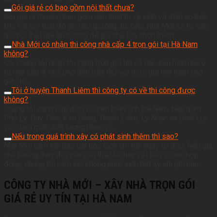
Gói giá rẻ có bao gồm nội thất chưa?
Gói giá rẻ thường bao gồm các thiết bị vệ sinh và điện cơ bản.
Đối với nội thất đồ gỗ như giường, tủ, bếp, Nhà Mới sẽ tư vấn
gói nội thất giá tại xưởng để gia chủ lựa chọn thêm.
Nhà Mới có nhận thi công nhà cấp 4 trọn gói tại Hà Nam
không?
Có, chúng tôi nhận thi công trọn gói tất cả các loại hình nhà ở
từ nhà cấp 4, nhà phố đến biệt thự với mức giá linh hoạt cho
gia chủ.
Tôi ở huyện Thanh Liêm thì công ty có về thi công được
không?
Chúng tôi cung cấp dịch vụ trên toàn tỉnh Hà Nam, bao gồm:
Phủ Lý, Duy Tiên, Kim Bảng, Thanh Liêm, Lý Nhân và Bình Lục
với cùng một chất lượng phục vụ.
Nếu trong quá trình xây có phát sinh thêm thì sao?
Nhà Mới cam kết báo giá bóc tách chi tiết ngay từ đầu. Nếu gia
chủ không thay đổi yêu cầu thiết kế hay vật liệu so với hợp
đồng, chúng tôi cam kết không phát sinh bất kỳ chi phí nào.
CÔNG TY NHÀ MỚI – XÂY NHÀ TRỌN GÓI
GIÁ RẺ UY TÍN TẠI HÀ NAM