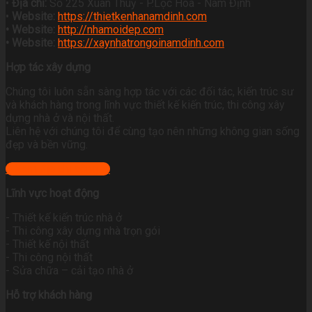
•
Địa chỉ:
Số 225 Xuân Thuỷ - P.Lộc Hoà - Nam Định
•
Website:
https://thietkenhanamdinh.com
• Website:
http://nhamoidep.com
• Website:
https://xaynhatrongoinamdinh.com
Hợp tác xây dựng
Chúng tôi luôn sẵn sàng hợp tác với các đối tác, kiến trúc sư
và khách hàng trong lĩnh vực thiết kế kiến trúc, thi công xây
dựng nhà ở và nội thất.
Liên hệ với chúng tôi để cùng tạo nên những không gian sống
đẹp và bền vững.
+ Xem địa chỉ công ty
Lĩnh vực hoạt động
- Thiết kế kiến trúc nhà ở
- Thi công xây dựng nhà trọn gói
- Thiết kế nội thất
- Thi công nội thất
- Sửa chữa – cải tạo nhà ở
Hỗ trợ khách hàng