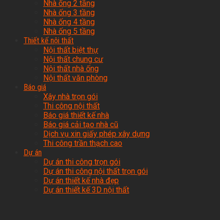
Nhà ống 2 tầng
Nhà ống 3 tầng
Nhà ống 4 tầng
Nhà ống 5 tầng
Thiết kế nội thất
Nội thất biệt thự
Nội thất chung cư
Nội thất nhà ống
Nội thất văn phòng
Báo giá
Xây nhà trọn gói
Thi công nội thất
Báo giá thiết kế nhà
Báo giá cải tạo nhà cũ
Dịch vụ xin giấy phép xây dựng
Thi công trần thạch cao
Dự án
Dự án thi công trọn gói
Dự án thi công nội thất trọn gói
Dự án thiết kế nhà đẹp
Dự án thiết kế 3D nội thất