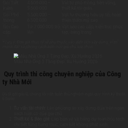
Gói Tiết
4.500.000 –
Vật tư phổ thông, bền vững,
kiệm
5.500.000
thiết kế tối giản.
Gói Phổ
5.500.000 –
Vật tư thương hiệu uy tín, hoàn
thông
6.500.000
thiện thẩm mỹ cao.
Gói Cao
Từ 7.000.000 trở
Vật liệu cao cấp, kiến trúc phức
cấp
lên
tạp, sang trọng.
* Lưu ý: Đơn giá thực tế sẽ phụ thuộc vào diện tích xây dựng, vị trí
mảnh đất và phong cách kiến trúc gia chủ lựa chọn.
Mẫu Nhà Ống 3 Tầng Đẹp, Xu Hướng 2026
Quy trình thi công chuyên nghiệp của Công
ty Nhà Mới
Dù là gói giá rẻ, chúng tôi vẫn tuân thủ nghiêm ngặt quy trình kỹ thuật
6 bước:
Tư vấn tài chính:
Lên phương án xây dựng dựa trên ngân
sách hiện có của gia chủ.
Thiết kế & Báo giá:
Lập bản vẽ và bảng dự toán bóc tách
chi tiết từng hạng mục, cam kết không phát sinh.