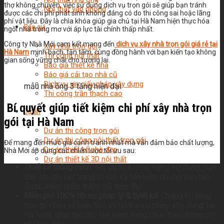
thợ không chuyên, việc sử dụng dịch vụ trọn gói sẽ giúp bạn tránh
Nội thất văn phòng
được các chi phí phát sinh không đáng có do thi công sai hoặc lãng
phí vật liệu. Đây là chìa khóa giúp gia chủ tại Hà Nam hiện thực hóa
Báo giá
ngôi nhà trong mơ với áp lực tài chính thấp nhất.
Công ty Nhà Mới cam kết mang đến
dịch vụ xây nhà trọn gói giá rẻ tại
Xây nhà trọn gói
Hà Nam
minh bạch, tận tâm, cùng đồng hành với bạn kiến tạo không
Thi công nội thất
gian sống vững chãi cho tương lai.
Báo giá thiết kế nhà
Báo giá cải tạo nhà cũ
Dịch vụ xin giấy phép xây dựng
mẫu nhà ống 3 tầng hiện đại
Thi công trần thạch cao
Bí quyết giúp tiết kiệm chi phí xây nhà trọn
Dự án
gói tại Hà Nam
Dự án thi công trọn gói
Dự án thi công nội thất trọn gói
Để mang đến mức giá cạnh tranh nhất mà vẫn đảm bảo chất lượng,
Dự án thiết kế nhà đẹp
Nhà Mới áp dụng các chiến lược tối ưu sau:
Dự án thiết kế 3D nội thất
Thiết kế thông minh:
Tối ưu hóa công năng sử dụng, hạn
chế các chi tiết trang trí cầu kỳ tốn kém nhưng vẫn tạo
được điểm nhấn thẩm mỹ hiện đại.
Miễn phí 100% hồ sơ pháp lý & thiết kế:
Chúng tôi tặng
trọn gói bản vẽ kiến trúc và hỗ trợ xin phép xây dựng tại
Hà Nam, giúp gia chủ tiết kiệm hàng chục triệu đồng chi