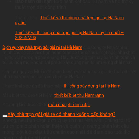
Bảo hành dài hạn:
Bảo hành kết cấu 10 năm và hỗ trợ kỹ
thuật trọn đời công trình.
Tham khảo :
T
hiết kế và thi công nhà trọn gói tại Hà Nam
uy tín
Thiết kế và thi công nhà trọn gói tại Hà Nam uy tín nhất –
2026NM03
Dịch vụ xây nhà trọn gói giá rẻ tại Hà Nam
của Công ty Nhà Mới là
minh chứng cho việc bạn hoàn toàn có thể sở hữu một ngôi nhà chất
lượng với mức giá phải chăng. Hãy để chúng tôi thay bạn tính toán và
tối ưu hóa mọi khoản chi phí để xây dựng nên tổ ấm vững chãi nhất.
Liên hệ ngay với
Mr Tú
để nhận tư vấn và bảng báo giá dự toán chi tiết
phù hợp với ngân sách của bạn tại Hà Nam.
Tham khảo dự án đã thực hiện:
thi công xây dựng tại Hà Nam
Mẫu biệt thự đẹp tiết kiệm:
thiết kế biệt thự Nam Định
Ý tưởng kiến trúc 2026:
mẫu nhà phố hiện đại
Xây nhà trọn gói giá rẻ có nhanh xuống cấp không?
Không, nếu bạn chọn đơn vị uy tín như Nhà Mới. Chúng tôi tối
ưu chi phí ở phần hoàn thiện và quản lý, nhưng phần kết cấu
móng, cột luôn đạt tiêu chuẩn cao nhất để đảm bảo tuổi thọ
công trình trên 50 năm.