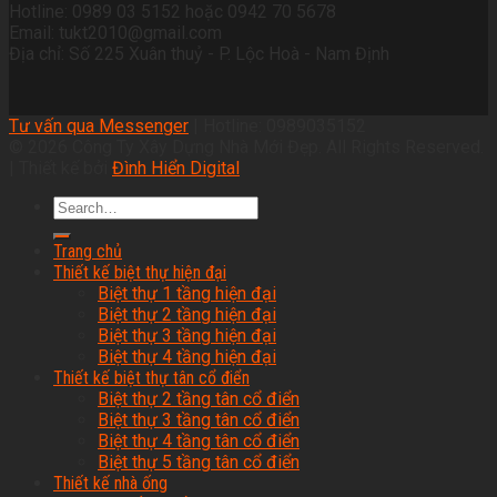
Hotline: 0989 03 5152 hoặc 0942 70 5678
Email: tukt2010@gmail.com
Địa chỉ: Số 225 Xuân thuỷ - P. Lộc Hoà - Nam Định
Tư vấn qua Messenger
| Hotline: 0989035152
© 2026 Công Ty Xây Dựng Nhà Mới Đẹp. All Rights Reserved.
| Thiết kế bởi
Đình Hiển Digital
Trang chủ
Thiết kế biệt thự hiện đại
Biệt thự 1 tầng hiện đại
Biệt thự 2 tầng hiện đại
Biệt thự 3 tầng hiện đại
Biệt thự 4 tầng hiện đại
Thiết kế biệt thự tân cổ điển
Biệt thự 2 tầng tân cổ điển
Biệt thự 3 tầng tân cổ điển
Biệt thự 4 tầng tân cổ điển
Biệt thự 5 tầng tân cổ điển
Thiết kế nhà ống