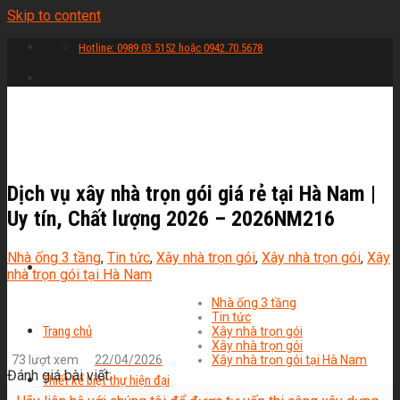
Skip to content
Hotline: 0989.03.5152 hoặc 0942.70.5678
Dịch vụ xây nhà trọn gói giá rẻ tại Hà Nam |
Uy tín, Chất lượng 2026 – 2026NM216
Nhà ống 3 tầng
,
Tin tức
,
Xây nhà trọn gói
,
Xây nhà trọn gói
,
Xây
nhà trọn gói tại Hà Nam
Nhà ống 3 tầng
Tin tức
Trang chủ
Xây nhà trọn gói
Xây nhà trọn gói
73 lượt xem
22/04/2026
Xây nhà trọn gói tại Hà Nam
Đánh giá bài viết:
Thiết kế biệt thự hiện đại