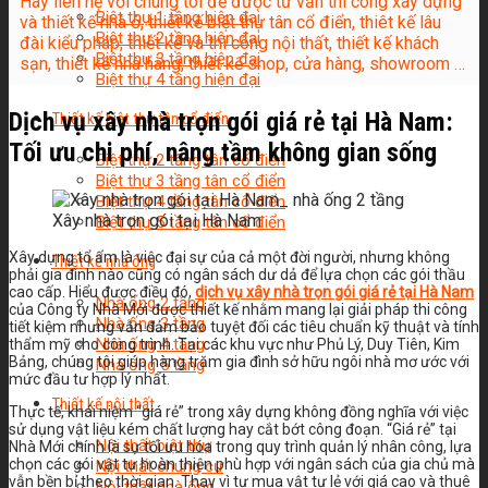
Hãy liên hệ với chúng tôi để được tư vấn thi công xây dựng
Biệt thự 1 tầng hiện đại
và thiết kế nhà ở, thiết kế biệt thự tân cổ điển, thiêt kế lâu
Biệt thự 2 tầng hiện đại
đài kiểu pháp, thiết kế và thi công nội thất, thiết kế khách
Biệt thự 3 tầng hiện đại
sạn, thiết kế nhà hàng, thiết kế shop, cửa hàng, showroom …
Biệt thự 4 tầng hiện đại
Dịch vụ xây nhà trọn gói giá rẻ tại Hà Nam:
Thiết kế biệt thự tân cổ điển
Tối ưu chi phí, nâng tầm không gian sống
Biệt thự 2 tầng tân cổ điển
Biệt thự 3 tầng tân cổ điển
Biệt thự 4 tầng tân cổ điển
Xây nhà trọn gói tại Hà Nam
Biệt thự 5 tầng tân cổ điển
Xây dựng tổ ấm là việc đại sự của cả một đời người, nhưng không
Thiết kế nhà ống
phải gia đình nào cũng có ngân sách dư dả để lựa chọn các gói thầu
cao cấp. Hiểu được điều đó,
dịch vụ xây nhà trọn gói giá rẻ tại Hà Nam
Nhà ống 2 tầng
của Công ty Nhà Mới được thiết kế nhằm mang lại giải pháp thi công
Nhà ống 3 tầng
tiết kiệm nhưng vẫn đảm bảo tuyệt đối các tiêu chuẩn kỹ thuật và tính
Nhà ống 4 tầng
thẩm mỹ cho công trình. Tại các khu vực như Phủ Lý, Duy Tiên, Kim
Bảng, chúng tôi giúp hàng trăm gia đình sở hữu ngôi nhà mơ ước với
Nhà ống 5 tầng
mức đầu tư hợp lý nhất.
Thiết kế nội thất
Thực tế, khái niệm “giá rẻ” trong xây dựng không đồng nghĩa với việc
sử dụng vật liệu kém chất lượng hay cắt bớt công đoạn. “Giá rẻ” tại
Nội thất biệt thự
Nhà Mới chính là sự tối ưu hóa trong quy trình quản lý nhân công, lựa
chọn các gói vật tư hoàn thiện phù hợp với ngân sách của gia chủ mà
Nội thất chung cư
vẫn bền bỉ theo thời gian. Thay vì tự mua vật tư lẻ với giá cao và thuê
Nội thất nhà ống