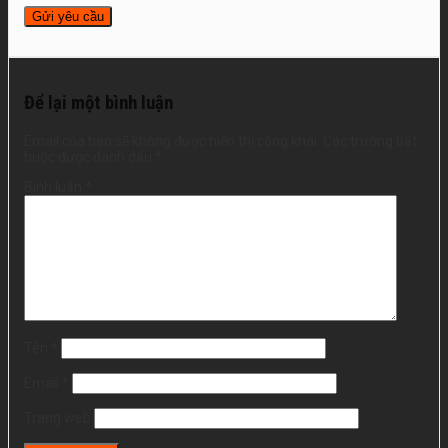
Để lại một bình luận
Email của bạn sẽ không được hiển thị công khai.
Các trường bắt
buộc được đánh dấu
*
Bình luận
*
Tên
*
Email
*
Trang web