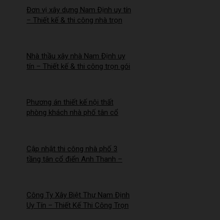
Đơn vị xây dựng Nam Định uy tín
– Thiết kế & thi công nhà trọn
gói | Công ty Nhà Mới –
2026NM255
Nhà thầu xây nhà Nam Định uy
tín – Thiết kế & thi công trọn gói
– 2026NM254
Phương án thiết kế nội thất
phòng khách nhà phố tân cổ
điển cho Anh Hào tại Hà Nam
Cập nhật thi công nhà phố 3
tầng tân cổ điển Anh Thanh –
Chị Thúy tại Hồng Quang, Nam
Định
Công Ty Xây Biệt Thự Nam Định
Uy Tín – Thiết Kế Thi Công Trọn
Gói Chuyên Nghiệp –