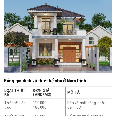
Bảng giá dịch vụ thiết kế nhà ở Nam Định
LOẠI THIẾT
ĐƠN GIÁ
MÔ TẢ
KẾ
(VNĐ/M2)
Thiết kế kiến
120.000 –
Bản vẽ mặt bằng, phối
trúc
180.000
cảnh 3D