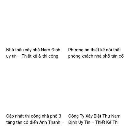
2026NM256
2026NM255
Nhà thầu xây nhà Nam Định
Phương án thiết kế nội thất
uy tín – Thiết kế & thi công
phòng khách nhà phố tân cổ
trọn gói – 2026NM254
điển cho Anh Hào tại Hà Nam
Cập nhật thi công nhà phố 3
Công Ty Xây Biệt Thự Nam
tầng tân cổ điển Anh Thanh –
Định Uy Tín – Thiết Kế Thi
Chị Thúy tại Hồng Quang,
Công Trọn Gói Chuyên Nghiệp