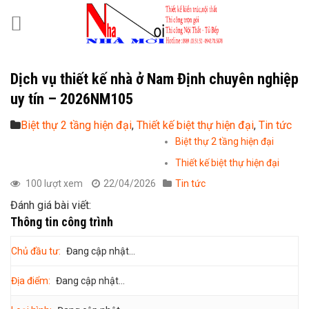
Skip
to
content
Dịch vụ thiết kế nhà ở Nam Định chuyên nghiệp
uy tín – 2026NM105
Biệt thự 2 tầng hiện đại
,
Thiết kế biệt thự hiện đại
,
Tin tức
Biệt thự 2 tầng hiện đại
Thiết kế biệt thự hiện đại
100 lượt xem
22/04/2026
Tin tức
Đánh giá bài viết:
Thông tin công trình
Chủ đầu tư:
Đang cập nhật...
Địa điểm:
Đang cập nhật...