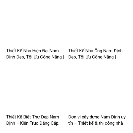
Thiết Kế Nhà Hiện Đại Nam
Thiết Kế Nhà Ống Nam Định
Định Đẹp, Tối Ưu Công Năng |
Đẹp, Tối Ưu Công Năng |
Công Ty Nhà Mới –
Công Ty Nhà Mới –
2026NM258
2026Nm257
Thiết Kế Biệt Thự Đẹp Nam
Đơn vị xây dựng Nam Định uy
Định – Kiến Trúc Đẳng Cấp,
tín – Thiết kế & thi công nhà
Tối Ưu Công Năng –
trọn gói | Công ty Nhà Mới –