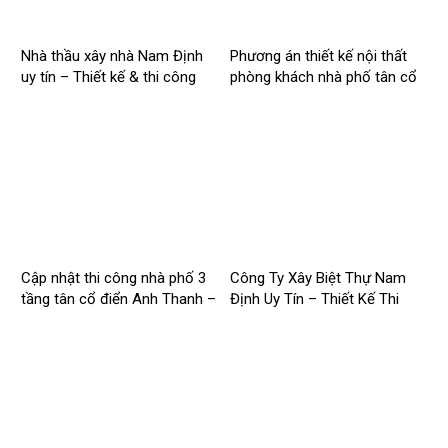
Nhà thầu xây nhà Nam Định
Phương án thiết kế nội thất
uy tín – Thiết kế & thi công
phòng khách nhà phố tân cổ
trọn gói – 2026NM254
điển cho Anh Hào tại Hà Nam
Cập nhật thi công nhà phố 3
Công Ty Xây Biệt Thự Nam
tầng tân cổ điển Anh Thanh –
Định Uy Tín – Thiết Kế Thi
Chị Thúy tại Hồng Quang,
Công Trọn Gói Chuyên Nghiệp
Nam Định
– 2026NM253