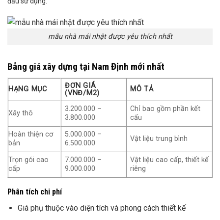
đầu sử dụng.
mẫu nhà mái nhật được yêu thích nhất
Bảng giá xây dựng tại Nam Định mới nhất
ĐƠN GIÁ
HẠNG MỤC
MÔ TẢ
(VNĐ/M2)
3.200.000 –
Chỉ bao gồm phần kết
Xây thô
3.800.000
cấu
Hoàn thiện cơ
5.000.000 –
Vật liệu trung bình
bản
6.500.000
Trọn gói cao
7.000.000 –
Vật liệu cao cấp, thiết kế
cấp
9.000.000
riêng
Phân tích chi phí
Giá phụ thuộc vào diện tích và phong cách thiết kế