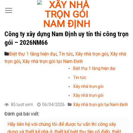
Skip
to
content
Công ty xây dựng Nam Định uy tín thi công trọn
gói – 2026NM66
Biệt thự 1 tầng hiện đại
,
Tin tức
,
Xây nhà trọn gói
,
Xây nhà
trọn gói
,
Xây nhà trọn gói tại Nam Định
Biệt thự 1 tầng hiện đại
Tin tức
Xây nhà trọn gói
Xây nhà trọn gói
85 lượt xem
06/04/2026
Xây nhà trọn gói tại Nam Định
Đánh giá bài viết:
Hãy liên hệ với chúng tôi để được tư vấn thi công xây
dựng và thiết kế nhà ở, thiết kế biệt thự tân cổ điển, thiêt