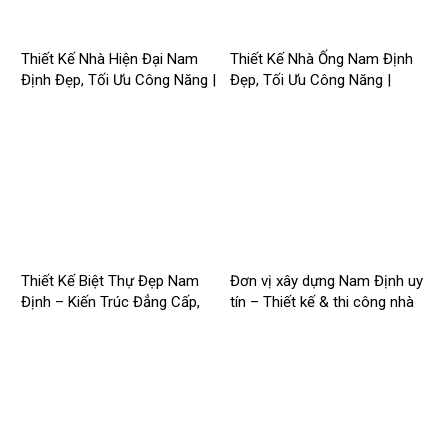
Thiết Kế Nhà Hiện Đại Nam
Thiết Kế Nhà Ống Nam Định
Định Đẹp, Tối Ưu Công Năng |
Đẹp, Tối Ưu Công Năng |
Công Ty Nhà Mới –
Công Ty Nhà Mới –
2026NM258
2026Nm257
Thiết Kế Biệt Thự Đẹp Nam
Đơn vị xây dựng Nam Định uy
Định – Kiến Trúc Đẳng Cấp,
tín – Thiết kế & thi công nhà
Tối Ưu Công Năng –
trọn gói | Công ty Nhà Mới –
2026NM256
2026NM255