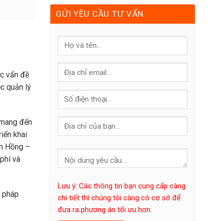
GỬI YÊU CẦU TƯ VẤN
ác vấn đề
ệc quản lý
y mang đến
iển khai
ân Hồng –
phí và
Lưu ý: Các thông tin bạn cung cấp càng
i pháp
chi tiết thì chúng tôi càng có cơ sở để
đưa ra phương án tối ưu hơn.