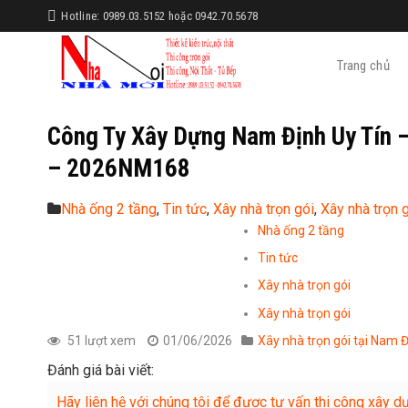
Skip
Hotline: 0989.03.5152 hoặc 0942.70.5678
to
content
Trang chủ
Công Ty Xây Dựng Nam Định Uy Tín –
– 2026NM168
Nhà ống 2 tầng
,
Tin tức
,
Xây nhà trọn gói
,
Xây nhà trọn 
Nhà ống 2 tầng
Tin tức
Xây nhà trọn gói
Xây nhà trọn gói
51 lượt xem
01/06/2026
Xây nhà trọn gói tại Nam 
Đánh giá bài viết:
Hãy liên hệ với chúng tôi để được tư vấn thi công xây dựng 