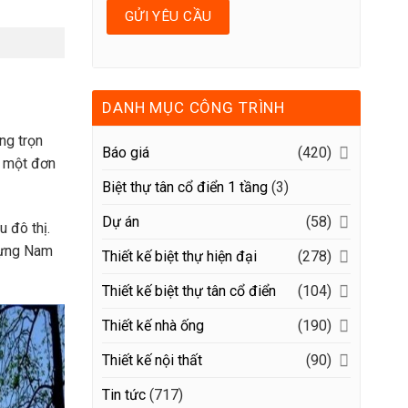
DANH MỤC CÔNG TRÌNH
ựng trọn
Báo giá
(420)
o một đơn
Biệt thự tân cổ điển 1 tầng
(3)
Dự án
(58)
 đô thị.
 dựng Nam
Thiết kế biệt thự hiện đại
(278)
Thiết kế biệt thự tân cổ điển
(104)
Thiết kế nhà ống
(190)
Thiết kế nội thất
(90)
Tin tức
(717)