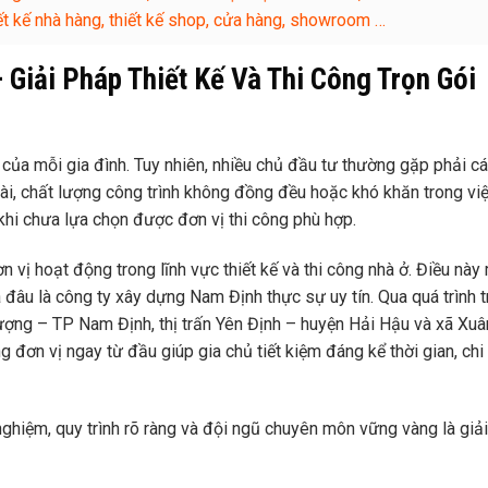
thiết kế nhà hàng, thiết kế shop, cửa hàng, showroom …
Giải Pháp Thiết Kế Và Thi Công Trọn Gói
của mỗi gia đình. Tuy nhiên, nhiều chủ đầu tư thường gặp phải c
 dài, chất lượng công trình không đồng đều hoặc khó khăn trong vi
 khi chưa lựa chọn được đơn vị thi công phù hợp.
ơn vị hoạt động trong lĩnh vực thiết kế và thi công nhà ở. Điều nà
đâu là công ty xây dựng Nam Định thực sự uy tín. Qua quá trình tr
ượng – TP Nam Định, thị trấn Yên Định – huyện Hải Hậu và xã Xu
 đơn vị ngay từ đầu giúp gia chủ tiết kiệm đáng kể thời gian, chi 
nghiệm, quy trình rõ ràng và đội ngũ chuyên môn vững vàng là giả