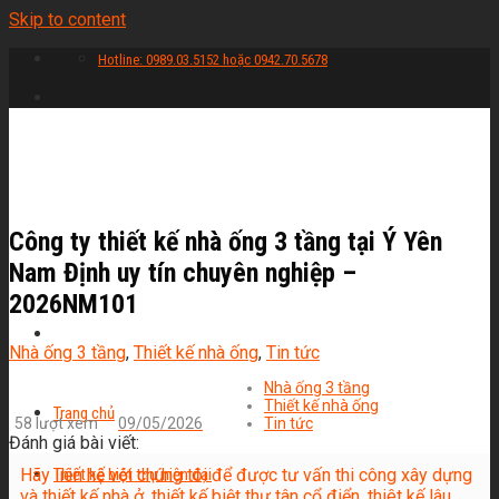
Skip to content
Hotline: 0989.03.5152 hoặc 0942.70.5678
Công ty thiết kế nhà ống 3 tầng tại Ý Yên
Nam Định uy tín chuyên nghiệp –
2026NM101
Nhà ống 3 tầng
,
Thiết kế nhà ống
,
Tin tức
Nhà ống 3 tầng
Thiết kế nhà ống
Trang chủ
58 lượt xem
09/05/2026
Tin tức
Đánh giá bài viết:
Hãy liên hệ với chúng tôi để được tư vấn thi công xây dựng
Thiết kế biệt thự hiện đại
và thiết kế nhà ở, thiết kế biệt thự tân cổ điển, thiêt kế lâu