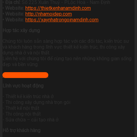
•
Địa chỉ:
Số 225 Xuân Thuỷ - P.Lộc Hoà - Nam Định
•
Website:
https://thietkenhanamdinh.com
• Website:
http://nhamoidep.com
• Website:
https://xaynhatrongoinamdinh.com
Hợp tác xây dựng
Chúng tôi luôn sẵn sàng hợp tác với các đối tác, kiến trúc sư
và khách hàng trong lĩnh vực thiết kế kiến trúc, thi công xây
dựng nhà ở và nội thất.
Liên hệ với chúng tôi để cùng tạo nên những không gian sống
đẹp và bền vững.
+ Xem địa chỉ công ty
Lĩnh vực hoạt động
- Thiết kế kiến trúc nhà ở
- Thi công xây dựng nhà trọn gói
- Thiết kế nội thất
- Thi công nội thất
- Sửa chữa – cải tạo nhà ở
Hỗ trợ khách hàng