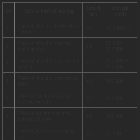
Đơn vị
Đơn giá
Stt
Dịch vụ thiết kế nhà đẹp
tính
(vnđ)
Thiết kế nhà cấp 4 diện tích <
1
Gói
14.000.000
150m2
Thiết kế nhà phố ,biệt thự
80.000 –
2
m2
phố hiện đại
100.000
Thiết kế nhà phố ,biệt thự tân
100.000 –
3
m2
cổ điển
150.000
Thiết kế nhà phố, biệt thự cổ
4
m2
180.000
điển
Thiết kế nội thất nhà phố,
5
m2
150.000
biệt thự hiện đại
Thiết kế nội thất nhà phố,
6
m2
180.000
biệt thự cổ điển
Thiết kế 3D sân vườn hàng
7
m2
50.000
rào