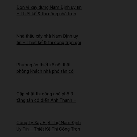
Đơn vị xây dựng Nam Định uy tín
– Thiết kế & thi công nhà trọn
gói | Công ty Nhà Mới –
2026NM255
Nhà thầu xây nhà Nam Định uy
tín – Thiết kế & thi công trọn gói
– 2026NM254
Phương án thiết kế nội thất
phòng khách nhà phố tân cổ
điển cho Anh Hào tại Hà Nam
Cập nhật thi công nhà phố 3
tầng tân cổ điển Anh Thanh –
Chị Thúy tại Hồng Quang, Nam
Định
Công Ty Xây Biệt Thự Nam Định
Uy Tín – Thiết Kế Thi Công Trọn
Gói Chuyên Nghiệp –