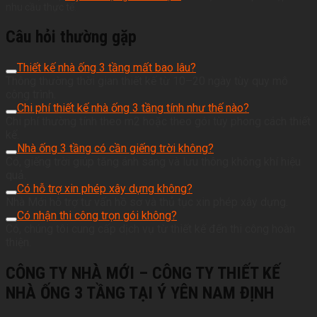
nhu cầu thực tế.
Câu hỏi thường gặp
Thiết kế nhà ống 3 tầng mất bao lâu?
Thông thường thời gian thiết kế từ 10–20 ngày tùy quy mô
công trình.
Chi phí thiết kế nhà ống 3 tầng tính như thế nào?
Chi phí thường tính theo m2 hoặc theo gói tùy phong cách thiết
kế.
Nhà ống 3 tầng có cần giếng trời không?
Có, giếng trời giúp tăng ánh sáng và lưu thông không khí hiệu
quả.
Có hỗ trợ xin phép xây dựng không?
Nhà Mới hỗ trợ tư vấn hồ sơ và thủ tục xin phép xây dựng.
Có nhận thi công trọn gói không?
Có, chúng tôi cung cấp dịch vụ từ thiết kế đến thi công hoàn
thiện.
CÔNG TY NHÀ MỚI – CÔNG TY THIẾT KẾ
NHÀ ỐNG 3 TẦNG TẠI Ý YÊN NAM ĐỊNH