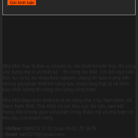
Nhà Mới Đẹp là đơn vị chuyên tư vấn thiết kế kiến trúc, thi công
xây dựng nhà ở và thiết kế – thi công nội thất. Với đội ngũ kiến
trúc sư và kỹ sư nhiều kinh nghiệm, chúng tôi luôn mang đến
những giải pháp thiết kế sáng tạo, công năng hợp lý và đảm
bảo chất lượng thi công cho từng công trình.
Nhà Mới Đẹp nhận thiết kế và thi công nhà ở tại Nam Định, Hà
Nam, Ninh Bình, Thái Bình và các khu vực lân cận, cam kết
mang đến không gian sống bền vững, thẩm mỹ và phù hợp với
nhu cầu của khách hàng.
•
Hotline:
0989 03 5152 hoặc 0942 70 5678
•
Email:
tukt2010@gmail.com