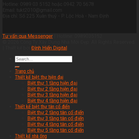
Hotline: 0989 03 5152 hoặc 0942 70 5678
Email: tukt2010@gmail.com
Địa chỉ: Số 225 Xuân thuỷ - P. Lộc Hoà - Nam Định
Tư vấn qua Messenger
| Hotline: 0989035152
© 2026 Công Ty Xây Dựng Nhà Mới Đẹp. All Rights Reserved.
| Thiết kế bởi
Đình Hiển Digital
Trang chủ
Thiết kế biệt thự hiện đại
Biệt thự 1 tầng hiện đại
Biệt thự 2 tầng hiện đại
Biệt thự 3 tầng hiện đại
Biệt thự 4 tầng hiện đại
Thiết kế biệt thự tân cổ điển
Biệt thự 2 tầng tân cổ điển
Biệt thự 3 tầng tân cổ điển
Biệt thự 4 tầng tân cổ điển
Biệt thự 5 tầng tân cổ điển
Thiết kế nhà ống