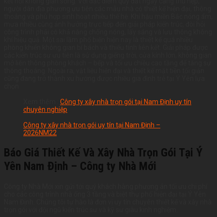
kết nối không gian sống. Với đặc điểm quỹ đất ngày càng thu hẹp,
người dân địa phương ưu tiên các mẫu nhà có thiết kế hiện đại, thông
thoáng và phù hợp sinh hoạt nhiều thế hệ. Khí hậu miền Bắc nóng ẩm,
mưa nhiều cũng ảnh hưởng trực tiếp đến giải pháp kiến trúc, đòi hỏi
công trình phải có khả năng chống nóng, lấy sáng và lưu thông không
khí hiệu quả. Một sai lầm phổ biến hiện nay là thiết kế quá nhiều
phòng khiến không gian bí bách và thiếu tính liên kết. Giải pháp được
các kiến trúc sư ưu tiên là sử dụng giếng trời, cửa kính lớn, không gian
mở liên thông phòng khách – bếp và tối ưu chiều cao tầng để tăng sự
thông thoáng. Ngoài ra, vật liệu hiện đại và thiết kế mặt tiền tối giản
cũng đang trở thành xu hướng được nhiều gia đình trẻ tại Ý Yên lựa
chọn
Xem thêm :
Công ty xây nhà trọn gói tại Nam Định uy tín
chuyên nghiệp
Công ty xây nhà trọn gói uy tín tại Nam Định –
2026NM22
Báo Giá Thiết Kế Và Xây Nhà Trọn Gói Tại Ý
Yên Nam Định – Công ty Nhà Mới
Công ty Nhà Mới xin gửi tới quý khách hàng phương án tối ưu chi phí
cho các công trình nhà ống 3 tầng và biệt thự phố hiện đại tại Ý Yên
Nam Định. Chúng tôi tự hào là đơn vị uy tín chuyên thiết kế và xây nhà
trọn gói với đội ngũ kiến trúc sư và kỹ sư giàu kinh nghiệm.