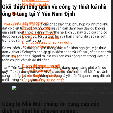
Nội thất văn phòng
Giới thiệu tổng quan về công ty thiết kế nhà
ống 3 tầng tại Ý Yên Nam Định
Báo giá
Xây nhà trọn gói
Thiết kế nhà ống 3 tầng
là giải pháp kiến trúc phù hợp với những khu
Thi công nội thất
đất có diện tích vừa và nhỏ nhưng vẫn cần đảm bảo đầy đủ không
gian sinh hoạt cho gia đình nhiều thế hệ. Dịch vụ này giúp gia chủ có
Báo giá thiết kế nhà
được bản vẽ khoa học, tối ưu diện tích và hạn chế tối đa các sai sót
Báo giá cải tạo nhà cũ
trong quá trình xây dựng.
Dịch vụ xin giấy phép xây dựng
Thi công trần thạch cao
So với cách xây dựng truyền thống dựa trên kinh nghiệm, việc thuê
đơn vị thiết kế chuyên nghiệp giúp kiểm soát tốt kết cấu, công năng và
Dự án
thẩm mỹ tổng thể. Ngoài ra, gia chủ còn chủ động hơn trong việc dự
toán chi phí và tiến độ thi công.
Dự án thi công trọn gói
Tại Ý Yên Nam Định, mô hình nhà ống đang ngày càng phổ biến do
Dự án thi công nội thất trọn gói
quỹ đất xây dựng hạn chế. Vì vậy, việc sở hữu một thiết kế tối ưu ánh
Dự án thiết kế nhà đẹp
sáng, thông gió và công năng sử dụng là yếu tố rất quan trọng đối với
chất lượng không gian sống.
Dự án thiết kế 3D nội thất
mẫu nhà ống 3 tầng hiện đại – xu hướng kiến trúc dẫn đầu 
Công ty Nhà Mới chúng tôi cung cấp các
dịch vụ thiết kế chuyên nghiệp :