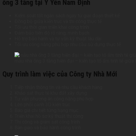
ống 3 tầng tại Ý Yên Nam Định
Kiểm soát tốt ngân sách ngay từ giai đoạn thiết kế
Đồng bộ giữa kiến trúc và thi công thực tế
Tối ưu thời gian triển khai công trình
Đảm bảo tiến độ rõ ràng, minh bạch
Hỗ trợ bảo hành và tư vấn kỹ thuật lâu dài
Tối ưu công năng phù hợp nhu cầu sử dụng thực tế
mẫu nhà ống 3 tầng hiện đại – kiến tạo tổ ấm tinh tế giữa 
Quy trình làm việc của Công ty Nhà Mới
Tiếp nhận thông tin và nhu cầu khách hàng
Khảo sát thực tế khu đất xây dựng
Tư vấn phương án công năng phù hợp
Lên phối cảnh 3D kiến trúc
Báo giá chi tiết từng hạng mục
Triển khai hồ sơ kỹ thuật thi công
Thi công và giám sát công trình
Bàn giao và bảo hành công trình