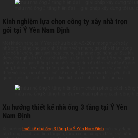
mẫu nhà ống 3 tầng hiện đại – giải pháp xây dựng tối ưu 
Kinh nghiệm lựa chọn công ty xây nhà trọn
gói tại Ý Yên Nam Định
Một khách hàng tại Ý Yên sở hữu lô đất 4,5x20m mong muốn xây
nhà ống 3 tầng cho gia đình 5 thành viên nhưng gặp khó khăn trong
việc bố trí không gian sinh hoạt chung và phòng ngủ riêng tư. Sau khi
được đội ngũ kiến trúc sư Nhà Mới tư vấn lại mặt bằng, bổ sung giếng
trời và tối ưu giao thông trong nhà, công trình đã đảm bảo đầy đủ ánh
sáng, thông gió và công năng sử dụng. Qua trường hợp này có thể
thấy việc lựa chọn đơn vị thiết kế có kinh nghiệm thực tế là yếu tố rất
quan trọng để tránh lãng phí diện tích và chi phí sửa đổi sau này.
mẫu nhà ống 3 tầng hiện đại – chuẩn phong cách sống hiện
Xu hướng thiết kế nhà ống 3 tầng tại Ý Yên
Nam Định
Xu hướng
thiết kế nhà ống 3 tầng tại Ý Yên Nam Định
hiện nay đang
tập trung mạnh vào tính tối giản, tối ưu công năng và tăng khả năng