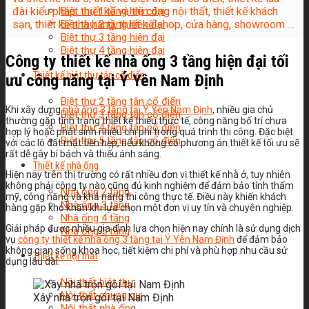
đài kiểu pháp, thiết kế và thi công nội thất, thiết kế khách
Biệt thự 1 tầng hiện đại
sạn, thiết kế nhà hàng, thiết kế shop, cửa hàng, showroom …
Biệt thự 2 tầng hiện đại
Biệt thự 3 tầng hiện đại
Biệt thự 4 tầng hiện đại
Công ty thiết kế nhà ống 3 tầng hiện đại tối
Thiết kế biệt thự tân cổ điển
ưu công năng tại Ý Yên Nam Định
Biệt thự 2 tầng tân cổ điển
Khi xây dựng
nhà ống 3 tầng tại Ý Yên Nam Định
, nhiều gia chủ
Biệt thự 3 tầng tân cổ điển
thường gặp tình trạng thiết kế thiếu thực tế, công năng bố trí chưa
Biệt thự 4 tầng tân cổ điển
hợp lý hoặc phát sinh nhiều chi phí trong quá trình thi công. Đặc biệt
Biệt thự 5 tầng tân cổ điển
với các lô đất mặt tiền hẹp, nếu không có phương án thiết kế tối ưu sẽ
rất dễ gây bí bách và thiếu ánh sáng.
Thiết kế nhà ống
Hiện nay trên thị trường có rất nhiều đơn vị thiết kế nhà ở, tuy nhiên
không phải công ty nào cũng đủ kinh nghiệm để đảm bảo tính thẩm
Nhà ống 2 tầng
mỹ, công năng và khả năng thi công thực tế. Điều này khiến khách
Nhà ống 3 tầng
hàng gặp khó khăn khi lựa chọn một đơn vị uy tín và chuyên nghiệp.
Nhà ống 4 tầng
Giải pháp được nhiều gia đình lựa chọn hiện nay chính là sử dụng dịch
Nhà ống 5 tầng
vụ
công ty thiết kế nhà ống 3 tầng tại Ý Yên Nam Định
để đảm bảo
không gian sống khoa học, tiết kiệm chi phí và phù hợp nhu cầu sử
Thiết kế nội thất
dụng lâu dài.
Nội thất biệt thự
Nội thất chung cư
Xây nhà trọn gói tại Nam Định
Nội thất nhà ống