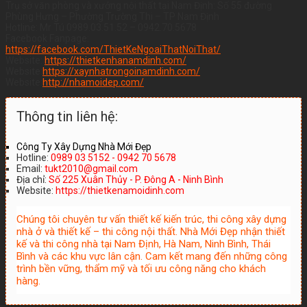
Trụ sở văn phòng và xưởng nội thất tại Nam Định: Số 55 đường
Phùng Hưng – Phường Trường Thi – TP Nam Định
Hotline: Mr Tú 0989.03.51.52 – 0942.70.5678
Facebook Fanpage:
https://facebook.com/ThietKeNgoaiThatNoiThat/
Website:
https://thietkenhanamdinh.com/
Website:
https://xaynhatrongoinamdinh.com/
Website:
http://nhamoidep.com/
Thông tin liên hệ:
Công Ty Xây Dựng Nhà Mới Đẹp
Hotline:
0989 03 5152 - 0942 70 5678
Email:
tukt2010@gmail.com
Địa chỉ:
Số 225 Xuân Thủy - P. Đông A - Ninh Bình
Website:
https://thietkenamoidinh.com
Chúng tôi chuyên tư vấn thiết kế kiến trúc, thi công xây dựng
nhà ở và thiết kế – thi công nội thất. Nhà Mới Đẹp nhận thiết
kế và thi công nhà tại Nam Định, Hà Nam, Ninh Bình, Thái
Bình và các khu vực lân cận. Cam kết mang đến những công
trình bền vững, thẩm mỹ và tối ưu công năng cho khách
hàng.