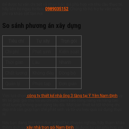
Để được tư vấn chi tiết và nhận báo giá phù hợp với nhu cầu thực tế,
hãy liên hệ ngay hotline
0989035152
. Chúng tôi hỗ trợ tư vấn miễn
phí và khảo sát tận nơi.
So sánh phương án xây dựng
Tiêu chí
Tự xây
Trọn gói
Chi phí
Phát sinh
Kiểm soát
Thời gian
Lâu
Nhanh
Chất lượng
Không đều
Đồng bộ
Quản lý
Phức tạp
Đơn giản
Việc lựa chọn
công ty thiết kế nhà ống 3 tầng tại Ý Yên Nam Định
uy
tín sẽ giúp gia chủ tối ưu chi phí, đảm bảo công năng và nâng cao
chất lượng không gian sống lâu dài. Một bản thiết kế tốt không chỉ
đẹp mà còn giúp hạn chế phát sinh và tối ưu hiệu quả sử dụng thực
tế.
Nếu bạn đang tìm kiếm đơn vị thiết kế chuyên nghiệp, hãy tham khảo
thêm dịch vụ
xây nhà trọn gói Nam Định
để được tư vấn phù hợp với