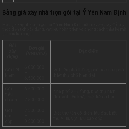
Bảng giá xây nhà trọn gói tại Ý Yên Nam Định
Mức giá xây nhà trọn gói tại Ý Yên Nam Định hiện nay sẽ thay đổi tùy
theo diện tích xây dựng, vật liệu hoàn thiện và phong cách thiết kế mà
gia chủ lựa chọn.
Gói
Đơn giá
xây
Đặc điểm
(VNĐ/m2)
dựng
6.000.000
Gói tiết
Vật liệu phổ thông, phù hợp nhà phố
–
kiệm
,biệt thự phố hiện đại
6.500.000
Gói
6.500.000
Nhà phố 2–3 tầng, biệt thự hiện
tiêu
–
đại, vật liệu khá, thiết kế cơ bản
chuẩn
7.500.000
Gói
7.500.000
Biệt thự tân cổ điển, lâu đài, biệt
cao
–
thự villa, vật liệu cao cấp
cấp
9.500.000