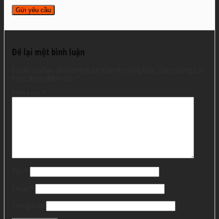
Để lại một bình luận
Email của bạn sẽ không được hiển thị công khai.
Các trường bắt
buộc được đánh dấu
*
Bình luận
*
Tên
*
Email
*
Trang web