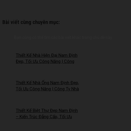
Bài viết cùng chuyên mục:
Bạn cũng có thể tìm các bài viết khác trong chủ đề này
Thiết Kế Nhà Hiện Đại Nam Định
Đẹp, Tối Ưu Công Năng | Công
Ty Nhà Mới – 2026NM258
Thiết Kế Nhà Ống Nam Định Đẹp,
Tối Ưu Công Năng | Công Ty Nhà
Mới – 2026Nm257
Thiết Kế Biệt Thự Đẹp Nam Định
– Kiến Trúc Đẳng Cấp, Tối Ưu
Công Năng – 2026NM256