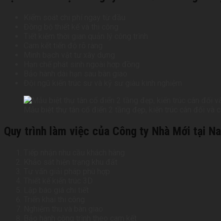
Kiểm soát chi phí ngay từ đầu
Đồng bộ thiết kế và thi công
Tiết kiệm thời gian quản lý công trình
Cam kết tiến độ rõ ràng
Minh bạch vật tư xây dựng
Hạn chế phát sinh ngoài hợp đồng
Bảo hành dài hạn sau bàn giao
Đội ngũ kiến trúc sư và kỹ sư giàu kinh nghiệm
Mẫu biệt thự tân cổ điển 2 tầng đẹp, kiến trúc cân đối và
Quy trình làm việc của Công ty Nhà Mới tại N
Tiếp nhận nhu cầu khách hàng
Khảo sát hiện trạng khu đất
Tư vấn giải pháp phù hợp
Thiết kế kiến trúc 3D
Lập báo giá chi tiết
Triển khai thi công
Nghiệm thu và bàn giao
Bảo hành công trình theo cam kết