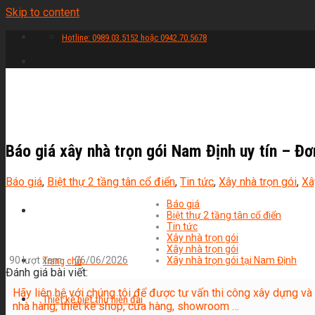
Skip to content
Hotline: 0989.03.5152 hoặc 0942.70.5678
Báo giá xây nhà trọn gói Nam Định uy tín – 
Báo giá
,
Biệt thự 2 tầng tân cổ điển
,
Tin tức
,
Xây nhà trọn gói
,
Xâ
Báo giá
Biệt thự 2 tầng tân cổ điển
Tin tức
Xây nhà trọn gói
Xây nhà trọn gói
90 lượt xem
06/06/2026
Xây nhà trọn gói tại Nam Định
Trang chủ
Đánh giá bài viết:
Hãy liên hệ với chúng tôi để được tư vấn thi công xây dựng và thiế
Thiết kế biệt thự hiện đại
nhà hàng, thiết kế shop, cửa hàng, showroom …