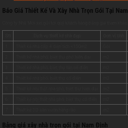
Báo Giá Thiết Kế Và Xây Nhà Trọn Gói Tại Na
Công ty Nhà Mới xin gửi tới quý khách hàng bảng giá tham khảo c
Stt
Dịch vụ thiết kế nhà đẹp
Đơn vị tính
1
Thiết kế nhà cấp 4 diện tích <150m2
Gói
2
Thiết kế nhà phố, biệt thự phố hiện đại
m2
3
Thiết kế nhà phố, biệt thự tân cổ điển
m2
4
Thiết kế nhà phố, biệt thự cổ điển
m2
5
Thiết kế nội thất nhà phố, biệt thự hiện đại
m2
6
Thiết kế nội thất nhà phố, biệt thự cổ điển
m2
7
Thiết kế 3D sân vườn hàng rào
m2
Bảng giá xây nhà trọn gói tại Nam Định