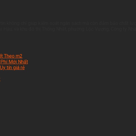
ín không chỉ giúp kiểm soát ngân sách mà còn đảm bảo chất lượng 
ải Hậu; và khu đô thị Thống Nhất, phường Lộc Vượng, Công ty Nhà
iết Theo m2
 Phí Mới Nhất
y tín giá rẻ
t