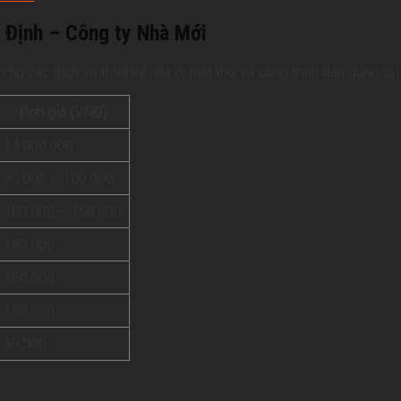
m Định – Công ty Nhà Mới
ho các dịch vụ thiết kế nhà ở, biệt thự và công trình dân dụng tạ
Đơn giá (VNĐ)
14.000.000
80.000 – 100.000
100.000 – 150.000
180.000
150.000
180.000
50.000