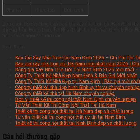
Quản lý
Phức tạp
Đơn giản
Lựa chọn đơn vị cung cấp báo giá xây nhà trọn gói Nam Định uy t
đường Trần Hưng Đạo, TP Nam Định; thị trấn Yên Định, huyện H
hoàn thiện ngôi nhà mơ ước.
Xem thêm:
Báo Giá Xây Nhà Trọn Gói Nam Định 2026 – Chi Phí Chi T
Báo giá xây nhà trọn gói Hà Nam mới nhất năm 2026 | Chi
Bảng giá Xây Nhà Trọn Gói Tại Ninh Bình 2026 mới nhất – U
Công Ty Thiết Kế Nhà Đẹp Nam Định & Báo Giá Mới Nhất
Công Ty Thiết Kế Nhà Đẹp tại Nam Định | Báo giá mới nhấ
Công ty thiết kế nhà đẹp Ninh Bình uy tín và chuyên nghiệp
Công ty thiết kế nhà tại Hà Nam chuyên nghiệp
Đơn vị thiết kế thi công nội thất Nam Định chuyên nghiệp
Tư Vấn Thiết Kế Thi Công Nội Thất Tại Hà Nam
Thiết kế thi công nội thất tại Hà Nam đẹp và chất lượng
Tư vấn thiết kế, thi công nội thất uy tín tại Ninh Bình.
Thiết kế thi công nội thất tại Ninh Bình đẹp và chất lượng
Câu hỏi thường gặp