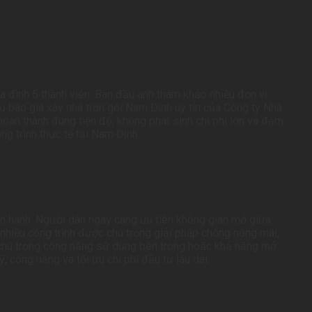
 đình 5 thành viên. Ban đầu anh tham khảo nhiều đơn vị
vụ báo giá xây nhà trọn gói Nam Định uy tín của Công ty Nhà
 hoàn thành đúng tiến độ, không phát sinh chi phí lớn và đảm
g trình thực tế tại Nam Định.
 vận hành. Người dân ngày càng ưu tiên không gian mở giữa
nhiều công trình được chú trọng giải pháp chống nóng mái,
a chú trọng công năng sử dụng bên trong hoặc khả năng mở
, công năng và tối ưu chi phí đầu tư lâu dài.