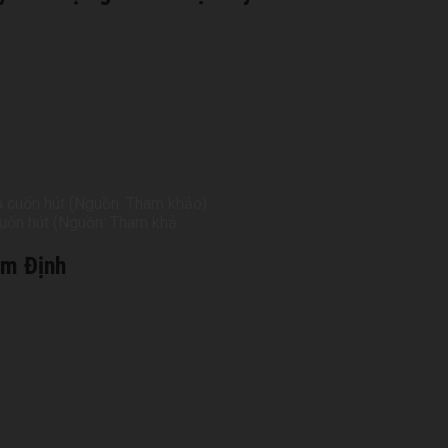
 cuốn hút (Nguồn: Tham khả
am Định