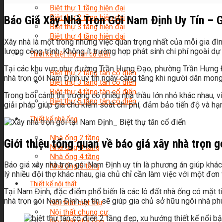
Biệt thự 1 tầng hiện đại
Biệt thự 2 tầng hiện đại
Báo Giá Xây Nhà Trọn Gói Nam Định Uy Tín – G
Biệt thự 3 tầng hiện đại
Biệt thự 4 tầng hiện đại
Xây nhà là một trong những việc quan trọng nhất của mỗi gia đìn
lượng công trình. Không ít trường hợp phát sinh chi phí ngoài dự
Thiết kế biệt thự tân cổ điển
Tại các khu vực như đường Trần Hưng Đạo, phường Trần Hưng Đạ
Biệt thự 2 tầng tân cổ điển
nhà trọn gói Nam Định uy tín ngày càng tăng khi người dân mong
Biệt thự 3 tầng tân cổ điển
Biệt thự 4 tầng tân cổ điển
Trong bối cảnh thị trường có nhiều nhà thầu lớn nhỏ khác nhau, vi
Biệt thự 5 tầng tân cổ điển
giải pháp giúp gia chủ kiểm soát chi phí, đảm bảo tiến độ và hạn 
Thiết kế nhà ống
Nhà ống 2 tầng
Giới thiệu tổng quan về báo giá xây nhà trọn g
Nhà ống 3 tầng
Nhà ống 4 tầng
Báo giá xây nhà trọn gói Nam Định uy tín là phương án giúp khách
Nhà ống 5 tầng
lý nhiều đội thợ khác nhau, gia chủ chỉ cần làm việc với một đơn 
Thiết kế nội thất
Tại Nam Định, đặc điểm phổ biến là các lô đất nhà ống có mặt ti
nhà trọn gói Nam Định uy tín sẽ giúp gia chủ sở hữu ngôi nhà ph
Nội thất biệt thự
Nội thất chung cư
Nội thất nhà ống