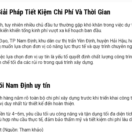
iải Pháp Tiết Kiệm Chi Phí Và Thời Gian
h, tuy nhiên nhiều chủ đầu tư thường gặp khó khăn trong việc dự 
 kiến khiến tổng kinh phí vượt xa kế hoạch ban đầu.
o, TP Nam Định; khu dân cư thị trấn Yên Định, huyện Hải Hậu; h
 muốn lựa chọn đơn vị có năng lực thực tế và quy trình chuyên ng
ệc lựa chọn đơn vị uy tín là yếu tố quyết định chất lượng công trìn
chế tối đa các rủi ro trong quá trình xây dựng.
ói Nam Định uy tín
 hàng nắm rõ toàn bộ chi phí xây dựng trước khi triển khai công t
vị duy nhất từ thiết kế đến hoàn thiện.
ền từ 4–6m, yêu cầu tối ưu công năng và tận dụng tối đa diện tíc
ù hợp nhu cầu thực tế, đảm bảo thẩm mỹ và tiết kiệm chi phí lâu d