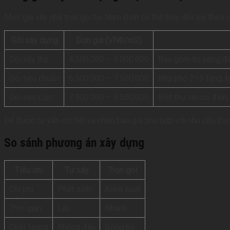
Mức giá xây nhà trọn gói tại Nam Định có thể thay đổi tùy theo q
Gói xây dựng
Đơn giá (VNĐ/m2)
Gói xây thô
4.500.000 – 5.000.000
Bao gồm thi công đế
Gói tiêu chuẩn
6.500.000 – 7.500.000
Nhà phố 2–3 tầng, biệ
Gói cao cấp
7.500.000 – 9.500.000
Biệt thự tân cổ điển,
Để được tư vấn chi tiết và nhận báo giá phù hợp với nhu cầu thực
So sánh phương án xây dựng
Tiêu chí
Tự xây
Trọn gói
Chi phí
Phát sinh
Kiểm soát
Thời gian
Lâu
Nhanh
Chất lượng
Không đều
Đồng bộ