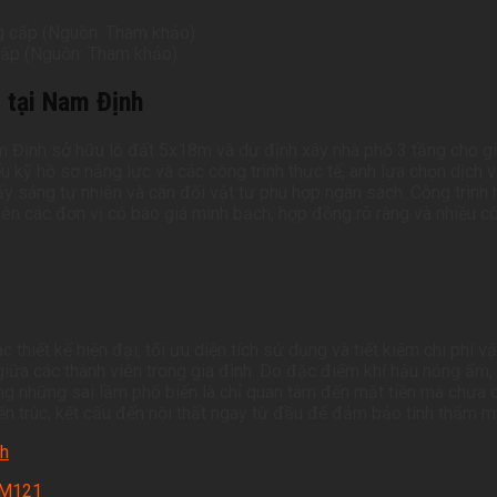
 cấp (Nguồn: Tham khảo)
i tại Nam Định
Định sở hữu lô đất 5x18m và dự định xây nhà phố 3 tầng cho gia
u kỹ hồ sơ năng lực và các công trình thực tế, anh lựa chọn dịch 
lấy sáng tự nhiên và cân đối vật tư phù hợp ngân sách. Công trình
ên các đơn vị có báo giá minh bạch, hợp đồng rõ ràng và nhiều côn
 thiết kế hiện đại, tối ưu diện tích sử dụng và tiết kiệm chi phí
iữa các thành viên trong gia đình. Do đặc điểm khí hậu nóng ẩm, 
ong những sai lầm phổ biến là chỉ quan tâm đến mặt tiền mà chư
iến trúc, kết cấu đến nội thất ngay từ đầu để đảm bảo tính thẩm mỹ
nh
6NM121