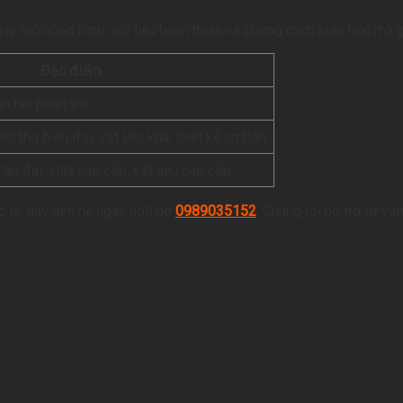
uy mô công trình, vật liệu hoàn thiện và phong cách kiến trúc mà g
Đặc điểm
n hết phần thô
t thự hiện đại, vật liệu khá, thiết kế cơ bản
 lâu đài, villa cao cấp, vật liệu cao cấp
 tế, hãy liên hệ ngay hotline
0989035152
. Chúng tôi hỗ trợ tư vấ