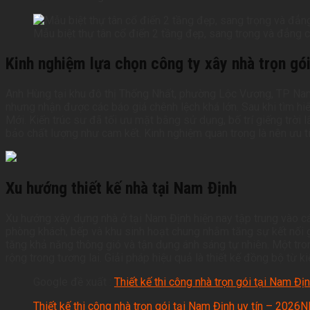
Mẫu biệt thự tân cổ điển 2 tầng đẹp, sang trọng và đẳng
Kinh nghiệm lựa chọn công ty xây nhà trọn gó
Anh Hùng tại khu đô thị Thống Nhất, phường Lộc Vượng, TP Nam 
nhưng nhận được các báo giá chênh lệch khá lớn. Sau khi tìm hiể
Mới. Kiến trúc sư đã tối ưu mặt bằng sử dụng, bố trí giếng trời 
bảo chất lượng như cam kết. Kinh nghiệm quan trọng là nên ưu ti
Xu hướng thiết kế nhà tại Nam Định
Xu hướng xây dựng nhà ở tại Nam Định hiện nay tập trung vào các
phòng khách, bếp và khu sinh hoạt chung nhằm tăng sự kết nối g
tăng khả năng thông gió và tận dụng ánh sáng tự nhiên. Một tr
rộng trong tương lai. Giải pháp hiệu quả là thiết kế đồng bộ từ k
Google đề xuất :
T
hiết kế thi công nhà trọn gói tại Nam Đị
Thiết kế thi công nhà trọn gói tại Nam Định uy tín – 202