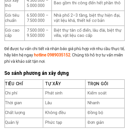
Gói xây
4.500.000 –
Bao gồm thi công đến hết phần thô
thô
5.000.000
Gói tiêu
6.500.000 –
Nhà phố 2–3 tầng, biệt thự hiện đại,
chuẩn
7.500.000
vật liệu khá, thiết kế cơ bản
Gói cao
7.500.000 –
Biệt thự tân cổ điển, lâu đài, biệt thự
cấp
9.500.000
villa, vật liệu cao cấp
Để được tư vấn chi tiết và nhận báo giá phù hợp với nhu cầu thực tế,
hãy liên hệ ngay
hotline 0989035152
. Chúng tôi hỗ trợ tư vấn miễn
phí và khảo sát tận nơi.
So sánh phương án xây dựng
TIÊU CHÍ
TỰ XÂY
TRỌN GÓI
Chi phí
Phát sinh
Kiểm soát
Thời gian
Lâu
Nhanh
Chất lượng
Không đều
Đồng bộ
Quản lý
Phức tạp
Đơn giản