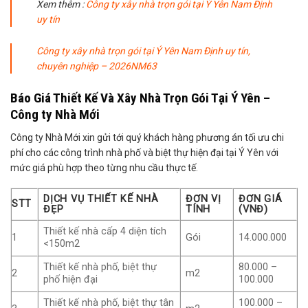
Xem thêm :
Công ty xây nhà trọn gói tại Ý Yên Nam Định
uy tín
Công ty xây nhà trọn gói tại Ý Yên Nam Định uy tín,
chuyên nghiệp – 2026NM63
Báo Giá Thiết Kế Và Xây Nhà Trọn Gói Tại Ý Yên –
Công ty Nhà Mới
Công ty Nhà Mới xin gửi tới quý khách hàng phương án tối ưu chi
phí cho các công trình nhà phố và biệt thự hiện đại tại Ý Yên với
mức giá phù hợp theo từng nhu cầu thực tế.
DỊCH VỤ THIẾT KẾ NHÀ
ĐƠN VỊ
ĐƠN GIÁ
STT
ĐẸP
TÍNH
(VNĐ)
Thiết kế nhà cấp 4 diện tích
1
Gói
14.000.000
<150m2
Thiết kế nhà phố, biệt thự
80.000 –
2
m2
phố hiện đại
100.000
Thiết kế nhà phố, biệt thự tân
100.000 –