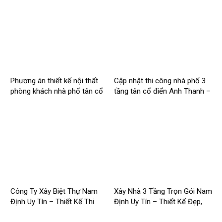
2026NM255
Phương án thiết kế nội thất
Cập nhật thi công nhà phố 3
phòng khách nhà phố tân cổ
tầng tân cổ điển Anh Thanh –
điển cho Anh Hào tại Hà Nam
Chị Thúy tại Hồng Quang,
Nam Định
Công Ty Xây Biệt Thự Nam
Xây Nhà 3 Tầng Trọn Gói Nam
Định Uy Tín – Thiết Kế Thi
Định Uy Tín – Thiết Kế Đẹp,
Công Trọn Gói Chuyên Nghiệp
Báo Giá Mới Nhất 2026 –