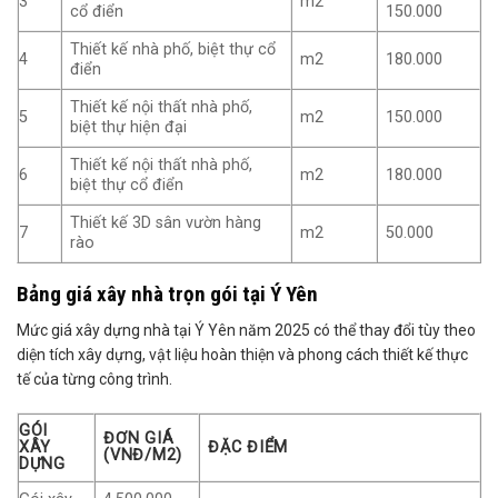
3
m2
cổ điển
150.000
Thiết kế nhà phố, biệt thự cổ
4
m2
180.000
điển
Thiết kế nội thất nhà phố,
5
m2
150.000
biệt thự hiện đại
Thiết kế nội thất nhà phố,
6
m2
180.000
biệt thự cổ điển
Thiết kế 3D sân vườn hàng
7
m2
50.000
rào
Bảng giá xây nhà trọn gói tại Ý Yên
Mức giá xây dựng nhà tại Ý Yên năm 2025 có thể thay đổi tùy theo
diện tích xây dựng, vật liệu hoàn thiện và phong cách thiết kế thực
tế của từng công trình.
GÓI
ĐƠN GIÁ
XÂY
ĐẶC ĐIỂM
(VNĐ/M2)
DỰNG