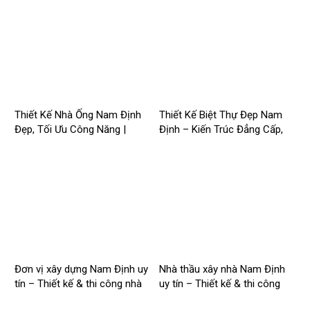
Thiết Kế Nhà Ống Nam Định
Thiết Kế Biệt Thự Đẹp Nam
Đẹp, Tối Ưu Công Năng |
Định – Kiến Trúc Đẳng Cấp,
Công Ty Nhà Mới –
Tối Ưu Công Năng –
2026Nm257
2026NM256
Đơn vị xây dựng Nam Định uy
Nhà thầu xây nhà Nam Định
tín – Thiết kế & thi công nhà
uy tín – Thiết kế & thi công
trọn gói | Công ty Nhà Mới –
trọn gói – 2026NM254