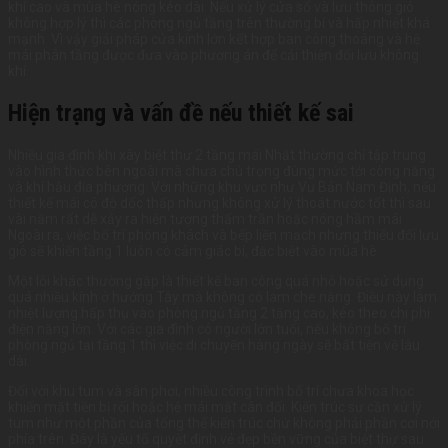
khí cao và mùa hè nóng kéo dài. Nếu xử lý cửa sổ và lưu thông gió
không hợp lý thì các phòng ngủ tầng trên thường bí và hấp nhiệt khá
mạnh. Vì vậy giải pháp cửa kính lớn kết hợp ban công thoáng và hệ
mái phân tầng được đưa vào phương án để cải thiện đối lưu không
khí.
Hiện trạng và vấn đề nếu thiết kế sai
Nhiều gia đình khi xây biệt thự 2 tầng mái Nhật thường chỉ tập trung
vào hình thức bên ngoài mà chưa chú trọng đúng mức tới công năng
và khí hậu địa phương. Với những khu vực như Vụ Bản Nam Định, nếu
thiết kế mái có độ dốc thấp nhưng không xử lý thoát nước tốt thì sau
vài năm rất dễ xảy ra hiện tượng thấm trần hoặc nóng hầm mái.
Ngoài ra, việc bố trí phòng khách và bếp liền mạch nhưng thiếu đối lưu
gió sẽ khiến tầng 1 luôn có cảm giác bí, đặc biệt vào mùa hè.
Một lỗi khác thường gặp là thiết kế ban công quá nhỏ hoặc sử dụng
quá nhiều kính ở hướng Tây mà không có lam che nắng. Điều này làm
nhiệt lượng hấp thụ vào phòng ngủ tầng 2 tăng cao, kéo theo chi phí
điện năng lớn. Với các gia đình có người lớn tuổi, nếu không bố trí
phòng ngủ tại tầng 1 thì việc di chuyển hàng ngày sẽ bất tiện về lâu
dài.
Đối với khu tum và sân phơi, nhiều công trình bố trí chưa khoa học
khiến mặt tiền bị rối hoặc hệ mái mất cân đối. Kiến trúc sư cần xử lý
tum như một phần của tổng thể kiến trúc chứ không phải phần cơi nới
phía trên. Đây là yếu tố quyết định vẻ đẹp bền vững của biệt thự sau