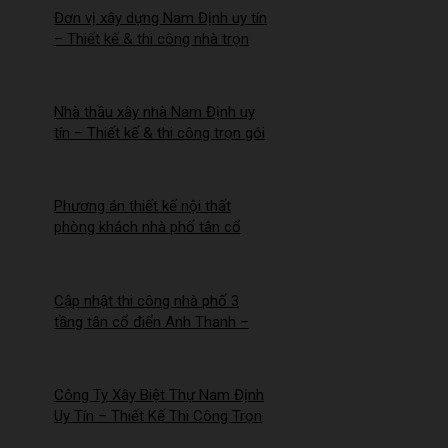
Đơn vị xây dựng Nam Định uy tín
– Thiết kế & thi công nhà trọn
gói | Công ty Nhà Mới –
2026NM255
Nhà thầu xây nhà Nam Định uy
tín – Thiết kế & thi công trọn gói
– 2026NM254
Phương án thiết kế nội thất
phòng khách nhà phố tân cổ
điển cho Anh Hào tại Hà Nam
Cập nhật thi công nhà phố 3
tầng tân cổ điển Anh Thanh –
Chị Thúy tại Hồng Quang, Nam
Định
Công Ty Xây Biệt Thự Nam Định
Uy Tín – Thiết Kế Thi Công Trọn
Gói Chuyên Nghiệp –