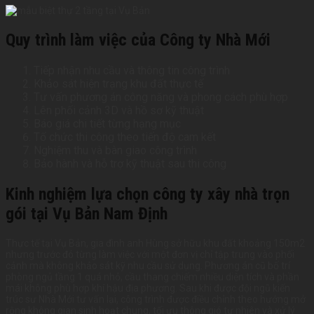
Quy trình làm việc của Công ty Nhà Mới
Tiếp nhận nhu cầu và thông tin công trình
Khảo sát hiện trạng khu đất thực tế
Tư vấn phương án công năng và phong cách phù hợp
Lên phối cảnh 3D và hồ sơ kỹ thuật
Báo giá chi tiết từng hạng mục
Tổ chức thi công theo tiến độ cam kết
Nghiệm thu và bàn giao công trình
Bảo hành và hỗ trợ kỹ thuật sau thi công
Kinh nghiệm lựa chọn công ty xây nhà trọn
gói tại Vụ Bản Nam Định
Thực tế tại Vụ Bản, gia đình anh Hùng sở hữu khu đất khoảng 150m2
nhưng trước đó từng làm việc với một đơn vị chỉ tập trung vào phối
cảnh mà không khảo sát kỹ nhu cầu sử dụng. Phương án cũ bố trí
phòng ngủ tầng 1 quá nhỏ, cầu thang chiếm nhiều diện tích và phần
mái không phù hợp khí hậu địa phương. Sau khi được đội ngũ kiến
trúc sư Nhà Mới tư vấn lại, công trình được điều chỉnh theo hướng mở
rộng không gian sinh hoạt chung, tối ưu thông gió tự nhiên và xử lý