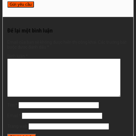
Để lại một bình luận
Email của bạn sẽ không được hiển thị công khai.
Các trường bắt
buộc được đánh dấu
*
Bình luận
*
Tên
*
Email
*
Trang web