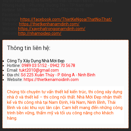
Trụ sở văn phòng và xưởng nội thất tại Nam Định: Số 55 đường
Phùng Hưng – Phường Trường Thi – TP Nam Định
Hotline: Mr Tú 0989.03.51.52 – 0942.70.5678
Facebook
Fanpage:
https://facebook.com/ThietKeNgoaiThatNoiThat/
Website:
https://thietkenhanamdinh.com/
Website:
https://xaynhatrongoinamdinh.com/
Website:
http://nhamoidep.com/
Thông tin liên hệ:
Công Ty Xây Dựng Nhà Mới Đẹp
Hotline:
0989 03 5152 - 0942 70 5678
Email:
tukt2010@gmail.com
Địa chỉ:
Số 225 Xuân Thủy - P. Đông A - Ninh Bình
Website:
https://thietkenamoidinh.com
Chúng tôi chuyên tư vấn thiết kế kiến trúc, thi công xây dựng
nhà ở và thiết kế – thi công nội thất. Nhà Mới Đẹp nhận thiết
kế và thi công nhà tại Nam Định, Hà Nam, Ninh Bình, Thái
Bình và các khu vực lân cận. Cam kết mang đến những công
trình bền vững, thẩm mỹ và tối ưu công năng cho khách
hàng.