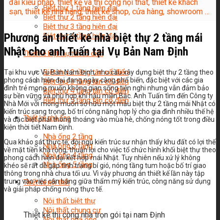
đài kiểu pháp, thiết kế và thi công nội thất, thiết kế khách
Biệt thự 1 tầng hiện đại
sạn, thiết kế nhà hàng, thiết kế shop, cửa hàng, showroom …
Biệt thự 2 tầng hiện đại
Biệt thự 3 tầng hiện đại
Phương án thiết kế nhà biệt thự 2 tầng mái
Biệt thự 4 tầng hiện đại
Nhật cho anh Tuấn tại Vụ Bản Nam Định
Thiết kế biệt thự tân cổ điển
Biệt thự 2 tầng tân cổ điển
Tại khu vực Vụ Bản Nam Định, nhu cầu xây dựng biệt thự 2 tầng theo
phong cách hiện đại đang ngày càng phổ biến, đặc biệt với các gia
Biệt thự 3 tầng tân cổ điển
đình trẻ mong muốn không gian sống tiện nghi nhưng vẫn đảm bảo
Biệt thự 4 tầng tân cổ điển
sự bền vững và phù hợp khí hậu miền Bắc. Anh Tuấn tìm đến Công ty
Biệt thự 5 tầng tân cổ điển
Nhà Mới với mong muốn sở hữu một mẫu biệt thự 2 tầng mái Nhật có
kiến trúc sang trọng, bố trí công năng hợp lý cho gia đình nhiều thế hệ
Thiết kế nhà ống
và đặc biệt phải thông thoáng vào mùa hè, chống nóng tốt trong điều
kiện thời tiết Nam Định.
Nhà ống 2 tầng
Qua khảo sát thực tế, đội ngũ kiến trúc sư nhận thấy khu đất có lợi thế
Nhà ống 3 tầng
về mặt tiền khá rộng, thuận lợi cho việc tổ chức hình khối biệt thự theo
Nhà ống 4 tầng
phong cách hiện đại kết hợp mái Nhật. Tuy nhiên nếu xử lý không
Nhà ống 5 tầng
khéo sẽ rất dễ gặp tình trạng bí gió, nóng tầng tum hoặc bố trí giao
thông trong nhà chưa tối ưu. Vì vậy phương án thiết kế lần này tập
trung vào việc cân bằng giữa thẩm mỹ kiến trúc, công năng sử dụng
Thiết kế nội thất
và giải pháp chống nóng thực tế.
Nội thất biệt thự
Nội thất chung cư
Thiết kế thi công nhà trọn gói tại nam Định
Nội thất nhà ống