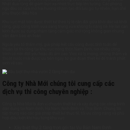
Nhật đua rộng để giảm bức xạ nhiệt trực tiếp lên tường. Các phòng
ngủ đều có cửa mở hai hướng nhằm tạo đối lưu gió tự nhiên, hạn chế
phụ thuộc điều hòa.
Khu vực mặt tiền được thiết kế theo tỷ lệ cân đối giữa khối đặc và khối
rỗng, giúp công trình vừa sang trọng vừa không bị nặng nề. Hệ lan can
kính được sử dụng nhằm tăng cảm giác mở rộng không gian nhưng
vẫn đảm bảo an toàn.
Ngoài yếu tố thẩm mỹ, giải pháp kết cấu cũng được tính toán để
thuận lợi thi công tại khu vực nông thôn Nam Định, nơi nhiều công
trình có nền đất yếu hoặc độ ẩm cao. Việc xử lý móng, chống thấm và
thoát nước mái được ưu tiên ngay từ giai đoạn thiết kế để tránh phát
sinh về sau.
Công ty Nhà Mới chúng tôi cung cấp các
dịch vụ thi công chuyên nghiệp :
Công ty Nhà Mới là đơn vị chuyên thiết kế và xây dựng các công trình
dân dụng tại Nam Định, Hà Nam, Ninh Bình và Thái Bình. Chúng tôi
tập trung vào các giải pháp thiết kế thực tế, tối ưu công năng và phù
hợp điều kiện khí hậu từng khu vực.
Xây biệt thự 2 tầng trọn gói tại Vụ Bản Nam Định