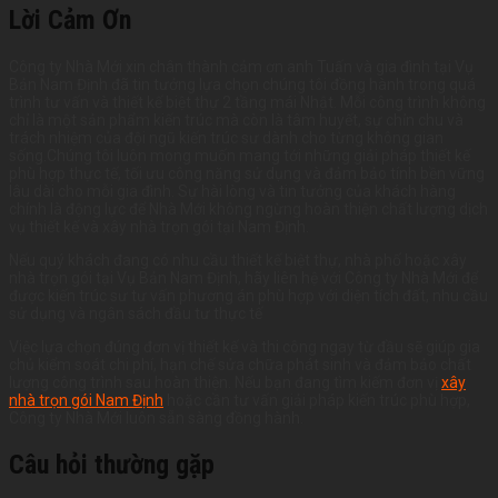
Lời Cảm Ơn
Công ty Nhà Mới xin chân thành cảm ơn anh Tuấn và gia đình tại Vụ
Bản Nam Định đã tin tưởng lựa chọn chúng tôi đồng hành trong quá
trình tư vấn và thiết kế biệt thự 2 tầng mái Nhật. Mỗi công trình không
chỉ là một sản phẩm kiến trúc mà còn là tâm huyết, sự chỉn chu và
trách nhiệm của đội ngũ kiến trúc sư dành cho từng không gian
sống.Chúng tôi luôn mong muốn mang tới những giải pháp thiết kế
phù hợp thực tế, tối ưu công năng sử dụng và đảm bảo tính bền vững
lâu dài cho mỗi gia đình. Sự hài lòng và tin tưởng của khách hàng
chính là động lực để Nhà Mới không ngừng hoàn thiện chất lượng dịch
vụ thiết kế và xây nhà trọn gói tại Nam Định.
Nếu quý khách đang có nhu cầu thiết kế biệt thự, nhà phố hoặc xây
nhà trọn gói tại Vụ Bản Nam Định, hãy liên hệ với Công ty Nhà Mới để
được kiến trúc sư tư vấn phương án phù hợp với diện tích đất, nhu cầu
sử dụng và ngân sách đầu tư thực tế
Việc lựa chọn đúng đơn vị thiết kế và thi công ngay từ đầu sẽ giúp gia
chủ kiểm soát chi phí, hạn chế sửa chữa phát sinh và đảm bảo chất
lượng công trình sau hoàn thiện. Nếu bạn đang tìm kiếm đơn vị
xây
nhà trọn gói Nam Định
hoặc cần tư vấn giải pháp kiến trúc phù hợp,
Công ty Nhà Mới luôn sẵn sàng đồng hành.
Câu hỏi thường gặp