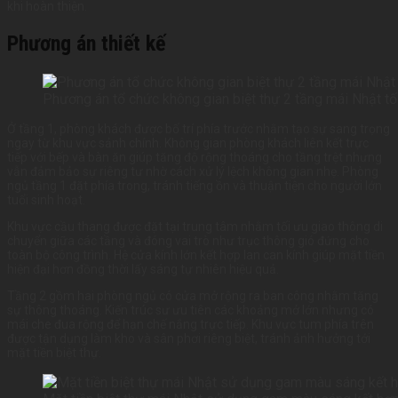
khi hoàn thiện.
Phương án thiết kế
Phương án tổ chức không gian biệt thự 2 tầng mái Nhật tố
Ở tầng 1, phòng khách được bố trí phía trước nhằm tạo sự sang trọng
ngay từ khu vực sảnh chính. Không gian phòng khách liên kết trực
tiếp với bếp và bàn ăn giúp tăng độ rộng thoáng cho tầng trệt nhưng
vẫn đảm bảo sự riêng tư nhờ cách xử lý lệch không gian nhẹ. Phòng
ngủ tầng 1 đặt phía trong, tránh tiếng ồn và thuận tiện cho người lớn
tuổi sinh hoạt.
Khu vực cầu thang được đặt tại trung tâm nhằm tối ưu giao thông di
chuyển giữa các tầng và đóng vai trò như trục thông gió đứng cho
toàn bộ công trình. Hệ cửa kính lớn kết hợp lan can kính giúp mặt tiền
hiện đại hơn đồng thời lấy sáng tự nhiên hiệu quả.
Tầng 2 gồm hai phòng ngủ có cửa mở rộng ra ban công nhằm tăng
sự thông thoáng. Kiến trúc sư ưu tiên các khoảng mở lớn nhưng có
mái che đua rộng để hạn chế nắng trực tiếp. Khu vực tum phía trên
được tận dụng làm kho và sân phơi riêng biệt, tránh ảnh hưởng tới
mặt tiền biệt thự.