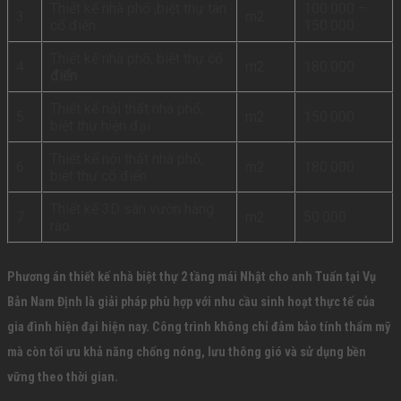
Thiết kế nhà phố ,biệt thự tân
100.000 –
3
m2
cổ điển
150.000
Thiết kế nhà phố, biệt thự cổ
4
m2
180.000
điển
Thiết kế nội thất nhà phố,
5
m2
150.000
biệt thự hiện đại
Thiết kế nội thất nhà phố,
6
m2
180.000
biệt thự cổ điển
Thiết kế 3D sân vườn hàng
7
m2
50.000
rào
Phương án thiết kế nhà biệt thự 2 tầng mái Nhật cho anh Tuấn tại Vụ
Bản Nam Định là giải pháp phù hợp với nhu cầu sinh hoạt thực tế của
gia đình hiện đại hiện nay. Công trình không chỉ đảm bảo tính thẩm mỹ
mà còn tối ưu khả năng chống nóng, lưu thông gió và sử dụng bền
vững theo thời gian.