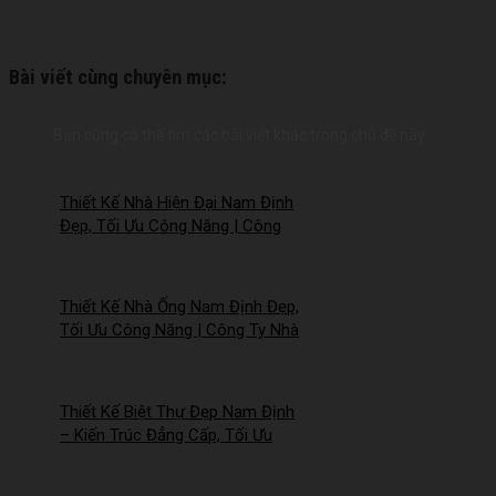
Bài viết cùng chuyên mục:
Bạn cũng có thể tìm các bài viết khác trong chủ đề này
Thiết Kế Nhà Hiện Đại Nam Định
Đẹp, Tối Ưu Công Năng | Công
Ty Nhà Mới – 2026NM258
Thiết Kế Nhà Ống Nam Định Đẹp,
Tối Ưu Công Năng | Công Ty Nhà
Mới – 2026Nm257
Thiết Kế Biệt Thự Đẹp Nam Định
– Kiến Trúc Đẳng Cấp, Tối Ưu
Công Năng – 2026NM256