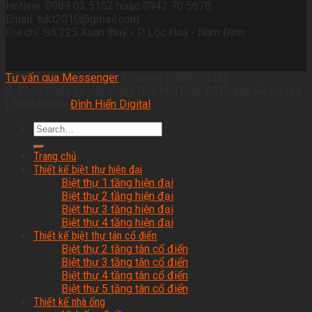
Hotline: 0989 03 5152 hoặc 0942 70 5678
Email: tukt2010@gmail.com
Địa chỉ: Số 225 Xuân thuỷ - P. Lộc Hoà - Nam Định
Tư vấn qua Messenger
| Hotline: 0989035152
© 2026 Công Ty Xây Dựng Nhà Mới Đẹp. All Rights Reserved.
| Thiết kế bởi
Đình Hiển Digital
Trang chủ
Thiết kế biệt thự hiện đại
Biệt thự 1 tầng hiện đại
Biệt thự 2 tầng hiện đại
Biệt thự 3 tầng hiện đại
Biệt thự 4 tầng hiện đại
Thiết kế biệt thự tân cổ điển
Biệt thự 2 tầng tân cổ điển
Biệt thự 3 tầng tân cổ điển
Biệt thự 4 tầng tân cổ điển
Biệt thự 5 tầng tân cổ điển
Thiết kế nhà ống