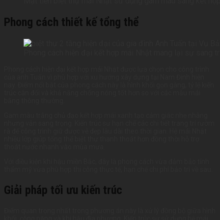
Mặt tiền biệt thự mái Nhật sử dụng gam màu sáng kết hợp
Phong cách thiết kế tổng thể
Phong cách hiện đại kết hợp mái Nhật mang lại sự sang t
Phong cách hiện đại kết hợp mái Nhật được lựa chọn cho công trình
của anh Tuấn vì phù hợp với xu hướng xây dựng tại Nam Định hiện
nay. Điểm nổi bật của phong cách này là hình khối gọn gàng, tỷ lệ kiến
trúc cân đối và khả năng chống nóng tốt hơn so với các mẫu mái
bằng thông thường.
Gam màu trắng chủ đạo kết hợp mái xanh tạo cảm giác nhẹ nhàng
nhưng vẫn sang trọng. Kiến trúc sư hạn chế các chi tiết trang trí rườm
rà để công trình giữ được vẻ đẹp lâu dài theo thời gian. Hệ mái Nhật
nhiều lớp giúp tổng thể biệt thự thanh thoát hơn đồng thời hỗ trợ
thoát nước nhanh vào mùa mưa.
Với điều kiện khí hậu miền Bắc, đây là phong cách vừa đảm bảo tính
thẩm mỹ vừa phù hợp thi công thực tế, hạn chế chi phí bảo trì về sau.
Giải pháp tối ưu kiến trúc
Điểm quan trọng nhất trong phương án này là xử lý đồng bộ giữa hình
khối, công năng và khí hậu địa phương. Kiến trúc sư sử dụng hệ mái