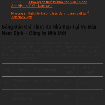
Xem thêm :
Phương án thiết kế nhà ống hiện đại cho
Anh Việt tại Ý Yên Nam Định
Phương án thiết kế nhà ống hiện đại cho anh Việt tại Ý
Yên Nam Định
Bảng Báo Giá Thiết Kế Nhà Đẹp Tại Vụ Bản
Nam Định – Công ty Nhà Mới
Công ty Nhà Mới xin gửi tới quý khách hàng phương án tối ưu chi phí
cho các công trình biệt thự 2 tầng mái Nhật, nhà phố hiện đại và nhà
vườn tại Nam Định. Chúng tôi tự hào là đơn vị uy tín chuyên xây nhà
trọn gói tại Vụ Bản Nam Định với đội ngũ kiến trúc sư và thợ thi công
nhiều kinh nghiệm thực tế.
Đơn vị
Đơn giá
Stt
Dịch vụ thiết kế nhà đẹp
tính
(vnđ)
Thiết kế nhà cấp 4 diện tích <
1
Gói
14.000.000
150m2
Thiết kế nhà phố ,biệt thự
80.000 –
2
m2
phố hiện đại
100.000