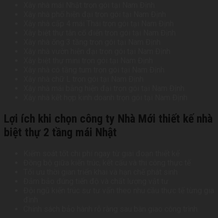
Xây nhà mái Nhật trọn gói tại Nam Định
Xây nhà phố hiện đại trọn gói tại Nam Định
Xây nhà cấp 4 mái Thái trọn gói tại Nam Định
Xây biệt thự tân cổ điển trọn gói tại Nam Định
Xây nhà ống 3 tầng trọn gói tại Nam Định
Xây nhà vườn hiện đại trọn gói tại Nam Định
Xây biệt thự mini trọn gói tại Nam Định
Xây nhà có tầng tum trọn gói tại Nam Định
Xây nhà chữ L trọn gói tại Nam Định
Xây nhà mái bằng hiện đại trọn gói tại Nam Định
Xây nhà kết hợp kinh doanh trọn gói tại Nam Định
Lợi ích khi chọn công ty Nhà Mới thiết kế nhà
biệt thự 2 tầng mái Nhật
Kiểm soát tốt chi phí ngay từ giai đoạn thiết kế
Đồng bộ giữa kiến trúc, kết cấu và thi công thực tế
Tối ưu thời gian triển khai và hạn chế phát sinh
Đảm bảo đúng tiến độ và chất lượng vật tư
Đội ngũ kiến trúc sư tư vấn theo nhu cầu thực tế từng gia
đình
Chính sách bảo hành rõ ràng sau bàn giao công trình