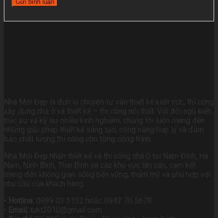
Nhà Mới Đẹp là đơn vị chuyên tư vấn thiết kế kiến trúc, thi công
xây dựng nhà ở và thiết kế – thi công nội thất. Với đội ngũ kiến
trúc sư và kỹ sư nhiều kinh nghiệm, chúng tôi luôn mang đến
những giải pháp thiết kế sáng tạo, công năng hợp lý và đảm
bảo chất lượng thi công cho từng công trình.
Nhà Mới Đẹp nhận thiết kế và thi công nhà ở tại Nam Định, Hà
Nam, Ninh Bình, Thái Bình và các khu vực lân cận, cam kết
mang đến không gian sống bền vững, thẩm mỹ và phù hợp với
nhu cầu của khách hàng.
•
Hotline:
0989 03 5152 hoặc 0942 70 5678
•
Email:
tukt2010@gmail.com