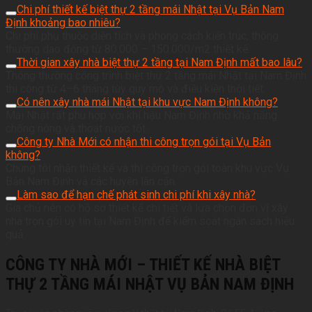
Chi phí thiết kế biệt thự 2 tầng mái Nhật tại Vụ Bản Nam
Định khoảng bao nhiêu?
Chi phí phụ thuộc diện tích và phong cách kiến trúc, thông
thường dao động từ 80.000 – 150.000/m2 thiết kế.
Thời gian xây nhà biệt thự 2 tầng tại Nam Định mất bao lâu?
Thông thường công trình biệt thự 2 tầng mái Nhật tại Nam Định
thi công từ 4–6 tháng tùy quy mô và điều kiện thời tiết.
Có nên xây nhà mái Nhật tại khu vực Nam Định không?
Mái Nhật rất phù hợp với khí hậu Nam Định nhờ khả năng
chống nóng và thoát nước tốt.
Công ty Nhà Mới có nhận thi công trọn gói tại Vụ Bản
không?
Chúng tôi nhận thiết kế và thi công trọn gói toàn khu vực Vụ
Bản Nam Định và các huyện lân cận.
Làm sao để hạn chế phát sinh chi phí khi xây nhà?
Gia chủ nên có hồ sơ thiết kế chi tiết và lựa chọn đơn vị xây
nhà trọn gói uy tín tại Nam Định để kiểm soát ngân sách hiệu
quả.
CÔNG TY NHÀ MỚI – THIẾT KẾ NHÀ BIỆT
THỰ 2 TẦNG MÁI NHẬT VỤ BẢN NAM ĐỊNH