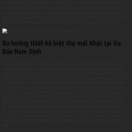
mái chống nóng hiệu quả hơn. Kết quả sau khi hoàn thiện, ngôi nhà
không chỉ đẹp về thẩm mỹ mà còn vận hành tiện nghi hơn trong sinh
hoạt hàng ngày. Bài học quan trọng là khi lựa chọn đơn vị xây nhà
trọn gói tại Nam Định, khách hàng nên ưu tiên đội ngũ có kinh nghiệm
thực tế về kiến trúc và thi công thay vì chỉ nhìn vào phối cảnh đẹp.
Xu hướng thiết kế biệt thự mái Nhật tại Vụ
Bản Nam Định
Xu hướng thiết kế biệt thự mái Nhật tại Vụ Bản Nam Định hiện nay
đang chuyển dần từ kiểu xây dựng nặng về hình thức sang các giải
pháp tối ưu công năng và khí hậu thực tế. Người dân Nam Định ngày
càng ưu tiên không gian sống thông thoáng, nhiều ánh sáng tự nhiên
và có sự kết nối giữa sân vườn với khu sinh hoạt chung. Với đặc điểm
mùa hè nóng ẩm và mùa mưa kéo dài, các mẫu biệt thự mái Nhật
được đánh giá cao nhờ khả năng thoát nước tốt, chống nóng hiệu quả
và giữ được vẻ cân đối cho tổng thể công trình. Tuy nhiên nhiều gia
đình vẫn mắc sai lầm khi sử dụng quá nhiều kính ở hướng Tây hoặc
bố trí công năng thiếu đối lưu gió khiến nhà nóng và bí. Vì vậy giải
pháp kiến trúc hiện đại hiện nay tập trung vào hệ mái đua rộng, cửa
mở hợp lý, phân chia công năng khoa học và xử lý thông gió tự nhiên
ngay từ bước thiết kế ban đầu để đảm bảo công trình bền vững lâu
dài.