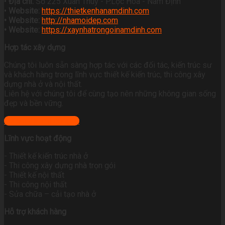
•
Địa chỉ:
Số 225 Xuân Thuỷ - P.Lộc Hoà - Nam Định
•
Website:
https://thietkenhanamdinh.com
• Website:
http://nhamoidep.com
• Website:
https://xaynhatrongoinamdinh.com
Hợp tác xây dựng
Chúng tôi luôn sẵn sàng hợp tác với các đối tác, kiến trúc sư
và khách hàng trong lĩnh vực thiết kế kiến trúc, thi công xây
dựng nhà ở và nội thất.
Liên hệ với chúng tôi để cùng tạo nên những không gian sống
đẹp và bền vững.
+ Xem địa chỉ công ty
Lĩnh vực hoạt động
- Thiết kế kiến trúc nhà ở
- Thi công xây dựng nhà trọn gói
- Thiết kế nội thất
- Thi công nội thất
- Sửa chữa – cải tạo nhà ở
Hỗ trợ khách hàng