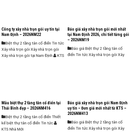
mới nhất Trong quá trình chuẩn bị
Điển Nam Định – Đẹp Sang, Chuẩn
xây nhà tại Nam Định, chi phí thiết kế
Đẳng Cấp Xây dựng biệt thự 2 tầng
luôn là vấn đề được nhiều gia chủ
tân cổ điển tại Nam Định là lựa chọn
quan tâm hàng đầu. Thực tế cho
của nhiều gia đình mong muốn một
Công ty xây nhà trọn gói uy tín tại
Báo giá xây nhà trọn gói mới nhất
thấy, không ít trường hợp vì chọn
không gian sống vừa sang trọng,
Nam Định – 2026NM22
tại Nam Định 2026, chi tiết từng gói
đơn ...
vừa tiện nghi. Tuy nhiên, quá trình
– 2026NM19
Biệt thự 2 tầng tân cổ điển Tin tức
triển khai ...
Báo giá Biệt thự 2 tầng tân cổ
Xây nhà trọn gói Xây nhà trọn gói
điển Tin tức Xây nhà trọn gói Xây
Xây nhà trọn gói tại Nam Định
KTS
nhà trọn gói Xây nhà trọn gói tại
Nhà Mới
Nam Định
KTS Nhà Mới
Công ty xây nhà trọn gói Nam Định
Báo giá xây nhà trọn gói mới nhất tại
chuyên nghiệp, cam kết không phát
Nam Định chi tiết và tối ưu chi phí
sinh Xây nhà là việc lớn của cả đời,
Khi bắt đầu xây dựng nhà ở, nhiều
nhưng không phải gia chủ nào tại
gia chủ tại Nam Định thường gặp
Nam Định cũng có đủ thời gian và
phải tình trạng chi phí phát sinh
kinh nghiệm để kiểm soát từng khâu
Mẫu biệt thự 2 tầng tân cổ điển tại
Báo giá xây nhà trọn gói Nam Định
ngoài dự toán, tiến độ thi công kéo
từ thiết kế đến thi công. Rất nhiều
Thái Bình đẹp – 2026NM416
uy tín – Đơn giá mới nhất từ KTS –
dài hoặc thiết kế chưa phù hợp ...
trường hợp ...
2026NM413
Biệt thự 2 tầng tân cổ điển Thiết
Báo giá Biệt thự 2 tầng tân cổ
kế biệt thự tân cổ điển Tin tức
điển Tin tức Xây nhà trọn gói Xây
KTS Nhà Mới