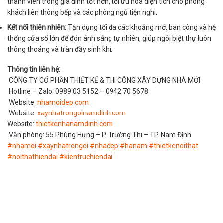
thành viên trong gia đình tốt hơn, tối ưu hóa diện tích cho phòng
khách liên thông bếp và các phòng ngủ tiện nghi.
Kết nối thiên nhiên:
Tận dụng tối đa các khoảng mở, ban công và hệ
thống cửa sổ lớn để đón ánh sáng tự nhiên, giúp ngôi biệt thự luôn
thông thoáng và tràn đầy sinh khí.
Thông tin liên hệ:
CÔNG TY CỔ PHẦN THIẾT KẾ & THI CÔNG XÂY DỰNG NHÀ MỚI
Hotline – Zalo: 0989 03 5152 – 0942 70 5678
Website:
nhamoidep.com
Website:
xaynhatrongoinamdinh.com
Website:
thietkenhanamdinh.com
Văn phòng: 55 Phùng Hưng – P. Trường Thi – TP. Nam Định
#nhamoi
#xaynhatrongoi
#nhadep
#hanam
#thietkenoithat
#noithathiendai
#kientruchiendai