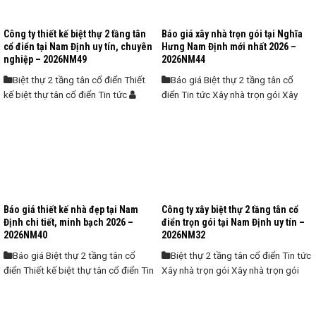
Công ty thiết kế biệt thự 2 tầng tân
Báo giá xây nhà trọn gói tại Nghĩa
cổ điển tại Nam Định uy tín, chuyên
Hưng Nam Định mới nhất 2026 –
nghiệp – 2026NM49
2026NM44
Biệt thự 2 tầng tân cổ điển Thiết
Báo giá Biệt thự 2 tầng tân cổ
kế biệt thự tân cổ điển Tin tức
điển Tin tức Xây nhà trọn gói Xây
KTS Nhà Mới
nhà trọn gói Xây nhà trọn gói tại
Nam Định
KTS Nhà Mới
Công ty thiết kế Biệt thự 2 tầng tân
cổ điển tại Nam Định uy tín, chuyên
Báo giá xây nhà trọn gói tại Nghĩa
nghiệp Thực tế cho thấy, nhiều gia
Hưng Nam Định uy tín, chuyên
chủ khi xây dựng biệt thự thường
nghiệp Thực tế tại Nghĩa Hưng Nam
gặp phải hàng loạt vấn đề như chi
Định, không ít gia chủ gặp phải tình
phí phát sinh ngoài dự kiến, tiến độ
trạng xây nhà bị phát sinh chi phí, thi
Báo giá thiết kế nhà đẹp tại Nam
Công ty xây biệt thự 2 tầng tân cổ
thi công kéo dài hay thiết kế không
công chậm tiến độ hoặc thiết kế
Định chi tiết, minh bạch 2026 –
điển trọn gói tại Nam Định uy tín –
...
không phù hợp với nhu cầu sinh
2026NM40
2026NM32
hoạt. Việc tự ...
Báo giá Biệt thự 2 tầng tân cổ
Biệt thự 2 tầng tân cổ điển Tin tức
điển Thiết kế biệt thự tân cổ điển Tin
Xây nhà trọn gói Xây nhà trọn gói
tức
KTS Nhà Mới
Xây nhà trọn gói tại Nam Định
KTS
Nhà Mới
Báo giá thiết kế nhà đẹp tại Nam
Định chi tiết, minh bạch và cập nhật
Công Ty Xây Biệt Thự 2 Tầng Tân Cổ