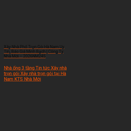
Xây Nhà Phố Trọn Gói Hà Nam Uy
Tín, Báo Giá Minh Bạch | Công Ty
Nhà Mới – 2026NM245
Nhà ống 3 tầng Tin tức Xây nhà
trọn gói Xây nhà trọn gói tại Hà
Nam
KTS Nhà Mới