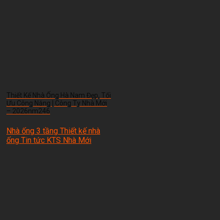
Thiết Kế Nhà Ống Hà Nam Đẹp, Tối
Ưu Công Năng | Công Ty Nhà Mới
– 2026nm246
Nhà ống 3 tầng Thiết kế nhà
ống Tin tức
KTS Nhà Mới