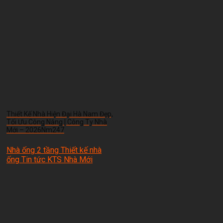
Thiết Kế Nhà Hiện Đại Hà Nam Đẹp,
Tối Ưu Công Năng | Công Ty Nhà
Mới – 2026Nm247
Nhà ống 2 tầng Thiết kế nhà
ống Tin tức
KTS Nhà Mới