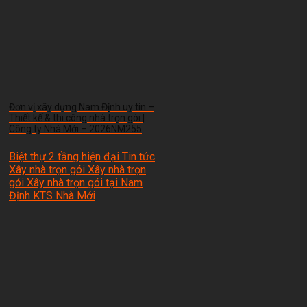
Đơn vị xây dựng Nam Định uy tín –
Thiết kế & thi công nhà trọn gói |
Công ty Nhà Mới – 2026NM255
Biệt thự 2 tầng hiện đại Tin tức
Xây nhà trọn gói Xây nhà trọn
gói Xây nhà trọn gói tại Nam
Định
KTS Nhà Mới