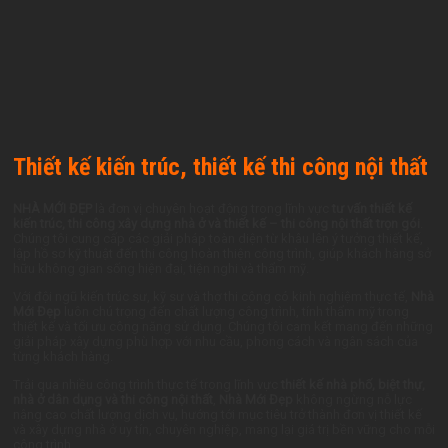
Thiết kế kiến trúc, thiết kế thi công nội thất
NHÀ MỚI ĐẸP
là đơn vị chuyên hoạt động trong lĩnh vực
tư vấn thiết kế
kiến trúc, thi công xây dựng nhà ở và thiết kế – thi công nội thất trọn gói
.
Chúng tôi cung cấp các giải pháp toàn diện từ khâu lên ý tưởng thiết kế,
lập hồ sơ kỹ thuật đến thi công hoàn thiện công trình, giúp khách hàng sở
hữu không gian sống hiện đại, tiện nghi và thẩm mỹ.
Với đội ngũ kiến trúc sư, kỹ sư và thợ thi công có kinh nghiệm thực tế,
Nhà
Mới Đẹp
luôn chú trọng đến chất lượng công trình, tính thẩm mỹ trong
thiết kế và tối ưu công năng sử dụng. Chúng tôi cam kết mang đến những
giải pháp xây dựng phù hợp với nhu cầu, phong cách và ngân sách của
từng khách hàng.
Trải qua nhiều công trình thực tế trong lĩnh vực
thiết kế nhà phố, biệt thự,
nhà ở dân dụng và thi công nội thất
,
Nhà Mới Đẹp
không ngừng nỗ lực
nâng cao chất lượng dịch vụ, hướng tới mục tiêu trở thành đơn vị thiết kế
và xây dựng nhà ở uy tín, chuyên nghiệp, mang lại giá trị bền vững cho mỗi
công trình.