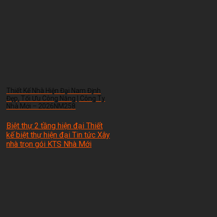
Thiết Kế Nhà Hiện Đại Nam Định
Đẹp, Tối Ưu Công Năng | Công Ty
Nhà Mới – 2026NM258
Biệt thự 2 tầng hiện đại Thiết
kế biệt thự hiện đại Tin tức Xây
nhà trọn gói
KTS Nhà Mới