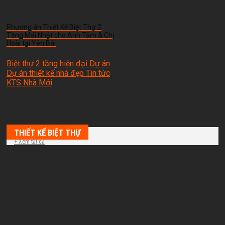
Phương án Thiết Kế Biệt Thự 2
Tầng Mái Nhật cho Anh Tâm & Chị
Hoài tại Yên Bái
Biệt thự 2 tầng hiện đại Dự án
Dự án thiết kế nhà đẹp Tin tức
KTS Nhà Mới
THIẾT KẾ BIỆT THỰ
+ Xem tất cả