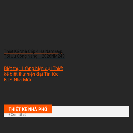
Thiết Kế Nhà Cấp 4 Hà Nam Đẹp,
Tối Ưu Công Năng – 2026NM249
Biệt thự 1 tầng hiện đại Thiết
kế biệt thự hiện đại Tin tức
KTS Nhà Mới
THIẾT KẾ NHÀ PHỐ
+ Xem tất cả