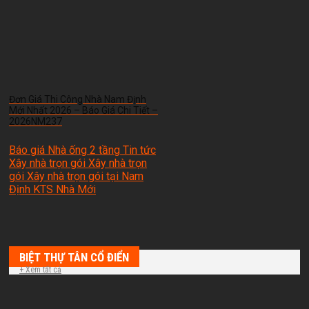
Đơn Giá Thi Công Nhà Nam Định
Mới Nhất 2026 – Báo Giá Chi Tiết –
2026NM237
Báo giá Nhà ống 2 tầng Tin tức
Xây nhà trọn gói Xây nhà trọn
gói Xây nhà trọn gói tại Nam
Định
KTS Nhà Mới
BIỆT THỰ TÂN CỔ ĐIỂN
+ Xem tất cả