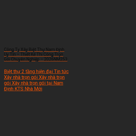
Công Ty Xây Biệt Thự Nam Định
Uy Tín – Thiết Kế Thi Công Trọn
Gói Chuyên Nghiệp – 2026NM253
Biệt thự 2 tầng hiện đại Tin tức
Xây nhà trọn gói Xây nhà trọn
gói Xây nhà trọn gói tại Nam
Định
KTS Nhà Mới