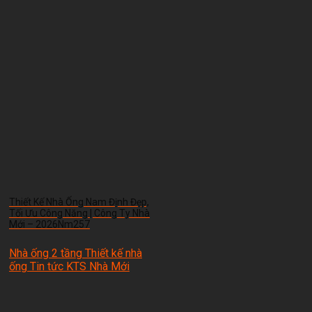
Thiết Kế Nhà Ống Nam Định Đẹp,
Tối Ưu Công Năng | Công Ty Nhà
Mới – 2026Nm257
Nhà ống 2 tầng Thiết kế nhà
ống Tin tức
KTS Nhà Mới