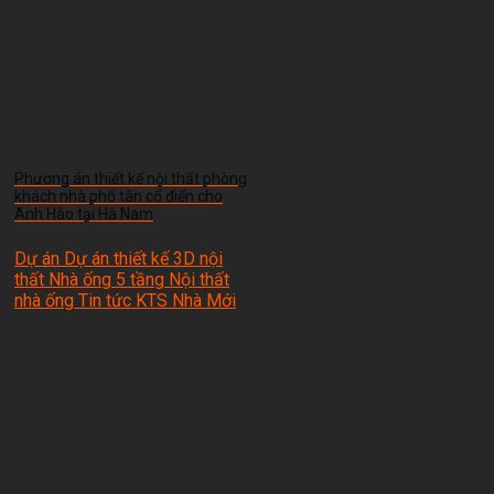
Phương án thiết kế nội thất phòng
khách nhà phố tân cổ điển cho
Anh Hào tại Hà Nam
Dự án Dự án thiết kế 3D nội
thất Nhà ống 5 tầng Nội thất
nhà ống Tin tức
KTS Nhà Mới