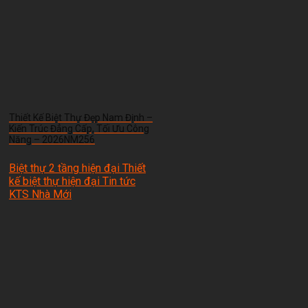
Thiết Kế Biệt Thự Đẹp Nam Định –
Kiến Trúc Đẳng Cấp, Tối Ưu Công
Năng – 2026NM256
Biệt thự 2 tầng hiện đại Thiết
kế biệt thự hiện đại Tin tức
KTS Nhà Mới